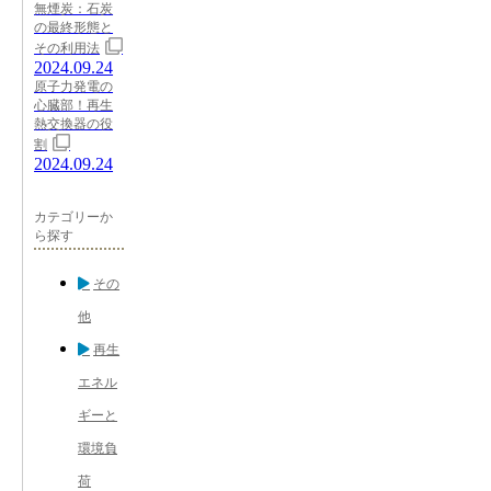
無煙炭：石炭
の最終形態と
その利用法
2024.09.24
原子力発電の
心臓部！再生
熱交換器の役
割
2024.09.24
カテゴリーか
ら探す
その
他
再生
エネル
ギーと
環境負
荷