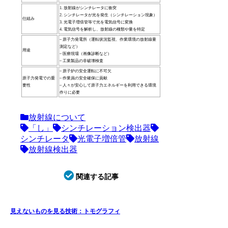
1. 放射線がシンチレータに衝突
2. シンチレータが光を発生（シンチレーション現象）
仕組み
3. 光電子増倍管等で光を電気信号に変換
4. 電気信号を解析し、放射線の種類や量を特定
– 原子力発電所（運転状況監視、作業環境の放射線量
測定など）
用途
– 医療現場（画像診断など）
– 工業製品の非破壊検査
– 原子炉の安全運転に不可欠
原子力発電での重
– 作業員の安全確保に貢献
要性
– 人々が安心して原子力エネルギーを利用できる環境
作りに必要
放射線について
「し」
シンチレーション検出器
シンチレータ
光電子増倍管
放射線
放射線検出器
関連する記事
見えないものを見る技術：トモグラフィ