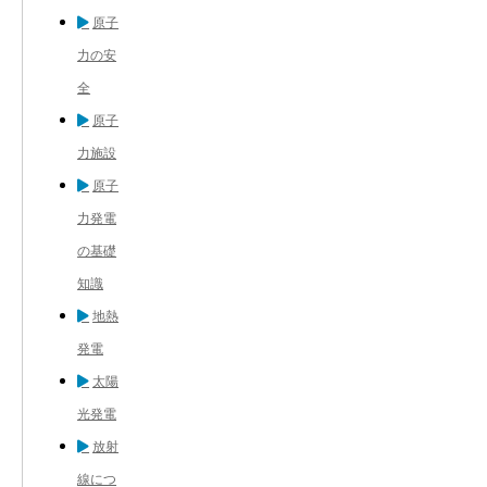
原子
力の安
全
原子
力施設
原子
力発電
の基礎
知識
地熱
発電
太陽
光発電
放射
線につ