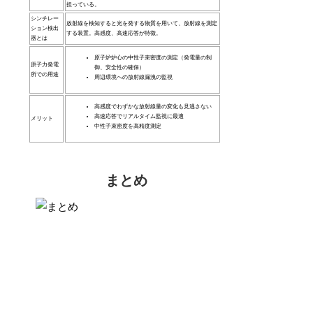
担っている。
シンチレー
放射線を検知すると光を発する物質を用いて、放射線を測定
ション検出
する装置。高感度、高速応答が特徴。
器とは
原子炉炉心の中性子束密度の測定（発電量の制
原子力発電
御、安全性の確保）
所での用途
周辺環境への放射線漏洩の監視
高感度でわずかな放射線量の変化も見逃さない
高速応答でリアルタイム監視に最適
メリット
中性子束密度を高精度測定
まとめ