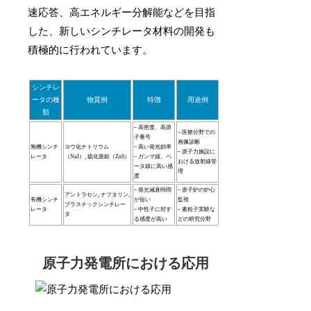
速応答、高エネルギー分解能などを目指
した、新しいシンチレータ材料の開発も
積極的に行われています。
シンチレ
ータの種
物質例
特徴
用途例
類
– 高密度、高原
– 医療分野での
子番号
画像診断
無機シンチ
ヨウ化ナトリウム
– 高い発光効率
– 原子力施設に
レータ
（NaI）, 硫化亜鉛（ZnS）
– ガンマ線、ベ
おける放射線管
ータ線に高い感
理
度
– 発光減衰時間
– 原子炉の炉心
アントラセン, ナフタリン,
有機シンチ
が短い
監視
プラスチックシンチレー
レータ
– 中性子に対す
– 素粒子実験な
タ
る感度が高い
どの研究分野
原子力発電所における応用