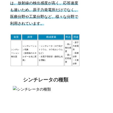
は、放射線の検出感度が高く、応答速度
も速いため、原子力発電所だけでなく、
医療分野や工業分野など、様々な分野で
利用されています。
装置
原理
構成要素
利点
用途
・原子
・高い
シンチレーショ
・シンチレータ（ヨウ化ナ
力発電
検出感
シンチレ
ン現象
トリウム、ヨウ化セシウム
所
度
ーション
（放射線のエネ
など）
・医療
・速い
検出器
ルギーを光に変
・光電子増倍管（微弱な光
分野
応答速
換）
を増幅）
・工業
度
分野
シンチレータの種類