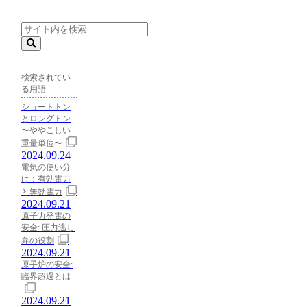
検索されてい
る用語
ショートトン
とロングトン
〜ややこしい
重量単位〜
2024.09.24
電気の使い分
け：有効電力
と無効電力
2024.09.21
原子力発電の
安全: 圧力逃し
弁の役割
2024.09.21
原子炉の安全:
臨界超過とは
2024.09.21