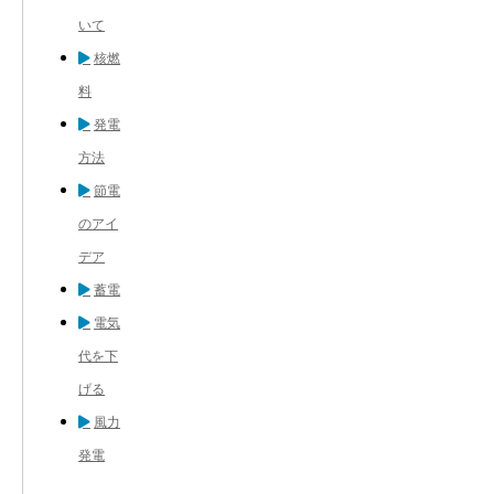
いて
核燃
料
発電
方法
節電
のアイ
デア
蓄電
電気
代を下
げる
風力
発電