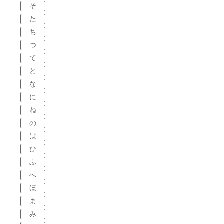
そ
た
ち
つ
て
と
な
に
ね
の
は
ひ
ふ
へ
ほ
ま
み