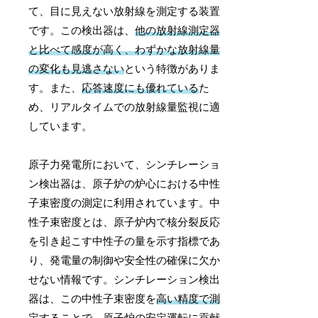
て、目に見えない放射線を測定する装置
です。この検出器は、
他の放射線測定器
と比べて感度が高く、わずかな放射線量
の変化も見逃さない
という特徴がありま
す。また、
応答速度にも優れている
た
め、リアルタイムでの放射線量監視に適
しています。
原子力発電所において、シンチレーショ
ン検出器は、原子炉の炉心における中性
子束密度の測定に利用されています。中
性子束密度とは、原子炉内で核分裂反応
を引き起こす中性子の量を示す指標であ
り、発電量の制御や安全性の確保に欠か
せない情報です。シンチレーション検出
器は、この中性子束密度を
高い精度で測
定
することで、原子炉の安定運転に貢献