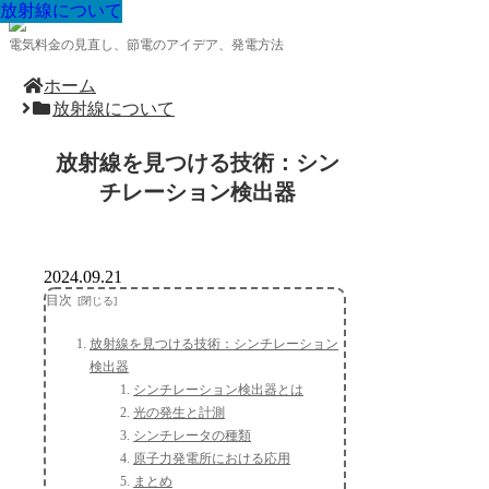
放射線について
放射線について
放射線について
放射線について
放射線について
放射線について
放射線について
放射線について
放射線について
電気料金の見直し、節電のアイデア、発電方法
ホーム
放射線について
放射線を見つける技術：シン
チレーション検出器
2024.09.21
目次
放射線を見つける技術：シンチレーション
検出器
シンチレーション検出器とは
光の発生と計測
シンチレータの種類
原子力発電所における応用
まとめ