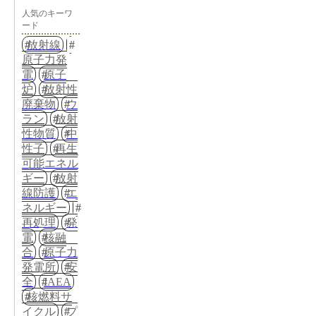
人気のキーワ
ード
放射線
原子力発
電
原子
炉
放射性
廃棄物
ウ
ラン
放射
性物質
中
性子
再生
可能エネル
ギー
放射
線防護
エ
ネルギー
再処理
発
電
核融
合
原子力
発電所
安
全
IAEA
核燃料サ
イクル
プ