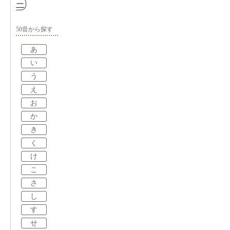
ー
50音から探す
あ
い
う
え
お
か
き
く
け
こ
さ
し
す
せ