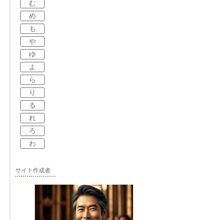
む
め
も
や
ゆ
よ
ら
り
る
れ
ろ
わ
サイト作成者