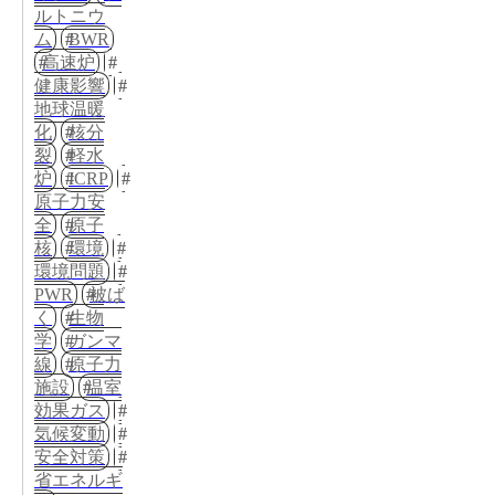
ルトニウ
ム
BWR
高速炉
健康影響
地球温暖
化
核分
裂
軽水
炉
ICRP
原子力安
全
原子
核
環境
環境問題
PWR
被ば
く
生物
学
ガンマ
線
原子力
施設
温室
効果ガス
気候変動
安全対策
省エネルギ