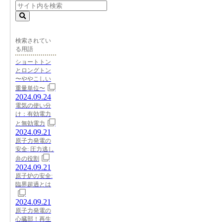
検索されてい
る用語
ショートトン
とロングトン
〜ややこしい
重量単位〜
2024.09.24
電気の使い分
け：有効電力
と無効電力
2024.09.21
原子力発電の
安全: 圧力逃し
弁の役割
2024.09.21
原子炉の安全:
臨界超過とは
2024.09.21
原子力発電の
心臓部！再生