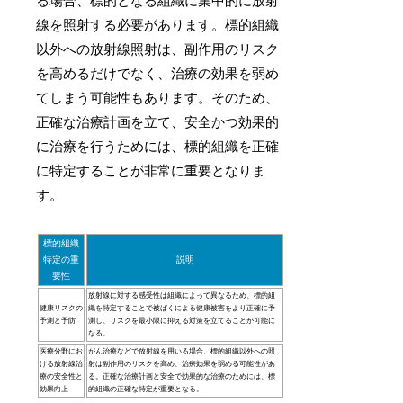
る場合、標的となる組織に集中的に放射
線を照射する必要があります。標的組織
以外への放射線照射は、副作用のリスク
を高めるだけでなく、治療の効果を弱め
てしまう可能性もあります。そのため、
正確な治療計画を立て、安全かつ効果的
に治療を行うためには、標的組織を正確
に特定することが非常に重要となりま
す。
標的組織
特定の重
説明
要性
放射線に対する感受性は組織によって異なるため、標的組
健康リスクの
織を特定することで被ばくによる健康被害をより正確に予
予測と予防
測し、リスクを最小限に抑える対策を立てることが可能に
なる。
医療分野にお
がん治療などで放射線を用いる場合、標的組織以外への照
ける放射線治
射は副作用のリスクを高め、治療効果を弱める可能性があ
療の安全性と
る。正確な治療計画と安全で効果的な治療のためには、標
効果向上
的組織の正確な特定が重要となる。