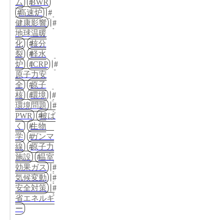
ム
BWR
高速炉
健康影響
地球温暖
化
核分
裂
軽水
炉
ICRP
原子力安
全
原子
核
環境
環境問題
PWR
被ば
く
生物
学
ガンマ
線
原子力
施設
温室
効果ガス
気候変動
安全対策
省エネルギ
ー