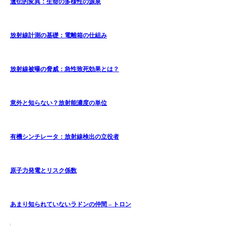
遺伝的変異：生命の多様性の源泉
放射線計測の基礎：電離箱の仕組み
放射線被曝の脅威：急性致死効果とは？
意外と知らない？放射能濃度の単位
有機シンチレータ：放射線検出の立役者
原子力発電とリスク係数
あまり知られていないラドンの仲間 – トロン