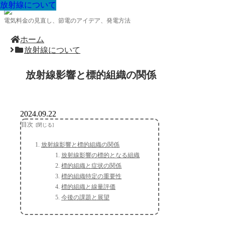
放射線について
放射線について
放射線について
放射線について
放射線について
放射線について
放射線について
放射線について
放射線について
電気料金の見直し、節電のアイデア、発電方法
ホーム
放射線について
放射線影響と標的組織の関係
2024.09.22
目次
放射線影響と標的組織の関係
放射線影響の標的となる組織
標的組織と症状の関係
標的組織特定の重要性
標的組織と線量評価
今後の課題と展望