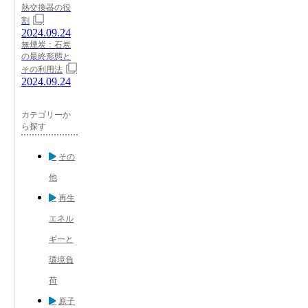
熱交換器の役
割
2024.09.24
無煙炭：石炭
の最終形態と
その利用法
2024.09.24
カテゴリーか
ら探す
その
他
再生
エネル
ギーと
環境負
荷
原子