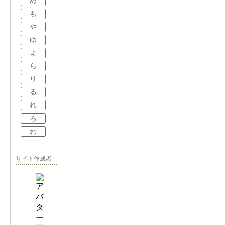
め
も
や
ゆ
よ
ら
り
る
れ
ろ
わ
サイト作成者