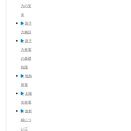
力の安
全
原子
力施設
原子
力発電
の基礎
知識
地熱
発電
太陽
光発電
放射
線につ
いて