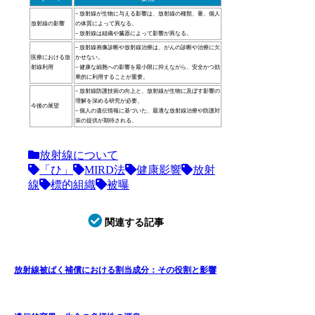
– 放射線が生物に与える影響は、放射線の種類、量、個人
放射線の影響
の体質によって異なる。
– 放射線は組織や臓器によって影響が異なる。
– 放射線画像診断や放射線治療は、がんの診断や治療に欠
医療における放
かせない。
射線利用
– 健康な細胞への影響を最小限に抑えながら、安全かつ効
果的に利用することが重要。
– 放射線防護技術の向上と、放射線が生物に及ぼす影響の
理解を深める研究が必要。
今後の展望
– 個人の遺伝情報に基づいた、最適な放射線治療や防護対
策の提供が期待される。
放射線について
「ひ」
MIRD法
健康影響
放射
線
標的組織
被曝
関連する記事
放射線被ばく補償における割当成分：その役割と影響