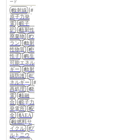
ード
放射線
原子力発
電
原子
炉
放射性
廃棄物
ウ
ラン
放射
性物質
中
性子
再生
可能エネル
ギー
放射
線防護
エ
ネルギー
再処理
発
電
核融
合
原子力
発電所
安
全
IAEA
核燃料サ
イクル
プ
ルトニウ