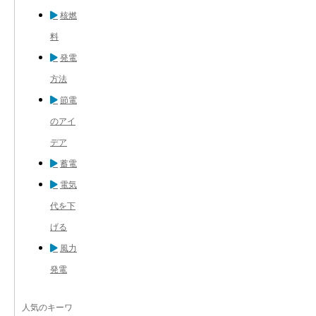
核燃
料
発電
方法
節電
のアイ
デア
蓄電
電気
代を下
げる
風力
発電
人気のキーワ