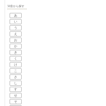
50音から探す
あ
い
う
え
お
か
き
く
け
こ
さ
し
す
せ
そ