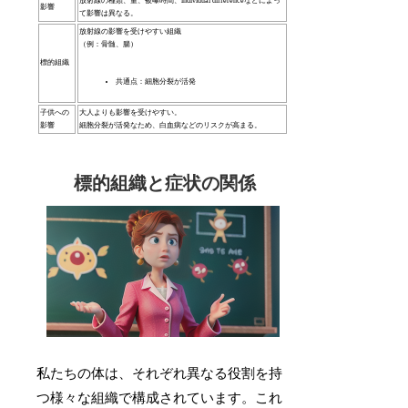
放射線の種類、量、被曝時間、individual differenceなどによっ
影響
て影響は異なる。
放射線の影響を受けやすい組織
（例：骨髄、腸）
標的組織
共通点：細胞分裂が活発
子供への
大人よりも影響を受けやすい。
影響
細胞分裂が活発なため、白血病などのリスクが高まる。
標的組織と症状の関係
私たちの体は、それぞれ異なる役割を持
つ様々な組織で構成されています。これ