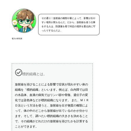
その通り！放射線の種類や量によって、影響が出や
すい場所が変わるんだ。だから、放射線を使う仕事
をする人は、防護服を着て特定の場所を重点的に守
ったりするんだよ。
電力の研究家
標的組織とは。
放射線を浴びることによる影響で症状が現れやすい体の
組織を「標的組織」といいます。例えば、白内障では目
の水晶体、血液の病気ではリンパ節や骨髄、遺伝子の変
化では染色体などが標的組織になります。 また、ＭＩＲ
Ｄ法という方法を使うと、放射線を出す物質の種類によ
って、体の中のどこから放射線が出ているのかが分かり
ます。そして、調べたい標的組織の大きさを決めること
で、その組織がどれだけの放射線を浴びたかを計算する
ことができます。