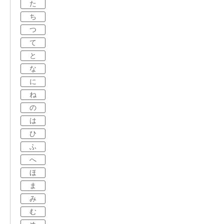
た
ち
つ
て
と
な
に
ね
の
は
ひ
ふ
へ
ほ
ま
み
む