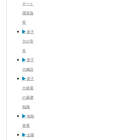
ギーと
環境負
荷
原子
力の安
全
原子
力施設
原子
力発電
の基礎
知識
地熱
発電
太陽