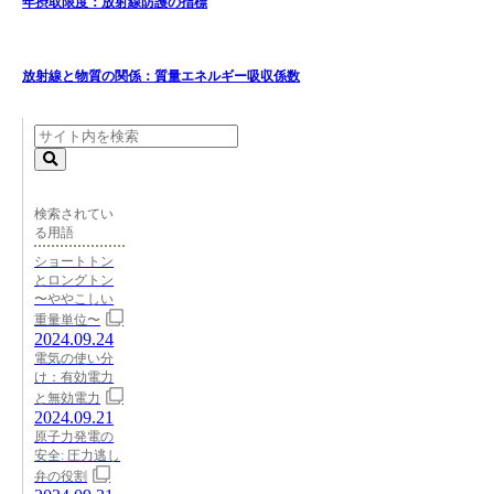
年摂取限度：放射線防護の指標
放射線と物質の関係：質量エネルギー吸収係数
検索されてい
る用語
ショートトン
とロングトン
〜ややこしい
重量単位〜
2024.09.24
電気の使い分
け：有効電力
と無効電力
2024.09.21
原子力発電の
安全: 圧力逃し
弁の役割