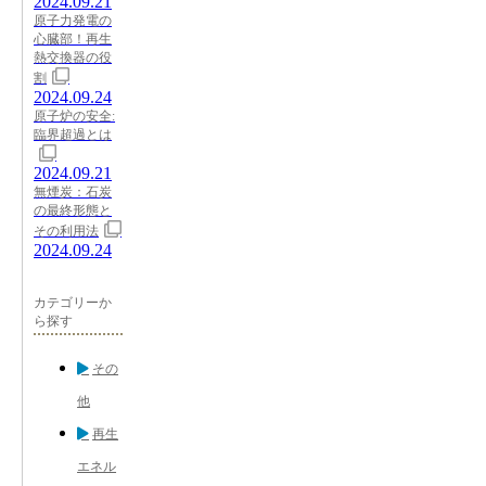
2024.09.21
原子力発電の
心臓部！再生
熱交換器の役
割
2024.09.24
原子炉の安全:
臨界超過とは
2024.09.21
無煙炭：石炭
の最終形態と
その利用法
2024.09.24
カテゴリーか
ら探す
その
他
再生
エネル