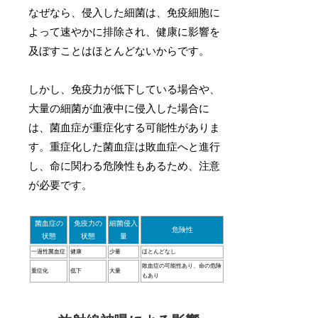
なぜなら、侵入した細菌は、免疫細胞に
よって速やかに排除され、健康に影響を
及ぼすことはほとんどないからです。
しかし、免疫力が低下している場合や、
大量の細菌が血液中に侵入した場合に
は、菌血症が重症化する可能性がありま
す。重症化した菌血症は敗血症へと進行
し、命に関わる危険性もあるため、注意
が必要です。
菌血症の
免疫力の
細菌侵入
危険性
状態
状態
量
一過性菌血症
健康
少量
ほとんどなし
敗血症の可能性あり、命の危険
重症化
低下
大量
もあり