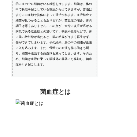
的に血の中に細菌がいる状態を指します。細菌は、体の
中で炎症を起こしている場所から出てきますが、普通は
すぐに白血球や抗体によって退治されます。血液検査で
細菌が見つかることもありますが、菌血症の場合、体の
調子は悪くありません。この点が、全身に炎症が広がる
病気である敗血症との違いです。事故や原爆などで、体
に強い放射線が当たると、腸の粘膜がうまく再生せず、
傷ができてしまいます。その結果、腸の中の細胞が血液
に入り込みます。また、骨髄での血液を作る働きも弱
り、細菌を退治する白血球も減ってしまいます。そのた
め、細菌は血液に乗って腸以外の臓器にも移動し、菌血
症を引き起こします。
菌血症とは