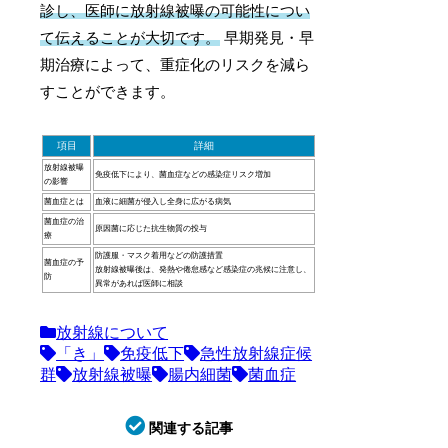
診し、医師に放射線被曝の可能性につい
て伝えることが大切です。
早期発見・早
期治療によって、重症化のリスクを減ら
すことができます。
項目
詳細
放射線被曝
免疫低下により、菌血症などの感染症リスク増加
の影響
菌血症とは
血液に細菌が侵入し全身に広がる病気
菌血症の治
原因菌に応じた抗生物質の投与
療
防護服・マスク着用などの防護措置
菌血症の予
放射線被曝後は、発熱や倦怠感など感染症の兆候に注意し、
防
異常があれば医師に相談
放射線について
「き」
免疫低下
急性放射線症候
群
放射線被曝
腸内細菌
菌血症
関連する記事