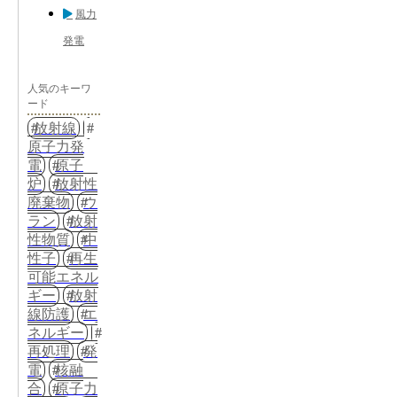
風力
発電
人気のキーワ
ード
放射線
原子力発
電
原子
炉
放射性
廃棄物
ウ
ラン
放射
性物質
中
性子
再生
可能エネル
ギー
放射
線防護
エ
ネルギー
再処理
発
電
核融
合
原子力