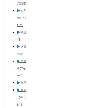
光発電
放射
線につ
いて
核燃
料
発電
方法
節電
のアイ
デア
蓄電
電気
代を下
げる