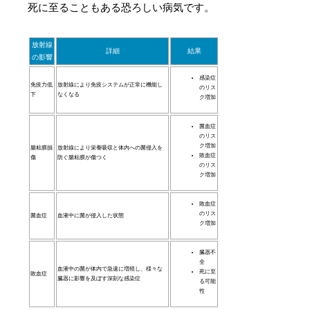
死に至ることもある恐ろしい病気です。
放射線
詳細
結果
の影響
感染症
免疫力低
放射線により免疫システムが正常に機能し
のリス
下
なくなる
ク増加
菌血症
のリス
ク増加
腸粘膜損
放射線により栄養吸収と体内への菌侵入を
敗血症
傷
防ぐ腸粘膜が傷つく
のリス
ク増加
敗血症
のリス
菌血症
血液中に菌が侵入した状態
ク増加
臓器不
全
血液中の菌が体内で急速に増殖し、様々な
死に至
敗血症
臓器に影響を及ぼす深刻な感染症
る可能
性