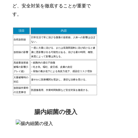
ど、安全対策を徹底することが重要で
す。
項目
内容
日常生活で常に浴びる微量の放射線。人体への影響はほぼ
自然放射線
ない。
一度に大量に浴びる、または長期間過剰に浴び続けると健
放射線の影響
康に悪影響が出る可能性がある。浴びる量や時間、種類、
体質によって影響は異なる。
高線量放射線
– 細胞内の遺伝子損傷
被曝の影響(5
– 吐き気、嘔吐、疲労感、皮膚の炎症
グレイ超)
– 骨髄の働き低下による免疫力低下、感染症リスク増加
大量被曝時の
速やかに医療機関を受診し、適切な治療を受ける。
対応
放射線作業時
防護服着用、作業時間制限など安全対策を徹底する。
の注意事項
腸内細菌の侵入