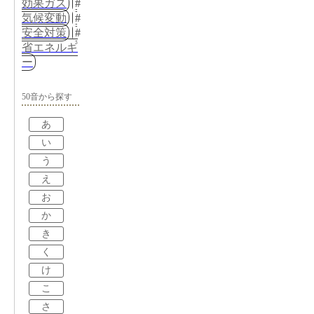
効果ガス
気候変動
安全対策
省エネルギ
ー
50音から探す
あ
い
う
え
お
か
き
く
け
こ
さ