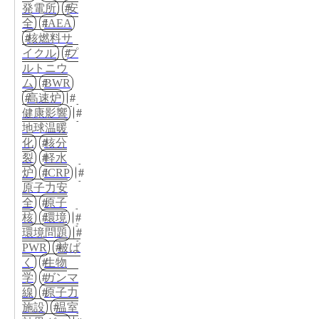
発電所
安
全
IAEA
核燃料サ
イクル
プ
ルトニウ
ム
BWR
高速炉
健康影響
地球温暖
化
核分
裂
軽水
炉
ICRP
原子力安
全
原子
核
環境
環境問題
PWR
被ば
く
生物
学
ガンマ
線
原子力
施設
温室