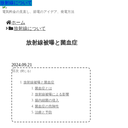
放射線について
放射線について
放射線について
放射線について
放射線について
放射線について
放射線について
放射線について
放射線について
電気料金の見直し、節電のアイデア、発電方法
ホーム
放射線について
放射線被曝と菌血症
2024.09.21
目次
放射線被曝と菌血症
菌血症とは
放射線被曝による影響
腸内細菌の侵入
菌血症の危険性
治療と予防