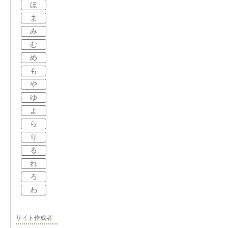
ほ
ま
み
む
め
も
や
ゆ
よ
ら
り
る
れ
ろ
わ
サイト作成者