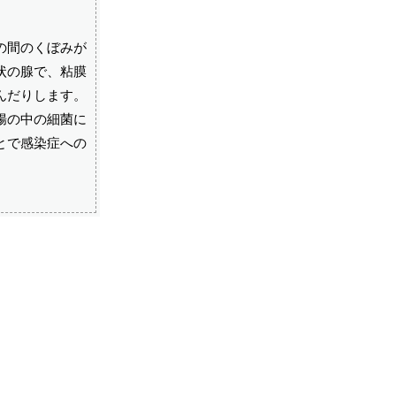
の間のくぼみが
状の腺で、粘膜
んだりします。
腸の中の細菌に
とで感染症への