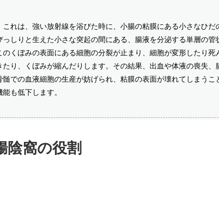
。これは、強い放射線を浴びた時に、小腸の粘膜にある小さなひだ
びっしりと生えた小さな突起の間にある、腸液を分泌する単層の管
このくぼみの表面にある細胞の分裂が止まり、細胞が変形したり死
きたり、くぼみが縮んだりします。その結果、出血や体液の喪失、
骨髄での血液細胞の生産が妨げられ、粘膜の表面が壊れてしまうこ
機能も低下します。
腸陰窩の役割