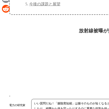
今後の課題と展望
Email
Reddit
放射線被曝が
いい質問だね！「腸陰窩短縮」は腸そのものが短くなる
電力の研究家
したり、細菌から体を守ったりするのに重要な役割を持