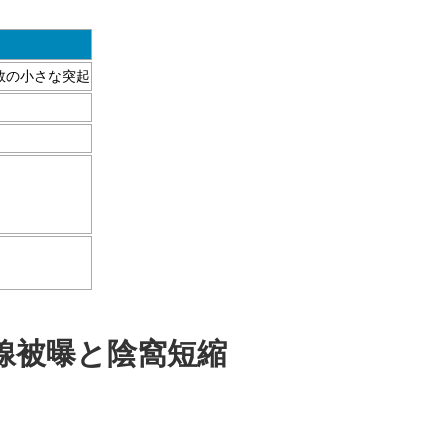
数の小さな突起
線被曝と陰窩短縮