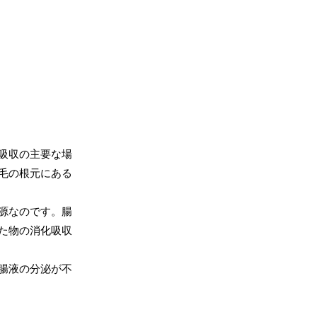
吸収の主要な場
毛の根元にある
源なのです。腸
た物の消化吸収
腸液の分泌が不