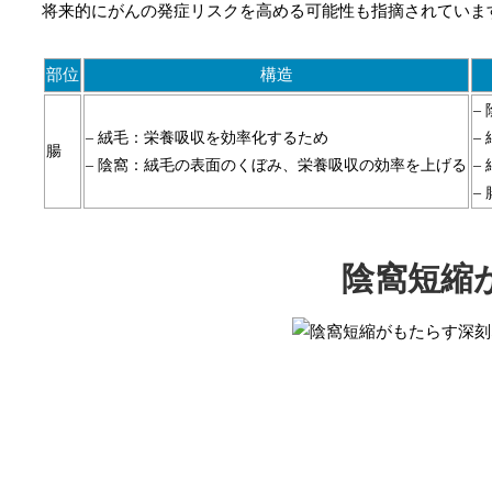
将来的にがんの発症リスクを高める可能性も指摘されていま
部位
構造
–
– 絨毛：栄養吸収を効率化するため
–
腸
– 陰窩：絨毛の表面のくぼみ、栄養吸収の効率を上げる
–
–
陰窩短縮