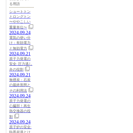
る用語
ショートトン
とロングトン
〜ややこしい
重量単位〜
2024.09.24
電気の使い分
け：有効電力
と無効電力
2024.09.21
原子力発電の
安全: 圧力逃し
弁の役割
2024.09.21
無煙炭：石炭
の最終形態と
その利用法
2024.09.24
原子力発電の
心臓部！再生
熱交換器の役
割
2024.09.24
原子炉の安全:
臨界超過とは