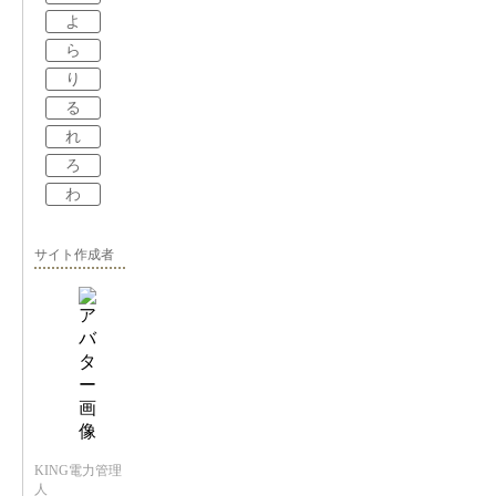
よ
ら
り
る
れ
ろ
わ
サイト作成者
KING電力管理
人