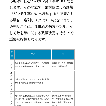
る地域に住む人のガン発生率が10％だと
します。その地域で、放射線による影響
でガン発生率が0.1%増加すると予想され
る場合、過剰リスクは0.1%となります。
過剰リスクは、放射線の防護や規制、そ
して放射線に関する政策決定を行う上で
重要な指標となります。
用
説明
例
語
リ
ある出来事が起こる可能性と、その影響
車の事故リスク：事故の
ス
の大きさを掛け合わせて考えるもの
確率 + 怪我の程度
ク
放
射
線
放射線を浴びることによって健康に影響
–
リ
が出る可能性とその影響の大きさ
ス
ク
過
元々受ける放射線による健康影響のリス
ガン発生率10%の地域
剰
クに対して、追加で放射線を浴びること
で、放射線により0.1%増
リ
でどれだけ健康リスクが増加するかを表
加する場合、過剰リスク
ス
す指標
は0.1%