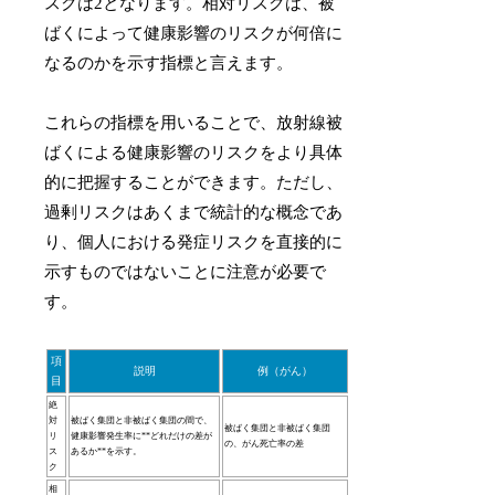
スクは2となります。相対リスクは、被
ばくによって健康影響のリスクが何倍に
なるのかを示す指標と言えます。
これらの指標を用いることで、放射線被
ばくによる健康影響のリスクをより具体
的に把握することができます。ただし、
過剰リスクはあくまで統計的な概念であ
り、個人における発症リスクを直接的に
示すものではないことに注意が必要で
す。
項
説明
例（がん）
目
絶
対
被ばく集団と非被ばく集団の間で、
被ばく集団と非被ばく集団
リ
健康影響発生率に**どれだけの差が
の、がん死亡率の差
ス
あるか**を示す。
ク
相