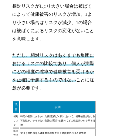
相対リスクが1より大きい場合は被ばく
によって健康被害のリスクが増加、1よ
り小さい場合はリスクが減少、1の場合
は被ばくによるリスクの変化がないこと
を意味します。
ただし、相対リスクはあくまでも集団に
おけるリスクの比較であり、個人が実際
にどの程度の確率で健康被害を受けるか
を正確に予測するものではない
ことに注
意が必要です。
項
説明
目
相対
特定の要因にさらされた集団(被ばく群)において、健康被害が生じる
リス
可能性が、そうでない集団(対照群)と比べてどの程度高いかを示す指
ク
標
算出
被ばく群における健康被害の発生率 ÷ 対照群における発生率
方法