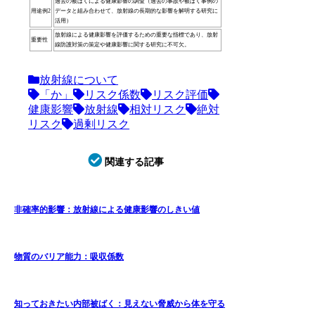
過去の被ばくによる健康影響の調査（過去の事故や被ばく事例の
用途例2
データと組み合わせて、放射線の長期的な影響を解明する研究に
活用）
放射線による健康影響を評価するための重要な指標であり、放射
重要性
線防護対策の策定や健康影響に関する研究に不可欠。
放射線について
「か」
リスク係数
リスク評価
健康影響
放射線
相対リスク
絶対
リスク
過剰リスク
関連する記事
非確率的影響：放射線による健康影響のしきい値
物質のバリア能力：吸収係数
知っておきたい内部被ばく：見えない脅威から体を守る