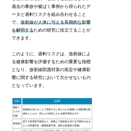
過去の事故や被ばく事例から得られたデ
ータと過剰リスクを組み合わせること
で、
放射線が人体に与える長期的な影響
を解明する
ための研究に役立てることが
できます。
このように、過剰リスクは、放射線によ
る健康影響を評価するための重要な指標
となり、放射線防護対策の策定や健康影
響に関する研究において欠かせないもの
となっています。
項目
説明
過剰リ
放射線を浴びることで増加すると考えられる健康への悪影響を数
スクの
値化したもの。癌などの病気にかかる確率増加を示す。
定義
原子力発電所作業員など、業務上で放射線を浴びる可能性のある
用途例1
人への防護対策（被曝線量予測、適切な防護策の実施）