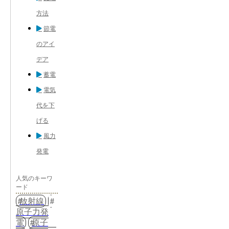
方法
節電
のアイ
デア
蓄電
電気
代を下
げる
風力
発電
人気のキーワ
ード
放射線
原子力発
電
原子