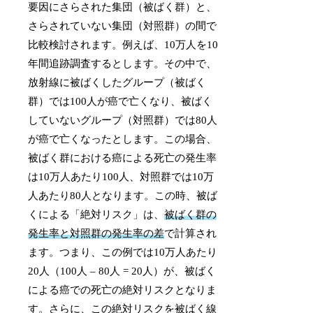
要因にさらされた集団（被ばく群）と、
さらされていない集団（対照群）の間で
比較検討されます。例えば、10万人を10
年間追跡調査するとします。その中で、
放射線に被ばくしたグループ（被ばく
群）では100人が癌で亡くなり、被ばく
していないグループ（対照群）では80人
が癌で亡くなったとします。この場合、
被ばく群における癌による死亡の発生率
は10万人あたり100人、対照群では10万
人あたり80人となります。この時、被ば
くによる「絶対リスク」は、
被ばく群の
発生率と対照群の発生率の差
で計算され
ます。つまり、この例では10万人あたり
20人（100人 – 80人 = 20人）が、被ばく
による癌での死亡の絶対リスクとなりま
す。さらに、この絶対リスクを被ばく線