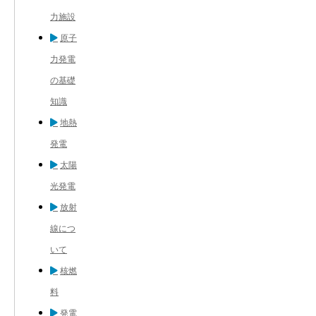
力施設
原子
力発電
の基礎
知識
地熱
発電
太陽
光発電
放射
線につ
いて
核燃
料
発電