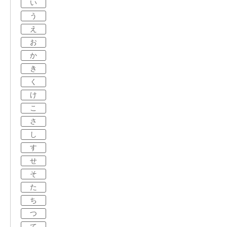
い
う
え
お
か
き
く
け
こ
さ
し
す
せ
そ
た
ち
つ
て