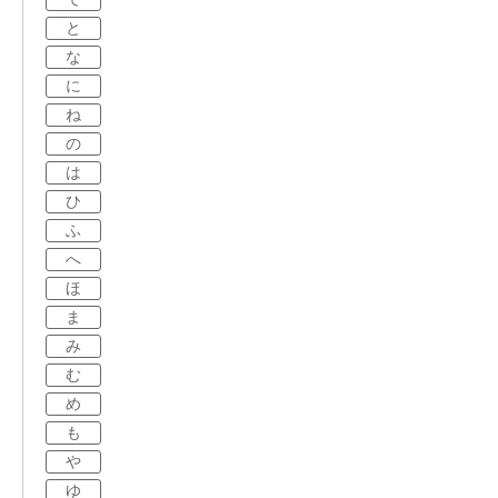
と
な
に
ね
の
は
ひ
ふ
へ
ほ
ま
み
む
め
も
や
ゆ