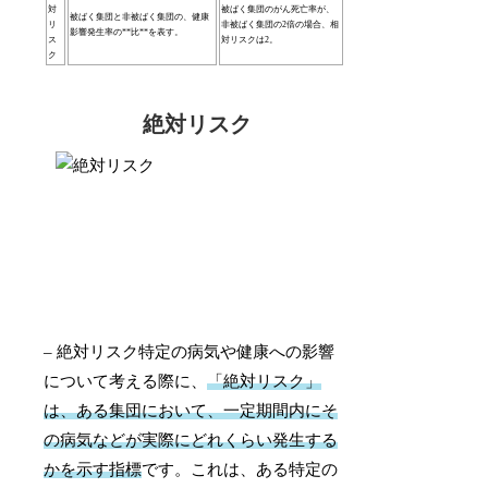
対
被ばく集団のがん死亡率が、
被ばく集団と非被ばく集団の、健康
リ
非被ばく集団の2倍の場合、相
影響発生率の**比**を表す。
ス
対リスクは2。
ク
絶対リスク
– 絶対リスク特定の病気や健康への影響
について考える際に、
「絶対リスク」
は、ある集団において、一定期間内にそ
の病気などが実際にどれくらい発生する
かを示す指標
です。これは、ある特定の