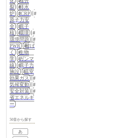
化
核分
裂
軽水
炉
ICRP
原子力安
全
原子
核
環境
環境問題
PWR
被ば
く
生物
学
ガンマ
線
原子力
施設
温室
効果ガス
気候変動
安全対策
省エネルギ
ー
50音から探す
あ