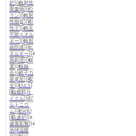
炉
放射性
廃棄物
ウ
ラン
放射
性物質
中
性子
再生
可能エネル
ギー
放射
線防護
エ
ネルギー
再処理
発
電
核融
合
原子力
発電所
安
全
IAEA
核燃料サ
イクル
プ
ルトニウ
ム
BWR
高速炉
健康影響
地球温暖