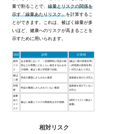
量で割ることで、
線量とリスクの関係を
示す「線量あたりリスク」
を計算するこ
とができます。これは、被ばく線量が多
いほど、健康へのリスクが高まることを
示すために用いられます。
項目
説明
計算例
絶対
ある集団において、一定期間内に特定の病
(被ばく群の癌発生率)
リス
気などが実際にどれくらい発生するかを示
– (対照群の癌発生率)
ク
す指標。被ばく群と対照群で比較。
= 10万人あたり20人
被ば
特定の要因にさらされた集団
放射線を浴びた10万人
く群
対照
放射線を浴びていない
特定の要因にさらされていない集団
群
10万人
線量
あた
(絶対リスク) / (被ばく
被ばく線量とリスクの関係性を示す指標。
りリ
線量)
スク
相対リスク