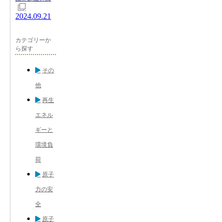
2024.09.21
カテゴリーか
ら探す
その
他
再生
エネル
ギーと
環境負
荷
原子
力の安
全
原子