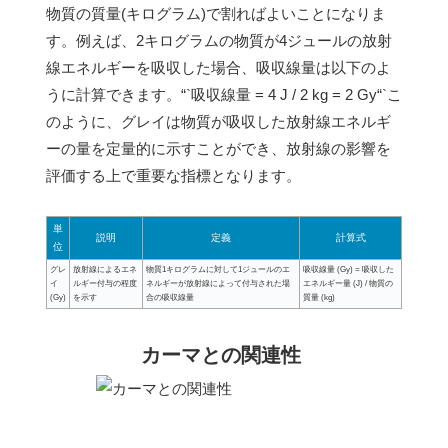
物質の質量(キログラム)で割ればよいことになりま
す。例えば、2キログラムの物質が4ジュールの放射
線エネルギーを吸収した場合、吸収線量は以下のよ
うに計算できます。“`吸収線量 = 4 J / 2 kg = 2 Gy“`こ
のように、グレイは物質が吸収した放射線エネルギ
ーの量を定量的に示すことができ、放射線の影響を
評価する上で重要な指標となります。
単
説明
定義
計算式
位
グレ
放射線によるエネ
物質1キログラムに対して1ジュールのエ
吸収線量 (Gy) = 吸収した
イ
ルギー付与の程度
ネルギーが放射線によって付与された場
エネルギー量 (J) / 物質の
(Gy)
を示す
合の吸収線量
質量 (kg)
カーマとの関連性