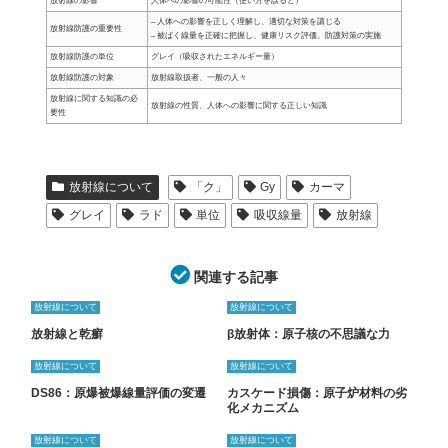
放射線の影響
人体への影響の可能性（使い方を誤ると）
– 人体への影響を正しく理解し、適切な対策を講じる
放射線防護の重要性
– 被ばく線量を正確に把握し、健康リスク評価、防護対策の実施
放射線防護の単位
グレイ（吸収されたエネルギー量）
放射線防護の対象
放射線取扱者、一般の人々
放射線に関する知識の必
放射線の性質、人体への影響に関する正しい知識
要性
放射線について
「ク」
Gy
カーマ
グレイ
ラド
単位
吸収線量
放射線
関連する記事
放射線について
放射線について
放射線と乾癬
β放射体：原子核の不思議な力
放射線について
放射線について
DS86：原爆被爆線量評価の変遷
カスケード損傷：原子炉材料の劣
化メカニズム
放射線について
放射線について