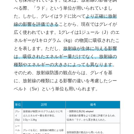
べる際、「ラド」という単位が用いられていまし
た。しかし、グレイはラドに比べて
より正確に放射
線の影響を評価できる
ことから、現在ではグレイが
広く使われています。1グレイは1ジュール（J）のエ
ネルギーが1キログラム（kg）の物質に吸収されたこ
とを表します。ただし、
放射線が生体に与える影響
は、吸収されたエネルギー量だけでなく、放射線の
種類やエネルギーの大きさによっても異なります
。
そのため、放射線防護の観点からは、グレイを基
に、放射線の種類による影響の違いを考慮したシー
ベルト（Sv）という単位も用いられます。
単位
説明
備考
グレ
放射線が物質1キログラムあたりに与
・国際単位系(SI) adopted
イ
えたエネルギー量を表す単位。
・放射線の影響をより正確に評価できるため、
(Gy)
1 Gy = 1 J/kg
従来の「ラド」から置き換えられた。
シー
ベル
グレイを元に、放射線の種類による影
放射線防護の観点から用いられる。