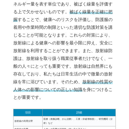
ネルギー量を表す単位であり、被ばく線量を評価す
る上で欠かせないものです。
被ばく線量を正確に把
握
することで、健康へのリスクを評価し、防護服の
着用や作業時間の制限といった適切な防護対策を講
じることが可能となります。これらの対策により、
放射線による健康への影響を最小限に抑え、安全に
放射線を利用することができます。また、放射線防
護は、放射線を取り扱う職業従事者だけでなく、一
般の人々にとっても重要です。放射線は自然界にも
存在しており、私たちは日常生活の中で微量の放射
線を常に浴びています。そのため、
放射線の性質や
人体への影響についての正しい知識
を身につけるこ
とが重要です。
項目
詳細
医療（画像診断、がん治療）、工業（非破壊検査）、研究機関（分
放射線の利用分野
析）など