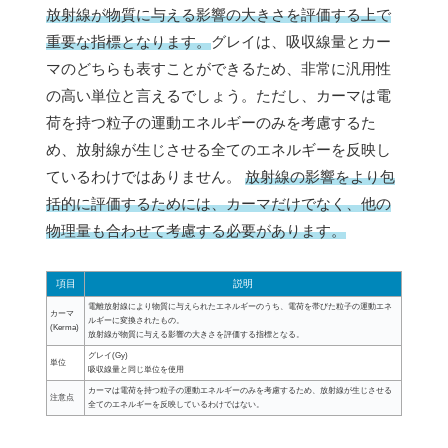
放射線が物質に与える影響の大きさを評価する上で
重要な指標となります。
グレイは、吸収線量とカー
マのどちらも表すことができるため、非常に汎用性
の高い単位と言えるでしょう。ただし、カーマは電
荷を持つ粒子の運動エネルギーのみを考慮するた
め、放射線が生じさせる全てのエネルギーを反映し
ているわけではありません。
放射線の影響をより包
括的に評価するためには、カーマだけでなく、他の
物理量も合わせて考慮する必要があります。
項目
説明
電離放射線により物質に与えられたエネルギーのうち、電荷を帯びた粒子の運動エネ
カーマ
ルギーに変換されたもの。
(Kerma)
放射線が物質に与える影響の大きさを評価する指標となる。
グレイ(Gy)
単位
吸収線量と同じ単位を使用
カーマは電荷を持つ粒子の運動エネルギーのみを考慮するため、放射線が生じさせる
注意点
全てのエネルギーを反映しているわけではない。