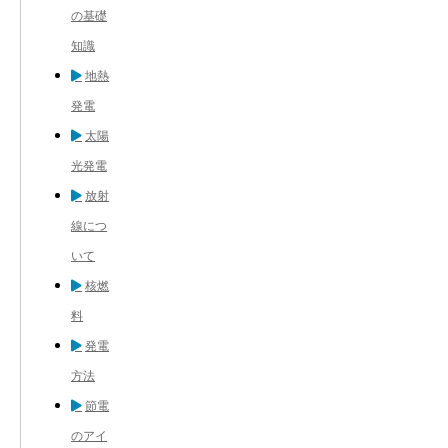
の基礎
知識
地熱
発電
太陽
光発電
放射
線につ
いて
核燃
料
発電
方法
節電
のアイ