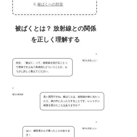
被ばくへの対策
被ばくとは？ 放射線との関係
を正しく理解する
電力を見直したい
先生、「被ばく」って、放射線を浴びることっ
て意味ですよね？具体的にどういうことか、も
う少し詳しく教えてください。
電力の研究家
良い質問ですね。被ばくとは、放射線が体に当たっ
たり、体の中に入ったりすることです。レントゲン
検査を受けたことはありますか？
電力を見直したい
はい、歯医者さんで撮ったことがありま
す！