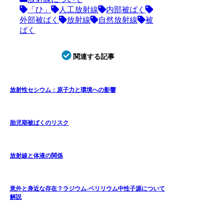
「ひ」
人工放射線
内部被ばく
外部被ばく
放射線
自然放射線
被
ばく
関連する記事
放射性セシウム：原子力と環境への影響
胎児期被ばくのリスク
放射線と体液の関係
意外と身近な存在？ラジウム-ベリリウム中性子源について
解説