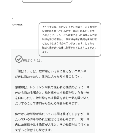
電力の研究家
そうですよね。あのレントゲン検査も、ごくわずか
な放射線を使っているので、被ばくにあたります。
このように、レントゲン検査のように体外からの放
射線を浴びる場合と、放射線を出す物質を体内に取
り込んでしまう場合の二つがあります。どちらも、
被ばく量が多いと体に影響が出てしまうことがあり
ます。
被ばくとは。
「被ばく」とは、放射線という目に見えないエネルギー
が体に当たったり、体内に入ったりすることです。
放射線は、レントゲン写真で使われる機械のように、体
外から当たる場合と、放射線を出す物質が付いた食べ物
を口にしたり、放射線を出す物質を含む空気を吸い込ん
だりすることで体内から当たる場合があります。
体外から放射線が当たっている間は被ばくしますが、当
たっているのをやめれば被ばくは終わります。一方、体
内に放射線を出す物質が入ると、その物質が出て行くま
でずっと被ばくし続けます。