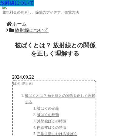
放射線について
放射線について
放射線について
放射線について
放射線について
放射線について
放射線について
放射線について
放射線について
電気料金の見直し、節電のアイデア、発電方法
ホーム
放射線について
被ばくとは？ 放射線との関係
を正しく理解する
2024.09.22
目次
被ばくとは？ 放射線との関係を正しく理解
する
被ばくの定義
被ばくの種類
外部被ばくの特徴
内部被ばくの特徴
日常生活における被ばく