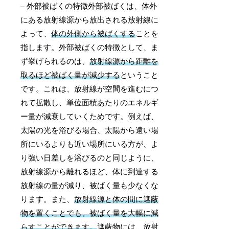
– 外部被ばくの特徴外部被ばくは、体外
にある放射線源から放出される放射線に
よって、
体の外側から被ばくする
ことを
指します。外部被ばくの特徴として、ま
ず挙げられるのは、
放射線源から距離を
取るほど被ばく量が減少する
ということ
です。これは、放射線が空間を進むにつ
れて拡散し、単位面積あたりのエネルギ
ー量が減衰していくためです。例えば、
太陽の光を浴びる場合、太陽から遠い場
所にいるよりも近い場所にいる方が、よ
り強い日差しを浴びるのと同じように、
放射線源から離れるほど、体に到達する
放射線の量が減り、被ばく量も少なくな
ります。また、
放射線源と体の間に遮蔽
物を置くことでも、被ばく量を大幅に減
らすことができます。
遮蔽物には、放射