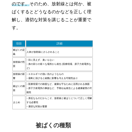
のです。
そのため、放射線とは何か、被
ばくするとどうなるのかなどを正しく理
解し、適切な対策を講じることが重要で
す。
項目
詳細
被ばくの定
人体が放射線にさらされること
義
– 目に見えず、臭いもない
放射線の性
– 身の回りの様々な場所から発生 (医療現場、原子力発電所な
質
ど)
放射線の影
– エネルギーの強い光のようなもの
響
– 過剰に浴びると細胞に影響を与える可能性あり
– 医療現場での検査など、健康を守るために活用される側面
被ばくの側
– 原子力発電所の事故など、予期せぬ発生による健康被害の可
面
能性
– 身近なものだからこそ、放射線と被ばくについて正しく理解
まとめ
する必要性
– 適切な対策が重要
被ばくの種類