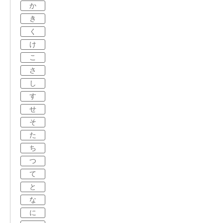
か
き
く
け
こ
さ
し
す
せ
そ
た
ち
つ
て
と
な
に