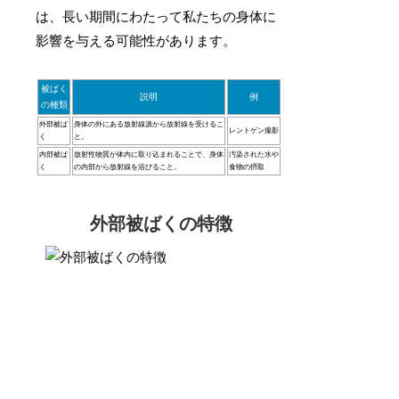
は、長い期間にわたって私たちの身体に
影響を与える可能性があります。
被ばく
説明
例
の種類
外部被ば
身体の外にある放射線源から放射線を受けるこ
レントゲン撮影
く
と。
内部被ば
放射性物質が体内に取り込まれることで、身体
汚染された水や
く
の内部から放射線を浴びること。
食物の摂取
外部被ばくの特徴