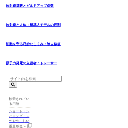
放射線遮蔽とビルドアップ係数
放射線と人体：標準人モデルの役割
細胞を守る巧妙なしくみ：除去修復
原子力発電の立役者：トレーサー
検索されてい
る用語
ショートトン
とロングトン
〜ややこしい
重量単位〜