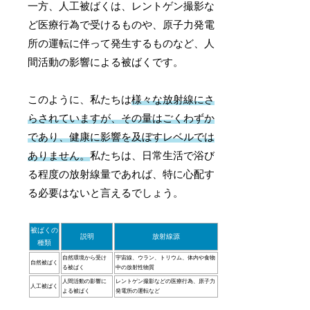
一方、人工被ばくは、レントゲン撮影な
ど医療行為で受けるものや、原子力発電
所の運転に伴って発生するものなど、人
間活動の影響による被ばくです。
このように、私たちは
様々な放射線にさ
らされていますが、その量はごくわずか
であり、健康に影響を及ぼすレベルでは
ありません。
私たちは、日常生活で浴び
る程度の放射線量であれば、特に心配す
る必要はないと言えるでしょう。
被ばくの
説明
放射線源
種類
自然環境から受け
宇宙線、ウラン、トリウム、体内や食物
自然被ばく
る被ばく
中の放射性物質
人間活動の影響に
レントゲン撮影などの医療行為、原子力
人工被ばく
よる被ばく
発電所の運転など