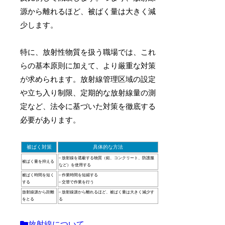
源から離れるほど、被ばく量は大きく減
少します。
特に、放射性物質を扱う職場では、これ
らの基本原則に加えて、より厳重な対策
が求められます。放射線管理区域の設定
や立ち入り制限、定期的な放射線量の測
定など、法令に基づいた対策を徹底する
必要があります。
被ばく対策
具体的な方法
– 放射線を遮蔽する物質（鉛、コンクリート、防護服
被ばく量を抑える
など）を使用する
被ばく時間を短く
– 作業時間を短縮する
する
– 交替で作業を行う
放射線源から距離
– 放射線源から離れるほど、被ばく量は大きく減少す
をとる
る
放射線について