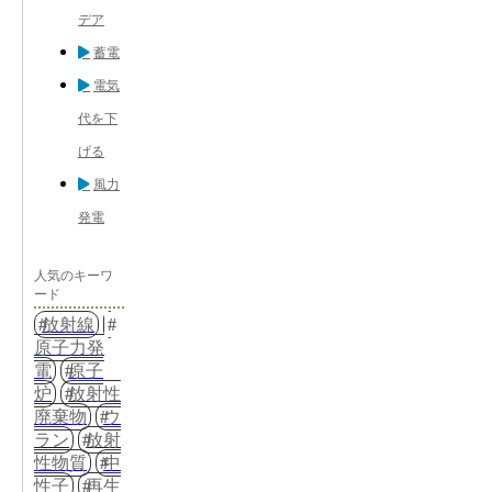
デア
蓄電
電気
代を下
げる
風力
発電
人気のキーワ
ード
放射線
原子力発
電
原子
炉
放射性
廃棄物
ウ
ラン
放射
性物質
中
性子
再生