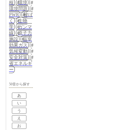
核
環境
環境問題
PWR
被ば
く
生物
学
ガンマ
線
原子力
施設
温室
効果ガス
気候変動
安全対策
省エネルギ
ー
50音から探す
あ
い
う
え
お