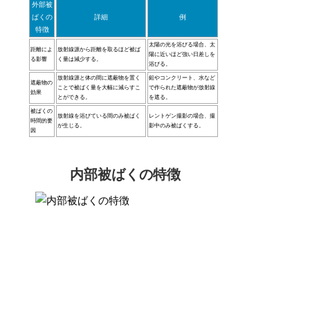
外部被
ばくの
詳細
例
特徴
太陽の光を浴びる場合、太
距離によ
放射線源から距離を取るほど被ば
陽に近いほど強い日差しを
る影響
く量は減少する。
浴びる。
放射線源と体の間に遮蔽物を置く
鉛やコンクリート、水など
遮蔽物の
ことで被ばく量を大幅に減らすこ
で作られた遮蔽物が放射線
効果
とができる。
を遮る。
被ばくの
放射線を浴びている間のみ被ばく
レントゲン撮影の場合、撮
時間的要
が生じる。
影中のみ被ばくする。
因
内部被ばくの特徴