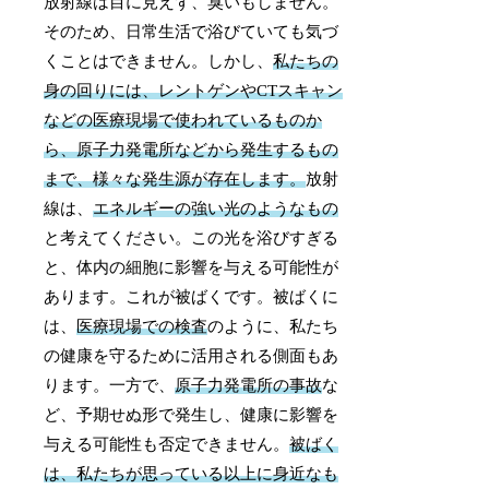
放射線は目に見えず、臭いもしません。
そのため、日常生活で浴びていても気づ
くことはできません。しかし、
私たちの
身の回りには、レントゲンやCTスキャン
などの医療現場で使われているものか
ら、原子力発電所などから発生するもの
まで、様々な発生源が存在します。
放射
線は、
エネルギーの強い光のようなもの
と考えてください。この光を浴びすぎる
と、体内の細胞に影響を与える可能性が
あります。これが被ばくです。被ばくに
は、
医療現場での検査
のように、私たち
の健康を守るために活用される側面もあ
ります。一方で、
原子力発電所の事故
な
ど、予期せぬ形で発生し、健康に影響を
与える可能性も否定できません。
被ばく
は、私たちが思っている以上に身近なも