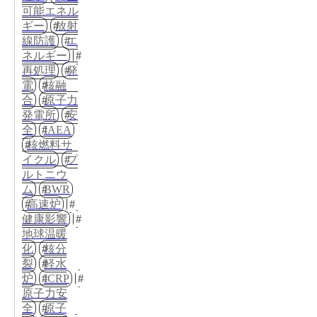
可能エネル
ギー
放射
線防護
エ
ネルギー
再処理
発
電
核融
合
原子力
発電所
安
全
IAEA
核燃料サ
イクル
プ
ルトニウ
ム
BWR
高速炉
健康影響
地球温暖
化
核分
裂
軽水
炉
ICRP
原子力安
全
原子