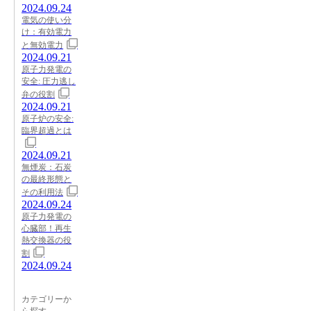
2024.09.24
電気の使い分
け：有効電力
と無効電力
2024.09.21
原子力発電の
安全: 圧力逃し
弁の役割
2024.09.21
原子炉の安全:
臨界超過とは
2024.09.21
無煙炭：石炭
の最終形態と
その利用法
2024.09.24
原子力発電の
心臓部！再生
熱交換器の役
割
2024.09.24
カテゴリーか
ら探す