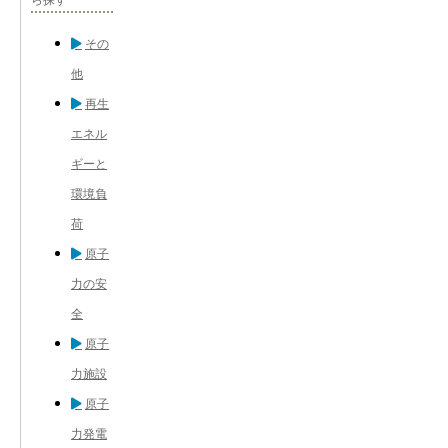
その
他
再生
エネル
ギーと
環境負
荷
原子
力の安
全
原子
力施設
原子
力発電