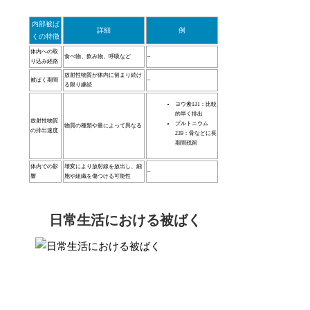
内部被ば
詳細
例
くの特徴
体内への取
食べ物、飲み物、呼吸など
–
り込み経路
放射性物質が体内に留まり続け
被ばく期間
–
る限り継続
ヨウ素131：比較
的早く排出
放射性物質
プルトニウム
物質の種類や量によって異なる
の排出速度
239：骨などに長
期間残留
体内での影
壊変により放射線を放出し、細
–
響
胞や組織を傷つける可能性
日常生活における被ばく