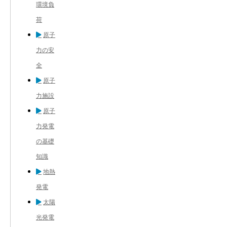
環境負
荷
原子
力の安
全
原子
力施設
原子
力発電
の基礎
知識
地熱
発電
太陽
光発電