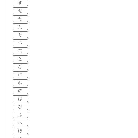
す
せ
そ
た
ち
つ
て
と
な
に
ね
の
は
ひ
ふ
へ
ほ