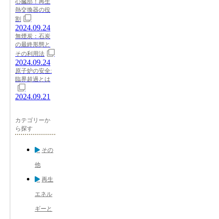
心臓部！再生
熱交換器の役
割
2024.09.24
無煙炭：石炭
の最終形態と
その利用法
2024.09.24
原子炉の安全:
臨界超過とは
2024.09.21
カテゴリーか
ら探す
その
他
再生
エネル
ギーと