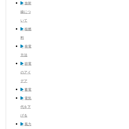
放射
線につ
いて
核燃
料
発電
方法
節電
のアイ
デア
蓄電
電気
代を下
げる
風力