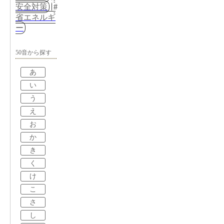
安全対策
省エネルギ
ー
50音から探す
あ
い
う
え
お
か
き
く
け
こ
さ
し