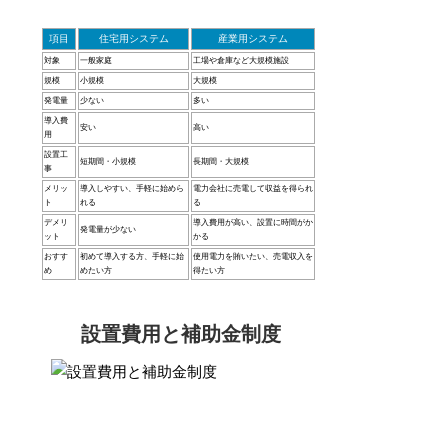
項目
住宅用システム
産業用システム
対象
一般家庭
工場や倉庫など大規模施設
規模
小規模
大規模
発電量
少ない
多い
導入費
安い
高い
用
設置工
短期間・小規模
長期間・大規模
事
メリッ
導入しやすい、手軽に始めら
電力会社に売電して収益を得られ
ト
れる
る
デメリ
導入費用が高い、設置に時間がか
発電量が少ない
ット
かる
おすす
初めて導入する方、手軽に始
使用電力を賄いたい、売電収入を
め
めたい方
得たい方
設置費用と補助金制度