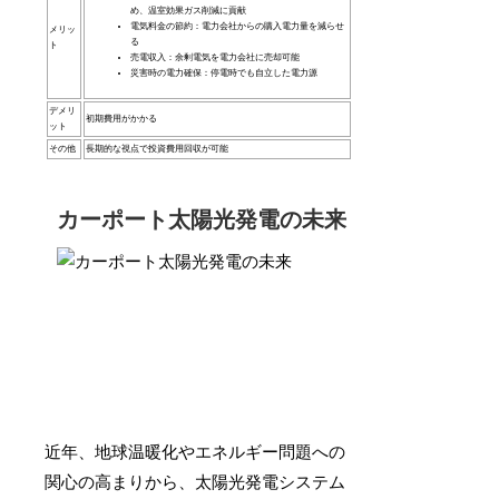
め、温室効果ガス削減に貢献
電気料金の節約：電力会社からの購入電力量を減らせ
メリッ
る
ト
売電収入：余剰電気を電力会社に売却可能
災害時の電力確保：停電時でも自立した電力源
デメリ
初期費用がかかる
ット
その他
長期的な視点で投資費用回収が可能
カーポート太陽光発電の未来
近年、地球温暖化やエネルギー問題への
関心の高まりから、太陽光発電システム