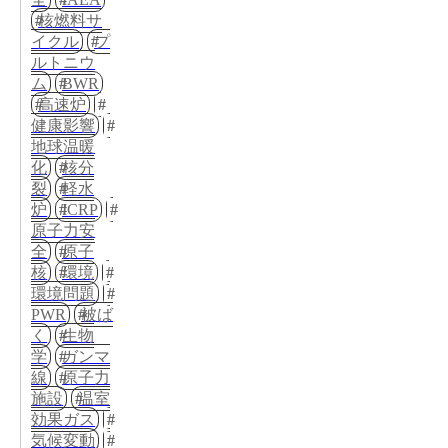
核燃料サ
イクル
プ
ルトニウ
ム
BWR
高速炉
健康影響
地球温暖
化
核分
裂
軽水
炉
ICRP
原子力安
全
原子
核
環境
環境問題
PWR
被ば
く
生物
学
ガンマ
線
原子力
施設
温室
効果ガス
気候変動