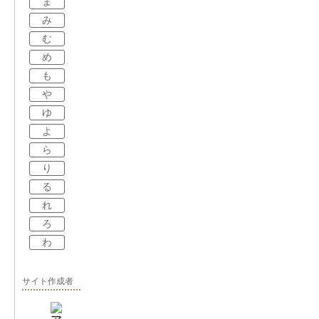
ま
み
む
め
も
や
ゆ
よ
ら
り
る
れ
ろ
わ
サイト作成者