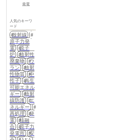
発電
人気のキーワ
ード
放射線
原子力発
電
原子
炉
放射性
廃棄物
ウ
ラン
放射
性物質
中
性子
再生
可能エネル
ギー
放射
線防護
エ
ネルギー
再処理
発
電
核融
合
原子力
発電所
安
全
IAEA