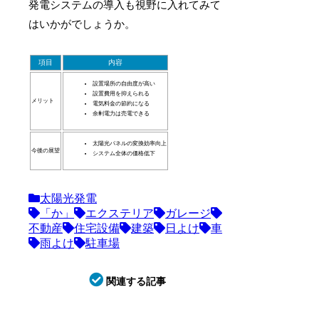
発電システムの導入も視野に入れてみて
はいかがでしょうか。
項目
内容
設置場所の自由度が高い
設置費用を抑えられる
メリット
電気料金の節約になる
余剰電力は売電できる
太陽光パネルの変換効率向上
今後の展望
システム全体の価格低下
太陽光発電
「か」
エクステリア
ガレージ
不動産
住宅設備
建築
日よけ
車
雨よけ
駐車場
関連する記事