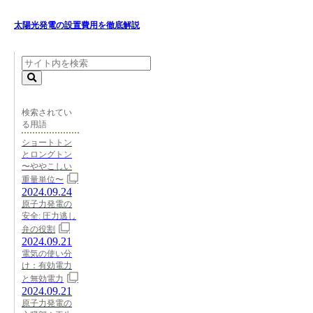
太陽光発電の設置費用を徹底解説
検索されてい
る用語
ショートトン
とロングトン
〜ややこしい
重量単位〜
2024.09.24
原子力発電の
安全: 圧力逃し
弁の役割
2024.09.21
電気の使い分
け：有効電力
と無効電力
2024.09.21
原子力発電の