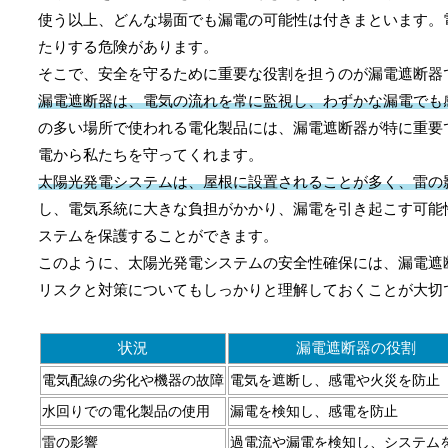
使う以上、どんな場面でも漏電の可能性は付きまといます。
たりする危険があります。
そこで、安全を守るために重要な役割を担うのが漏電遮断器
漏電遮断器は、電気の流れを常に監視し、わずかな漏電でも
の多い場所で使われる電化製品には、漏電遮断器が特に重要
電から私たちを守ってくれます。
太陽光発電システムは、屋根に設置されることが多く、雷の
し、電気系統に大きな負担がかかり、漏電を引き起こす可能
ステムを保護することができます。
このように、太陽光発電システムの安全性確保には、漏電遮
リスクと対策についてもしっかりと理解しておくことが大切
状況
漏電遮断器の役割
電気配線の劣化や機器の故障
電気を遮断し、感電や火災を防止
水回りでの電化製品の使用
漏電を検知し、感電を防止
雷の影響
過電流や漏電を検知し、システム