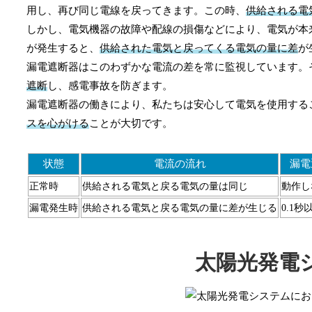
用し、再び同じ電線を戻ってきます。この時、
供給される電
しかし、電気機器の故障や配線の損傷などにより、電気が本
が発生すると、
供給された電気と戻ってくる電気の量に差
が
漏電遮断器はこのわずかな電流の差を常に監視しています。
遮断
し、感電事故を防ぎます。
漏電遮断器の働きにより、私たちは安心して電気を使用する
スを心がける
ことが大切です。
状態
電流の流れ
漏電
正常時
供給される電気と戻る電気の量は同じ
動作し
漏電発生時
供給される電気と戻る電気の量に差が生じる
0.1
太陽光発電