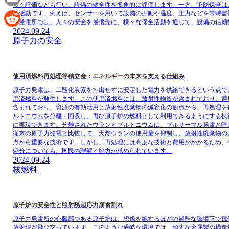
づく評価なども行い、設備の健全性を多角的に評価します。一方、予防保全は
の活動です。例えば、センサーを用いて設備の振動や温度、圧力などを常時監
Email
力発電所では、人々の安全を最優先に、様々な保全活動を通じて、設備の信頼
2024.09.24
Reddit
原子力の安全
使用済燃料再処理等積立金：エネルギーの未来を支える仕組み
原子力発電は、二酸化炭素を排出せずに安定した電力を供給できるという点で
用済燃料が発生します。この使用済燃料には、放射性物質が含まれており、適
含まれており、資源の有効活用と放射性廃棄物の減容化の観点から、再処理を
ルトニウムを分離・回収し、再び原子炉の燃料として利用できるようにする技
に実現できます。分離されたウランとプルトニウムは、プルサーマル発電と呼
従来の原子力発電と比較して、天然ウランの使用量を抑制し、放射性廃棄物の
点から重要な技術です。しかし、再処理には高度な技術と費用がかかるため、
処分についても、国民の理解と協力が求められています。
2024.09.24
核燃料
原子炉の安全性と照射誘起応力腐食割れ
原子力発電所の心臓部である原子炉は、想像を絶するほどの過酷な環境下で稼
放射線が飛び交っています。このような過酷な環境では、頑丈な金属製の構造