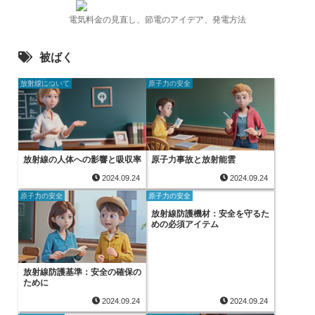
電気料金の見直し、節電のアイデア、発電方法
被ばく
放射線について
原子力の安全
放射線の人体への影響と吸収率
原子力事故と放射能雲
2024.09.24
2024.09.24
原子力の安全
原子力の安全
放射線防護機材：安全を守るた
めの必須アイテム
放射線防護基準：安全の確保の
ために
2024.09.24
2024.09.24