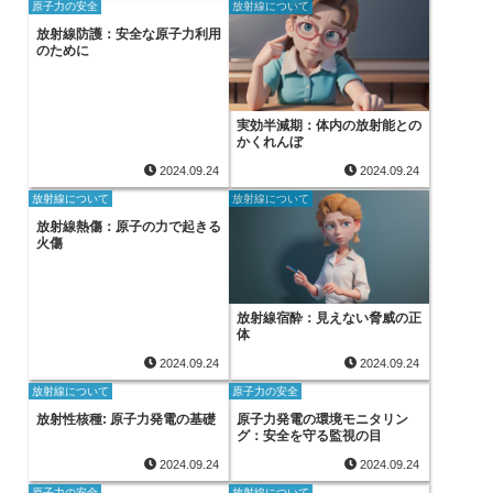
原子力の安全
放射線について
放射線防護：安全な原子力利用
のために
実効半減期：体内の放射能との
かくれんぼ
2024.09.24
2024.09.24
放射線について
放射線について
放射線熱傷：原子の力で起きる
火傷
放射線宿酔：見えない脅威の正
体
2024.09.24
2024.09.24
放射線について
原子力の安全
放射性核種: 原子力発電の基礎
原子力発電の環境モニタリン
グ：安全を守る監視の目
2024.09.24
2024.09.24
原子力の安全
放射線について