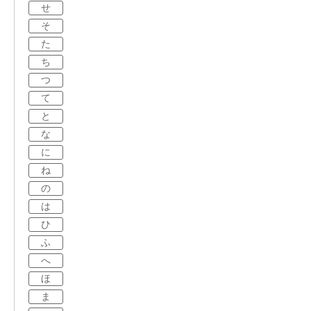
せ
そ
た
ち
つ
て
と
な
に
ね
の
は
ひ
ふ
へ
ほ
ま