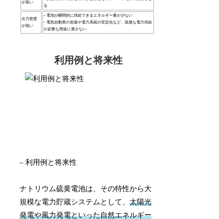
が高い
る
– 電池が瞬間的に供給できるエネルギー量が少ない
出力密度
– 電気自動車の加速や電力系統の安定化など、急激な電力供給
が低い
が必要な用途に適さない
利用例と将来性
– 利用例と将来性
ナトリウム硫黄電池は、その特性から大
規模な電力貯蔵システムとして、
太陽光
発電や風力発電といった自然エネルギー