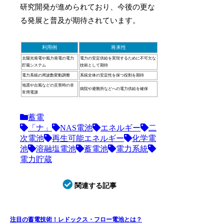
研究開発が進められており、今後の更な
る発展と普及が期待されています。
利用例
将来性
太陽光発電や風力発電の電力
電力の安定供給を実現するために不可欠な
貯蔵システム
技術として期待
電力系統の周波数変動調整
系統全体の安定性を保つ役割を期待
地震や台風などの災害時の非
病院や避難所などへの電力供給を確保
常用電源
蓄電
「ナ」
NAS電池
エネルギー
二
次電池
再生可能エネルギー
化学電
池
溶融塩電池
蓄電池
電力系統
電力貯蔵
関連する記事
注目の蓄電技術！レドックス・フロー電池とは？