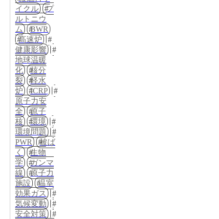
イクル
プ
ルトニウ
ム
BWR
高速炉
健康影響
地球温暖
化
核分
裂
軽水
炉
ICRP
原子力安
全
原子
核
環境
環境問題
PWR
被ば
く
生物
学
ガンマ
線
原子力
施設
温室
効果ガス
気候変動
安全対策