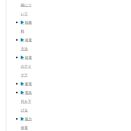
線につ
いて
核燃
料
発電
方法
節電
のアイ
デア
蓄電
電気
代を下
げる
風力
発電