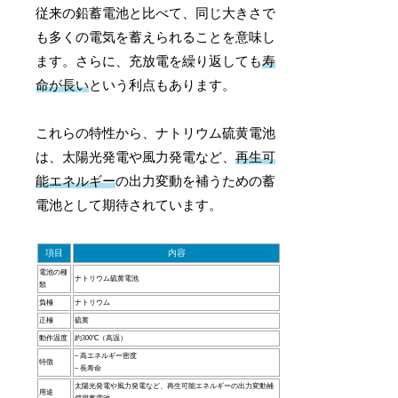
従来の鉛蓄電池と比べて、同じ大きさで
も多くの電気を蓄えられることを意味し
ます。さらに、充放電を繰り返しても
寿
命が長い
という利点もあります。
これらの特性から、ナトリウム硫黄電池
は、太陽光発電や風力発電など、
再生可
能エネルギー
の出力変動を補うための蓄
電池として期待されています。
項目
内容
電池の種
ナトリウム硫黄電池
類
負極
ナトリウム
正極
硫黄
動作温度
約300℃（高温）
– 高エネルギー密度
特徴
– 長寿命
太陽光発電や風力発電など、再生可能エネルギーの出力変動補
用途