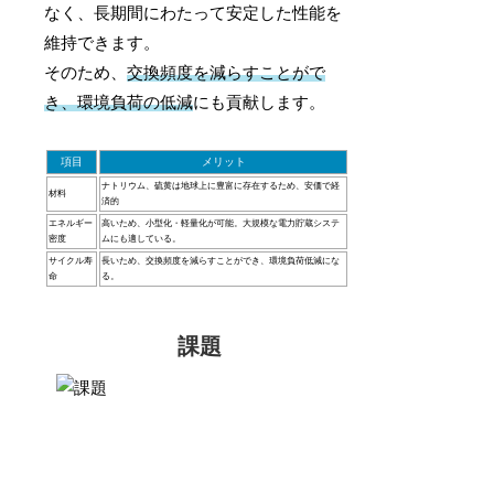
なく、長期間にわたって安定した性能を
維持できます。
そのため、
交換頻度を減らすことがで
き、環境負荷の低減
にも貢献します。
項目
メリット
ナトリウム、硫黄は地球上に豊富に存在するため、安価で経
材料
済的
エネルギー
高いため、小型化・軽量化が可能。大規模な電力貯蔵システ
密度
ムにも適している。
サイクル寿
長いため、交換頻度を減らすことができ、環境負荷低減にな
命
る。
課題