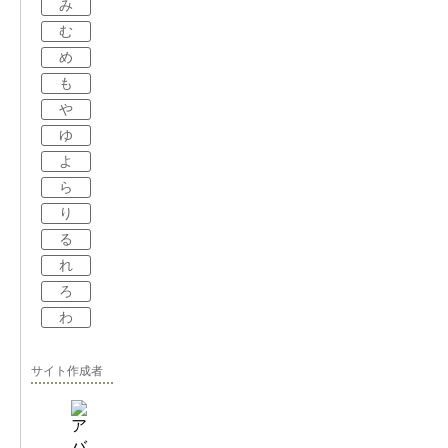
み
む
め
も
や
ゆ
よ
ら
り
る
れ
ろ
わ
サイト作成者