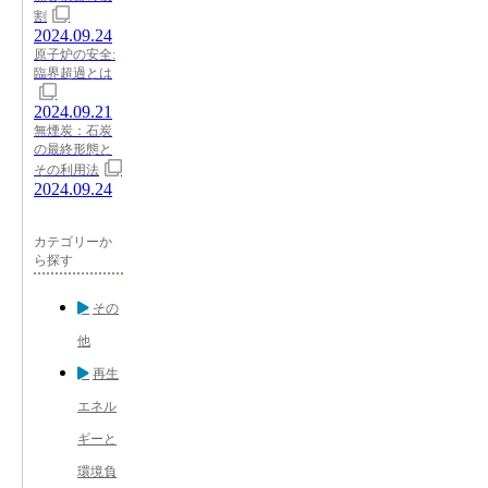
割
2024.09.24
原子炉の安全:
臨界超過とは
2024.09.21
無煙炭：石炭
の最終形態と
その利用法
2024.09.24
カテゴリーか
ら探す
その
他
再生
エネル
ギーと
環境負