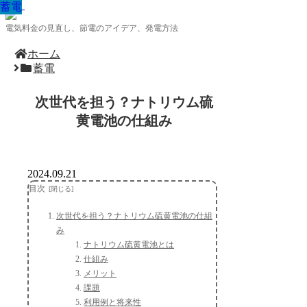
蓄電
蓄電
蓄電
蓄電
蓄電
蓄電
蓄電
蓄電
蓄電
電気料金の見直し、節電のアイデア、発電方法
ホーム
蓄電
次世代を担う？ナトリウム硫
黄電池の仕組み
2024.09.21
目次
次世代を担う？ナトリウム硫黄電池の仕組
み
ナトリウム硫黄電池とは
仕組み
メリット
課題
利用例と将来性