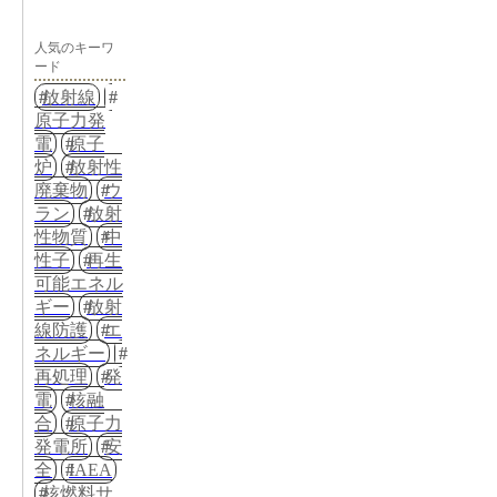
人気のキーワ
ード
放射線
原子力発
電
原子
炉
放射性
廃棄物
ウ
ラン
放射
性物質
中
性子
再生
可能エネル
ギー
放射
線防護
エ
ネルギー
再処理
発
電
核融
合
原子力
発電所
安
全
IAEA
核燃料サ