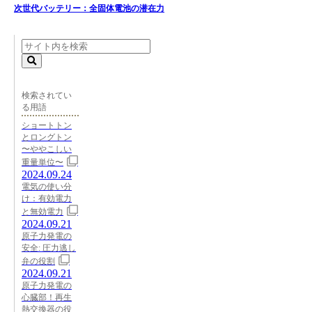
次世代バッテリー：全固体電池の潜在力
検索されてい
る用語
ショートトン
とロングトン
〜ややこしい
重量単位〜
2024.09.24
電気の使い分
け：有効電力
と無効電力
2024.09.21
原子力発電の
安全: 圧力逃し
弁の役割
2024.09.21
原子力発電の
心臓部！再生
熱交換器の役