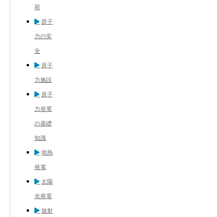
荷
原子
力の安
全
原子
力施設
原子
力発電
の基礎
知識
地熱
発電
太陽
光発電
放射