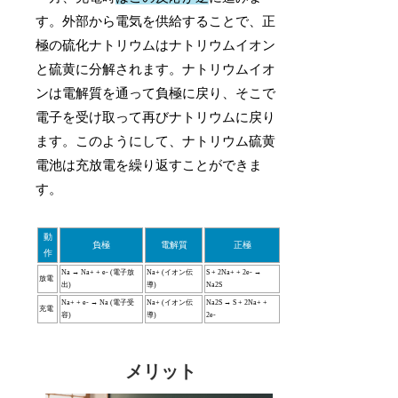
す。外部から電気を供給することで、正
極の硫化ナトリウムはナトリウムイオン
と硫黄に分解されます。ナトリウムイオ
ンは電解質を通って負極に戻り、そこで
電子を受け取って再びナトリウムに戻り
ます。このようにして、ナトリウム硫黄
電池は充放電を繰り返すことができま
す。
動
負極
電解質
正極
作
Na → Na+ + e- (電子放
Na+ (イオン伝
S + 2Na+ + 2e- →
放電
出)
導)
Na2S
Na+ + e- → Na (電子受
Na+ (イオン伝
Na2S → S + 2Na+ +
充電
容)
導)
2e-
メリット