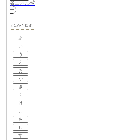
省エネルギ
ー
50音から探す
あ
い
う
え
お
か
き
く
け
こ
さ
し
す