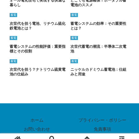
オール電化住宅で実現する快適な
どこでも電源確保！ポータブル蓄
暮らし
電池のススメ
蓄電
蓄電
次世代を担う電池、リチウム硫化
蓄電システムの効率：その重要性
鉄電池とは？
とは？
蓄電
蓄電
蓄電システムの性能評価：重要指
次世代蓄電の潮流：半導体二次電
標とその役割
池
蓄電
蓄電
次世代を担う？ナトリウム硫黄電
ニッケルカドミウム蓄電池：仕組
池の仕組み
みと用途
ホーム
プライバシー・ポリシー
お問い合わせ
免責事項