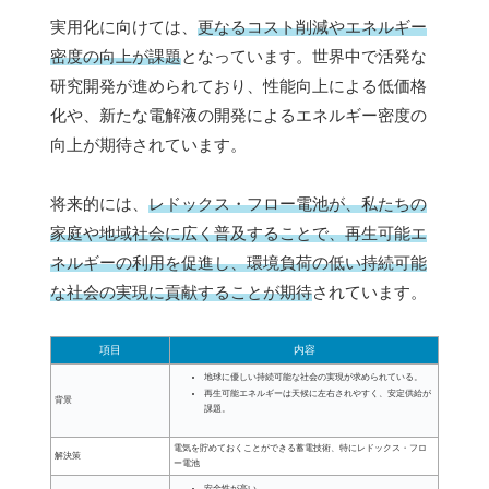
実用化に向けては、
更なるコスト削減やエネルギー
密度の向上が課題
となっています。世界中で活発な
研究開発が進められており、性能向上による低価格
化や、新たな電解液の開発によるエネルギー密度の
向上が期待されています。
将来的には、
レドックス・フロー電池が、私たちの
家庭や地域社会に広く普及することで、再生可能エ
ネルギーの利用を促進し、環境負荷の低い持続可能
な社会の実現に貢献することが期待
されています。
項目
内容
地球に優しい持続可能な社会の実現が求められている。
再生可能エネルギーは天候に左右されやすく、安定供給が
背景
課題。
電気を貯めておくことができる蓄電技術、特にレドックス・フロ
解決策
ー電池
安全性が高い