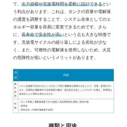
て、
出力規模や充放電時間を柔軟に設計できる
とい
う利点があります。これは、タンクの容量や電解液
の濃度を調整することで、システム全体としてのエ
ネルギー容量を容易に変更できるためです。さら
に、
長寿命で安全性が高い
という点も大きな特徴で
す。充放電サイクルの繰り返しによる劣化が少な
く、また、可燃性の電解液を使用しないため、火災
の危険性が低いというメリットがあります。
項
内容
目
動
イオン交換膜で仕切られた二つのタンク間で電解液を循環させることで、充電・放電を行い
作
ます。充電時は電解液中の活性物質が酸化・還元反応を起こしエネルギーを蓄え、放電時は
原
逆反応により電気を発生させます。
理
– タンク容量と電解液濃度で出力規模と充放電時間を柔軟に変更可能
特
– 長寿命
徴
– 高安全性（可燃性電解液不使用）
種類と用途