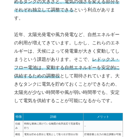
めるタンクの大きさと、電気の強さを変える部分を
それぞれ独立して調整できる
という利点がありま
す。
近年、太陽光発電や風力発電など、自然エネルギー
の利用が増えてきています。しかし、これらのエネ
ルギーは、天候によって発電量が大きく変動してし
まうという課題があります。そこで、
レドックス・
フロー電池は、変動する自然エネルギーを安定的に
供給するための調整役
として期待されています。大
きなタンクに電気を貯めておくことができるため、
太陽光が少ない時間帯や風が弱い時間帯でも、安定
して電気を供給することが可能になるからです。
特徴
詳細
メリット
仕組
特殊な液体に溶けている物質の化学反応で充放電を
–
み
行う
構造
電気を貯める部分と電気として取り出す部分が別
貯蔵容量と出力の独立調整が可能