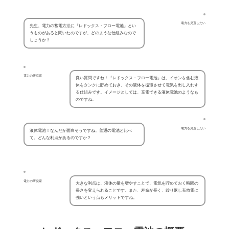
電力を見直したい
先生、電力の蓄電方法に『レドックス・フロー電池』とい
うものがあると聞いたのですが、どのような仕組みなので
しょうか？
電力の研究家
良い質問ですね！『レドックス・フロー電池』は、イオンを含む液
体をタンクに貯めておき、その液体を循環させて電気を出し入れす
る仕組みです。イメージとしては、充電できる液体電池のようなも
のですね。
電力を見直したい
液体電池！なんだか面白そうですね。普通の電池と比べ
て、どんな利点があるのですか？
電力の研究家
大きな利点は、液体の量を増やすことで、電気を貯めておく時間の
長さを変えられることです。また、寿命が長く、繰り返し充放電に
強いという点もメリットですね。