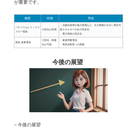
が重要です。
種類
特徴
用途
・太陽光発電や風力発電など、出力変動の大きい再生可
バナジウムレドックス
大型化が容易
能エネルギーの出力安定化
フロー電池
・電力系統の安定化
小型化・軽量
・家庭用蓄電池
亜鉛-臭素電池
化が可能
・電気自動車への搭載
今後の展望
– 今後の展望