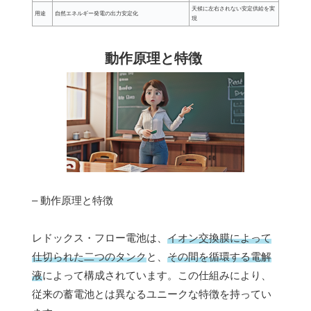
天候に左右されない安定供給を実
用途
自然エネルギー発電の出力安定化
現
動作原理と特徴
– 動作原理と特徴
レドックス・フロー電池は、
イオン交換膜によって
仕切られた二つのタンク
と、
その間を循環する電解
液
によって構成されています。この仕組みにより、
従来の蓄電池とは異なるユニークな特徴を持ってい