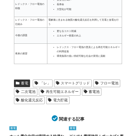
レドックス・フロー電池の
長寿命
特徴
大型化が可能
レドックス・フロー電池の
電解液に含まれる物質の酸化還元反応を利用して充電と放電を行
仕組み
う
更なるコスト削減
今後の課題
エネルギー密度の向上
レドックス・フロー電池の普及による再生可能エネルギー
の利用促進
将来の展望
環境負荷の低い持続可能な社会の実現に貢献
蓄電
「レ」
スマートグリッド
フロー電池
二次電池
再生可能エネルギー
蓄電池
酸化還元反応
電力貯蔵
関連する記事
蓄電
蓄電