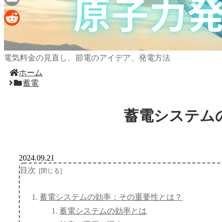
Email
Reddit
電気料金の見直し、節電のアイデア、発電方法
ホーム
蓄電
蓄電システム
2024.09.21
目次
蓄電システムの効率：その重要性とは？
蓄電システムの効率とは