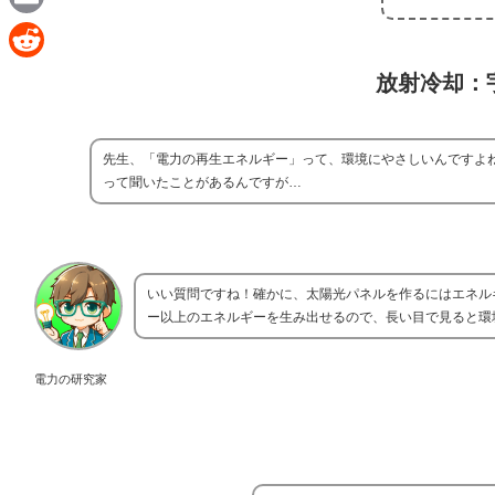
e
a
E
c
m
R
放射冷却：
e
a
e
b
i
d
先生、「電力の再生エネルギー」って、環境にやさしいんですよ
o
l
d
って聞いたことがあるんですが…
o
i
k
t
いい質問ですね！確かに、太陽光パネルを作るにはエネル
ー以上のエネルギーを生み出せるので、長い目で見ると環
電力の研究家