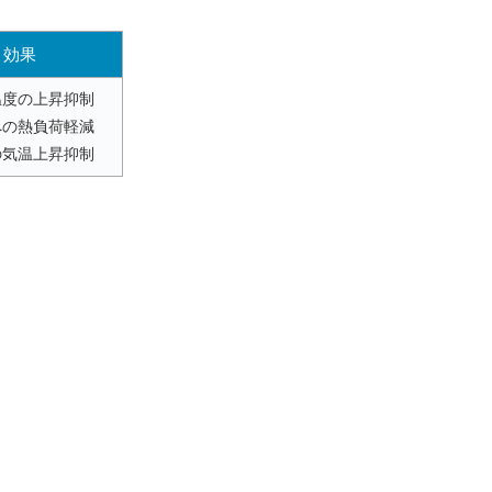
効果
温度の上昇抑制
への熱負荷軽減
の気温上昇抑制