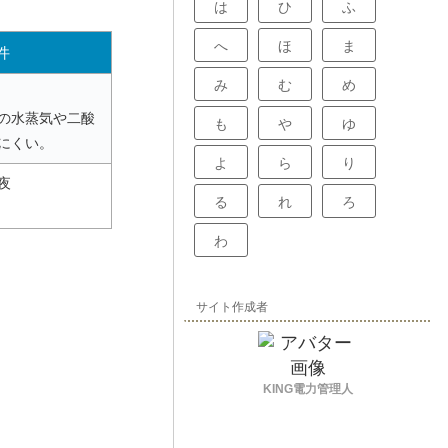
は
ひ
ふ
へ
ほ
ま
件
み
む
め
の水蒸気や二酸
も
や
ゆ
にくい。
よ
ら
り
夜
る
れ
ろ
わ
サイト作成者
KING電力管理人