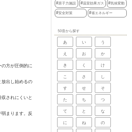
原子力施設
温室効果ガス
気候変動
安全対策
省エネルギー
50音から探す
あ
い
う
え
お
か
き
く
け
ーの方が圧倒的に
こ
さ
し
と放出し始めるの
す
せ
そ
吸収されにくいと
た
ち
つ
て
と
な
が弱まります。反
に
ね
の