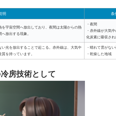
説明
条
・夜間
熱を宇宙空間へ放出しており、夜間は太陽からの熱
・赤外線が大気中
間へ放出する現象。
化炭素に吸収され
ない光を放出することで起こる。赤外線は、大気中
・晴れて雲がない
性質を持っています。
・乾燥した地域
の冷房技術として