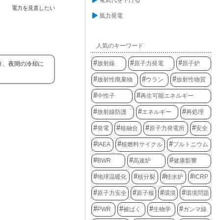
電気代を下げる
電力を見直したい
風力発電
人気のキーワード
放射線
原子力発電
原子炉
り、夜間の冷却に
放射性廃棄物
ウラン
放射性物質
中性子
再生可能エネルギー
放射線防護
エネルギー
再処理
発電
核融合
原子力発電所
安全
IAEA
核燃料サイクル
プルトニウム
BWR
高速炉
健康影響
地球温暖化
核分裂
軽水炉
ICRP
原子力安全
原子核
環境
環境問題
PWR
被ばく
生物学
ガンマ線