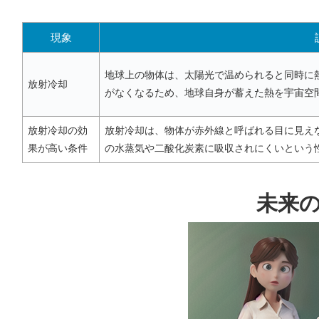
現象
地球上の物体は、太陽光で温められると同時に
放射冷却
がなくなるため、地球自身が蓄えた熱を宇宙空
放射冷却の効
放射冷却は、物体が
赤外線
と呼ばれる目に見え
果が高い条件
の水蒸気や二酸化炭素に吸収されにくいという
未来