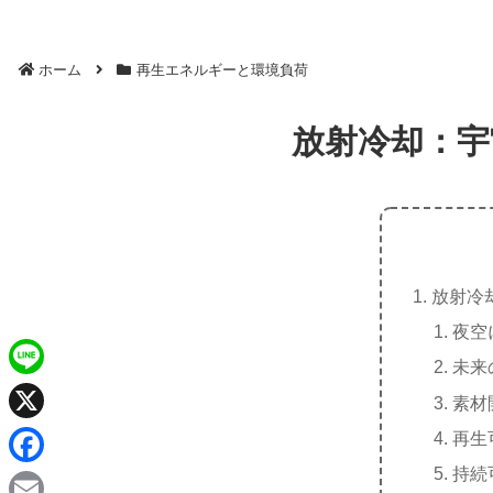
ホーム
再生エネルギーと環境負荷
放射冷却：宇
放射冷
夜空
未来
L
素材
i
X
再生
n
持続
F