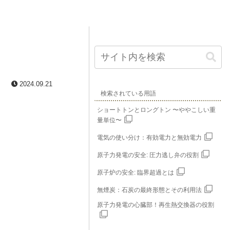
2024.09.21
検索されている用語
ショートトンとロングトン 〜ややこしい重
量単位〜
電気の使い分け：有効電力と無効電力
原子力発電の安全: 圧力逃し弁の役割
原子炉の安全: 臨界超過とは
無煙炭：石炭の最終形態とその利用法
原子力発電の心臓部！再生熱交換器の役割