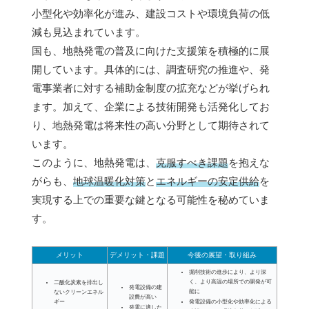
小型化や効率化が進み、建設コストや環境負荷の低
減も見込まれています。
国も、地熱発電の普及に向けた支援策を積極的に展
開しています。具体的には、調査研究の推進や、発
電事業者に対する補助金制度の拡充などが挙げられ
ます。加えて、企業による技術開発も活発化してお
り、地熱発電は将来性の高い分野として期待されて
います。
このように、地熱発電は、
克服すべき課題
を抱えな
がらも、
地球温暖化対策
と
エネルギーの安定供給
を
実現する上での重要な鍵となる可能性を秘めていま
す。
メリット
デメリット・課題
今後の展望・取り組み
掘削技術の進歩により、より深
く、より高温の場所での開発が可
二酸化炭素を排出し
発電設備の建
能に
ないクリーンエネル
設費が高い
ギー
発電設備の小型化や効率化による
発電に適した