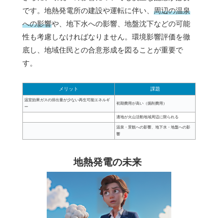
です。地熱発電所の建設や運転に伴い、
周辺の温泉
への影響
や、地下水への影響、地盤沈下などの可能
性も考慮しなければなりません。環境影響評価を徹
底し、地域住民との合意形成を図ることが重要で
す。
メリット
課題
温室効果ガスの排出量が少ない再生可能エネルギ
初期費用が高い（掘削費用）
ー
適地が火山活動地域周辺に限られる
温泉・景観への影響、地下水・地盤への影
響
地熱発電の未来