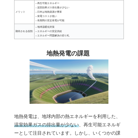
– 再生可能エネルギー
– 温室効果ガス排出量が少ない
メリット
– 日本は地熱資源が豊富
– 発電コストが低い
– 長期間の安定発電が可能
– 地球温暖化対策
期待される役割
– エネルギーの安定供給
– エネルギー問題解決の切り札
地熱発電の課題
地熱発電は、地球内部の熱エネルギーを利用した、
温室効果ガスの排出量が少ない
、再生可能エネルギ
ーとして注目されています。しかし、いくつかの課