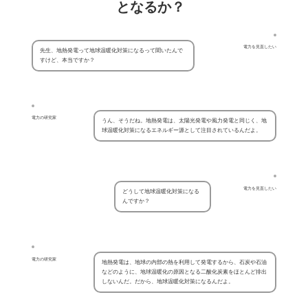
となるか？
電力を見直したい
先生、地熱発電って地球温暖化対策になるって聞いたんで
すけど、本当ですか？
電力の研究家
うん、そうだね。地熱発電は、太陽光発電や風力発電と同じく、地
球温暖化対策になるエネルギー源として注目されているんだよ。
電力を見直したい
どうして地球温暖化対策になる
んですか？
電力の研究家
地熱発電は、地球の内部の熱を利用して発電するから、石炭や石油
などのように、地球温暖化の原因となる二酸化炭素をほとんど排出
しないんだ。だから、地球温暖化対策になるんだよ。