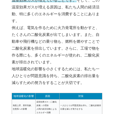
温室効果ガスが増えていることです。
そして、この
温室効果ガスが増える原因は、私たち人間の経済活
動、特に多くのエネルギーを消費することにありま
す。
例えば、電気を作るために火力発電所を動かすと、
たくさんの二酸化炭素が出てしまいます。また、自
動車や飛行機などの乗り物も、燃料を燃やすことで
二酸化炭素を排出しています。さらに、工場で物を
作る際にも、多くのエネルギーが使われ、二酸化炭
素が排出されています。
地球温暖化の影響を小さくするためには、私たち一
人ひとりが問題意識を持ち、二酸化炭素の排出量を
減らすための努力をすることが大切です。
地球温暖化の影響
原因
対策
温室効果ガス（二酸化
海面上昇、異常気象、
炭素）の増加
一人ひとりが問題意識を持ち、二酸化炭素排
生態系への影響
人間の経済活動による
出量を減らす努力をする
エネルギー消費