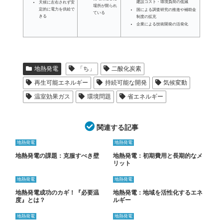
建設コスト・環境負荷の低減
天候に左右されず安
場所が限られ
定的に電力を供給で
国による調査研究の推進や補助金
ている
きる
制度の拡充
企業による技術開発の活発化
地熱発電
「ち」
二酸化炭素
再生可能エネルギー
持続可能な開発
気候変動
温室効果ガス
環境問題
省エネルギー
関連する記事
地熱発電
地熱発電
地熱発電の課題：克服すべき壁
地熱発電：初期費用と長期的なメ
リット
地熱発電
地熱発電
地熱発電成功のカギ！『必要温
地熱発電：地域を活性化するエネ
度』とは？
ルギー
地熱発電
地熱発電