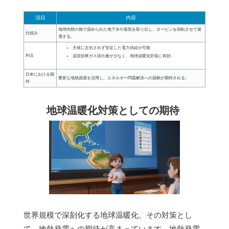
項目
内容
地球内部の熱で温められた地下水や蒸気を取り出し、タービンを回転させて発
仕組み
電する。
天候に左右されず安定した電力供給が可能
利点
温室効果ガス排出量が少なく、地球温暖化対策に有効
日本における期
豊富な地熱資源を活用し、エネルギー問題解決への貢献が期待される。
待
地球温暖化対策としての期待
世界規模で深刻化する地球温暖化。その対策とし
て、
地熱発電
への期待が高まっています。地熱発電