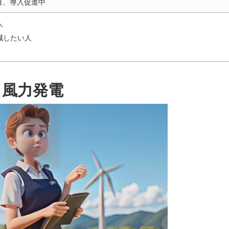
目、導入促進中
人
減したい人
風力発電