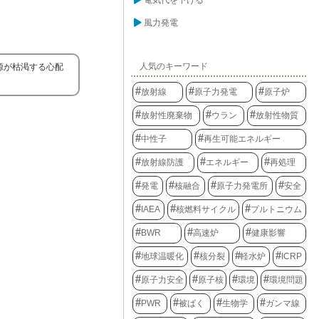
電気代を下げる
風力発電
人気のキーワード
源が枯渇する心配
放射線
原子力発電
原子炉
放射性廃棄物
ウラン
放射性物質
中性子
再生可能エネルギー
放射線防護
エネルギー
再処理
発電
核融合
原子力発電所
安全
IAEA
核燃料サイクル
プルトニウム
BWR
高速炉
健康影響
地球温暖化
核分裂
軽水炉
ICRP
原子力安全
原子核
環境
環境問題
PWR
被ばく
生物学
ガンマ線