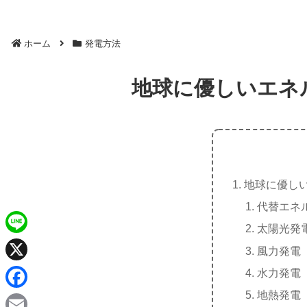
ホーム
発電方法
地球に優しいエネ
地球に優しい
代替エネ
太陽光発
L
風力発電
i
X
水力発電
n
地熱発電
F