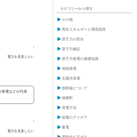
カテゴリーから探す
その他
再生エネルギーと環境負荷
原子力の安全
原子力施設
電力を見直したい
原子力発電の基礎知識
地熱発電
太陽光発電
放射線について
力発電などが代表
核燃料
発電方法
節電のアイデア
蓄電
電力を見直したい