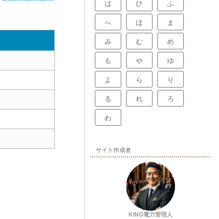
は
ひ
ふ
へ
ほ
ま
み
む
め
も
や
ゆ
よ
ら
り
る
れ
ろ
わ
サイト作成者
KING電力管理人