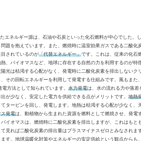
きたエネルギー源は、石油や石炭といった化石燃料が中心でした。
う問題を抱えています。また、燃焼時に温室効果ガスである二酸化
注目されているのが
「代替エネルギー」
です。これは、従来の化石
地熱、バイオマスなど、地球に存在する自然の力を利用するのが特
太陽光は枯渇する心配がなく、発電時に二酸化炭素を排出しないク
し、その回転エネルギーを利用して発電する仕組みです。風もまた
低い発電方法として知られています。
水力発電
は、水の流れる力や落差
排出が少なく、安定した電力を供給できる点がメリットです。
地熱
してタービンを回し、発電します。地熱は枯渇する心配が少なく、
マス発電
は、動植物から生まれた資源を燃料として燃焼させ、発電
。バイオマスは、燃焼時に二酸化炭素を排出しますが、これはもと
して見れば二酸化炭素の排出量はプラスマイナスゼロとみなされま
ります。地球温暖化対策やエネルギーの安定供給という観点からも