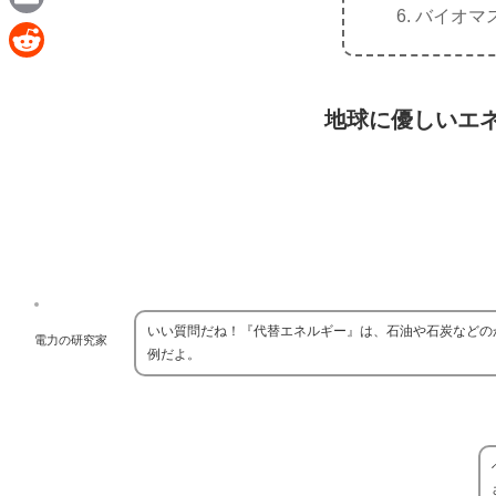
e
バイオマ
a
E
c
m
R
e
a
e
地球に優しいエネ
b
i
d
o
l
d
o
i
k
t
いい質問だね！『代替エネルギー』は、石油や石炭などの
電力の研究家
例だよ。