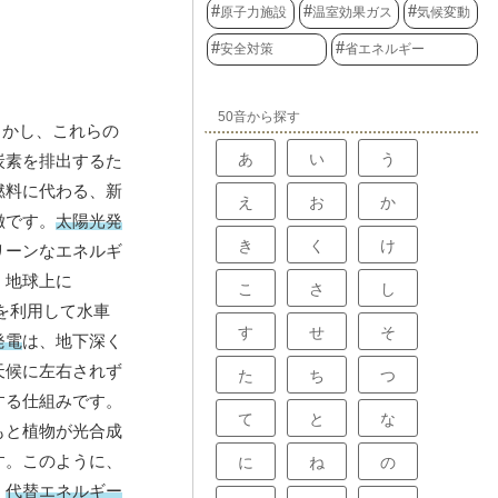
原子力施設
温室効果ガス
気候変動
安全対策
省エネルギー
50音から探す
しかし、これらの
あ
い
う
炭素を排出するた
燃料に代わる、新
え
お
か
徴です。
太陽光発
き
く
け
リーンなエネルギ
、地球上に
こ
さ
し
を利用して水車
す
せ
そ
発電
は、地下深く
天候に左右されず
た
ち
つ
する仕組みです。
て
と
な
もと植物が光合成
す。このように、
に
ね
の
、
代替エネルギー