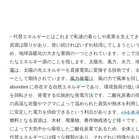
– 代替エネルギーとはこれまで私達の暮らしや産業を支えて
資源は限りがあり、使い続ければいずれ枯渇してしまうとい
め、地球温暖化の大きな要因の一つとされています。そこで
たなエネルギー源のことを指します。太陽光、風力、水力、
電
は、太陽の光エネルギーを直接電気に変換する技術です。
ーとして期待されています。
風力発電
は、風の力で風車を回
abundant に存在する自然エネルギーであり、環境負荷の
を回転させ、発電する伝統的な発電方法です。二酸化炭素の
の高温な岩盤やマグマによって温められた蒸気や熱水を利用
に安定した電力を供給できるという利点があります。
バイオ
燃料となる資源は、木材、廃棄物、農作物残渣など様々です
によって大気中から吸収した二酸化炭素であるため、全体と
代替エネルギーには様々な種類があり、それぞれに特徴があ