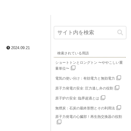
2024.09.21
検索されている用語
ショートトンとロングトン 〜ややこしい重
量単位〜
電気の使い分け：有効電力と無効電力
原子力発電の安全: 圧力逃し弁の役割
原子炉の安全: 臨界超過とは
無煙炭：石炭の最終形態とその利用法
原子力発電の心臓部！再生熱交換器の役割