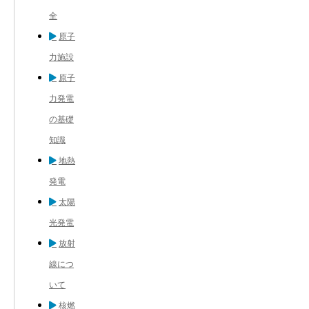
全
原子
力施設
原子
力発電
の基礎
知識
地熱
発電
太陽
光発電
放射
線につ
いて
核燃