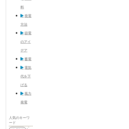
料
発電
方法
節電
のアイ
デア
蓄電
電気
代を下
げる
風力
発電
人気のキーワ
ード