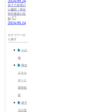
2024.09.24
原子力発電の
心臓部！再生
熱交換器の役
割
2024.09.24
カテゴリーか
ら探す
その
他
再生
エネル
ギーと
環境負
荷
原子
力の安