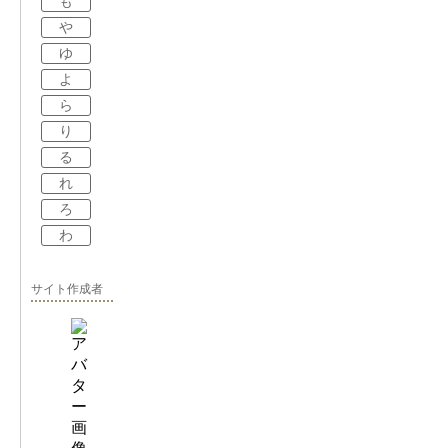
も
や
ゆ
よ
ら
り
る
れ
ろ
わ
サイト作成者