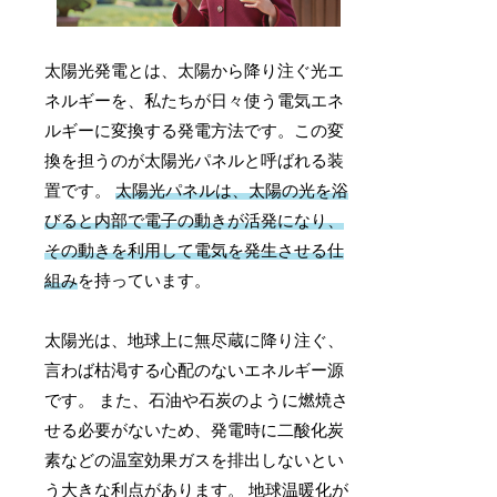
太陽光発電とは、太陽から降り注ぐ光エ
ネルギーを、私たちが日々使う電気エネ
ルギーに変換する発電方法です。この変
換を担うのが太陽光パネルと呼ばれる装
置です。
太陽光パネルは、太陽の光を浴
びると内部で電子の動きが活発になり、
その動きを利用して電気を発生させる仕
組み
を持っています。
太陽光は、地球上に無尽蔵に降り注ぐ、
言わば枯渇する心配のないエネルギー源
です。 また、石油や石炭のように燃焼さ
せる必要がないため、発電時に二酸化炭
素などの温室効果ガスを排出しないとい
う大きな利点があります。 地球温暖化が