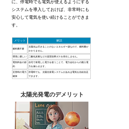
に、停電時でも電気が使えるようにする
システムを導入しておけば、非常時にも
安心して電気を使い続けることができま
す。
メリット
解説
太陽光は尽きることのないエネルギー源なので、燃料費が
燃料費不要
かかりません。
環境に優しい
二酸化炭素などの温室効果ガスを排出しません。
電気料金の節
自宅で発電した電力を使うことで、電力会社からの購入電
約
力を減らせます。
災害時の電力
停電時でも、太陽光発電システムがあれば電気を自給自足
確保
できます。
太陽光発電のデメリット