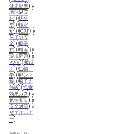
健康影響
地球温暖
化
核分
裂
軽水
炉
ICRP
原子力安
全
原子
核
環境
環境問題
PWR
被ば
く
生物
学
ガンマ
線
原子力
施設
温室
効果ガス
気候変動
安全対策
省エネルギ
ー
50音から探す