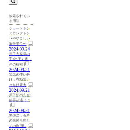
検索されてい
る用語
ショートトン
とロングトン
〜ややこしい
重量単位〜
2024.09.24
原子力発電の
安全: 圧力逃し
弁の役割
2024.09.21
電気の使い分
け：有効電力
と無効電力
2024.09.21
原子炉の安全:
臨界超過とは
2024.09.21
無煙炭：石炭
の最終形態と
その利用法