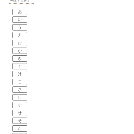
あ
い
う
え
お
か
き
く
け
こ
さ
し
す
せ
そ
た