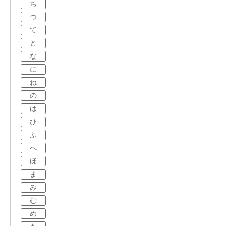
ち
つ
て
と
な
に
ね
の
は
ひ
ふ
へ
ほ
ま
み
む
め