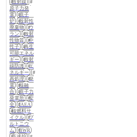
放射線
原子力発
電
原子
炉
放射性
廃棄物
ウ
ラン
放射
性物質
中
性子
再生
可能エネル
ギー
放射
線防護
エ
ネルギー
再処理
発
電
核融
合
原子力
発電所
安
全
IAEA
核燃料サ
イクル
プ
ルトニウ
ム
BWR
高速炉