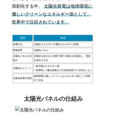
深刻化する中、
太陽光発電は地球環境に
優しいクリーンなエネルギー源として、
世界中で注目されています。
項目
内容
発電方法
太陽光エネルギーを電気エネルギーに変換
変換装置
太陽光パネル
太陽光パネルの仕
太陽光を浴びると内部で電子の動きが活発化し、電気
組み
を発生させる
– 無尽蔵のエネルギー源
太陽光のメリット
– 発電時に二酸化炭素などの温室効果ガスを排出しない
地球環境に優しいクリーンなエネルギー源として世界
太陽光発電の現状
中で注目
太陽光パネルの仕組み