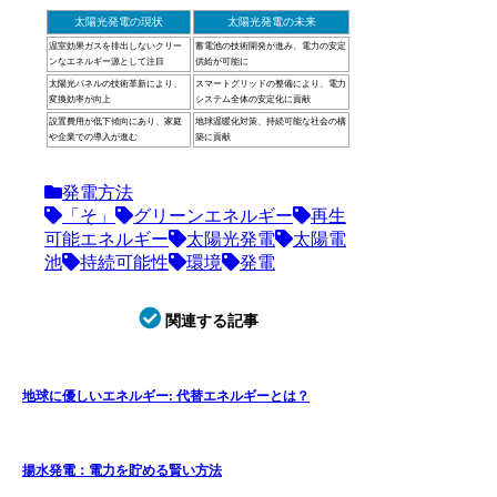
太陽光発電の現状
太陽光発電の未来
温室効果ガスを排出しないクリー
蓄電池の技術開発が進み、電力の安定
ンなエネルギー源として注目
供給が可能に
太陽光パネルの技術革新により、
スマートグリッドの整備により、電力
変換効率が向上
システム全体の安定化に貢献
設置費用が低下傾向にあり、家庭
地球温暖化対策、持続可能な社会の構
や企業での導入が進む
築に貢献
発電方法
「そ」
グリーンエネルギー
再生
可能エネルギー
太陽光発電
太陽電
池
持続可能性
環境
発電
関連する記事
地球に優しいエネルギー: 代替エネルギーとは？
揚水発電：電力を貯める賢い方法