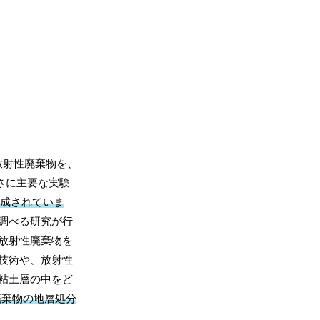
放射性廃棄物を、
さに主要な実験
構成されていま
調べる研究が行
放射性廃棄物を
技術や、放射性
粘土層の中をど
廃棄物の地層処分