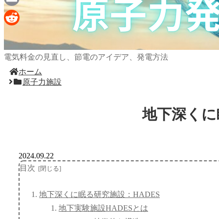
Email
Reddit
電気料金の見直し、節電のアイデア、発電方法
ホーム
原子力施設
地下深くに
2024.09.22
目次
地下深くに眠る研究施設：HADES
地下実験施設HADESとは