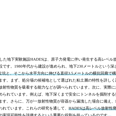
設した地下実験施設HADESは、原子力発電に伴い発生する高レベル
です。1980年代から建設が進められ、地下230メートルという深
の立坑と、そこから水平方向に伸びる直径3.5メートルの横抗回廊で
ます。まず、処分場の候補地として選ばれた粘土層の特性を詳しく
放射性物質を吸着する能力などが調べられています。次に、実際に
められています。例えば、地下深くまで安全にトンネルを掘削する
ます。さらに、万が一放射性物質が容器から漏洩した場合に備え、
われています。これらの研究を通して、
HADESは高レベル放射性
の実現可能性を評価するという重要な役割を担っているのです。