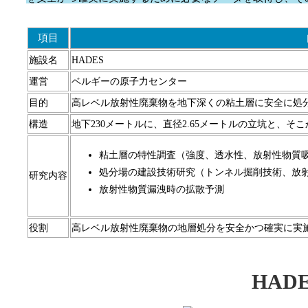
項目
施設名
HADES
運営
ベルギーの原子力センター
目的
高レベル放射性廃棄物を地下深くの粘土層に安全に処
構造
地下230メートルに、直径2.65メートルの立坑と、そ
粘土層の特性調査（強度、透水性、放射性物質
処分場の建設技術研究（トンネル掘削技術、放
研究内容
放射性物質漏洩時の拡散予測
役割
高レベル放射性廃棄物の地層処分を安全かつ確実に実
HAD