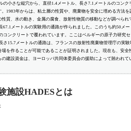
ルの小さな縦穴から、直径1.4メートル、長さ7.1メートルのコン
。1983年からは、粘土層の性質や、廃棄物を安全に埋める方法を
の性質、水の動き、金属の腐食、放射性物質の移動などが調べられ
れる全長67.1メートルの実験用の通路が作られました。このうち約50メ
ルのコンクリートで覆われています。ここはベルギーの原子力研究
長さ15.7メートルの通路は、フランスの放射性廃棄物管理庁の実
分場を作ることが可能であることが証明されました。現在も、安全
らの建設資金は、ヨーロッパ共同体委員会の援助によって賄われて
験施設HADESとは