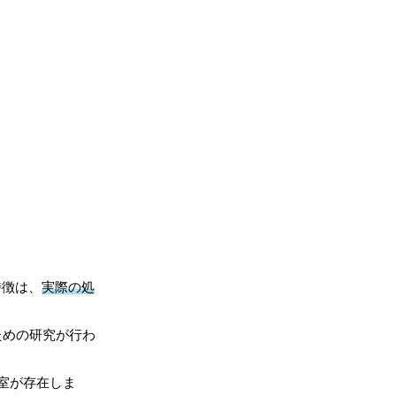
特徴は、
実際の処
ための研究が行わ
験室が存在しま