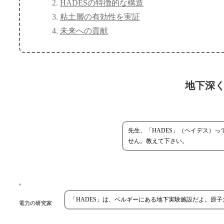
HADESの特徴的な構造
粘土層の有効性を実証
未来への貢献
地下深く
先生、「HADES」（ヘイデス）
せん。教えて下さい。
「HADES」は、ベルギーにある地下実験施設だよ。原
電力の研究家