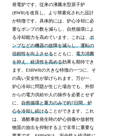
発電炉です。従来の沸騰水型原子炉
(BWR)を改良し、より簡素化された設計
が特徴です。具体的には、炉心冷却に必
要なポンプの数を減らし、自然循環によ
る冷却能力を高めています。これは、
ポ
ンプなどの機器の故障を減らし、運転の
信頼性を向上させる
とともに、
電力消費
を抑え、経済性を高める
効果も期待でき
ます。ESBWRの大きな特徴の一つに、そ
の高い安全性が挙げられます。万が一、
炉心冷却に問題が生じた場合でも、外部
からの電力供給や人の操作を必要とせず
に、
自然循環と重力のみで約7日間、炉
心を冷却し続ける
ことができます。これ
は、過酷事故発生時の炉心損傷や放射性
物質の放出を抑制する上で非常に重要な
要素です。ESBWRは、安全性と経済性に