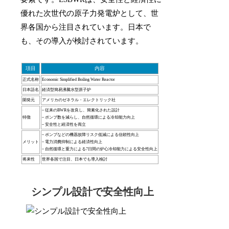
優れた次世代の原子力発電炉として、世
界各国から注目されています。日本で
も、その導入が検討されています。
項目
内容
正式名称
Economic Simplified Boiling Water Reactor
日本語名
経済型簡易沸騰水型原子炉
開発元
アメリカのゼネラル・エレクトリック社
– 従来のBWRを改良し、簡素化された設計
特徴
– ポンプ数を減らし、自然循環による冷却能力向上
– 安全性と経済性を両立
– ポンプなどの機器故障リスク低減による信頼性向上
メリット
– 電力消費抑制による経済性向上
– 自然循環と重力による7日間の炉心冷却能力による安全性向上
将来性
世界各国で注目、日本でも導入検討
シンプル設計で安全性向上