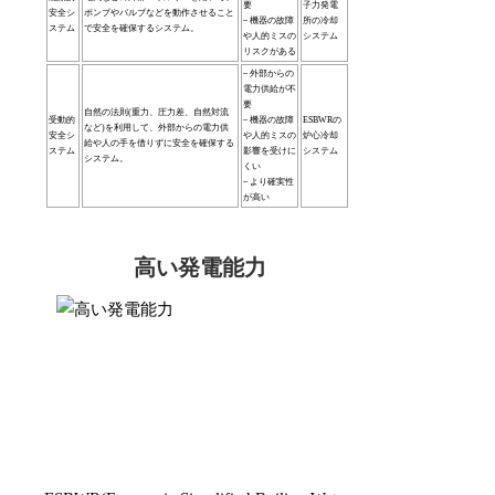
要
子力発電
安全シ
ポンプやバルブなどを動作させること
– 機器の故障
所の冷却
ステム
で安全を確保するシステム。
や人的ミスの
システム
リスクがある
– 外部からの
電力供給が不
要
自然の法則(重力、圧力差、自然対流
受動的
– 機器の故障
ESBWRの
など)を利用して、外部からの電力供
安全シ
や人的ミスの
炉心冷却
給や人の手を借りずに安全を確保する
ステム
影響を受けに
システム
システム。
くい
– より確実性
が高い
高い発電能力