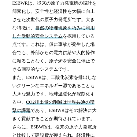
ESBWRは、従来の原子力発電所の設計を
簡素化し、安全性と経済性を大幅に向上
させた次世代の原子力発電所です。大き
な特徴は、
自然の物理現象を巧みに利用
した受動的安全システム
を採用している
点です。これは、仮に事故が発生した場
合でも、外部からの電力供給や人的操作
に頼ることなく、原子炉を安全に停止で
きる画期的なシステムです。
また、ESBWRは、二酸化炭素を排出しな
いクリーンなエネルギー源であることも
大きな魅力です。地球温暖化が深刻化す
る中、
CO2排出量の削減は世界共通の喫
緊の課題
であり、ESBWRはその解決に大
きく貢献することが期待されています。
さらに、ESBWRは、従来の原子力発電所
と比較して建設費が抑えられ、経済性に