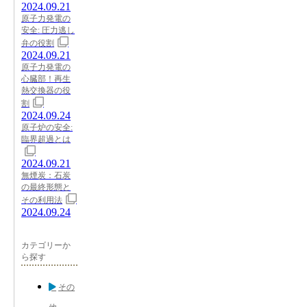
2024.09.21
原子力発電の
安全: 圧力逃し
弁の役割
2024.09.21
原子力発電の
心臓部！再生
熱交換器の役
割
2024.09.24
原子炉の安全:
臨界超過とは
2024.09.21
無煙炭：石炭
の最終形態と
その利用法
2024.09.24
カテゴリーか
ら探す
その