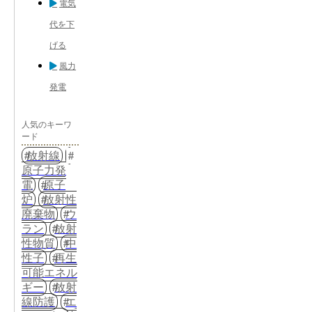
電気
代を下
げる
風力
発電
人気のキーワ
ード
放射線
原子力発
電
原子
炉
放射性
廃棄物
ウ
ラン
放射
性物質
中
性子
再生
可能エネル
ギー
放射
線防護
エ