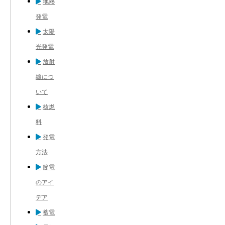
地熱
発電
太陽
光発電
放射
線につ
いて
核燃
料
発電
方法
節電
のアイ
デア
蓄電