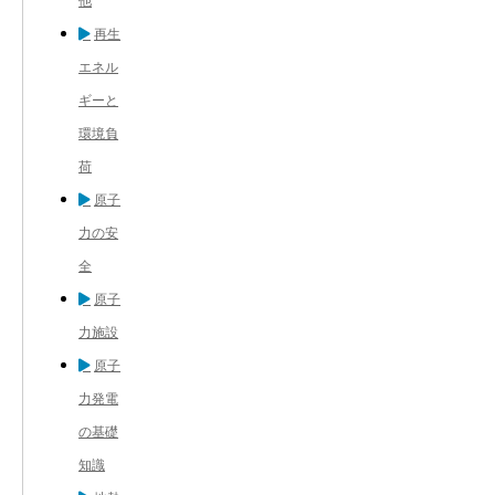
他
再生
エネル
ギーと
環境負
荷
原子
力の安
全
原子
力施設
原子
力発電
の基礎
知識