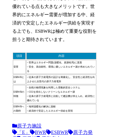
優れている点も大きなメリットです。世
界的にエネルギー需要が増加する中、経
済的で安定したエネルギー供給を実現す
る上でも、ESBWRは極めて重要な役割を
担うと期待されています。
項目
内容
– 世界はエネルギー問題(温暖化、資源枯渇)に直面
背景
– 安全、高信頼性、環境に優しいエネルギー源が求められてい
る
ESBWRと
– 従来の原子力発電所の設計を簡素化し、安全性と経済性を向
は
上させた次世代の原子力発電所
– 自然の物理現象を利用した受動的安全システム
ESBWRの
– CO2を排出しないクリーンなエネルギー源
特徴
– 従来の原子力発電所と比較して建設費が抑えられ、経済性に
優れている
ESBWRへ
– 地球温暖化の解決に貢献
の期待
– 経済的で安定したエネルギー供給を実現
原子力施設
「E」
BWR
ESBWR
原子力発