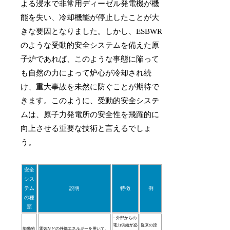
よる浸水で非常用ディーゼル発電機が機
能を失い、冷却機能が停止したことが大
きな要因となりました。しかし、ESBWR
のような受動的安全システムを備えた原
子炉であれば、このような事態に陥って
も自然の力によって炉心が冷却され続
け、重大事故を未然に防ぐことが期待で
きます。このように、受動的安全システ
ムは、原子力発電所の安全性を飛躍的に
向上させる重要な技術と言えるでしょ
う。
安全
シス
テム
説明
特徴
例
の種
類
– 外部からの
電力供給が必
従来の原
能動的
電気などの外部エネルギーを用いて、