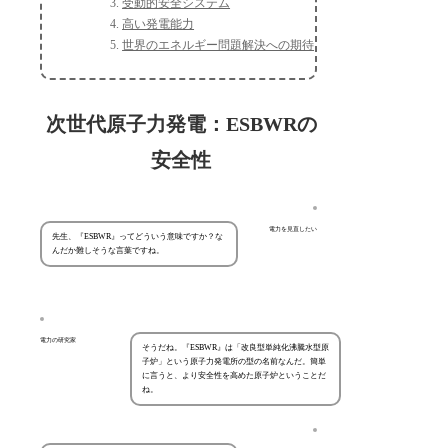
受動的安全システム
高い発電能力
世界のエネルギー問題解決への期待
次世代原子力発電：ESBWRの
安全性
電力を見直したい
先生、『ESBWR』ってどういう意味ですか？な
んだか難しそうな言葉ですね。
電力の研究家
そうだね。『ESBWR』は「改良型単純化沸騰水型原
子炉」という原子力発電所の型の名前なんだ。簡単
に言うと、より安全性を高めた原子炉ということだ
ね。