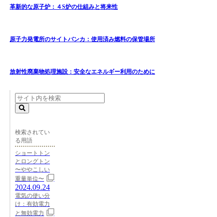
革新的な原子炉：４S炉の仕組みと将来性
原子力発電所のサイトバンカ：使用済み燃料の保管場所
放射性廃棄物処理施設：安全なエネルギー利用のために
検索されてい
る用語
ショートトン
とロングトン
〜ややこしい
重量単位〜
2024.09.24
電気の使い分
け：有効電力
と無効電力