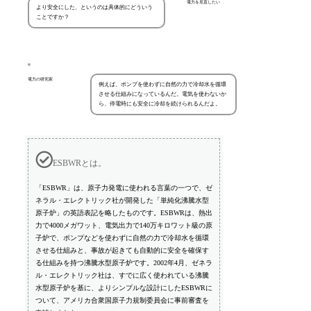
電力を見直したい
より安全にした、というのは具体的にどういう
ことですか？
電力の研究家
例えば、ポンプを使わずに自然の力で冷却水を循環
させる仕組みになっているんだ。電気を使わないか
ら、停電時にも安全に冷却を続けられるんだよ。
ESBWRとは。
「ESBWR」は、原子力発電に使われる言葉の一つで、ゼ
ネラル・エレクトリック社が開発した「単純化沸騰水型
原子炉」の英語表記を略したものです。ESBWRは、熱出
力で4000メガワット、電気出力で140万キロワット級の原
子炉で、ポンプなどを使わずに自然の力で冷却水を循環
させる仕組みと、事故が起きても自動的に安全を確保す
る仕組みを持つ沸騰水型原子炉です。2002年4月、ゼネラ
ル・エレクトリック社は、すでに広く使われている沸騰
水型原子炉を基に、よりシンプルな設計にしたESBWRに
ついて、アメリカ合衆国原子力規制委員会に事前審査を