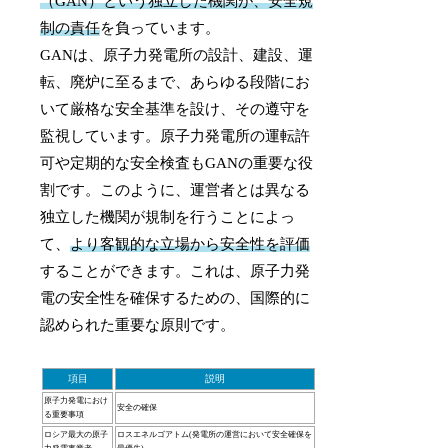
（GAN）という独立した機関が、安全規
制の責任
を負っています。
GANは、原子力発電所の設計、建設、運
転、廃炉に至るまで、あらゆる段階にお
いて厳格な安全基準を設け、その遵守を
監視しています。原子力発電所の運転許
可や定期的な安全検査もGANの重要な役
割です。このように、運営者とは異なる
独立した機関が規制を行うことによっ
て、
より客観的な立場から安全性を評価
することができます。これは、原子力発
電の安全性を確保するための、国際的に
認められた重要な原則です。
項目
説明
原子力発電におけ
安全の確保
る重要事項
ロシア最大の原子
ロスエネルゴアトム(発電所の運営において安全確保を