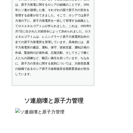
は、原子力発電に関するロシアの組織のことです。1991
年にソ連が崩壊した後、それぞれの国で原子力の安全を
管理する必要が出てきました。そこで、ロシアでは原子
力省の下に、原子力発電所を一括して管理する組織とし
てロスエネルゴアトムが作られました。これは、1992年9
月7日に出された大統領令によって決められました。ロス
エネルゴアトムは、レニングラード原子力発電所以外の
全ての原子力発電所を管理しています。具体的には、原
子力発電所の建設、運転、保守、技術支援、運転計画の
作成、緊急時の計画作成、広報活動、そしてそこで働く
人たちの訓練など、幅広い責任を担っています。ちなみ
に、原子力の安全に関する規則については、大統領直属
の組織であるロシア原子力放射線安全国家委員会が担当
しています。
ソ連崩壊と原子力管理