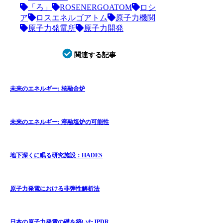
「ろ」
ROSENERGOATOM
ロシ
ア
ロスエネルゴアトム
原子力機関
原子力発電所
原子力開発
関連する記事
未来のエネルギー: 核融合炉
未来のエネルギー: 溶融塩炉の可能性
地下深くに眠る研究施設：HADES
原子力発電における非弾性解析法
日本の原子力発電の礎を築いたJPDR