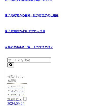
原子力発電の心臓部：圧力管型炉の仕組み
原子力施設の守り エアロック扉
未来のエネルギー源、トカマクとは？
検索されてい
る用語
ショートトン
とロングトン
〜ややこしい
重量単位〜
2024.09.24