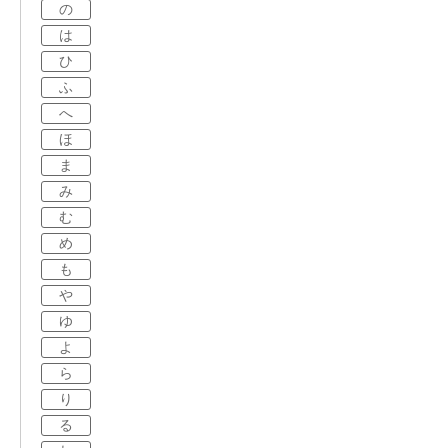
の
は
ひ
ふ
へ
ほ
ま
み
む
め
も
や
ゆ
よ
ら
り
る