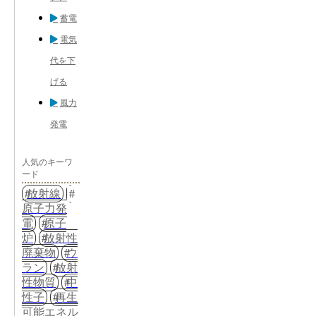
蓄電
電気
代を下
げる
風力
発電
人気のキーワ
ード
放射線
原子力発
電
原子
炉
放射性
廃棄物
ウ
ラン
放射
性物質
中
性子
再生
可能エネル