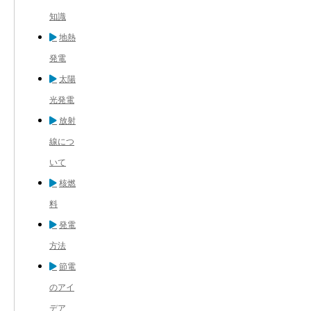
知識
地熱
発電
太陽
光発電
放射
線につ
いて
核燃
料
発電
方法
節電
のアイ
デア