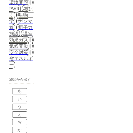
環境問題
PWR
被ば
く
生物
学
ガンマ
線
原子力
施設
温室
効果ガス
気候変動
安全対策
省エネルギ
ー
50音から探す
あ
い
う
え
お
か