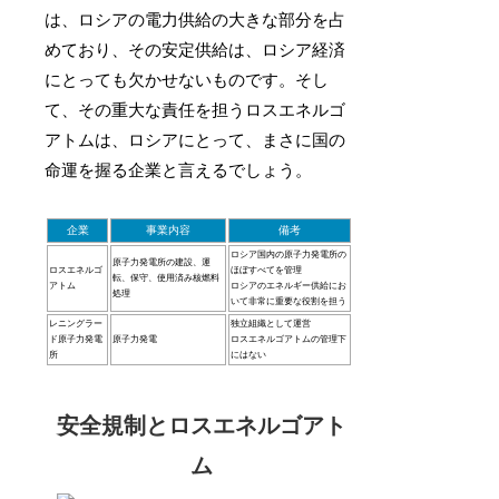
は、ロシアの電力供給の大きな部分を占
めており、その安定供給は、ロシア経済
にとっても欠かせないものです。そし
て、その重大な責任を担うロスエネルゴ
アトムは、ロシアにとって、まさに国の
命運を握る企業と言えるでしょう。
企業
事業内容
備考
ロシア国内の原子力発電所の
原子力発電所の建設、運
ロスエネルゴ
ほぼすべてを管理
転、保守、使用済み核燃料
アトム
ロシアのエネルギー供給にお
処理
いて非常に重要な役割を担う
レニングラー
独立組織として運営
ド原子力発電
原子力発電
ロスエネルゴアトムの管理下
所
にはない
安全規制とロスエネルゴアト
ム