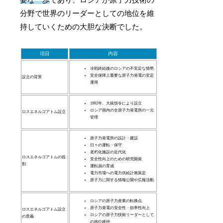
要な一歩
であり、ロシアが原子力技術の
分野で世界のリーダーとしての地位を維
持していくための大胆な決断でした。
項目
内容
冷戦終結後のロシアの不安定な情勢
安全保障上重要な原子力発電の安定
設立の背景
運用
1992年、大統領令により設立
ロシア国内の全原子力発電所の一元
ロスエネルゴアトム設立
管理
原子力発電所の設計・建設
日々の運転・保守
老朽化施設の近代化
ロスエネルゴアトムの役
安全性向上のための研究開発
割
運転員の育成
電力市場への電力供給計画策定
原子力に関する情報公開や広報活動
ロシアの原子力産業の転換点
原子力発電の安全性・効率性向上
ロスエネルゴアトム設立
ロシアの原子力技術リーダーとして
の意義
の地位維持