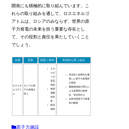
開発にも積極的に取り組んでいます。こ
れらの取り組みを通して、ロスエネルゴ
アトムは、ロシアのみならず、世界の原
子力発電の未来を担う重要な存在とし
て、その役割と責任を果たしていくこと
でしょう。
企業
役割
課題と期待
具体的な取り組み
エネ
ルギ
安全性と効率性を重
ーの
視した原子力発電所
安定
の実現
供給
ロスエネ
ロシアの原
最新鋭技術の導入に
地球
ルゴアト
子力発電を
よる発電所の効率
温暖
ム
担う
化・安全性向上
化対
次世代型原子力発電
策
所の開発
経済
成長
原子力施設