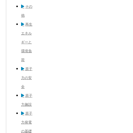
その
他
再生
エネル
ギーと
環境負
荷
原子
力の安
全
原子
力施設
原子
力発電
の基礎