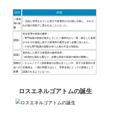
項目
内容
ソ連崩
一元的に管理されていた原子力発電所が
15の国に分裂
し、それぞ
壊の影
れの国の管轄下に置かれることになった。
響
安全管理や技術の継承
：
– 専門知識や技術の集中していたソ連時代から一変、独立した各国
課題1
がそれぞれ独自に原子力発電所の運営を担う必要に迫られた。
– 十分な専門知識や経験を持つ人材の不足が深刻化。
老朽化した原子力発電所の維持管理
：
課題2
– 経済的な混乱も重なり、必要な資金や資源の確保が困難に。
国際社
– チェルノブイリ原発事故の記憶も生々しい中、原子力発電所の安
会への
全確保は、一国の問題ではなく、世界全体にとっての課題として
影響
認識されるようになった。
ロスエネルゴアトムの誕生