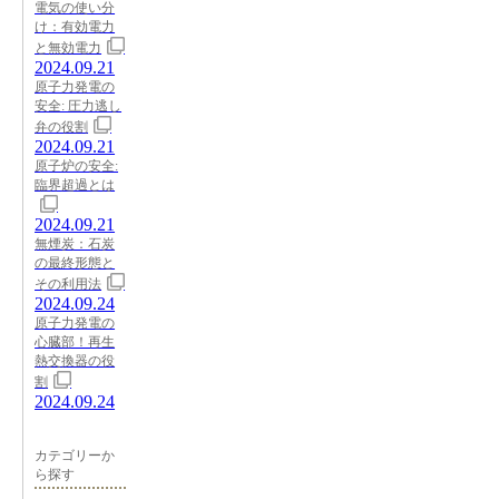
電気の使い分
け：有効電力
と無効電力
2024.09.21
原子力発電の
安全: 圧力逃し
弁の役割
2024.09.21
原子炉の安全:
臨界超過とは
2024.09.21
無煙炭：石炭
の最終形態と
その利用法
2024.09.24
原子力発電の
心臓部！再生
熱交換器の役
割
2024.09.24
カテゴリーか
ら探す