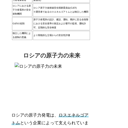
力発電事業者
最優先)
ロシアにおける原
ロシア原子力放射線安全国家委員会(GAN)
子力発電所の安全
※運営者であるロスエネルゴアトムとは独立した機関
規制機関
原子力発電所の設計、建設、運転、廃炉に至る全段階
GANの役割
における安全基準の策定および遵守の監視、運転許
可、定期的な安全検査
独立した機関によ
より客観的な立場からの安全性評価
る規制の意義
ロシアの原子力の未来
ロシアの原子力発電は、
ロスエネルゴア
トム
という企業によって支えられていま