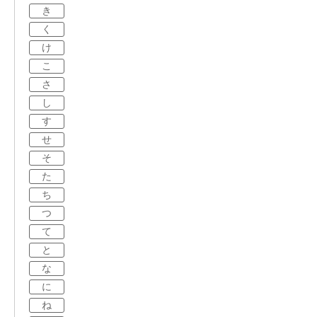
き
く
け
こ
さ
し
す
せ
そ
た
ち
つ
て
と
な
に
ね