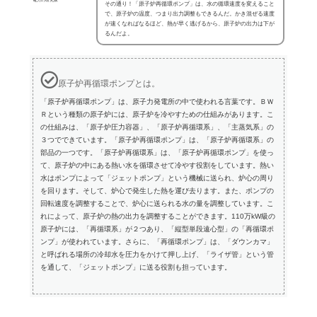
その通り！「原子炉再循環ポンプ」は、水の循環速度を変えること
で、原子炉の温度、つまり出力調整もできるんだ。かき混ぜる速度
が速くなればなるほど、熱が早く逃げるから、原子炉の出力は下が
るんだよ。
原子炉再循環ポンプとは。
「原子炉再循環ポンプ」は、原子力発電所の中で使われる言葉です。ＢＷ
Ｒという種類の原子炉には、原子炉を冷やすための仕組みがあります。こ
の仕組みは、「原子炉圧力容器」、「原子炉再循環系」、「主蒸気系」の
３つでできています。「原子炉再循環ポンプ」は、「原子炉再循環系」の
部品の一つです。「原子炉再循環系」は、「原子炉再循環ポンプ」を使っ
て、原子炉の中にある熱い水を循環させて冷やす役割をしています。熱い
水はポンプによって「ジェットポンプ」という機械に送られ、炉心の周り
を回ります。そして、炉心で発生した熱を運び去ります。また、ポンプの
回転速度を調整することで、炉心に送られる水の量を調整しています。こ
れによって、原子炉の熱の出力を調整することができます。110万kW級の
原子炉には、「再循環系」が２つあり、「縦型単段遠心型」の「再循環ポ
ンプ」が使われています。さらに、「再循環ポンプ」は、「ダウンカマ」
と呼ばれる場所の冷却水を圧力をかけて押し上げ、「ライザ管」という管
を通して、「ジェットポンプ」に送る役割も担っています。