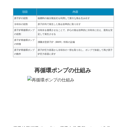
項目
内容
原子炉の役割
核燃料の核分裂反応を利用して膨大な熱を生み出す
冷却水の役割
原子炉内で発生した熱を効率的に取り出す
原子炉再循環ポンプ
冷却水を循環させることで、炉心の熱を効率的に冷却水に伝え、蒸気を安
の役割
定して発生させる
原子炉再循環ポンプ
沸騰水型原子炉（BWR）特有の設備
の特徴
原子炉再循環ポンプ
原子炉圧力容器から冷却水の一部を取り出し、ポンプで加速して再び原子
の動作
炉圧力容器に戻す
再循環ポンプの仕組み