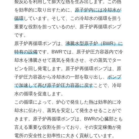
裂反応を利用して膨大な熱を生み出します。この熱
を効率的に取り出すために、
原子炉内には冷却水が
循環
しています。そして、この冷却水の循環を担う
重要な役割を担っているのが、原子炉再循環ポンプ
です。
原子炉再循環ポンプは、
沸騰水型原子炉（BWR）に
特有の設備
です。BWRでは、原子炉圧力容器内で冷
却水を沸騰させて蒸気を発生させ、その蒸気でター
ビンを回し発電します。原子炉再循環ポンプは、原
子炉圧力容器から冷却水の一部を取り出し、
ポンプ
で加速して再び原子炉圧力容器に戻す
ことで、冷却
水の循環を促進します。
この循環によって、炉心で発生した熱は効率的に冷
却水に伝わり、蒸気を安定して発生させることがで
きます。原子炉再循環ポンプは、BWRの心臓部とも
言える重要な役割を担っており、その安定稼働が発
電所の安全性と効率性に大きく貢献しています。