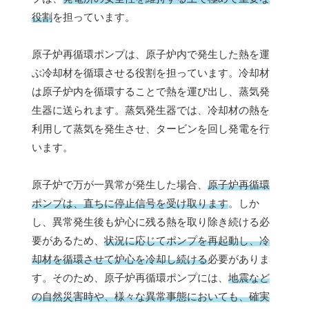
役割
を担っています。
原子炉再循環ポンプは、原子炉内で発生した熱を運
ぶ冷却材を循環させる役割を担っています。冷却材
は原子炉内を循環することで熱を運び出し、蒸気発
生器に送られます。蒸気発生器では、冷却材の熱を
利用して蒸気を発生させ、タービンを回し発電を行
います。
原子炉で万が一異常が発生した場合、
原子炉再循環
ポンプは、直ちに停止信号を受け取ります
。しか
し、異常発生後も炉心に残る熱を取り除き続ける必
要があるため、
状況に応じてポンプを再起動し、冷
却材を循環させて炉心を冷却し続ける
必要がありま
す。そのため、原子炉再循環ポンプには、
地震など
の自然災害時や、様々な異常事態においても、確実