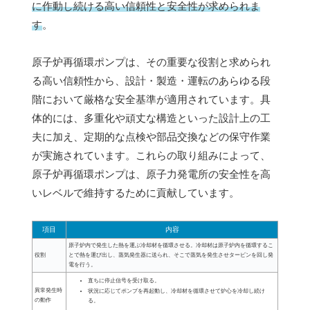
に作動し続ける高い信頼性と安全性が求められま
す
。
原子炉再循環ポンプは、その重要な役割と求められ
る高い信頼性から、設計・製造・運転のあらゆる段
階において厳格な安全基準が適用されています。具
体的には、多重化や頑丈な構造といった設計上の工
夫に加え、定期的な点検や部品交換などの保守作業
が実施されています。これらの取り組みによって、
原子炉再循環ポンプは、原子力発電所の安全性を高
いレベルで維持するために貢献しています。
項目
内容
原子炉内で発生した熱を運ぶ冷却材を循環させる。冷却材は原子炉内を循環するこ
役割
とで熱を運び出し、蒸気発生器に送られ、そこで蒸気を発生させタービンを回し発
電を行う。
直ちに停止信号を受け取る。
異常発生時
状況に応じてポンプを再起動し、冷却材を循環させて炉心を冷却し続け
の動作
る。