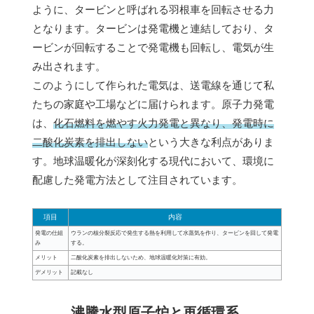
ように、タービンと呼ばれる羽根車を回転させる力
となります。タービンは発電機と連結しており、タ
ービンが回転することで発電機も回転し、電気が生
み出されます。
このようにして作られた電気は、送電線を通じて私
たちの家庭や工場などに届けられます。原子力発電
は、
化石燃料を燃やす火力発電と異なり、発電時に
二酸化炭素を排出しない
という大きな利点がありま
す。地球温暖化が深刻化する現代において、環境に
配慮した発電方法として注目されています。
項目
内容
発電の仕組
ウランの核分裂反応で発生する熱を利用して水蒸気を作り、タービンを回して発電
み
する。
メリット
二酸化炭素を排出しないため、地球温暖化対策に有効。
デメリット
記載なし
沸騰水型原子炉と再循環系