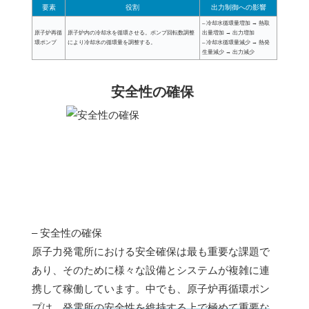
要素
役割
出力制御への影響
– 冷却水循環量増加 → 熱取
原子炉再循
原子炉内の冷却水を循環させる。ポンプ回転数調整
出量増加 → 出力増加
環ポンプ
により冷却水の循環量を調整する。
– 冷却水循環量減少 → 熱発
生量減少 → 出力減少
安全性の確保
– 安全性の確保
原子力発電所における安全確保は最も重要な課題で
あり、そのために様々な設備とシステムが複雑に連
携して稼働しています。中でも、原子炉再循環ポン
プは、
発電所の安全性を維持する上で極めて重要な