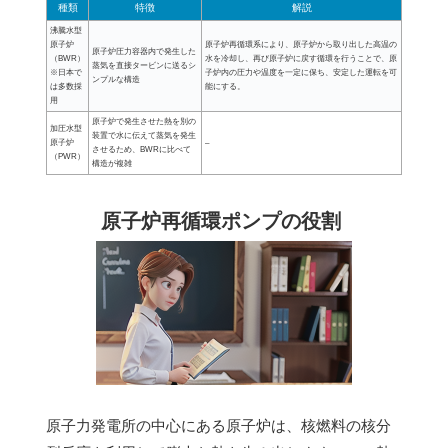
種類
特徴
解説
沸騰水型
原子炉
原子炉再循環系により、原子炉から取り出した高温の
原子炉圧力容器内で発生した
（BWR）
水を冷却し、再び原子炉に戻す循環を行うことで、原
蒸気を直接タービンに送るシ
※日本で
子炉内の圧力や温度を一定に保ち、安定した運転を可
ンプルな構造
は多数採
能にする。
用
原子炉で発生させた熱を別の
加圧水型
装置で水に伝えて蒸気を発生
原子炉
–
させるため、BWRに比べて
（PWR）
構造が複雑
原子炉再循環ポンプの役割
原子力発電所の中心にある原子炉は、核燃料の核分