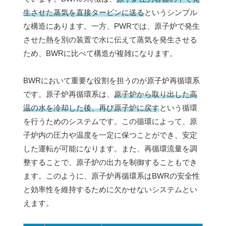
生させた蒸気を直接タービンに送る
というシンプル
な構造にあります。一方、PWRでは、原子炉で発生
させた熱を別の装置で水に伝えて蒸気を発生させる
ため、BWRに比べて構造が複雑になります。
BWRにおいて重要な役割を担うのが原子炉再循環系
です。原子炉再循環系は、
原子炉から取り出した高
温の水を冷却した後、再び原子炉に戻す
という循環
を行うためのシステムです。この循環によって、原
子炉内の圧力や温度を一定に保つことができ、安定
した運転が可能になります。また、再循環流量を調
整することで、原子炉の出力を制御することもでき
ます。このように、原子炉再循環系はBWRの安全性
と効率性を維持するために欠かせないシステムとい
えます。