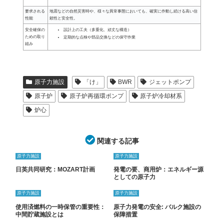
要求される
地震などの自然災害時や、様々な異常事態においても、確実に作動し続ける高い信
性能
頼性と安全性。
設計上の工夫（多重化、頑丈な構造）
安全確保の
ための取り
定期的な点検や部品交換などの保守作業
組み
原子力施設
「け」
BWR
ジェットポンプ
原子炉
原子炉再循環ポンプ
原子炉冷却材系
炉心
関連する記事
原子力施設
原子力施設
日英共同研究：MOZART計画
発電の要、商用炉：エネルギー源
としての原子力
原子力施設
原子力施設
使用済燃料の一時保管の重要性：
原子力発電の安全: バルク施設の
中間貯蔵施設とは
保障措置