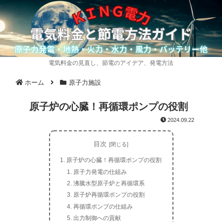
電気料金の見直し、節電のアイデア、発電方法
ホーム
原子力施設
原子炉の心臓！再循環ポンプの役割
2024.09.22
目次
原子炉の心臓！再循環ポンプの役割
原子力発電の仕組み
沸騰水型原子炉と再循環系
原子炉再循環ポンプの役割
再循環ポンプの仕組み
出力制御への貢献