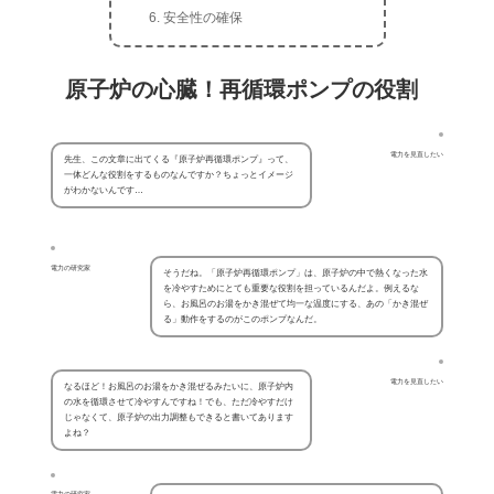
安全性の確保
原子炉の心臓！再循環ポンプの役割
電力を見直したい
先生、この文章に出てくる『原子炉再循環ポンプ』って、
一体どんな役割をするものなんですか？ちょっとイメージ
がわかないんです…
電力の研究家
そうだね。「原子炉再循環ポンプ」は、原子炉の中で熱くなった水
を冷やすためにとても重要な役割を担っているんだよ。例えるな
ら、お風呂のお湯をかき混ぜて均一な温度にする、あの「かき混ぜ
る」動作をするのがこのポンプなんだ。
電力を見直したい
なるほど！お風呂のお湯をかき混ぜるみたいに、原子炉内
の水を循環させて冷やすんですね！でも、ただ冷やすだけ
じゃなくて、原子炉の出力調整もできると書いてあります
よね？
電力の研究家