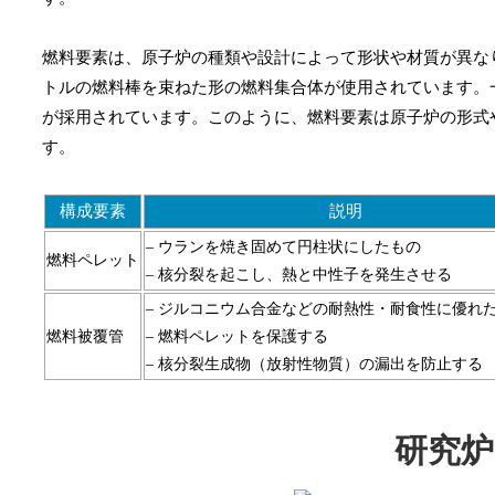
燃料要素は、原子炉の種類や設計によって形状や材質が異なり
トルの燃料棒を束ねた形の燃料集合体が使用されています。一
が採用されています。このように、燃料要素は原子炉の形式
す。
構成要素
説明
– ウランを焼き固めて円柱状にしたもの
燃料ペレット
– 核分裂を起こし、熱と中性子を発生させる
– ジルコニウム合金などの耐熱性・耐食性に優れ
燃料被覆管
– 燃料ペレットを保護する
– 核分裂生成物（放射性物質）の漏出を防止する
研究