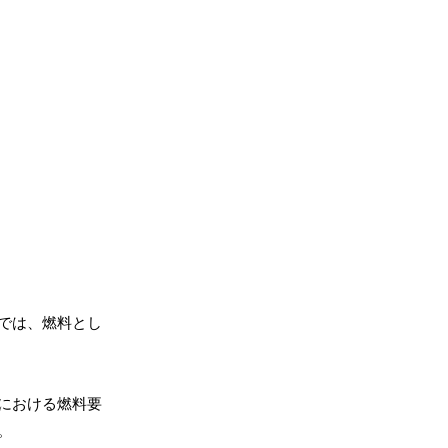
では、燃料とし
における燃料要
。