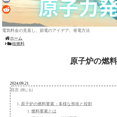
Email
Reddit
電気料金の見直し、節電のアイデア、発電方法
ホーム
核燃料
原子炉の燃
2024.09.21
目次
原子炉の燃料要素：多様な形状と役割
燃料要素とは