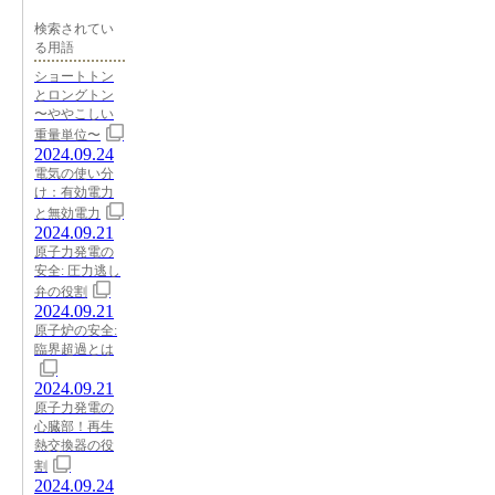
検索されてい
る用語
ショートトン
とロングトン
〜ややこしい
重量単位〜
2024.09.24
電気の使い分
け：有効電力
と無効電力
2024.09.21
原子力発電の
安全: 圧力逃し
弁の役割
2024.09.21
原子炉の安全:
臨界超過とは
2024.09.21
原子力発電の
心臓部！再生
熱交換器の役
割
2024.09.24