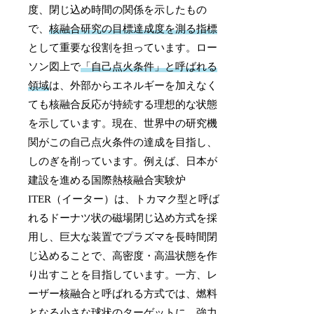
度、閉じ込め時間の関係を示したもの
で、
核融合研究の目標達成度を測る指標
として重要な役割を担っています。ロー
ソン図上で
「自己点火条件」と呼ばれる
領域
は、外部からエネルギーを加えなく
ても核融合反応が持続する理想的な状態
を示しています。現在、世界中の研究機
関がこの自己点火条件の達成を目指し、
しのぎを削っています。例えば、日本が
建設を進める国際熱核融合実験炉
ITER（イーター）は、トカマク型と呼ば
れるドーナツ状の磁場閉じ込め方式を採
用し、巨大な装置でプラズマを長時間閉
じ込めることで、高密度・高温状態を作
り出すことを目指しています。一方、レ
ーザー核融合と呼ばれる方式では、燃料
となる小さな球状のターゲットに、強力