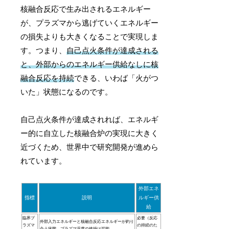
核融合反応で生み出されるエネルギー
が、プラズマから逃げていくエネルギー
の損失よりも大きくなることで実現しま
す。つまり、
自己点火条件が達成される
と、外部からのエネルギー供給なしに核
融合反応を持続
できる、いわば「火がつ
いた」状態になるのです。
自己点火条件が達成されれば、エネルギ
ー的に自立した核融合炉の実現に大きく
近づくため、世界中で研究開発が進めら
れています。
外部エネ
指標
説明
ルギー供
給
臨界プ
必要（反応
外部入力エネルギーと核融合反応エネルギーが釣り
ラズマ
の持続のた
合う状態。プラズマ温度の維持は可能。