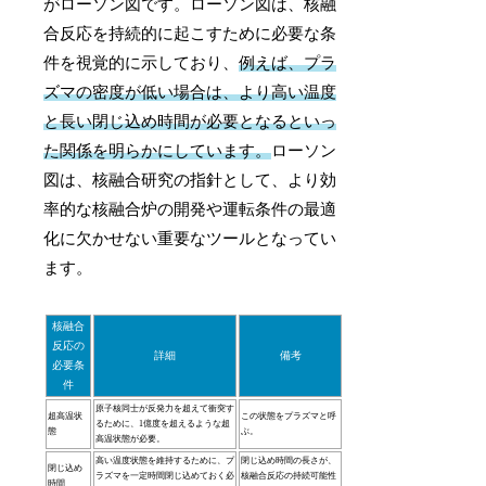
がローソン図です。ローソン図は、核融
合反応を持続的に起こすために必要な条
件を視覚的に示しており、
例えば、プラ
ズマの密度が低い場合は、より高い温度
と長い閉じ込め時間が必要となるといっ
た関係を明らかにしています。
ローソン
図は、核融合研究の指針として、より効
率的な核融合炉の開発や運転条件の最適
化に欠かせない重要なツールとなってい
ます。
核融合
反応の
詳細
備考
必要条
件
原子核同士が反発力を超えて衝突す
超高温状
この状態をプラズマと呼
るために、1億度を超えるような超
態
ぶ。
高温状態が必要。
高い温度状態を維持するために、プ
閉じ込め時間の長さが、
閉じ込め
ラズマを一定時間閉じ込めておく必
核融合反応の持続可能性
時間