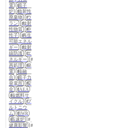
電
原子
炉
放射性
廃棄物
ウ
ラン
放射
性物質
中
性子
再生
可能エネル
ギー
放射
線防護
エ
ネルギー
再処理
発
電
核融
合
原子力
発電所
安
全
IAEA
核燃料サ
イクル
プ
ルトニウ
ム
BWR
高速炉
健康影響