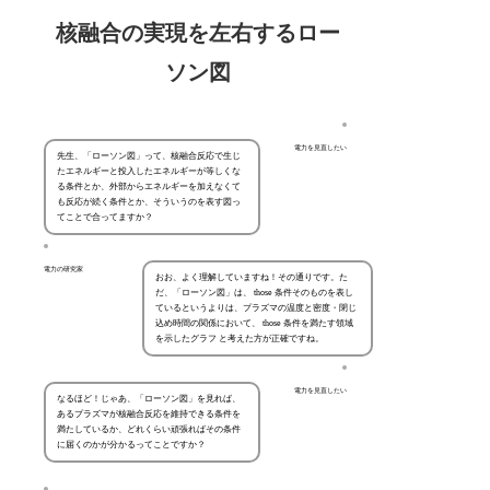
核融合の実現を左右するロー
ソン図
電力を見直したい
先生、「ローソン図」って、核融合反応で生じ
たエネルギーと投入したエネルギーが等しくな
る条件とか、外部からエネルギーを加えなくて
も反応が続く条件とか、そういうのを表す図っ
てことで合ってますか？
電力の研究家
おお、よく理解していますね！その通りです。た
だ、「ローソン図」は、 those 条件そのものを表し
ているというよりは、プラズマの温度と密度・閉じ
込め時間の関係において、 those 条件を満たす領域
を示したグラフ と考えた方が正確ですね。
電力を見直したい
なるほど！じゃあ、「ローソン図」を見れば、
あるプラズマが核融合反応を維持できる条件を
満たしているか、どれくらい頑張ればその条件
に届くのかが分かるってことですか？