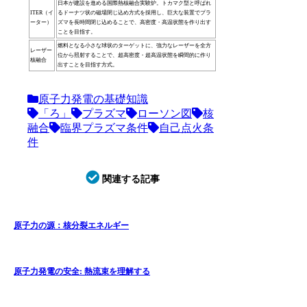
日本が建設を進める国際熱核融合実験炉。トカマク型と呼ばれ
ITER（イ
るドーナツ状の磁場閉じ込め方式を採用し、巨大な装置でプラ
ーター）
ズマを長時間閉じ込めることで、高密度・高温状態を作り出す
ことを目指す。
燃料となる小さな球状のターゲットに、強力なレーザーを全方
レーザー
位から照射することで、超高密度・超高温状態を瞬間的に作り
核融合
出すことを目指す方式。
原子力発電の基礎知識
「ろ」
プラズマ
ローソン図
核
融合
臨界プラズマ条件
自己点火条
件
関連する記事
原子力の源：核分裂エネルギー
原子力発電の安全: 熱流束を理解する