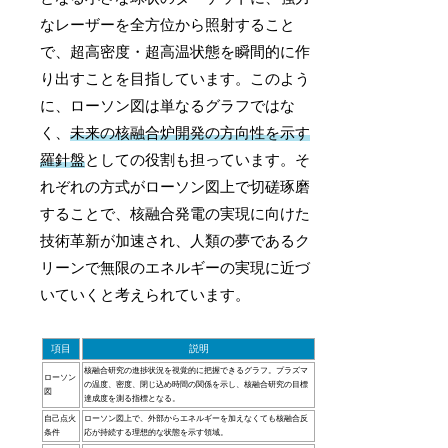
なレーザーを全方位から照射すること
で、超高密度・超高温状態を瞬間的に作
り出すことを目指しています。このよう
に、ローソン図は単なるグラフではな
く、
未来の核融合炉開発の方向性を示す
羅針盤
としての役割も担っています。そ
れぞれの方式がローソン図上で切磋琢磨
することで、核融合発電の実現に向けた
技術革新が加速され、人類の夢であるク
リーンで無限のエネルギーの実現に近づ
いていくと考えられています。
項目
説明
核融合研究の進捗状況を視覚的に把握できるグラフ。プラズマ
ローソン
の温度、密度、閉じ込め時間の関係を示し、核融合研究の目標
図
達成度を測る指標となる。
自己点火
ローソン図上で、外部からエネルギーを加えなくても核融合反
条件
応が持続する理想的な状態を示す領域。