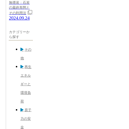
無煙炭：石炭
の最終形態と
その利用法
2024.09.24
カテゴリーか
ら探す
その
他
再生
エネル
ギーと
環境負
荷
原子
力の安
全