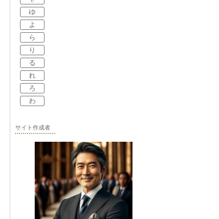
ゆ
よ
ら
り
る
れ
ろ
わ
サイト作成者