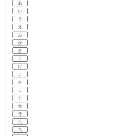
あ
い
う
え
お
か
き
く
け
こ
さ
し
す
せ
そ
た
ち