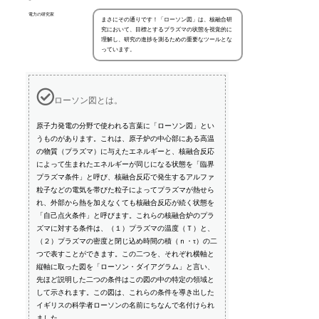
電力の研究家
まさにその通りです！「ローソン図」は、核融合研
究において、目標とするプラズマの状態を視覚的に
理解し、研究の進捗を測るための重要なツールとな
っています。
ローソン図とは。
原子力発電の分野で使われる言葉に「ローソン図」とい
うものがあります。これは、原子炉の中心部にある高温
の物質（プラズマ）に与えたエネルギーと、核融合反応
によって生まれたエネルギーが同じになる状態を「臨界
プラズマ条件」と呼び、核融合反応で発生するアルファ
粒子などの電気を帯びた粒子によってプラズマが熱せら
れ、外部から熱を加えなくても核融合反応が続く状態を
「自己点火条件」と呼びます。これらの核融合炉のプラ
ズマに対する条件は、（１）プラズマの温度（Ｔ）と、
（２）プラズマの密度と閉じ込め時間の積（ｎ・τ）の二
つで表すことができます。この二つを、それぞれ横軸と
縦軸に取った図を「ローソン・ダイアグラム」と言い、
先ほど説明した二つの条件はこの図の中の特定の領域と
して示されます。この図は、これらの条件を導き出した
イギリスの科学者ローソンの名前にちなんで名付けられ
ました。