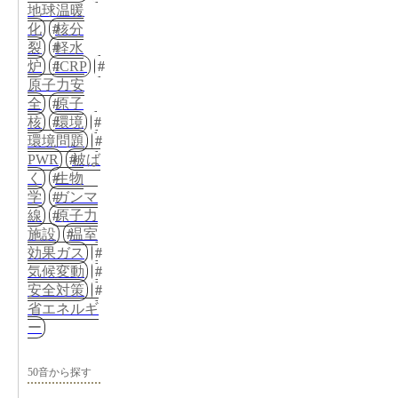
地球温暖
化
核分
裂
軽水
炉
ICRP
原子力安
全
原子
核
環境
環境問題
PWR
被ば
く
生物
学
ガンマ
線
原子力
施設
温室
効果ガス
気候変動
安全対策
省エネルギ
ー
50音から探す