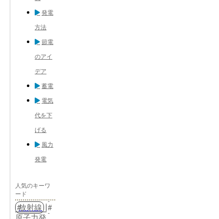
発電
方法
節電
のアイ
デア
蓄電
電気
代を下
げる
風力
発電
人気のキーワ
ード
放射線
原子力発