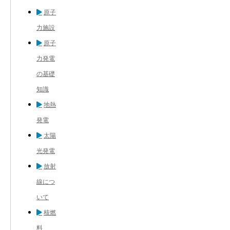
原子
力施設
原子
力発電
の基礎
知識
地熱
発電
太陽
光発電
放射
線につ
いて
核燃
料