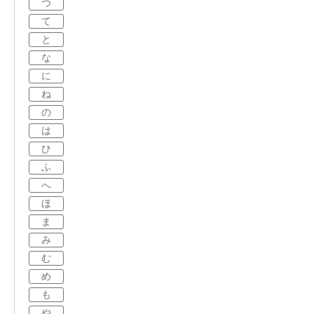
つ
て
と
な
に
ね
の
は
ひ
ふ
へ
ほ
ま
み
む
め
も
や