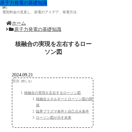
原子力発電の基礎知識
原子力発電の基礎知識
原子力発電の基礎知識
原子力発電の基礎知識
原子力発電の基礎知識
原子力発電の基礎知識
原子力発電の基礎知識
原子力発電の基礎知識
原子力発電の基礎知識
電気料金の見直し、節電のアイデア、発電方法
ホーム
原子力発電の基礎知識
核融合の実現を左右するロー
ソン図
2024.09.21
目次
核融合の実現を左右するローソン図
核融合エネルギーとローソン図の関
係
臨界プラズマ条件と自己点火条件
ローソン図が示す未来