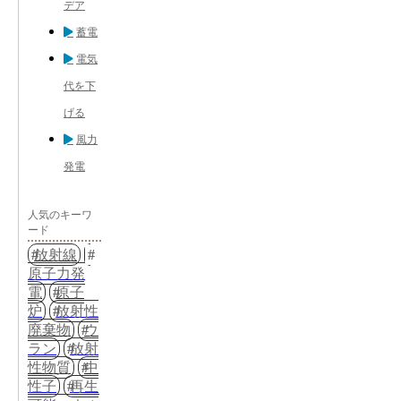
デア
蓄電
電気
代を下
げる
風力
発電
人気のキーワ
ード
放射線
原子力発
電
原子
炉
放射性
廃棄物
ウ
ラン
放射
性物質
中
性子
再生