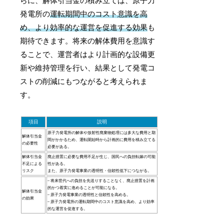
らに、解体引当金の積み立ては、原子力
発電所の
運転期間中のコスト意識を高
め、より効率的な運営を促進する効果
も
期待できます。将来の解体費用を意識す
ることで、運営者はより計画的な設備更
新や維持管理を行い、結果として発電コ
ストの削減にもつながると考えられま
す。
項目
説明
原子力発電所の解体や放射性廃棄物処理には多大な費用と期
解体引当金
間がかかるため、運転開始時から計画的に費用を積み立てる
の必要性
必要がある。
解体引当金
廃止措置に必要な費用不足が生じ、国民への負担転嫁の可能
不足による
性がある。
リスク
また、原子力発電事業の透明性・信頼性低下につながる。
– 将来世代への負担を先送りすることなく、廃止措置を計画
的かつ着実に進めることが可能になる。
解体引当金
– 原子力発電事業の透明性と信頼性を高める。
の効果
– 原子力発電所の運転期間中のコスト意識を高め、より効率
的な運営を促進する。