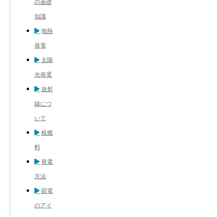
の基礎
知識
地熱
発電
太陽
光発電
放射
線につ
いて
核燃
料
発電
方法
節電
のアイ