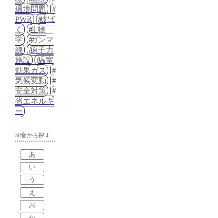
環境問題
PWR
被ば
く
生物
学
ガンマ
線
原子力
施設
温室
効果ガス
気候変動
安全対策
省エネルギ
ー
50音から探す
あ
い
う
え
お
か