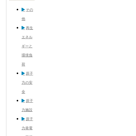
その
他
再生
エネル
ギーと
環境負
荷
原子
力の安
全
原子
力施設
原子
力発電