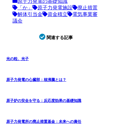
原子力発電の基礎知識
「か」
原子力発電施設
廃止措置
解体引当金
資金積立
電気事業審
議会
関連する記事
光の粒、光子
原子力発電の心臓部：核沸騰とは？
原子炉の安全を守る：反応度効果の基礎知識
原子力発電所の廃止措置基金：未来への責任