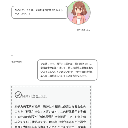
なるほど。つまり、発電所を壊す費用を貯金し
てるってこと？
電力を見直したい
電力の研究家
その通りです。原子力発電所は、長い間使ったら、
最後は安全に取り壊して、周りの環境に影響が出な
いようにしないといけないので、そのための費用を
あらかじめ用意しておくことが大切なんです。
解体引当金とは。
原子力発電所を将来、廃炉にする際に必要となるお金の
ことを「解体引当金」と言います。この解体費用を準備
するための制度が「解体費用引当金制度」で、お金を積
み立てていく仕組みです。1985年に総合エネルギー調査
会原子力部会が報告書をまとめたことを受けて、電気事