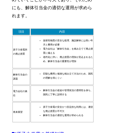
にも、解体引当金の適切な運用が求めら
れます。
項目
内容
放射性物質の安全な処理、施設解体には長い年
月と費用が必要
電力会社は「解体引当金」を積み立てて廃止措
原子力発電所
置に備える
の廃止措置
老朽化に伴い、廃止措置の増加が見込まれるた
め、解体引当金の重要性が増加
巨額な費用と複雑な積み立て方法のため、国民
解体引当金の
の理解を得にくい
課題
解体引当金の使途や管理状況の透明性を保ち、
電力会社の責
国民に丁寧に説明する
任
原子力発電の安全かつ安定的な利用には、適切
な廃止措置が不可欠
将来展望
解体引当金の適切な運用が求められる