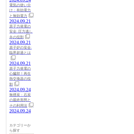
電気の使い分
け：有効電力
と無効電力
2024.09.21
原子力発電の
安全: 圧力逃し
弁の役割
2024.09.21
原子炉の安全:
臨界超過とは
2024.09.21
原子力発電の
心臓部！再生
熱交換器の役
割
2024.09.24
無煙炭：石炭
の最終形態と
その利用法
2024.09.24
カテゴリーか
ら探す