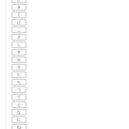
き
く
け
こ
さ
し
す
せ
そ
た
ち
つ
て
と
な
に
ね