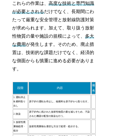
これらの作業は、
高度な技術と専門知識
が必要とされる
だけでなく、長期間にわ
たって厳重な安全管理と放射線防護対策
が求められます。加えて、取り扱う放射
性物質の量や施設の規模によって、
多大
な費用
が発生します。そのため、廃止措
置は、技術的な課題だけでなく、経済的
な側面からも慎重に進める必要がありま
す。
備
段階
内容
考
1. 運転停止
& 燃料取り
原子炉の運転を停止し、核燃料を原子炉から取り出す。
出し
原子炉内に残された放射性物質の量を減らすため、汚染
2. 除染
された機器や配管の除染を行う。
3. 放射性廃
棄物処理・
放射性廃棄物を適切な方法で処理・処分する。
処分