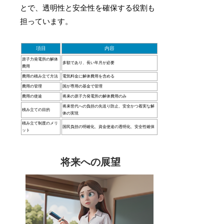
とで、透明性と安全性を確保する役割も
担っています。
項目
内容
原子力発電所の解体
多額であり、長い年月が必要
費用
費用の積み立て方法
電気料金に解体費用を含める
費用の管理
国が専用の基金で管理
費用の使途
将来の原子力発電所の解体費用のみ
将来世代への負担の先送り防止、安全かつ着実な解
積み立ての目的
体の実現
積み立て制度のメリ
国民負担の明確化、資金使途の透明化、安全性確保
ット
将来への展望