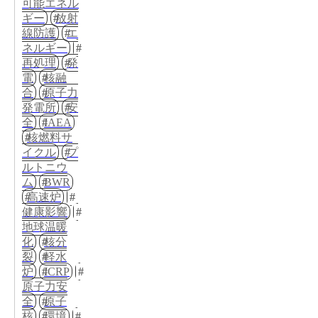
可能エネル
ギー
放射
線防護
エ
ネルギー
再処理
発
電
核融
合
原子力
発電所
安
全
IAEA
核燃料サ
イクル
プ
ルトニウ
ム
BWR
高速炉
健康影響
地球温暖
化
核分
裂
軽水
炉
ICRP
原子力安
全
原子
核
環境