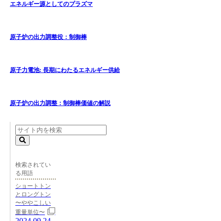
エネルギー源としてのプラズマ
原子炉の出力調整役：制御棒
原子力電池: 長期にわたるエネルギー供給
原子炉の出力調整：制御棒価値の解説
検索されてい
る用語
ショートトン
とロングトン
〜ややこしい
重量単位〜
2024.09.24