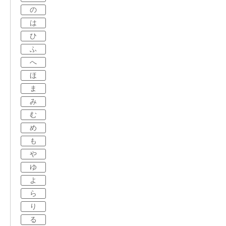
の
は
ひ
ふ
へ
ほ
ま
み
む
め
も
や
ゆ
よ
ら
り
る