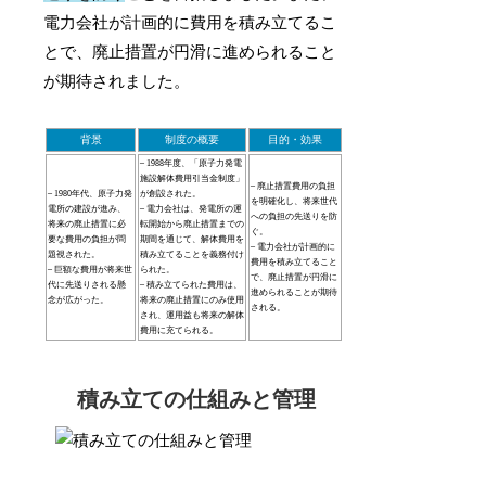
電力会社が計画的に費用を積み立てるこ
とで、廃止措置が円滑に進められること
が期待されました。
背景
制度の概要
目的・効果
– 1988年度、「原子力発電
施設解体費用引当金制度」
– 廃止措置費用の負担
– 1980年代、原子力発
が創設された。
を明確化し、将来世代
電所の建設が進み、
– 電力会社は、発電所の運
への負担の先送りを防
将来の廃止措置に必
転開始から廃止措置までの
ぐ。
要な費用の負担が問
期間を通じて、解体費用を
– 電力会社が計画的に
題視された。
積み立てることを義務付け
費用を積み立てること
– 巨額な費用が将来世
られた。
で、廃止措置が円滑に
代に先送りされる懸
– 積み立てられた費用は、
進められることが期待
念が広がった。
将来の廃止措置にのみ使用
される。
され、運用益も将来の解体
費用に充てられる。
積み立ての仕組みと管理