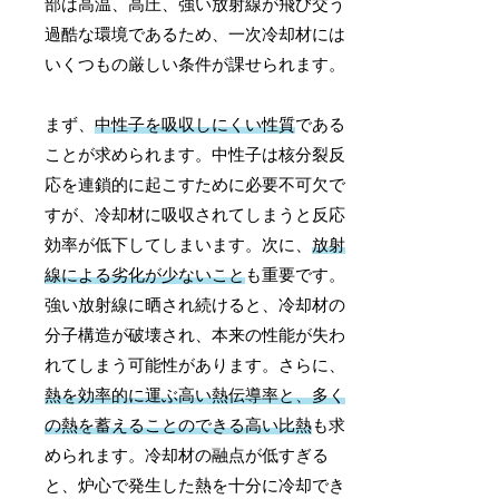
部は高温、高圧、強い放射線が飛び交う
過酷な環境であるため、一次冷却材には
いくつもの厳しい条件が課せられます。
まず、
中性子を吸収しにくい性質
である
ことが求められます。中性子は核分裂反
応を連鎖的に起こすために必要不可欠で
すが、冷却材に吸収されてしまうと反応
効率が低下してしまいます。次に、
放射
線による劣化が少ないこと
も重要です。
強い放射線に晒され続けると、冷却材の
分子構造が破壊され、本来の性能が失わ
れてしまう可能性があります。さらに、
熱を効率的に運ぶ高い熱伝導率と、多く
の熱を蓄えることのできる高い比熱
も求
められます。冷却材の融点が低すぎる
と、炉心で発生した熱を十分に冷却でき