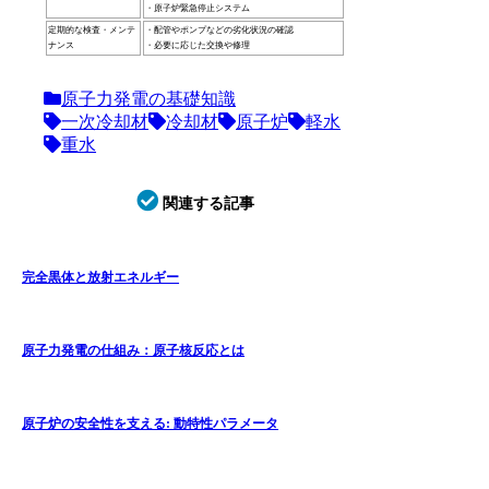
・原子炉緊急停止システム
定期的な検査・メンテ
・配管やポンプなどの劣化状況の確認
ナンス
・必要に応じた交換や修理
原子力発電の基礎知識
一次冷却材
冷却材
原子炉
軽水
重水
関連する記事
完全黒体と放射エネルギー
原子力発電の仕組み：原子核反応とは
原子炉の安全性を支える: 動特性パラメータ