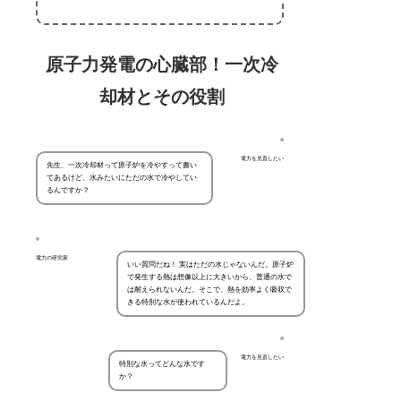
原子力発電の心臓部！一次冷
却材とその役割
電力を見直したい
先生、一次冷却材って原子炉を冷やすって書い
てあるけど、水みたいにただの水で冷やしてい
るんですか？
電力の研究家
いい質問だね！ 実はただの水じゃないんだ。原子炉
で発生する熱は想像以上に大きいから、普通の水で
は耐えられないんだ。そこで、熱を効率よく吸収で
きる特別な水が使われているんだよ。
電力を見直したい
特別な水ってどんな水です
か？