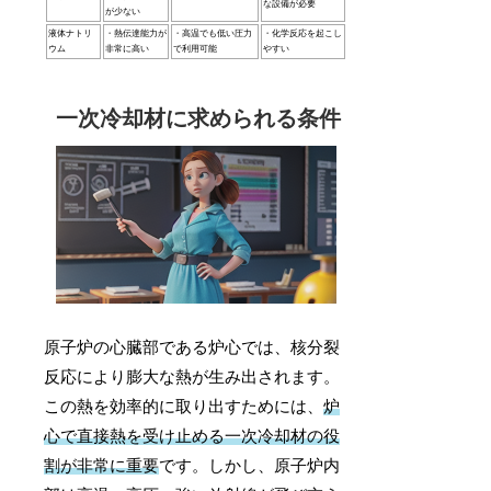
な設備が必要
が少ない
液体ナトリ
・熱伝達能力が
・高温でも低い圧力
・化学反応を起こし
ウム
非常に高い
で利用可能
やすい
一次冷却材に求められる条件
原子炉の心臓部である炉心では、核分裂
反応により膨大な熱が生み出されます。
この熱を効率的に取り出すためには、
炉
心で直接熱を受け止める一次冷却材の役
割が非常に重要
です。しかし、原子炉内