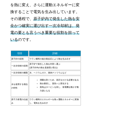
を熱に変え、さらに運動エネルギーに変
換することで電気を生み出しています。
その過程で、
原子炉内で発生した熱を安
全かつ確実に運び出す一次冷却材は、発
電の要とも言うべき重要な役割を担って
いる
のです。
項目
詳細
原子炉の役割
ウラン燃料の核分裂反応により熱を生み出す
原子炉で発生した熱を外部へ運ぶ
一次冷却材の役割
(原子炉内の熱を直接受け取る)
一次冷却材の種類
水、ヘリウムガス、液体ナトリウムなど
沸騰を防ぐため、高圧をかける必要がある
熱を吸収し、蒸気へと変化する
水を使用する場合
蒸気はタービンを回し、発電機を動かす動
の特性
力源となる
原子力発電の仕組
ウラン燃料のエネルギーを熱→運動エネルギーに変換
み
し、電気を生み出す