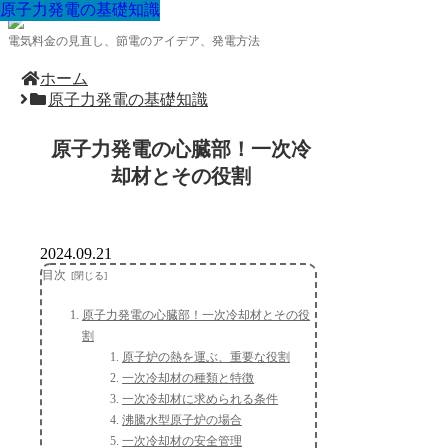
原子力発電の基礎知識
原子力発電の基礎知識
原子力発電の基礎知識
原子力発電の基礎知識
原子力発電の基礎知識
原子力発電の基礎知識
原子力発電の基礎知識
原子力発電の基礎知識
原子力発電の基礎知識
電気料金の見直し、節電のアイデア、発電方法
ホーム
原子力発電の基礎知識
原子力発電の心臓部！一次冷
却材とその役割
2024.09.21
目次
原子力発電の心臓部！一次冷却材とその役
割
原子炉の熱を運ぶ、重要な役割
一次冷却材の種類と特徴
一次冷却材に求められる条件
沸騰水型原子炉の場合
一次冷却材の安全管理