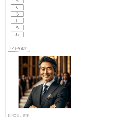
ら
り
る
れ
ろ
わ
サイト作成者
KING電力管理