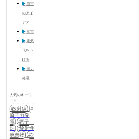
節電
のアイ
デア
蓄電
電気
代を下
げる
風力
発電
人気のキーワ
ード
放射線
原子力発
電
原子
炉
放射性
廃棄物
ウ