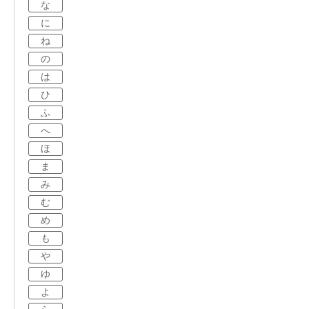
な
に
ね
の
は
ひ
ふ
へ
ほ
ま
み
む
め
も
や
ゆ
よ