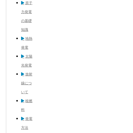
原子
力発電
の基礎
知識
地熱
発電
太陽
光発電
放射
線につ
いて
核燃
料
発電
方法