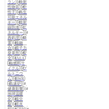
ラン
放射
性物質
中
性子
再生
可能エネル
ギー
放射
線防護
エ
ネルギー
再処理
発
電
核融
合
原子力
発電所
安
全
IAEA
核燃料サ
イクル
プ
ルトニウ
ム
BWR
高速炉
健康影響
地球温暖
化
核分
裂
軽水