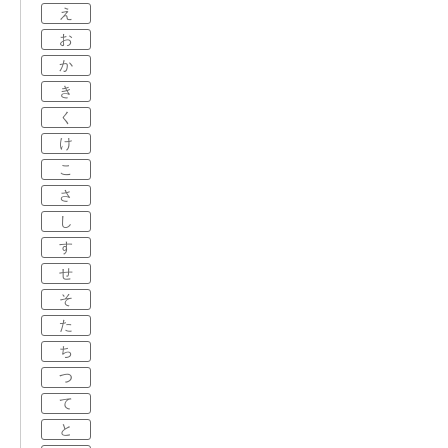
え
お
か
き
く
け
こ
さ
し
す
せ
そ
た
ち
つ
て
と