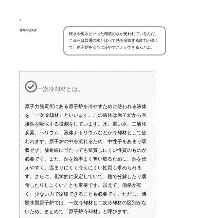
電力の研究家
軽水や重水といった種類の水が使われているんだ。
これらは普通の水と比べて熱を吸収する能力が高く
て、原子炉を安全に冷やすことができるんだよ。
一次冷却材とは。
原子力発電所にある原子炉を冷やすために使われる液体
を「一次冷却材」といいます。この液体は原子炉から直
接熱を吸収する役割をしています。水、重い水、二酸化
炭素、ヘリウム、液体ナトリウムなどが冷却材として使
われます。原子炉の中を流れるため、中性子をあまり吸
収せず、放射線に当たっても変質しにくい性質のものが
必要です。また、熱を効率よく奪い取るために、熱を伝
えやすく、温まりにくく冷えにくい性質も求められま
す。さらに、化学的に安定していて、熱で分解したり腐
食したりしにくいことも重要です。加えて、価格が安
く、少ない力で循環できることも必要です。ただし、沸
騰水型原子炉では、一次冷却材と二次冷却材の区別がな
いため、まとめて「原子炉冷却材」と呼びます。