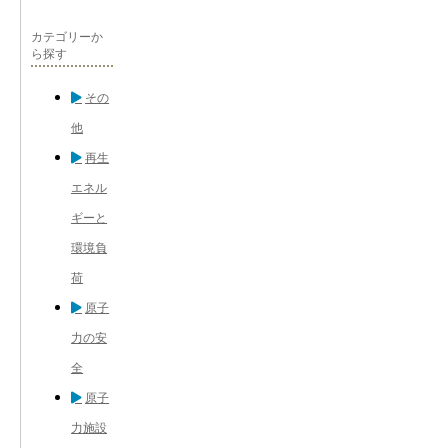
カテゴリーか
ら探す
その
他
再生
エネル
ギーと
環境負
荷
原子
力の安
全
原子
力施設