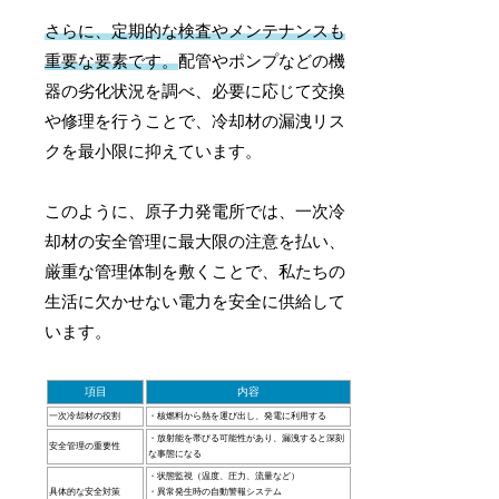
さらに、定期的な検査やメンテナンスも
重要な要素です。
配管やポンプなどの機
器の劣化状況を調べ、必要に応じて交換
や修理を行うことで、冷却材の漏洩リス
クを最小限に抑えています。
このように、原子力発電所では、一次冷
却材の安全管理に最大限の注意を払い、
厳重な管理体制を敷くことで、私たちの
生活に欠かせない電力を安全に供給して
います。
項目
内容
一次冷却材の役割
・核燃料から熱を運び出し、発電に利用する
・放射能を帯びる可能性があり、漏洩すると深刻
安全管理の重要性
な事態になる
・状態監視（温度、圧力、流量など）
具体的な安全対策
・異常発生時の自動警報システム