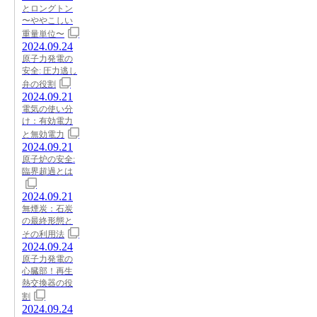
とロングトン
〜ややこしい
重量単位〜
2024.09.24
原子力発電の
安全: 圧力逃し
弁の役割
2024.09.21
電気の使い分
け：有効電力
と無効電力
2024.09.21
原子炉の安全:
臨界超過とは
2024.09.21
無煙炭：石炭
の最終形態と
その利用法
2024.09.24
原子力発電の
心臓部！再生
熱交換器の役
割
2024.09.24