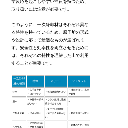
学反応を起こしやすい性質を持つため、
取り扱いには注意が必要です。
このように、一次冷却材はそれぞれ異な
る特性を持っているため、原子炉の形式
や設計に応じて最適なものが選ばれま
す。安全性と効率性を両立させるために
は、それぞれの特性を理解した上で利用
することが重要です。
一次冷却
特徴
メリット
デメリット
材の種類
・入手が容易
・沸点が低く、高圧
軽水
・熱伝達能力が高い
・扱いやすい
が必要
・中性子の吸収
・ウラン燃料の濃縮
重水
–
が少ない
度を抑えられる
・常圧で利用可能
二酸化炭素
・沸点が高い
・加圧する必要がな
・熱伝達能力が低い
い
・化学的に安定
・気体のため、大き
ヘリウム
・中性子の吸収
–