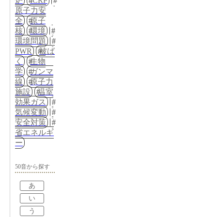
炉
ICRP
原子力安
全
原子
核
環境
環境問題
PWR
被ば
く
生物
学
ガンマ
線
原子力
施設
温室
効果ガス
気候変動
安全対策
省エネルギ
ー
50音から探す
あ
い
う