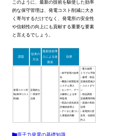
このように、最新の技術を駆使した効率
的な保守管理は、発電コスト削減に大き
く寄与するだけでなく、発電所の安全性
や信頼性の向上にも貢献する重要な要素
と言えるでしょう。
最新技術導
従来の
課題
入による改
効果
方法
善策
– 重大故障・
– 保守管理の効率
トラブル予防
化
– 修理・部品
– 機器の状態監視
交換頻度減少
システム導入
– コストダウ
発電コスト抑
定期的な
– センサー、デー
ン
制(BOPコスト
一斉保守
タ解析による常
– 部品調達・
削減)
点検
時監視
交換費用抑制
– 部品の劣化状況
– 資源の有効
評価技術導入
活用
– データに基づい
– 発電所の安
た客観的判断
全性・信頼性
向上
原子力発電の基礎知識