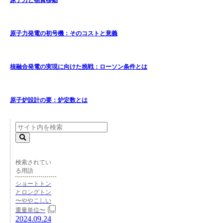
原子力と物質移動
原子力発電の初号機：そのコストと意義
核融合発電の実現に向けた挑戦：ローソン条件とは
原子炉設計の要：炉定数とは
検索されてい
る用語
ショートトン
とロングトン
〜ややこしい
重量単位〜
2024.09.24