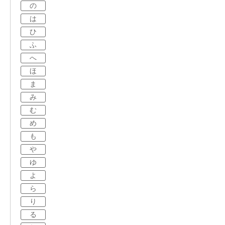
の
は
ひ
ふ
へ
ほ
ま
み
む
め
も
や
ゆ
よ
ら
り
る