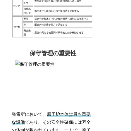
復水器で冷却された水を給水系統へ送り出す
ンプ
ポンプ
循環水
海や川から取水した水で復水器を冷却する
ポンプ
配管
蒸気や冷却水をそれぞれの機器へ適切に送り届ける
弁
配管内の流量や圧力を調整する
その他
熱交換
温度の異なる物質間で効率的に熱を移動させる
器
保守管理の重要性
発電所において、
原子炉本体は最も重要
な設備
であり、その安全性確保には万全
の体制が敷かれています。一方で、原子