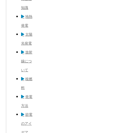
知識
地熱
発電
太陽
光発電
放射
線につ
いて
核燃
料
発電
方法
節電
のアイ
デア