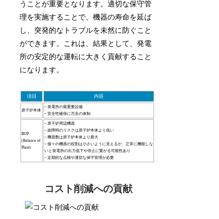
うことが重要となります。適切な保守管
理を実施することで、機器の寿命を延ば
し、突発的なトラブルを未然に防ぐこと
ができます。これは、結果として、発電
所の安定的な運転に大きく貢献すること
になります。
項目
内容
– 発電所の最重要設備
原子炉本体
– 安全性確保に万全の体制
– 原子炉周辺機器
– 故障時のリスクは原子炉本体より低い
BOP
– 機器数は原子炉本体より膨大
(Balance of
– 個々の機器の役割は小さいように見えるが、正常に機能しな
Plant)
いと発電所の出力低下や停止に繋がる可能性あり
– 定期的な点検や適切な保守管理が必要
コスト削減への貢献