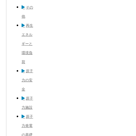
その
他
再生
エネル
ギーと
環境負
荷
原子
力の安
全
原子
力施設
原子
力発電
の基礎