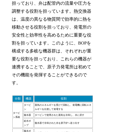
担っており、弁は配管内の流量や圧力を
調整する役割を担っています。熱交換器
は、温度の異なる物質間で効率的に熱を
移動させる役割を担っており、発電所の
安全性と効率性を高めるために重要な役
割を担っています。このように、BOPを
構成する多岐な機器群は、それぞれが重
要な役割を担っており、これらの機器が
連携することで、原子力発電所は初めて
その機能を発揮することができるので
す。
分類
機器
役割
タービ
蒸気のエネルギーを受けて回転し、発電機に回転エネ
ン
ルギーを伝達して発電する
タービ
復水器
タービンで使用された蒸気を冷却し、水に戻す
ン系統
給水ポ
復水器で冷却された水を原子炉へ送り出す
ンプ
復水ポ