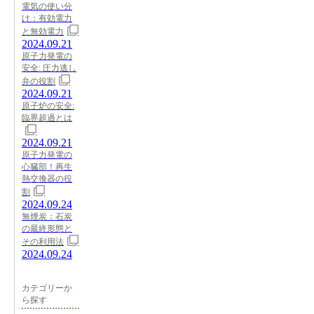
電気の使い分
け：有効電力
と無効電力
2024.09.21
原子力発電の
安全: 圧力逃し
弁の役割
2024.09.21
原子炉の安全:
臨界超過とは
2024.09.21
原子力発電の
心臓部！再生
熱交換器の役
割
2024.09.24
無煙炭：石炭
の最終形態と
その利用法
2024.09.24
カテゴリーか
ら探す