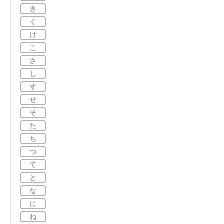
き
く
け
こ
さ
し
す
せ
そ
た
ち
つ
て
と
な
に
ね