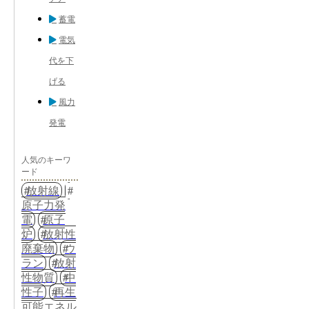
蓄電
電気
代を下
げる
風力
発電
人気のキーワ
ード
放射線
原子力発
電
原子
炉
放射性
廃棄物
ウ
ラン
放射
性物質
中
性子
再生
可能エネル