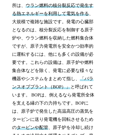
所は、
ウラン燃料の核分裂反応で発生す
る熱エネルギーを利用して電気を作る
、
大規模で複雑な施設です。発電の心臓部
となるのは、核分裂反応を制御する原子
炉や、ウラン燃料を収納した燃料集合体
ですが、原子力発電所を安全かつ効率的
に運転するには、他にも多くの設備が必
要です。これらの設備は、原子炉や燃料
集合体などを除く、発電に必要な様々な
機器やシステムをまとめて指し、
「バラ
ンスオブプラント（BOP）」
と呼ばれて
います。 BOPは、例えるなら発電所全体
を支える縁の下の力持ちです。BOPに
は、原子炉で発生した高温高圧の蒸気を
タービンに送り発電機を回転させるため
の
タービンや配管
、原子炉を冷却し続け