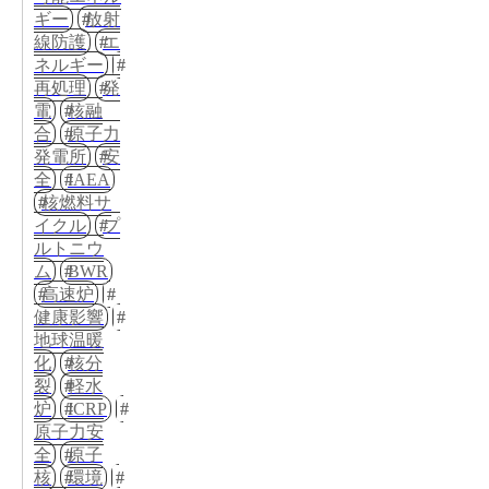
ギー
放射
線防護
エ
ネルギー
再処理
発
電
核融
合
原子力
発電所
安
全
IAEA
核燃料サ
イクル
プ
ルトニウ
ム
BWR
高速炉
健康影響
地球温暖
化
核分
裂
軽水
炉
ICRP
原子力安
全
原子
核
環境