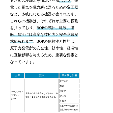
るための冷却水を循環させる
ポンプ
、発
電した電気を電力網に送るための
変圧器
など、多岐にわたる機器が含まれます。
これらの機器は、それぞれが重要な役割
を担っており、
BOPの設計、建設、運
転、保守には高度な技術力と安全意識が
求められます
。BOPの信頼性と性能は、
原子力発電所の安全性、効率性、経済性
に直接影響を与えるため、重要な要素と
なっています。
分類
説明
具体的な設備
タービン
配管
ポンプ
バランスオブ
原子炉や燃料集合体などを除く、発
プラント
変圧器
電に必要な様々な機器やシステム
(BOP)
その他
※高度な技術力と安
全意識が求められる