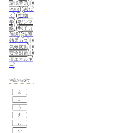
環境問題
PWR
被ば
く
生物
学
ガンマ
線
原子力
施設
温室
効果ガス
気候変動
安全対策
省エネルギ
ー
50音から探す
あ
い
う
え
お
か