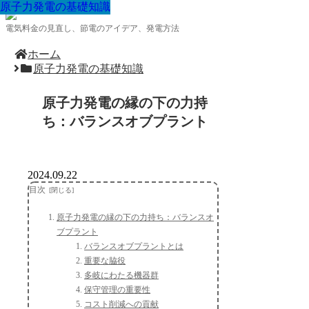
原子力発電の基礎知識
原子力発電の基礎知識
原子力発電の基礎知識
原子力発電の基礎知識
原子力発電の基礎知識
原子力発電の基礎知識
原子力発電の基礎知識
原子力発電の基礎知識
原子力発電の基礎知識
電気料金の見直し、節電のアイデア、発電方法
ホーム
原子力発電の基礎知識
原子力発電の縁の下の力持
ち：バランスオブプラント
2024.09.22
目次
原子力発電の縁の下の力持ち：バランスオ
ブプラント
バランスオブプラントとは
重要な脇役
多岐にわたる機器群
保守管理の重要性
コスト削減への貢献