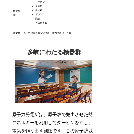
タービン
発電機
復水器
構成要
ポンプ
素
配管
その他多数
重要性
原子力発電所の安定供給、電力供給に不可欠
多岐にわたる機器群
原子力発電所は、原子炉で発生させた熱
エネルギーを利用してタービンを回し、
電気を作り出す施設です。この原子炉以