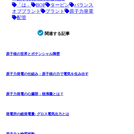
「は」
BOP
タービン
バランス
オブプラント
プラント
原子力発電
配管
関連する記事
原子核の世界とポテンシャル障壁
原子力発電の仕組み：原子核の力で電気を生み出す
原子力発電の心臓部：核沸騰とは？
発電所の総発電量: グロス電気出力とは