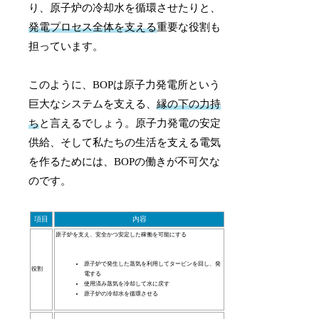
り、原子炉の冷却水を循環させたりと、
発電プロセス全体を支える
重要な役割も
担っています。
このように、BOPは原子力発電所という
巨大なシステムを支える、
縁の下の力持
ち
と言えるでしょう。原子力発電の安定
供給、そして私たちの生活を支える電気
を作るためには、BOPの働きが不可欠な
のです。
項目
内容
原子炉を支え、安全かつ安定した稼働を可能にする
原子炉で発生した蒸気を利用してタービンを回し、発
役割
電する
使用済み蒸気を冷却して水に戻す
原子炉の冷却水を循環させる