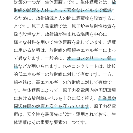
対策の一つが「生体遮蔽」です。生体遮蔽とは、
放
射線の影響を人体にとって安全なレベルまで低減
す
るために、放射線源と人の間に遮蔽物を設置するこ
とです。原子力発電所では、原子炉や放射性物質を
扱う設備など、放射線が生まれる場所を中心に、
様々な材料を用いて生体遮蔽を施しています。遮蔽
に用いる材料は、放射線の種類やエネルギーによっ
て異なります。一般的に、
水、コンクリート、鉛、
鉄
などが用いられます。水やコンクリートは、比較
的低エネルギーの放射線に対して有効です。一方、
鉛や鉄は、高エネルギーの放射線に対して有効で
す。生体遮蔽によって、原子力発電所内や周辺環境
における放射線レベルを十分に低く抑え、
作業員や
周辺住民の健康と安全を守っています
。原子力発電
所は、安全性を最優先に設計・運用されており、生
体遮蔽はその重要な要素の一つです。