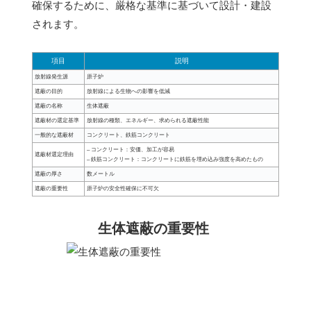
確保するために、厳格な基準に基づいて設計・建設
されます。
項目
説明
放射線発生源
原子炉
遮蔽の目的
放射線による生物への影響を低減
遮蔽の名称
生体遮蔽
遮蔽材の選定基準
放射線の種類、エネルギー、求められる遮蔽性能
一般的な遮蔽材
コンクリート、鉄筋コンクリート
– コンクリート：安価、加工が容易
遮蔽材選定理由
– 鉄筋コンクリート：コンクリートに鉄筋を埋め込み強度を高めたもの
遮蔽の厚さ
数メートル
遮蔽の重要性
原子炉の安全性確保に不可欠
生体遮蔽の重要性