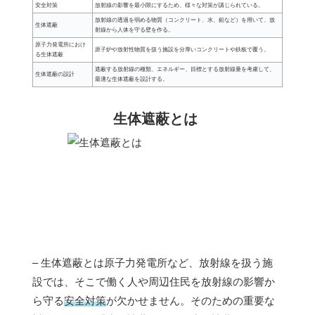
安全対策
放射線の影響を最小限にするため、様々な対策が講じられている。
放射線の透過を弱める物質（コンクリート、水、鉛など）を用いて、放
生体遮蔽
射線から人体を守る壁を作る。
原子力発電所におけ
原子炉や放射性物質を扱う施設を分厚いコンクリートや鉄板で覆う。
る生体遮蔽
遮蔽する放射線の種類、エネルギー、目標とする放射線量を考慮して、
生体遮蔽の設計
最適な生体遮蔽を設計する。
生体遮蔽とは
– 生体遮蔽とは原子力発電所など、放射線を扱う施
設では、そこで働く人や周辺住民を放射線の影響か
ら守る
安全対策
が欠かせません。そのための重要な