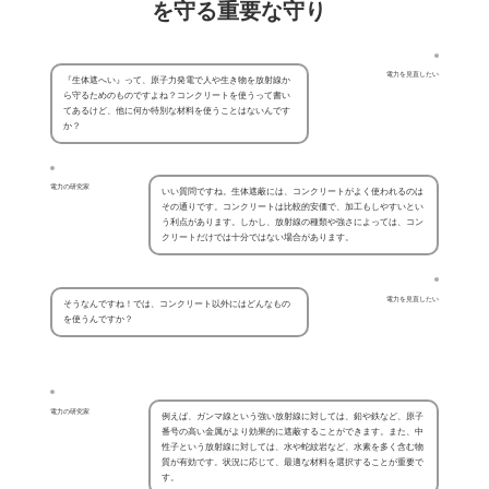
を守る重要な守り
電力を見直したい
『生体遮へい』って、原子力発電で人や生き物を放射線か
ら守るためのものですよね？コンクリートを使うって書い
てあるけど、他に何か特別な材料を使うことはないんです
か？
電力の研究家
いい質問ですね。生体遮蔽には、コンクリートがよく使われるのは
その通りです。コンクリートは比較的安価で、加工もしやすいとい
う利点があります。しかし、放射線の種類や強さによっては、コン
クリートだけでは十分ではない場合があります。
電力を見直したい
そうなんですね！では、コンクリート以外にはどんなもの
を使うんですか？
電力の研究家
例えば、ガンマ線という強い放射線に対しては、鉛や鉄など、原子
番号の高い金属がより効果的に遮蔽することができます。また、中
性子という放射線に対しては、水や蛇紋岩など、水素を多く含む物
質が有効です。状況に応じて、最適な材料を選択することが重要で
す。