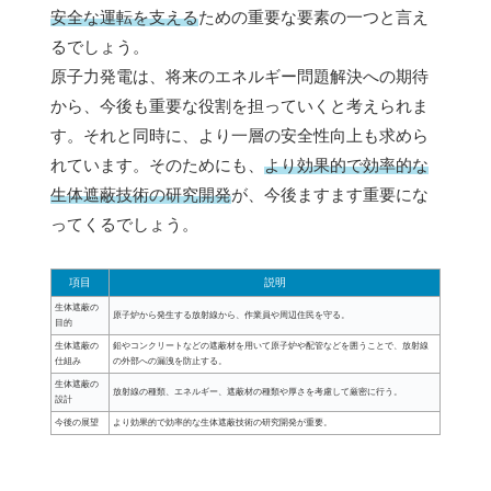
安全な運転を支える
ための重要な要素の一つと言え
るでしょう。
原子力発電は、将来のエネルギー問題解決への期待
から、今後も重要な役割を担っていくと考えられま
す。それと同時に、より一層の安全性向上も求めら
れています。そのためにも、
より効果的で効率的な
生体遮蔽技術の研究開発
が、今後ますます重要にな
ってくるでしょう。
項目
説明
生体遮蔽の
原子炉から発生する放射線から、作業員や周辺住民を守る。
目的
生体遮蔽の
鉛やコンクリートなどの遮蔽材を用いて原子炉や配管などを囲うことで、放射線
仕組み
の外部への漏洩を防止する。
生体遮蔽の
放射線の種類、エネルギー、遮蔽材の種類や厚さを考慮して厳密に行う。
設計
今後の展望
より効果的で効率的な生体遮蔽技術の研究開発が重要。