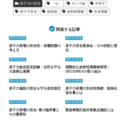
原子力の安全
「せ」
ガンマ線
中性子
原子力安全
放射線
放射線遮蔽
生体遮蔽
関連する記事
原子力の安全
原子力の安全
原子力発電の安全性：深層防護の
原子力安全委員会：その役割と歴
考え方
史
原子力の安全
原子力の安全
原子力総合防災訓練：住民を守る
国際的な放射性廃棄物管理：
大規模な連携
OECD/NEAの取り組み
原子力の安全
原子力の安全
原子力施設の安全を守る保安規定
原子力発電の安全性指標：規格化
放出量とは
原子力の安全
原子力の安全
原子力発電の安全: 最小臨界量と
緊急事態応急対策拠点施設とは
その重要性