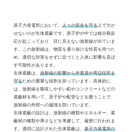
原子力発電所において、
人々の安全を守る
上で欠か
せないのが生体遮蔽です。原子炉の中では核分裂反
応が起こっており、目に見えない放射線が出ていま
す。この放射線は、物質を通り抜ける性質を持つた
め、適切な対策をせずに近づくと人体に影響を及ぼ
す可能性があります。
生体遮蔽は、
放射線の影響から作業員や周辺住民を
守る
ための重要な役割を担っています。具体的に
は、放射線を吸収しやすい鉛やコンクリートなどの
遮蔽材を用いて、原子炉や配管などを囲うことで、
放射線の外部への漏洩を防いでいます。
生体遮蔽の設計は、放射線の種類やエネルギー、遮
蔽材の種類や厚さなどを考慮して、厳密に行われま
す。適切に設計された生体遮蔽は、
原子力発電所の