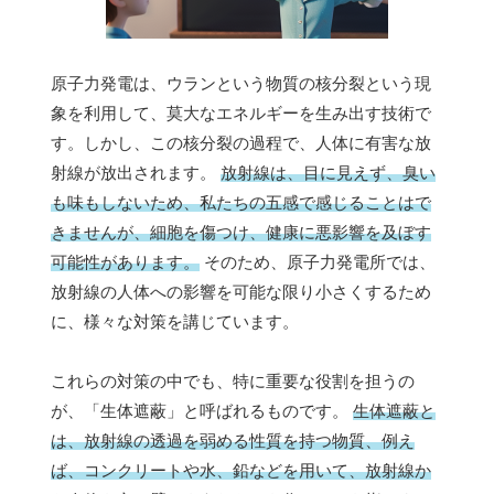
原子力発電は、ウランという物質の核分裂という現
象を利用して、莫大なエネルギーを生み出す技術で
す。しかし、この核分裂の過程で、人体に有害な放
射線が放出されます。
放射線は、目に見えず、臭い
も味もしないため、私たちの五感で感じることはで
きませんが、細胞を傷つけ、健康に悪影響を及ぼす
可能性があります。
そのため、原子力発電所では、
放射線の人体への影響を可能な限り小さくするため
に、様々な対策を講じています。
これらの対策の中でも、特に重要な役割を担うの
が、「生体遮蔽」と呼ばれるものです。
生体遮蔽と
は、放射線の透過を弱める性質を持つ物質、例え
ば、コンクリートや水、鉛などを用いて、放射線か