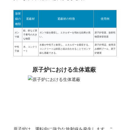
放射
線の
遮蔽材
遮蔽材の特徴
使用例
種類
鉛、鉄など原
ガン
ガンマ線を吸収し、エネルギーを弱める効果が高
原子炉容器、放射性
子番号の大き
マ線
い。
物質保管容器
な物質
水素が中性子と衝突し、エネルギーを吸収する。
原子炉周辺、使用済
中性
水、コンクリ
コンクリートは鉄筋と組み合わせることでガンマ
み燃料プール、原子
子線
ート
線も遮蔽できる。
炉建屋
原子炉における生体遮蔽
原子炉は、運転中に強力な放射線を発生します。こ