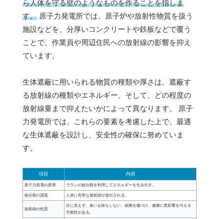
ら人体を守る壁のようなものを作ることを指しま
す。
原子力発電所では、原子炉や放射性物質を扱う
施設などを、分厚いコンクリートや鉄板などで覆う
ことで、作業員や周辺住民への放射線の影響を抑え
ています。
生体遮蔽に用いられる物質の種類や厚さは、遮蔽す
る放射線の種類やエネルギー、そして、どの程度の
放射線量まで抑えたいかによって異なります。 原子
力発電所では、これらの要素を考慮した上で、最適
な生体遮蔽を設計し、安全性の確保に努めていま
す。
項目
内容
原子力発電の原理
ウランの核分裂を利用してエネルギーを生み出す。
核分裂の課題
人体に有害な放射線が放出される。
目に見えず、臭いも味もしない。細胞を傷つけ、健康に悪影響を与える
放射線の性質
可能性がある。