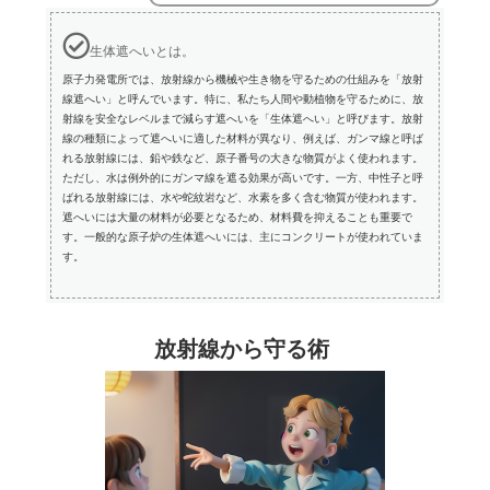
生体遮へいとは。
原子力発電所では、放射線から機械や生き物を守るための仕組みを「放射
線遮へい」と呼んでいます。特に、私たち人間や動植物を守るために、放
射線を安全なレベルまで減らす遮へいを「生体遮へい」と呼びます。放射
線の種類によって遮へいに適した材料が異なり、例えば、ガンマ線と呼ば
れる放射線には、鉛や鉄など、原子番号の大きな物質がよく使われます。
ただし、水は例外的にガンマ線を遮る効果が高いです。一方、中性子と呼
ばれる放射線には、水や蛇紋岩など、水素を多く含む物質が使われます。
遮へいには大量の材料が必要となるため、材料費を抑えることも重要で
す。一般的な原子炉の生体遮へいには、主にコンクリートが使われていま
す。
放射線から守る術