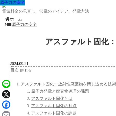
原子力の安全
原子力の安全
原子力の安全
原子力の安全
原子力の安全
原子力の安全
原子力の安全
原子力の安全
原子力の安全
電気料金の見直し、節電のアイデア、発電方法
ホーム
原子力の安全
アスファルト固化：
2024.09.21
目次
アスファルト固化：放射性廃棄物を閉じ込める技術
原子力発電と廃棄物処理の課題
Line
アスファルト固化とは
X
アスファルト固化の利点
Facebook
アスファルト固化の課題