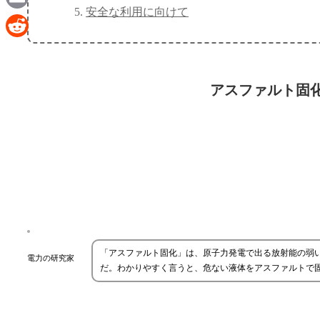
安全な利用に向けて
Email
Reddit
アスファルト固
「アスファルト固化」は、原子力発電で出る放射能の弱
電力の研究家
だ。わかりやすく言うと、危ない液体をアスファルトで