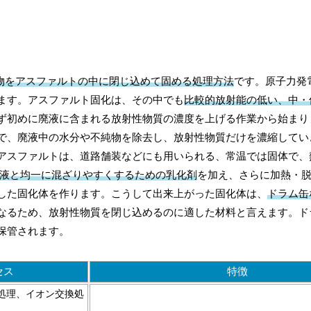
物をアスファルトの中に閉じ込めて固める処理方法
です。原子力発
ます。アスファルト固化は、その中でも
比較的放射能の低い、中・
ず初めに廃液に含まれる放射性物質の濃度を上げる作業から始ま
で、廃液中の水分や不純物を除去し、放射性物質だけを濃縮してい
アスファルトは、道路舗装などにも用いられる、常温では固体で、
液と均一に混ざりやすくするための乳化剤
を加え、さらに加熱・
した固化体を作ります。こうして出来上がった固化体は、
ドラム缶
なるため、放射性物質を閉じ込めるのに適した材料と言えます。ド
保管されます。
セス
特徴
殿処理、イオン交換処