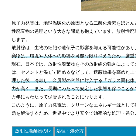
原子力発電は、地球温暖化の原因となる二酸化炭素をほとん
性廃棄物の処理という大きな課題も抱えています。放射性廃
します。
放射線は、生物の細胞や遺伝子に影響を与える可能性があり
棄物は、環境や人体への影響を可能な限り抑えるため、厳重
現在、日本では、放射性廃棄物をその放射線の強さによって
は、セメントと混ぜて固めるなどして、遮蔽効果を高めた上
理した後、冷却し、金属製の容器に封入する「ガラス固化体
力が高く、また、長期にわたって安定した状態を保つことが
万年にもわたって保管されることになります。
このように、原子力発電は、クリーンなエネルギー源として
題を解決するため、世界中でより安全で効率的な処理・処分
放射性廃棄物のレ
処理・処分方