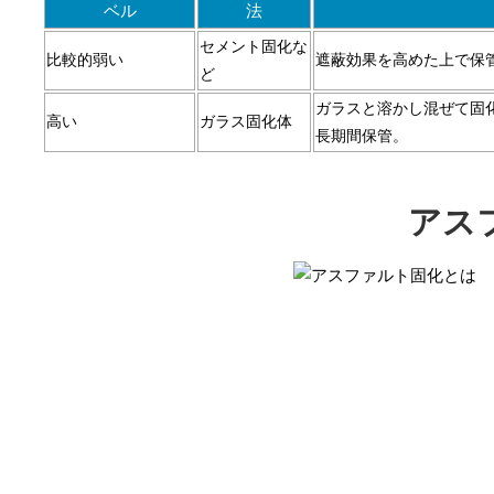
ベル
法
セメント固化な
比較的弱い
遮蔽効果を高めた上で保
ど
ガラスと溶かし混ぜて固
高い
ガラス固化体
長期間保管。
アス