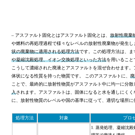
– アスファルト固化とはアスファルト固化とは、
放射性廃棄
や燃料の再処理過程で様々なレベルの放射性廃棄物が発生し
状の廃棄物に適用される処理方法
です。この処理方法は、ま
や凝縮沈殿処理、イオン交換処理といった方法
を用いること
こうして濃縮された廃液とアスファルトを混ぜ合わせます。
体状になる性質を持った物質です。 このアスファルトに、
廃
ことで、最終的に放射性物質がアスファルト中に均一に分散
入
されます。アスファルトは、固体になると水を通しにくく
に、放射性物質のレベルや国の基準に従って、適切な場所に
処理方法
対象
プロ
1. 蒸発処理、凝縮沈