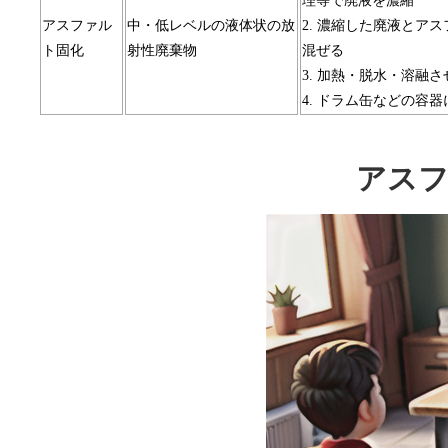
理等で廃液を濃縮
アスファル
中・低レベルの液体状の放
2. 濃縮した廃液とア
ト固化
射性廃棄物
混ぜる
3. 加熱・脱水・溶融
4. ドラム缶などの容
アスフ