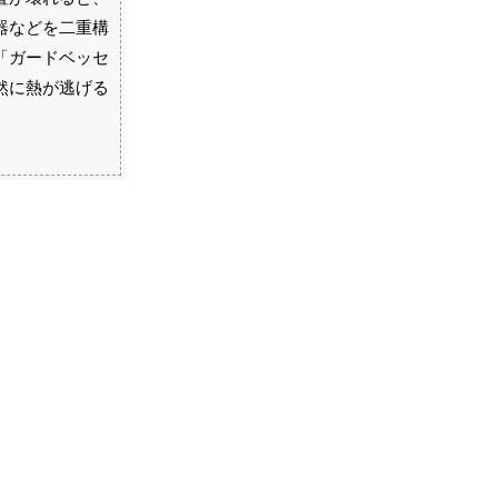
器などを二重構
「ガードベッセ
然に熱が逃げる