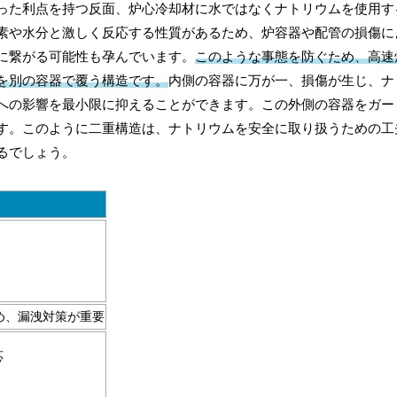
った利点を持つ反面、炉心冷却材に水ではなくナトリウムを使用す
素や水分と激しく反応する性質があるため、炉容器や配管の損傷に
に繋がる可能性も孕んでいます。
このような事態を防ぐため、高速
を別の容器で覆う構造です。
内側の容器に万が一、損傷が生じ、ナ
への影響を最小限に抑えることができます。この外側の容器をガー
す。このように二重構造は、ナトリウムを安全に取り扱うための工
るでしょう。
め、漏洩対策が重要
応