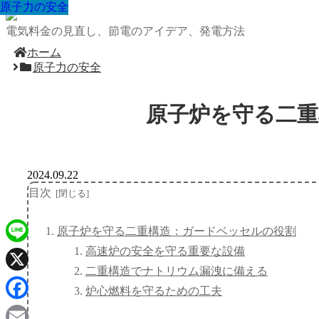
原子力の安全
原子力の安全
原子力の安全
原子力の安全
原子力の安全
原子力の安全
原子力の安全
原子力の安全
原子力の安全
電気料金の見直し、節電のアイデア、発電方法
ホーム
原子力の安全
原子炉を守る二
2024.09.22
目次
原子炉を守る二重構造：ガードベッセルの役割
高速炉の安全を守る重要な設備
Line
二重構造でナトリウム漏洩に備える
X
炉心燃料を守るための工夫
Facebook