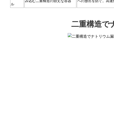
み込む二重構造の頑丈な容器
への放出を防ぐ。高速
ル
二重構造で