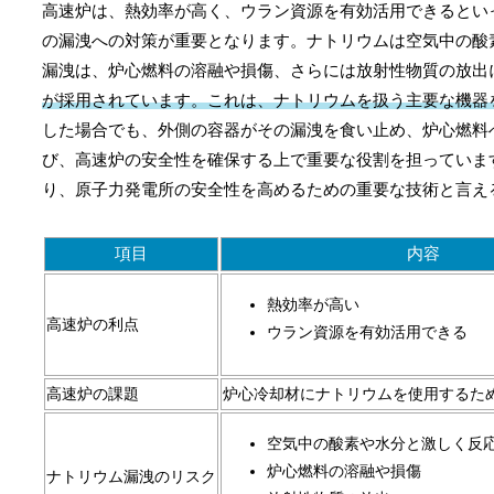
高速炉は、熱効率が高く、ウラン資源を有効活用できるとい
の漏洩への対策が重要となります。ナトリウムは空気中の酸
漏洩は、炉心燃料の溶融や損傷、さらには放射性物質の放出
が採用されています。これは、ナトリウムを扱う主要な機器
した場合でも、外側の容器がその漏洩を食い止め、炉心燃料
び、高速炉の安全性を確保する上で重要な役割を担っていま
り、原子力発電所の安全性を高めるための重要な技術と言え
項目
内容
熱効率が高い
高速炉の利点
ウラン資源を有効活用できる
高速炉の課題
炉心冷却材にナトリウムを使用するた
空気中の酸素や水分と激しく反
炉心燃料の溶融や損傷
ナトリウム漏洩のリスク