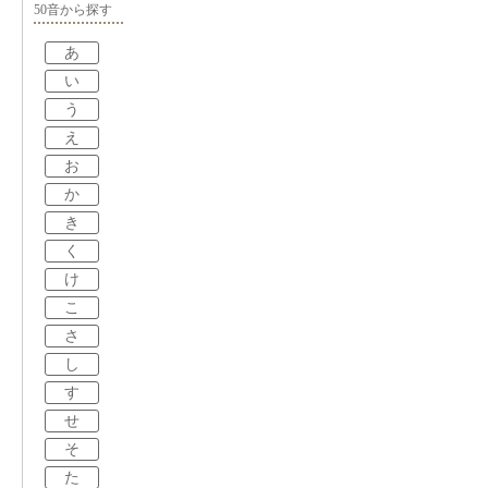
50音から探す
あ
い
う
え
お
か
き
く
け
こ
さ
し
す
せ
そ
た