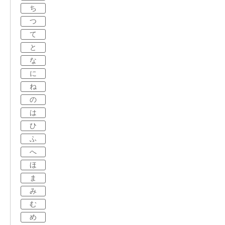
ち
つ
て
と
な
に
ね
の
は
ひ
ふ
へ
ほ
ま
み
む
め