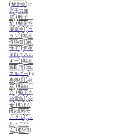
放射線
原子力発
電
原子
炉
放射性
廃棄物
ウ
ラン
放射
性物質
中
性子
再生
可能エネル
ギー
放射
線防護
エ
ネルギー
再処理
発
電
核融
合
原子力
発電所
安
全
IAEA
核燃料サ
イクル
プ
ルトニウ
ム
BWR