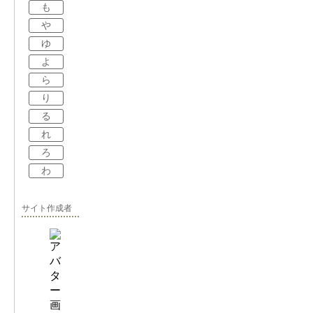
も
や
ゆ
よ
ら
り
る
れ
ろ
わ
サイト作成者