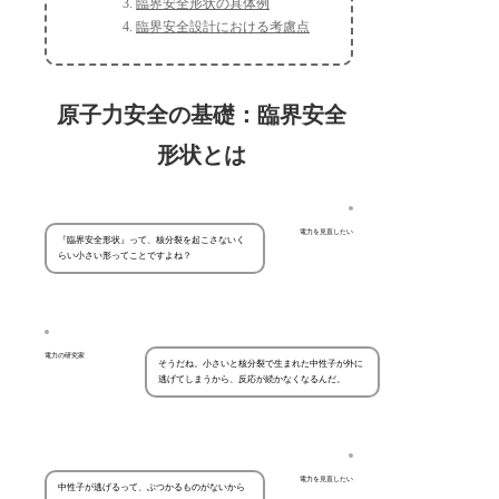
臨界安全形状の具体例
臨界安全設計における考慮点
原子力安全の基礎：臨界安全
形状とは
電力を見直したい
『臨界安全形状』って、核分裂を起こさないく
らい小さい形ってことですよね？
電力の研究家
そうだね。小さいと核分裂で生まれた中性子が外に
逃げてしまうから、反応が続かなくなるんだ。
電力を見直したい
中性子が逃げるって、ぶつかるものがないから