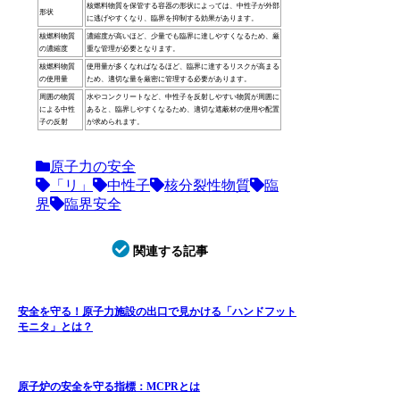
核燃料物質を保管する容器の形状によっては、中性子が外部
形状
に逃げやすくなり、臨界を抑制する効果があります。
核燃料物質
濃縮度が高いほど、少量でも臨界に達しやすくなるため、厳
の濃縮度
重な管理が必要となります。
核燃料物質
使用量が多くなればなるほど、臨界に達するリスクが高まる
の使用量
ため、適切な量を厳密に管理する必要があります。
周囲の物質
水やコンクリートなど、中性子を反射しやすい物質が周囲に
による中性
あると、臨界しやすくなるため、適切な遮蔽材の使用や配置
子の反射
が求められます。
原子力の安全
「リ」
中性子
核分裂性物質
臨
界
臨界安全
関連する記事
安全を守る！原子力施設の出口で見かける「ハンドフット
モニタ」とは？
原子炉の安全を守る指標：MCPRとは