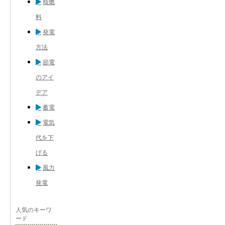
核燃
料
発電
方法
節電
のアイ
デア
蓄電
電気
代を下
げる
風力
発電
人気のキーワ
ード