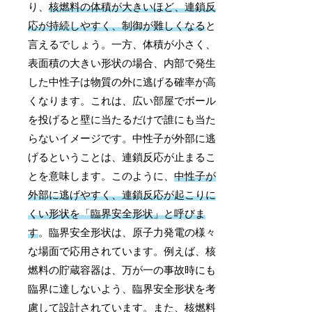
り、
核燃料の体積が大きいほど、連鎖反
応が持続しやすく、制御が難しくなる
と
言えるでしょう。一方、体積が小さく、
表面積の大きい形状の場合、内部で発生
した中性子は物質の外に逃げる確率が高
くなります。これは、広い部屋でボール
を投げると壁に当たるだけで誰にも当た
らないイメージです。中性子が外部に逃
げるということは、連鎖反応が止まるこ
とを意味します。このように、
中性子が
外部に逃げやすく、連鎖反応が起こりに
くい形状を「臨界安全形状」と呼びま
す
。臨界安全形状は、原子力発電の様々
な場面で応用されています。例えば、核
燃料の貯蔵容器は、万が一の事故時にも
臨界に達しないよう、臨界安全形状を考
慮して設計されています。また、核燃料