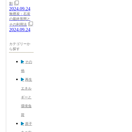
割
2024.09.24
無煙炭：石炭
の最終形態と
その利用法
2024.09.24
カテゴリーか
ら探す
その
他
再生
エネル
ギーと
環境負
荷
原子