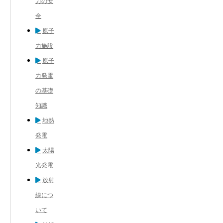
力の安
全
原子
力施設
原子
力発電
の基礎
知識
地熱
発電
太陽
光発電
放射
線につ
いて