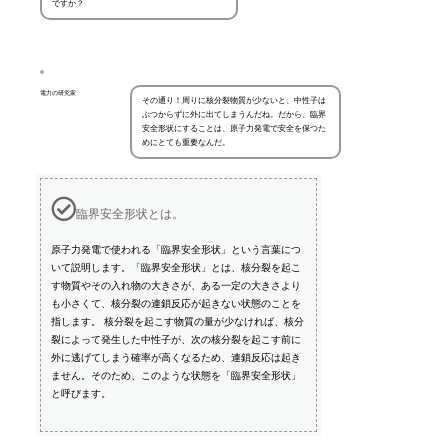
ですか？
電力の研究家
その通り！周りに核分裂物質が少ないと、中性子は
ぶつからずに外に出てしまうんだね。だから、臨界
安全形状にすることは、原子力発電で安全を保つた
めにとても重要なんだ。
臨界安全形状とは。
原子力発電で使われる「臨界安全形状」という言葉につ
いて説明します。「臨界安全形状」とは、核分裂を起こ
す物質やその入れ物の大きさが、ある一定の大きさより
も小さくて、核分裂の連鎖反応が起きない状態のことを
指します。 核分裂を起こす物質の量が少なければ、核分
裂によって発生した中性子が、次の核分裂を起こす前に
外に逃げてしまう確率が高くなるため、連鎖反応は起き
ません。そのため、このような状態を「臨界安全形状」
と呼びます。