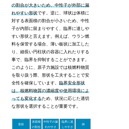
の割合が大きいため、中性子が外部に漏
れやすい形状
です。逆に、球状は体積に
対する表面積の割合が小さいため、中性
子が内部に留まりやすく、臨界に達しや
すい形状と言えます。例えば、ウラン燃
料を保管する場合、薄い板状に加工した
り、細長い円柱状の容器に入れたりする
事で、臨界を抑制することができます。
このように、原子力施設では核燃料物質
を取り扱う際、形状を工夫することで安
全性を確保しています。
臨界安全形状
は、核燃料物質の濃縮度や使用環境によ
っても変化する
ため、状況に応じた適切
な形状を選択することが重要です。
表面積
中性子の漏
臨界に達
形状
例
の割合
れやすさ
しやすさ