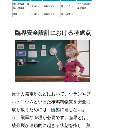
薄い平板状・細
ウラン燃料の
大きい
漏れやすい
達しにくい
長い円柱状
保管容器
球状
小さい
漏れにくい
達しやすい
–
臨界安全設計における考慮点
原子力発電所などにおいて、ウランやプ
ルトニウムといった核燃料物質を安全に
取り扱うためには、
臨界
に達しないよ
う、厳重な管理が必要です。臨界とは、
核分裂が連鎖的に起きる状態を指し、莫