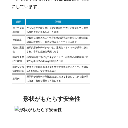
にしています。
項目
説明
原子力発電
ウランなどの核分裂しやすい物質が中性子と衝突して分裂す
の原理
る際に生じるエネルギーを利用
分裂時に放出される中性子が他の原子核と衝突して連鎖的に
連鎖反応
核分裂が発生し、膨大な熱エネルギーを生み出す
制御の重要
連鎖反応を制御できないと、過剰なエネルギーが瞬時に放出
性
され、非常に危険な状態になる
臨界安全形
核分裂物質の形状を工夫することで、核分裂の連鎖反応に不
状の役割
可欠な中性子の動きを制御する技術
臨界安全形
中性子が外部に逃げる量を増やす形状にすることで、連鎖反
状の仕組み
応を抑制し、安全性を高める
原子炉や核燃料貯蔵施設などにおける事故のリスクを最小限
応用例
に抑え、安全な運転を可能にする
形状がもたらす安全性