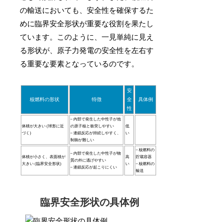
の輸送においても、安全性を確保するた
めに臨界安全形状が重要な役割を果たし
ています。このように、一見単純に見え
る形状が、原子力発電の安全性を左右す
る重要な要素となっているのです。
安
核燃料の形状
特徴
全
具体例
性
– 内部で発生した中性子が他
体積が大きい (球形に近
の原子核と衝突しやすい
低
づく)
– 連鎖反応が持続しやすく、
い
制御が難しい
– 核燃料の
– 内部で発生した中性子が物
体積が小さく、表面積が
高
貯蔵容器
質の外に逃げやすい
大きい (臨界安全形状)
い
– 核燃料の
– 連鎖反応が起こりにくい
輸送
臨界安全形状の具体例