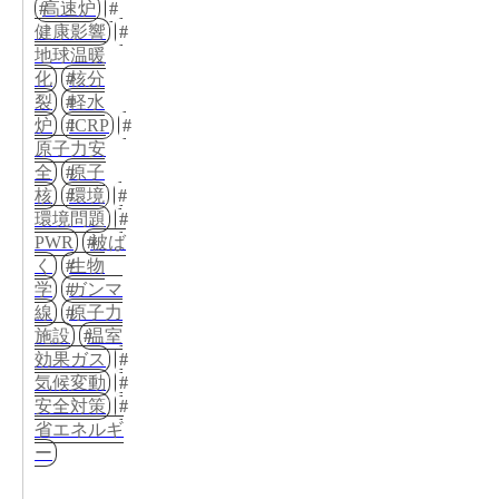
高速炉
健康影響
地球温暖
化
核分
裂
軽水
炉
ICRP
原子力安
全
原子
核
環境
環境問題
PWR
被ば
く
生物
学
ガンマ
線
原子力
施設
温室
効果ガス
気候変動
安全対策
省エネルギ
ー