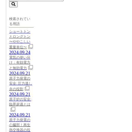
検索されてい
る用語
ショートトン
とロングトン
〜ややこしい
重量単位〜
2024.09.24
電気の使い分
け：有効電力
と無効電力
2024.09.21
原子力発電の
安全: 圧力逃し
弁の役割
2024.09.21
原子炉の安全:
臨界超過とは
2024.09.21
原子力発電の
心臓部！再生
熱交換器の役