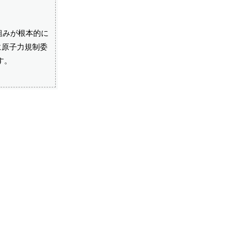
組みが根本的に
に原子力規制委
す。