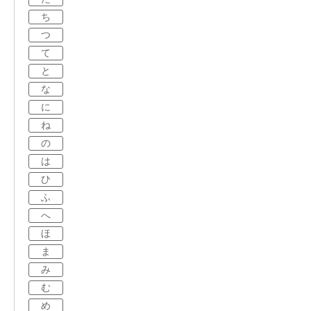
ち
つ
て
と
な
に
ね
の
は
ひ
ふ
へ
ほ
ま
み
む
め