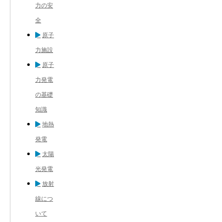
力の安
全
原子
力施設
原子
力発電
の基礎
知識
地熱
発電
太陽
光発電
放射
線につ
いて