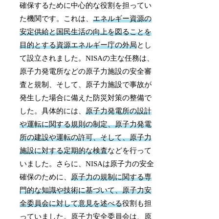
確保するために中心的な役割を担ってい
た機関です。これは、
エネルギー資源の
安定供給と国民生活の向上を図ることを
目的とする資源エネルギー庁の外局
とし
て設立されました。NISAの主な任務は、
原子力発電所などの原子力施設の安全審
査と規制、そして、原子力施設で事故が
発生した場合に備えた防災対策の整備で
した。具体的には、
原子力発電所の設計
や運転に関する規則の制定、原子力発電
所の建設や運転の許可、そして、原子力
施設に対する定期的な検査
などを行って
いました。さらに、NISAは原子力の安全
確保のために、
原子力の規制に関する専
門的な知識や技術に基づいて、原子力安
全委員会に対して意見を述べる
役割も担
っていました。原子力安全委員会は、原