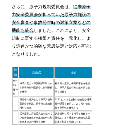
さらに、原子力規制委員会は、
従来原子
力安全委員会が担っていた原子力施設の
安全審査や事故発生時の対策立案などの
機能も統合
しました。これにより、安全
規制に関する権限と責任を一元化し、よ
り迅速かつ的確な意思決定と対応が可能
となりました。
時
変更点
目的
期
2012
原子力安全・保安院 (NISA) か
福島第一原子力発電所事故を教訓
年9
ら原子力規制委員会に規制事務
に、原子力安全行政の抜本的な改
月19
を移管
革を目指す
日
環境省の外局として原子力規制
NISA における規制の独立性や透明
委員会を新設。原子力の推進部
性の課題を解消し、より高い独立
門から独立。
性と専門性を確保する。
従来原子力安全委員会が担って
安全規制に関する権限と責任を一
いた安全審査や事故発生時の対
元化し、より迅速かつ的確な意思
策立案などの機能も統合
決定と対応を可能にする。