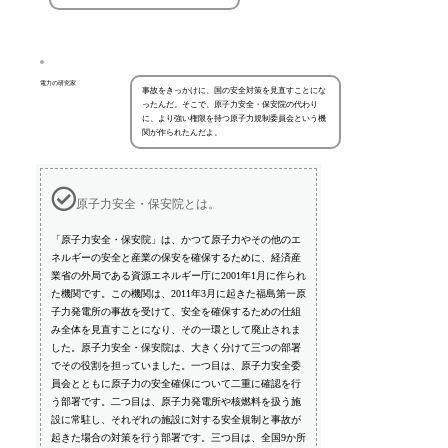
電力の研究家
事故をきっかけに、国の安全対策を見直すことにな
ったんだ。そこで、原子力安全・保安院の代わり
に、より強い権限を持つ原子力規制委員会という機
関が作られたんだよ。
原子力安全・保安院とは。
「原子力安全・保安院」は、かつて原子力やその他のエ
ネルギーの安全と産業の保安を確保するために、経済産
業省の外局である資源エネルギー庁に2001年1月に作られ
た機関です。この機関は、2011年3月に起きた福島第一原
子力発電所の事故を受けて、安全を確保するための仕組
み全体を見直すことになり、その一環として廃止されま
した。原子力安全・保安院は、大きく分けて三つの部署
でその役割を担っていました。一つ目は、原子力安全委
員会とともに原子力の安全確保について二重に確認を行
う部署です。二つ目は、原子力発電所や核燃料を扱う施
設に常駐し、それぞれの施設に対する安全規制と事故が
起きた場合の対策を行う部署です。三つ目は、全国9か所