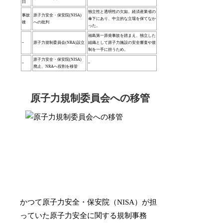
日
独立性と透明性の欠如。経済産業省の
事故
原子力安全・保安院(NISA)
傘下にあり、中立的な立場を保てなか
後
への批判
った。
福島第一原発事故を踏まえ、独立した
–
原子力規制委員会(NRA)設立
組織として原子力施設の安全審査や規
制を一手に担うため。
原子力安全・保安院(NISA)
–
–
廃止、NRAへ役割を移管
原子力規制委員会への移管
かつて原子力安全・保安院（NISA）が担
っていた原子力安全に関する規制事務