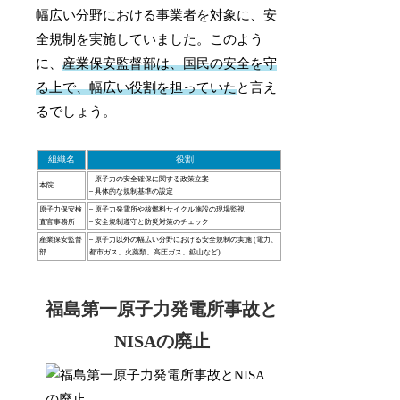
幅広い分野における事業者を対象に、安
全規制を実施していました。このよう
に、
産業保安監督部は、国民の安全を守
る上で、幅広い役割を担っていた
と言え
るでしょう。
組織名
役割
– 原子力の安全確保に関する政策立案
本院
– 具体的な規制基準の設定
原子力保安検
– 原子力発電所や核燃料サイクル施設の現場監視
査官事務所
– 安全規制遵守と防災対策のチェック
産業保安監督
– 原子力以外の幅広い分野における安全規制の実施 (電力、
部
都市ガス、火薬類、高圧ガス、鉱山など)
福島第一原子力発電所事故と
NISAの廃止