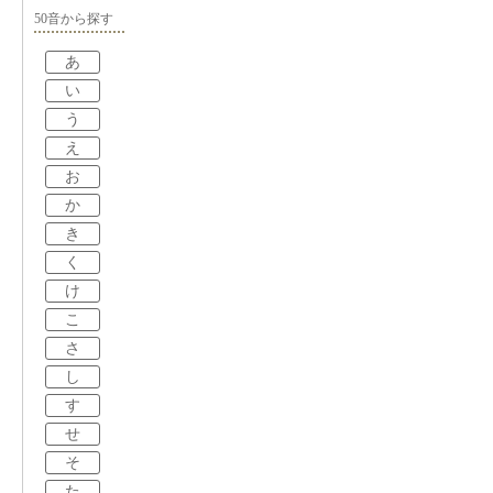
50音から探す
あ
い
う
え
お
か
き
く
け
こ
さ
し
す
せ
そ
た