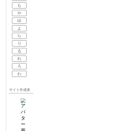
も
や
ゆ
よ
ら
り
る
れ
ろ
わ
サイト作成者