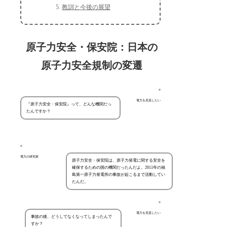
教訓と今後の展望
原子力安全・保安院：日本の
原子力安全規制の変遷
電力を見直したい
『原子力安全・保安院』って、どんな機関だっ
たんですか？
電力の研究家
原子力安全・保安院は、原子力発電に関する安全を
確保するための国の機関だったんだよ。2011年の福
島第一原子力発電所の事故が起こるまで活動してい
たんだ。
電力を見直したい
事故の後、どうしてなくなってしまったんで
すか？