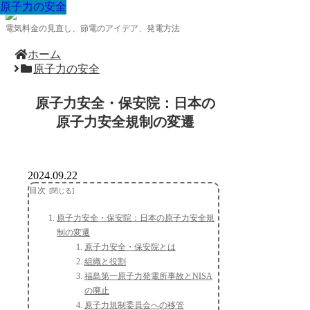
原子力の安全
原子力の安全
原子力の安全
原子力の安全
原子力の安全
原子力の安全
原子力の安全
原子力の安全
原子力の安全
電気料金の見直し、節電のアイデア、発電方法
ホーム
原子力の安全
原子力安全・保安院：日本の
原子力安全規制の変遷
2024.09.22
目次
原子力安全・保安院：日本の原子力安全規
制の変遷
原子力安全・保安院とは
組織と役割
福島第一原子力発電所事故とNISA
の廃止
原子力規制委員会への移管