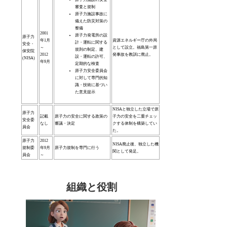
審査と規制
原子力施設事故に
備えた防災対策の
整備
2001
原子力発電所の設
原子力
年1月
資源エネルギー庁の外局
計・運転に関する
安全・
～
として設立。福島第一原
規則の制定、建
保安院
2012
発事故を教訓に廃止。
設・運転の許可、
(NISA)
年9月
定期的な検査
原子力安全委員会
に対して専門的知
識・技術に基づい
た意見提示
NISAと独立した立場で原
原子力
記載
原子力の安全に関する政策の
子力の安全を二重チェッ
安全委
なし
審議・決定
クする体制を構築してい
員会
た。
原子力
2012
NISA廃止後、独立した機
規制委
年9月
原子力規制を専門に行う
関として発足。
員会
～
組織と役割