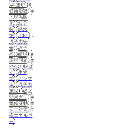
高速炉
健康影響
地球温暖
化
核分
裂
軽水
炉
ICRP
原子力安
全
原子
核
環境
環境問題
PWR
被ば
く
生物
学
ガンマ
線
原子力
施設
温室
効果ガス
気候変動
安全対策
省エネルギ
ー