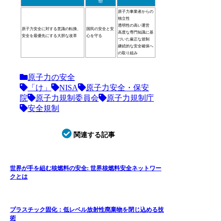
命
原子力事業者からの
独立性
透明性の高い運営
原子力安全に対する意識の転換、
国民の安全と安
高度な専門知識に基
安全を最優先にする大胆な改革
心を守る
づいた厳正な規制
継続的な安全確保へ
の取り組み
原子力の安全
「け」
NISA
原子力安全・保安
院
原子力規制委員会
原子力規制庁
安全規制
関連する記事
世界が手を組む核燃料の安全: 世界核燃料安全ネットワー
クとは
プラスチック固化：低レベル放射性廃棄物を閉じ込める技
術