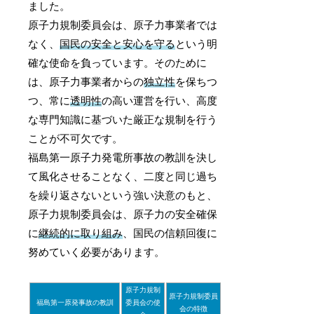
ました。
原子力規制委員会は、原子力事業者では
なく、
国民の安全と安心を守る
という明
確な使命を負っています。そのために
は、原子力事業者からの
独立性
を保ちつ
つ、常に
透明性
の高い運営を行い、高度
な専門知識に基づいた厳正な規制を行う
ことが不可欠です。
福島第一原子力発電所事故の教訓を決し
て風化させることなく、二度と同じ過ち
を繰り返さないという強い決意のもと、
原子力規制委員会は、原子力の安全確保
に
継続的に取り組み
、国民の信頼回復に
努めていく必要があります。
原子力規制
原子力規制委員
福島第一原発事故の教訓
委員会の使
会の特徴