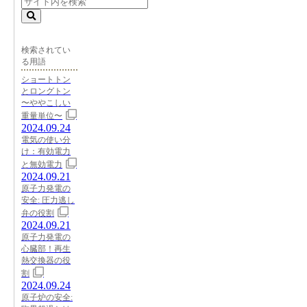
検索されてい
る用語
ショートトン
とロングトン
〜ややこしい
重量単位〜
2024.09.24
電気の使い分
け：有効電力
と無効電力
2024.09.21
原子力発電の
安全: 圧力逃し
弁の役割
2024.09.21
原子力発電の
心臓部！再生
熱交換器の役
割
2024.09.24
原子炉の安全: