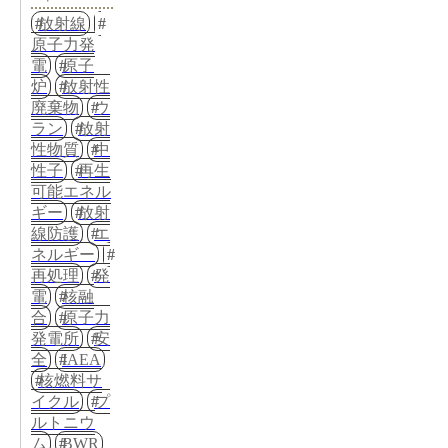
放射線
原子力発
電
原子
炉
放射性
廃棄物
ウ
ラン
放射
性物質
中
性子
再生
可能エネル
ギー
放射
線防護
エ
ネルギー
再処理
発
電
核融
合
原子力
発電所
安
全
IAEA
核燃料サ
イクル
プ
ルトニウ
ム
BWR