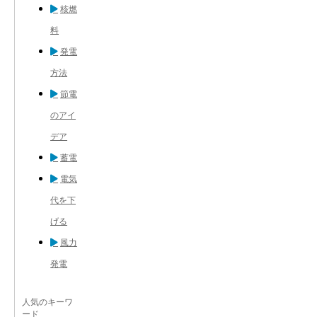
核燃
料
発電
方法
節電
のアイ
デア
蓄電
電気
代を下
げる
風力
発電
人気のキーワ
ード