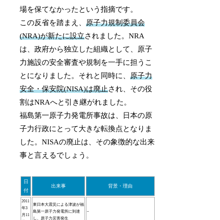
場を保てなかったという指摘です。
この反省を踏まえ、
原子力規制委員会
(NRA)が新たに設立
されました。NRA
は、政府から独立した組織として、原子
力施設の安全審査や規制を一手に担うこ
とになりました。それと同時に、
原子力
安全・保安院(NISA)は廃止
され、その役
割はNRAへと引き継がれました。
福島第一原子力発電所事故は、日本の原
子力行政にとって大きな転換点となりま
した。NISAの廃止は、その象徴的な出来
事と言えるでしょう。
日
出来事
背景・理由
付
2011
東日本大震災による津波が福
年3
島第一原子力発電所に到達
–
月11
し、原子力災害発生