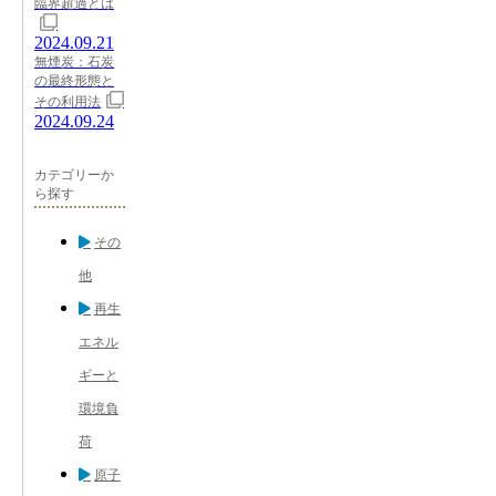
臨界超過とは
2024.09.21
無煙炭：石炭
の最終形態と
その利用法
2024.09.24
カテゴリーか
ら探す
その
他
再生
エネル
ギーと
環境負
荷
原子