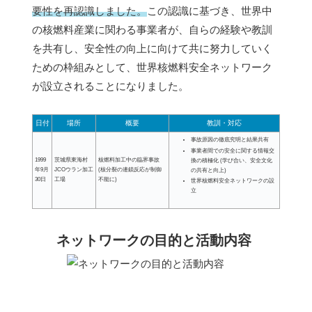
要性を再認識しました。
この認識に基づき、世界中
の核燃料産業に関わる事業者が、自らの経験や教訓
を共有し、安全性の向上に向けて共に努力していく
ための枠組みとして、世界核燃料安全ネットワーク
が設立されることになりました。
日付
場所
概要
教訓・対応
事故原因の徹底究明と結果共有
事業者間での安全に関する情報交
1999
茨城県東海村
核燃料加工中の臨界事故
換の積極化 (学び合い、安全文化
年9月
JCOウラン加工
(核分裂の連鎖反応が制御
の共有と向上)
30日
工場
不能に)
世界核燃料安全ネットワークの設
立
ネットワークの目的と活動内容