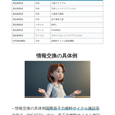
製造事業者
日本
三菱マテリアル
製造事業者
日本
日本ニュークリアフュエル
製造事業者
日本
三菱原子燃料
製造事業者
日本
原子燃料工業
製造事業者
イギリス
BNFL
製造事業者
フランス
COGEMA
製造事業者
アメリカ
グローバルニュークリアフュエル
研究開発機関
日本
核燃料サイクル開発機構
情報交換の具体例
– 情報交換の具体例
国際原子力燃料サイクル施設安