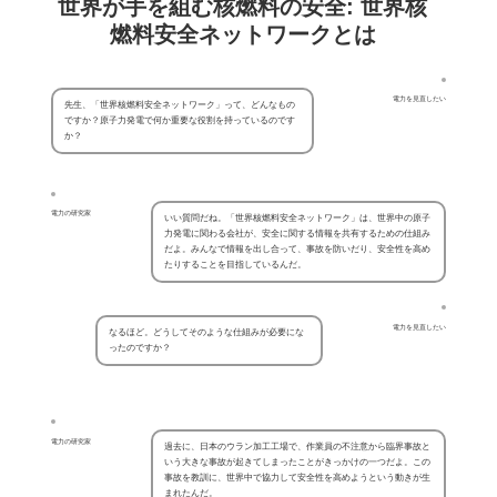
世界が手を組む核燃料の安全: 世界核
燃料安全ネットワークとは
電力を見直したい
先生、「世界核燃料安全ネットワーク」って、どんなもの
ですか？原子力発電で何か重要な役割を持っているのです
か？
電力の研究家
いい質問だね。「世界核燃料安全ネットワーク」は、世界中の原子
力発電に関わる会社が、安全に関する情報を共有するための仕組み
だよ。みんなで情報を出し合って、事故を防いだり、安全性を高め
たりすることを目指しているんだ。
電力を見直したい
なるほど。どうしてそのような仕組みが必要にな
ったのですか？
電力の研究家
過去に、日本のウラン加工工場で、作業員の不注意から臨界事故と
いう大きな事故が起きてしまったことがきっかけの一つだよ。この
事故を教訓に、世界中で協力して安全性を高めようという動きが生
まれたんだ。