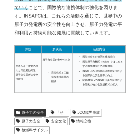
ていく
ことで、国際的な連携体制の強化を図りま
す。INSAFCIは、これらの活動を通じて、世界中の
原子力発電所の安全性を向上させ、原子力発電の平
和利用と持続可能な発展に貢献していきます。
課題
解決策
活動内容
国際社会との協調と連携強化
原子力発電の安全性向上
国際原子力機関（IAEA）をはじめと
エネルギー需要の増
する国際機関との連携強化
大と気候変動問題
INSAFCIの活動内容や成果発信によ
安定供給と二酸
原子力発電所の安全
る国際的な安全基準の向上
化炭素排出量の
性確保
関係機関へのINSAFCI参加促進によ
削減
る活動の輪の世界規模での拡大
原子力の安全
「せ」
JCO臨界事故
原子力安全
安全文化
情報交換
核燃料サイクル