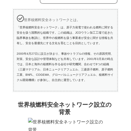
世界核燃料安全ネットワークとは。
「世界核燃料安全ネットワーク」は、原子力発電で使われる燃料に関する
安全を扱う国際的な組織です。この組織は、JCOウラン加工工場で起きた
臨界事故を教訓に、世界中の核燃料を扱う事業者が安全に関する情報を共
有し、安全を最優先にする文化を育むことを目的としています。
2000年4月27日に設立が決まり、事故やトラブルの情報、その原因究明、
対策、安全な設計や管理体制などを共有しています。2001年3月末の時点
では、日本と海外の核燃料を作る会社や研究機関、合わせて8つの組織
（三菱マテリアル、日本ニュークリアフュエル、三菱原子燃料、原子燃料
工業、BNFL、COGEMA、グローバルニュークリアフュエル、核燃料サイ
クル開発機構）が参加し、自主的に運営しています。
世界核燃料安全ネットワーク設立の
背景