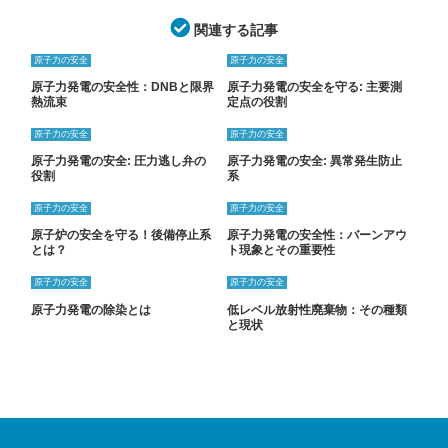
関連する記事
原子力の安全
原子力の安全
原子力発電の安全性：DNBと限界
原子力発電の安全を守る: 主要測
熱流束
定点の役割
原子力の安全
原子力の安全
原子力発電の安全: 圧力逃し弁の
原子力発電の安全: 異常発生防止
役割
系
原子力の安全
原子力の安全
原子炉の安全を守る！後備停止系
原子力発電の安全性：バーンアウ
とは？
ト現象とその重要性
原子力の安全
原子力の安全
原子力発電の除染とは
低レベル放射性廃棄物：その種類
と現状