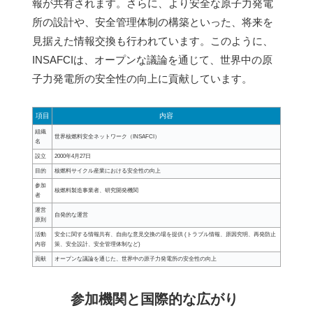
報が共有されます。さらに、より安全な原子力発電
所の設計や、安全管理体制の構築といった、将来を
見据えた情報交換も行われています。このように、
INSAFCIは、オープンな議論を通じて、世界中の原
子力発電所の安全性の向上に貢献しています。
項目
内容
組織
世界核燃料安全ネットワーク（INSAFCI）
名
設立
2000年4月27日
目的
核燃料サイクル産業における安全性の向上
参加
核燃料製造事業者、研究開発機関
者
運営
自発的な運営
原則
活動
安全に関する情報共有、自由な意見交換の場を提供 (トラブル情報、原因究明、再発防止
内容
策、安全設計、安全管理体制など)
貢献
オープンな議論を通じた、世界中の原子力発電所の安全性の向上
参加機関と国際的な広がり