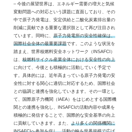
– 今後の展望世界は、エネルギー需要の増大と気候
変動問題への対応という課題に直面しており、その
中で原子力発電は、安定供給と二酸化炭素排出量の
削減に貢献できる重要な選択肢として再び注目され
ています。同時に、
原子力発電所の安全性確保は、
国際社会全体の最重要課題
です。このような状況を
踏まえ、世界核燃料安全ネットワーク（INSAFCI）
は、
核燃料サイクル産業全体における安全性の向上
に向けて、今後とも積極的に活動していく予定で
す。具体的には、近年高まっている原子力発電の安
全性に対する関心に適切に対応するため、国際社会
との協調と連携を強化していきます。その一環とし
て、国際原子力機関（IAEA）をはじめとする国際機
関との連携を強化し、INSAFCIの活動内容や成果を
積極的に発信することで、国際的な安全基準の向上
に貢献していきます。また、
より多くの関係機関に
INSAFCIへ参加を促し、活動の輪を世界規模で広げ