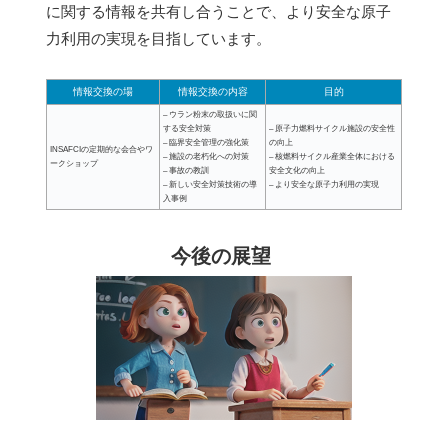
に関する情報を共有し合うことで、より安全な原子
力利用の実現を目指しています。
情報交換の場
情報交換の内容
目的
– ウラン粉末の取扱いに関
する安全対策
– 原子力燃料サイクル施設の安全性
– 臨界安全管理の強化策
の向上
INSAFCIの定期的な会合やワ
– 施設の老朽化への対策
– 核燃料サイクル産業全体における
ークショップ
– 事故の教訓
安全文化の向上
– 新しい安全対策技術の導
– より安全な原子力利用の実現
入事例
今後の展望