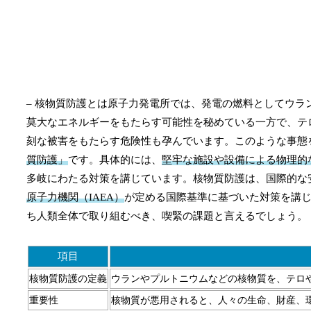
– 核物質防護とは原子力発電所では、発電の燃料としてウ
莫大なエネルギーをもたらす可能性を秘めている一方で、テ
刻な被害をもたらす危険性も孕んでいます。このような事態
質防護」
です。具体的には、
堅牢な施設や設備による物理的
多岐にわたる対策を講じています。核物質防護は、国際的な
原子力機関（IAEA）
が定める国際基準に基づいた対策を講
ち人類全体で取り組むべき、喫緊の課題と言えるでしょう。
項目
核物質防護の定義
ウランやプルトニウムなどの核物質を、テロ
重要性
核物質が悪用されると、人々の生命、財産、