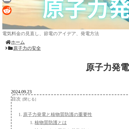
Email
Reddit
電気料金の見直し、節電のアイデア、発電方法
ホーム
原子力の安全
原子力発
2024.09.23
目次
原子力発電と核物質防護の重要性
核物質防護とは