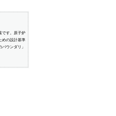
葉です。原子炉
ための設計基準
力バウンダリ」