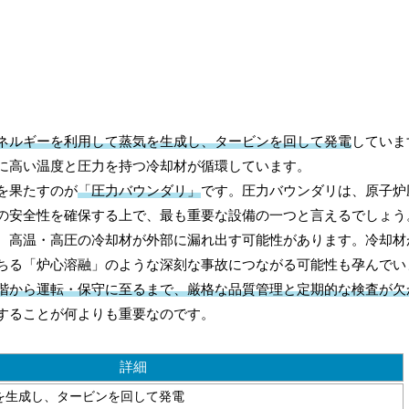
ネルギーを利用して蒸気を生成し、タービンを回して発電
していま
に高い温度と圧力を持つ冷却材が循環しています。
を果たすのが
「圧力バウンダリ」
です。圧力バウンダリは、原子炉
の安全性を確保する上で、最も重要な設備の一つと言えるでしょう
、高温・高圧の冷却材が外部に漏れ出す可能性があります。冷却材
ちる「炉心溶融」のような深刻な事故につながる可能性も孕んでい
階から運転・保守に至るまで、厳格な品質管理と定期的な検査が欠
することが何よりも重要なのです。
詳細
を生成し、タービンを回して発電