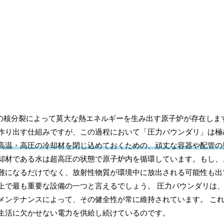
の核分裂によって莫大な熱エネルギーを生み出す原子炉が存在しま
作り出す仕組みですが、この過程において「圧力バウンダリ」は極
高温・高圧の冷却材を閉じ込めておくための、頑丈な容器や配管の
却材である水は超高圧の状態で原子炉内を循環しています。もし、
難になるだけでなく、放射性物質が環境中に放出される可能性も出
上で最も重要な設備の一つと言えるでしょう。 圧力バウンダリは
メンテナンスによって、その健全性が常に維持されています。 こ
生活に欠かせない電力を供給し続けているのです。