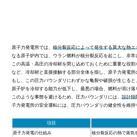
原子力発電所では、
核分裂反応によって発生する莫大な熱エ
なる原子炉内では、ウラン燃料が核分裂反応を起こし、非常
この高温・高圧の冷却材を閉じ込めておくために重要な役割
など、冷却材と直接接触する部分全体を指し、原子力発電所
もし、この圧力バウンダリにわずかな亀裂や破損が生じると
原子炉を冷却する能力が低下し、最悪の場合、燃料が溶け落
このような事態を避けるため、圧力バウンダリには、
設計段
子力発電所の安全運転には、圧力バウンダリの健全性を維持
項目
原子力発電の仕組み
核分裂反応の熱で蒸気