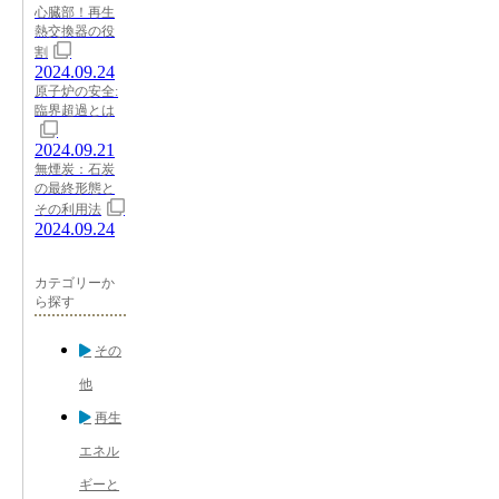
心臓部！再生
熱交換器の役
割
2024.09.24
原子炉の安全:
臨界超過とは
2024.09.21
無煙炭：石炭
の最終形態と
その利用法
2024.09.24
カテゴリーか
ら探す
その
他
再生
エネル
ギーと