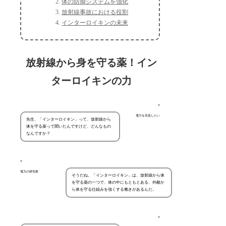
体の防御システムを強化
放射線事故における役割
インターロイキンの未来
放射線から身を守る薬！イン
ターロイキンの力
電力を見直したい
先生、「インターロイキン」って、放射線から
体を守る薬って聞いたんですけど、どんなもの
なんですか？
電力の研究家
そうだね。「インターロイキン」は、放射線から体
を守る薬の一つで、体の中にもともとある、外敵か
ら体を守る仕組みを強くする働きがあるんだ。