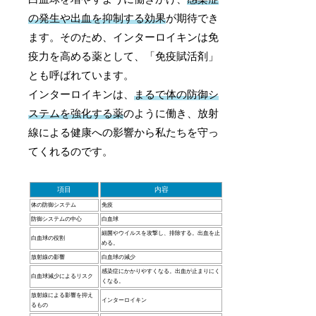
の発生や出血を抑制する効果
が期待でき
ます。そのため、インターロイキンは免
疫力を高める薬として、「免疫賦活剤」
とも呼ばれています。
インターロイキンは、
まるで体の防御シ
ステムを強化する薬
のように働き、放射
線による健康への影響から私たちを守っ
てくれるのです。
項目
内容
体の防御システム
免疫
防御システムの中心
白血球
細菌やウイルスを攻撃し、排除する。出血を止
白血球の役割
める。
放射線の影響
白血球の減少
感染症にかかりやすくなる。出血が止まりにく
白血球減少によるリスク
くなる。
放射線による影響を抑え
インターロイキン
るもの