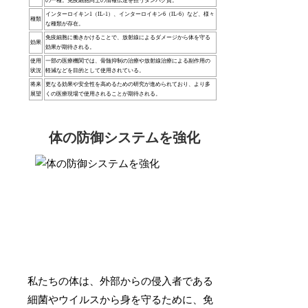
の一種。免疫細胞同士の情報伝達を担うタンパク質。
インターロイキン1（IL-1）、インターロイキン6（IL-6）など、様々
種類
な種類が存在。
免疫細胞に働きかけることで、放射線によるダメージから体を守る
効果
効果が期待される。
使用
一部の医療機関では、骨髄抑制の治療や放射線治療による副作用の
状況
軽減などを目的として使用されている。
将来
更なる効果や安全性を高めるための研究が進められており、より多
展望
くの医療現場で使用されることが期待される。
体の防御システムを強化
私たちの体は、外部からの侵入者である
細菌やウイルスから身を守るために、免