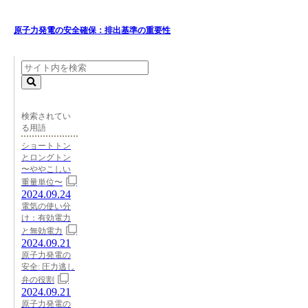
原子力発電の安全確保：排出基準の重要性
検索されてい
る用語
ショートトン
とロングトン
〜ややこしい
重量単位〜
2024.09.24
電気の使い分
け：有効電力
と無効電力
2024.09.21
原子力発電の
安全: 圧力逃し
弁の役割
2024.09.21
原子力発電の