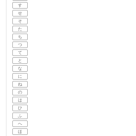
す
せ
そ
た
ち
つ
て
と
な
に
ね
の
は
ひ
ふ
へ
ほ