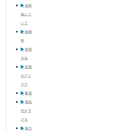
放射
線につ
いて
核燃
料
発電
方法
節電
のアイ
デア
蓄電
電気
代を下
げる
風力