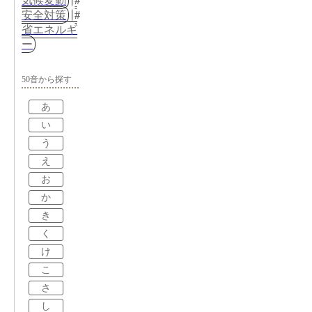
気候変動
安全対策
省エネルギ
ー
50音から探す
あ
い
う
え
お
か
き
く
け
こ
さ
し