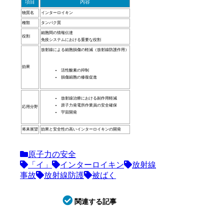
項目
内容
物質名
インターロイキン
種類
タンパク質
細胞間の情報伝達
役割
免疫システムにおける重要な役割
放射線による細胞損傷の軽減（放射線防護作用）
効果
活性酸素の抑制
損傷細胞の修復促進
放射線治療における副作用軽減
原子力発電所作業員の安全確保
応用分野
宇宙開発
将来展望
効果と安全性の高いインターロイキンの開発
原子力の安全
「イ」
インターロイキン
放射線
事故
放射線防護
被ばく
関連する記事