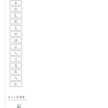
ま
み
む
め
も
や
ゆ
よ
ら
り
る
れ
ろ
わ
サイト作成者