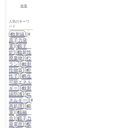
発電
人気のキーワ
ード
放射線
原子力発
電
原子
炉
放射性
廃棄物
ウ
ラン
放射
性物質
中
性子
再生
可能エネル
ギー
放射
線防護
エ
ネルギー
再処理
発
電
核融
合
原子力
発電所
安