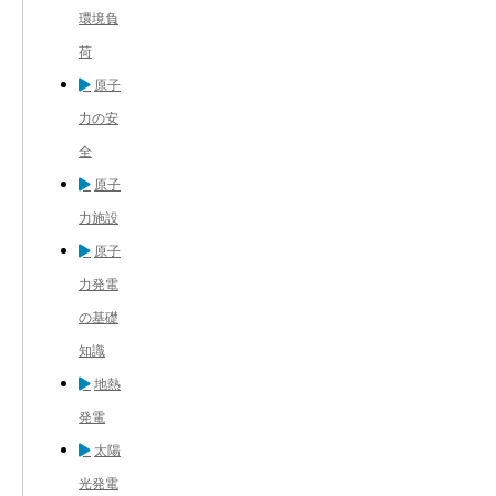
環境負
荷
原子
力の安
全
原子
力施設
原子
力発電
の基礎
知識
地熱
発電
太陽
光発電