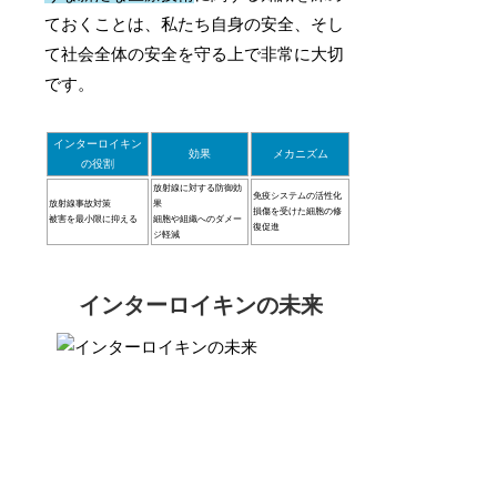
ておくことは、私たち自身の安全、そし
て社会全体の安全を守る上で非常に大切
です。
インターロイキン
効果
メカニズム
の役割
放射線に対する防御効
免疫システムの活性化
放射線事故対策
果
損傷を受けた細胞の修
被害を最小限に抑える
細胞や組織へのダメー
復促進
ジ軽減
インターロイキンの未来