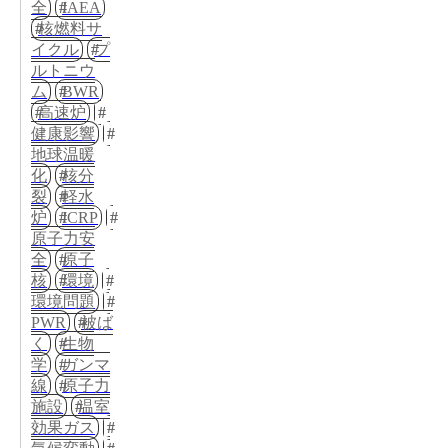
全
IAEA
核燃料サ
イクル
プ
ルトニウ
ム
BWR
高速炉
健康影響
地球温暖
化
核分
裂
軽水
炉
ICRP
原子力安
全
原子
核
環境
環境問題
PWR
被ば
く
生物
学
ガンマ
線
原子力
施設
温室
効果ガス