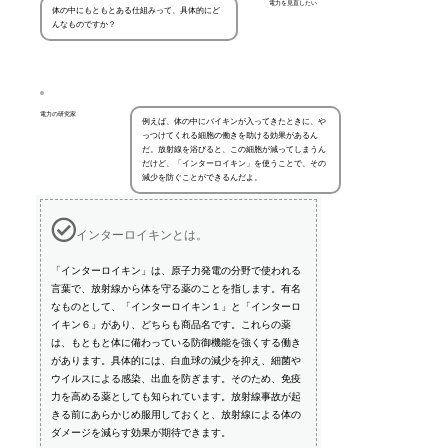
電力を見直したい
体の中にもともとある仕組みって、具体的にど
んなものですか？
電力の研究家
例えば、体の中にバイキンが入ってきたときに、や
っつけてくれる細胞の働きを助ける効果があるん
だ。放射線を浴びると、この細胞が減ってしまうん
だけど、「インターロイキン」を使うことで、その
減少を防ぐことができるんだよ。
インターロイキンとは。
「インターロイキン」は、原子力発電の分野で使われる
言葉で、放射線から体を守る薬のことを指します。有名
なものとして、「インターロイキン１」と「インターロ
イキン６」があり、どちらも商品名です。これらの薬
は、もともと体に備わっている防御機能を強くする働き
があります。具体的には、白血球の減少を抑え、細菌や
ウイルスによる感染、出血を防ぎます。そのため、免疫
力を高める薬としても知られています。放射線事故が起
きる前にあらかじめ服用しておくと、放射線による体の
ダメージを減らす効果が期待できます。