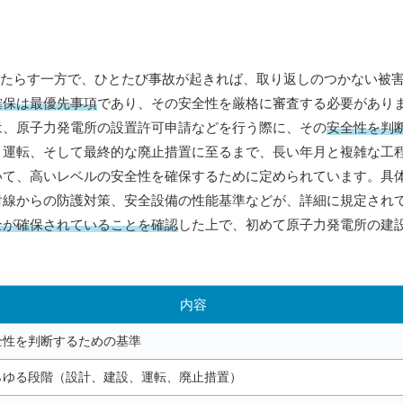
もたらす一方で、ひとたび事故が起きれば、取り返しのつかない被
確保は最優先事項
であり、その安全性を厳格に審査する必要があり
は、原子力発電所の設置許可申請などを行う際に、その
安全性を判
、運転、そして最終的な廃止措置に至るまで、長い年月と複雑な工
いて、高いレベルの安全性を確保するために定められています。具
射線からの防護対策、安全設備の性能基準などが、詳細に規定され
全が確保されていることを確認
した上で、初めて原子力発電所の建
内容
全性を判断するための基準
らゆる段階
（設計、建設、運転、廃止措置）