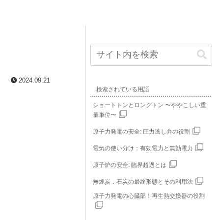
2024.09.21
検索されている用語
ショートトンとロングトン 〜ややこしい重
量単位〜
原子力発電の安全: 圧力逃し弁の役割
電気の使い分け：有効電力と無効電力
原子炉の安全: 臨界超過とは
無煙炭：石炭の最終形態とその利用法
原子力発電の心臓部！再生熱交換器の役割