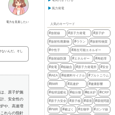
電気代を下げる
風力発電
電力を見直したい
人気のキーワード
放射線
原子力発電
原子炉
放射性廃棄物
ウラン
放射性物質
中性子
再生可能エネルギー
けないんだ。そし
放射線防護
エネルギー
再処理
発電
核融合
原子力発電所
安全
IAEA
核燃料サイクル
プルトニウム
BWR
高速炉
健康影響
れは、原子炉施
地球温暖化
核分裂
軽水炉
ICRP
設計、安全性の
原子力安全
原子核
環境
環境問題
子炉や、高速増
PWR
被ばく
生物学
ガンマ線
。これらの指針