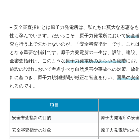
– 安全審査指針とは原子力発電所は、私たちに莫大な恩恵を
性も孕んでいます。だからこそ、原子力発電所において
安全
査を行う上で欠かせないのが、「安全審査指針」です。これ
となる重要な指針です。原子力発電所の一生は、設計、建設
全審査指針は、このような
原子力発電所のあらゆる段階
にお
施設の設計において考慮すべき自然災害や事故への対策、放
針に基づき、原子力規制機関が厳正な審査を行い、
国民の安
れるのです。
項目
安全審査指針の目的
原子力発電所の
安
安全審査指針の対象
原子力発電所の
あ