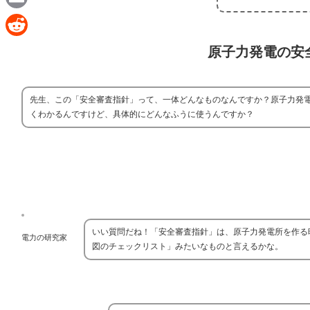
e
a
E
c
m
R
原子力発電の安
e
a
e
b
i
d
先生、この「安全審査指針」って、一体どんなものなんですか？原子力発
o
l
d
くわかるんですけど、具体的にどんなふうに使うんですか？
o
i
k
t
いい質問だね！「安全審査指針」は、原子力発電所を作る
電力の研究家
図のチェックリスト」みたいなものと言えるかな。