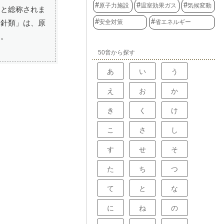
原子力施設
温室効果ガス
気候変動
」と総称されま
安全対策
省エネルギー
指針類」は、原
す。
50音から探す
あ
い
う
え
お
か
き
く
け
こ
さ
し
す
せ
そ
た
ち
つ
て
と
な
に
ね
の