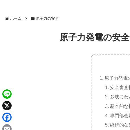
ホーム
原子力の安全
原子力発電の安全
原子力発電
安全審査
多岐にわ
L
基本的な
i
X
専門部会
n
継続的な
F