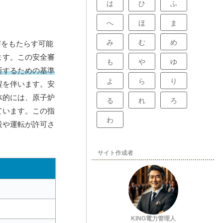
は
ひ
ふ
へ
ほ
ま
み
む
め
害をもたらす可能
ます。この安全審
も
や
ゆ
断するための基準
よ
ら
り
程を伴います。安
体的には、原子炉
る
れ
ろ
ています。この指
わ
設や運転が許可さ
サイト作成者
KING電力管理人