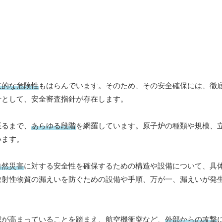
在的な危険性
もはらんでいます。そのため、その安全確保には、徹
針として、安全審査指針が存在します。
至るまで、
あらゆる段階
を網羅しています。原子炉の種類や規模、
います。
自然災害
に対する安全性を確保するための構造や設備について、具
放射性物質の漏えいを防ぐための設備や手順、万が一、漏えいが発
威が高まっていることを踏まえ、航空機衝突など、
外部からの攻撃