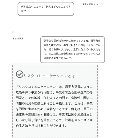
電力を見直したい
何か危ないことって、例えばどんなことです
か？
電力の研究家
原子力発電所の話が例に挙がっているね。原子力発
電所を建てる時、事故が起きたら危ないよね。だか
ら、建てる側の人たちは、近所に住んでいる人たち
に、どんな風に安全対策をするのかなどをきちんと
説明する必要があるんだ。
リスクコミュニケーションとは。
「リスクコミュニケーション」は、原子力発電のように
危険を伴う事業を行う際に、事業者である国や企業の専
門家と、その地域に住む人々との間で、危険性に関する
情報や意見を交換しあうことを指します。これは、事業
を円滑に進めるために大切なことです。例えば、原子力
発電所を建設計画する際には、事業者は国や地域住民と
しっかり話し合いを重ねることで、計画をスムーズに進
める方法を見つけることができます。