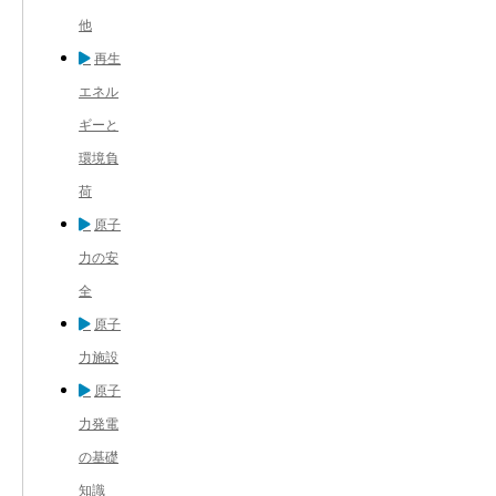
他
再生
エネル
ギーと
環境負
荷
原子
力の安
全
原子
力施設
原子
力発電
の基礎
知識