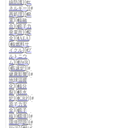
線防護
エ
ネルギー
再処理
発
電
核融
合
原子力
発電所
安
全
IAEA
核燃料サ
イクル
プ
ルトニウ
ム
BWR
高速炉
健康影響
地球温暖
化
核分
裂
軽水
炉
ICRP
原子力安
全
原子
核
環境
環境問題