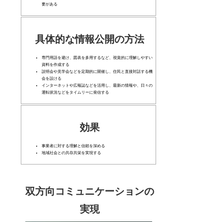
要がある
具体的な情報公開の方法
専門用語を避け、図表を多用するなど、視覚的に理解しやすい
資料を作成する
説明会や見学会などを定期的に開催し、住民と直接対話する機
会を設ける
インターネットや広報誌などを活用し、最新の情報や、日々の
運転状況などをタイムリーに発信する
効果
事業者に対する理解と信頼を深める
地域社会との共存共栄を実現する
双方向コミュニケーションの
実現