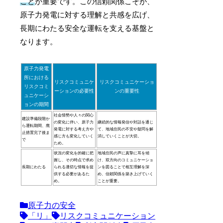
こと
が重要です。この信頼関係こそが、
原子力発電に対する理解と共感を広げ、
長期にわたる安全な運転を支える基盤と
なります。
原子力発電
所における
リスクコミュニケ
リスクコミュニケーショ
リスクコミ
ーションの必要性
ンの重要性
ュニケーシ
ョンの期間
社会情勢や人々の関心
建設準備段階か
の変化に伴い、原子力
継続的な情報発信や対話を通じ
ら運転期間、廃
発電に対する考え方や
て、地域住民の不安や疑問を解
止措置完了後ま
感じ方も変化していく
消していくことが大切。
で
ため。
状況の変化を的確に把
地域住民の声に真摯に耳を傾
握し、その時点で求め
け、双方向のコミュニケーショ
長期にわたる
られる適切な情報を提
ンを図ることで相互理解を深
供する必要があるた
め、信頼関係を築き上げていく
め。
ことが重要。
原子力の安全
「リ」
リスクコミュニケーション