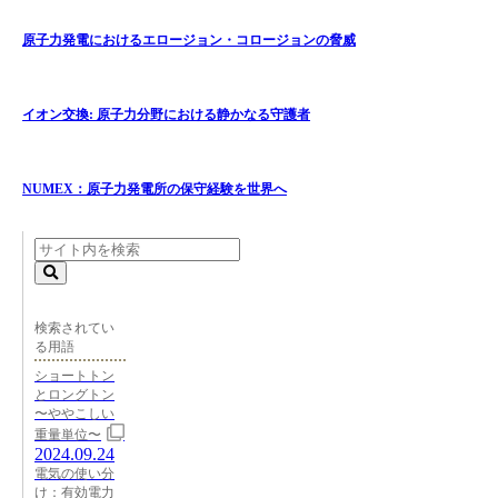
原子力発電におけるエロージョン・コロージョンの脅威
イオン交換: 原子力分野における静かなる守護者
NUMEX：原子力発電所の保守経験を世界へ
検索されてい
る用語
ショートトン
とロングトン
〜ややこしい
重量単位〜
2024.09.24
電気の使い分
け：有効電力