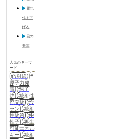
電気
代を下
げる
風力
発電
人気のキーワ
ード
放射線
原子力発
電
原子
炉
放射性
廃棄物
ウ
ラン
放射
性物質
中
性子
再生
可能エネル
ギー
放射