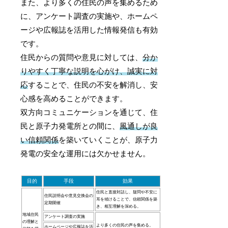
また、より多くの住民の声を集めるため
に、アンケート調査の実施や、ホームペ
ージや広報誌を活用した情報発信も有効
です。
住民からの質問や意見に対しては、
分か
りやすく丁寧な説明を心がけ、誠実に対
応
することで、住民の不安を解消し、安
心感を高めることができます。
双方向コミュニケーションを通じて、住
民と原子力発電所との間に、
風通しが良
い信頼関係
を築いていくことが、原子力
発電の安全な運用には欠かせません。
目的
手段
効果
住民と直接対話し、疑問や不安に
住民説明会や意見交換会の
耳を傾けることで、信頼関係を築
定期開催
き、相互理解を深める。
地域住民
アンケート調査の実施
の理解と
より多くの住民の声を集める。
ホームページや広報誌を活