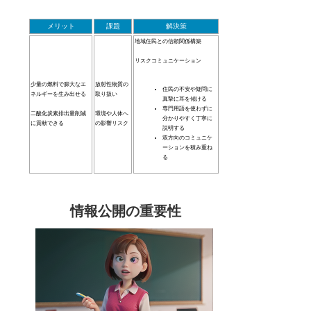
メリット
課題
解決策
地域住民との信頼関係構築
リスクコミュニケーション
少量の燃料で膨大なエ
放射性物質の
住民の不安や疑問に
ネルギーを生み出せる
取り扱い
真摯に耳を傾ける
専門用語を使わずに
二酸化炭素排出量削減
環境や人体へ
分かりやすく丁寧に
に貢献できる
の影響リスク
説明する
双方向のコミュニケ
ーションを積み重ね
る
情報公開の重要性