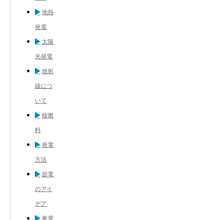
地熱
発電
太陽
光発電
放射
線につ
いて
核燃
料
発電
方法
節電
のアイ
デア
蓄電