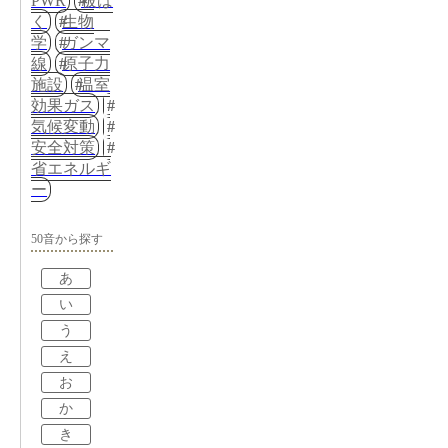
PWR
被ば
く
生物
学
ガンマ
線
原子力
施設
温室
効果ガス
気候変動
安全対策
省エネルギ
ー
50音から探す
あ
い
う
え
お
か
き