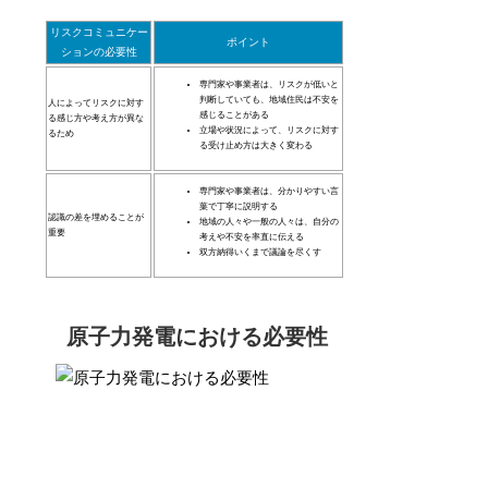
リスクコミュニケー
ポイント
ションの必要性
専門家や事業者は、リスクが低いと
判断していても、地域住民は不安を
人によってリスクに対す
感じることがある
る感じ方や考え方が異な
立場や状況によって、リスクに対す
るため
る受け止め方は大きく変わる
専門家や事業者は、分かりやすい言
葉で丁寧に説明する
認識の差を埋めることが
地域の人々や一般の人々は、自分の
重要
考えや不安を率直に伝える
双方納得いくまで議論を尽くす
原子力発電における必要性