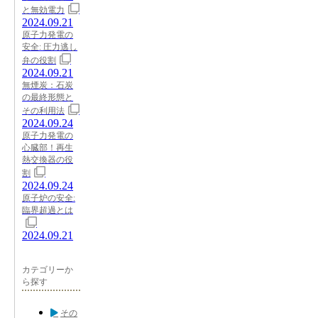
と無効電力
2024.09.21
原子力発電の
安全: 圧力逃し
弁の役割
2024.09.21
無煙炭：石炭
の最終形態と
その利用法
2024.09.24
原子力発電の
心臓部！再生
熱交換器の役
割
2024.09.24
原子炉の安全:
臨界超過とは
2024.09.21
カテゴリーか
ら探す
その