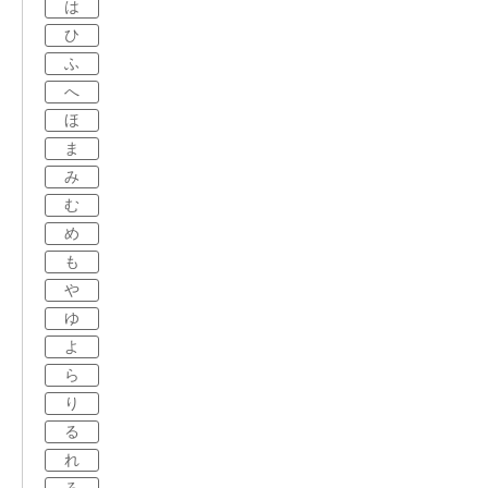
は
ひ
ふ
へ
ほ
ま
み
む
め
も
や
ゆ
よ
ら
り
る
れ