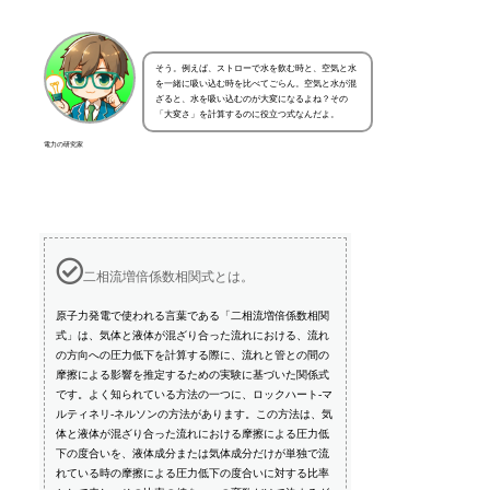
そう。例えば、ストローで水を飲む時と、空気と水
を一緒に吸い込む時を比べてごらん。空気と水が混
ざると、水を吸い込むのが大変になるよね？その
「大変さ」を計算するのに役立つ式なんだよ。
電力の研究家
二相流増倍係数相関式とは。
原子力発電で使われる言葉である「二相流増倍係数相関
式」は、気体と液体が混ざり合った流れにおける、流れ
の方向への圧力低下を計算する際に、流れと管との間の
摩擦による影響を推定するための実験に基づいた関係式
です。よく知られている方法の一つに、ロックハート-マ
ルティネリ-ネルソンの方法があります。この方法は、気
体と液体が混ざり合った流れにおける摩擦による圧力低
下の度合いを、液体成分または気体成分だけが単独で流
れている時の摩擦による圧力低下の度合いに対する比率