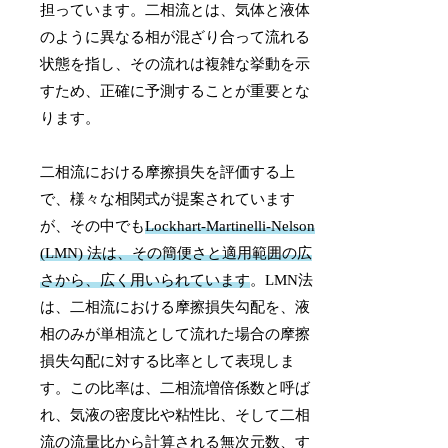
担っています。二相流とは、気体と液体
のように異なる相が混ざり合って流れる
状態を指し、その流れは複雑な挙動を示
すため、正確に予測することが重要とな
ります。
二相流における摩擦損失を評価する上
で、様々な相関式が提案されています
が、その中でも
Lockhart-Martinelli-Nelson
(LMN) 法は、その簡便さと適用範囲の広
さから、広く用いられています
。LMN法
は、二相流における摩擦損失勾配を、液
相のみが単相流として流れた場合の摩擦
損失勾配に対する比率として表現しま
す。この比率は、二相流増倍係数と呼ば
れ、気液の密度比や粘性比、そして二相
流の流量比から計算される無次元数、す