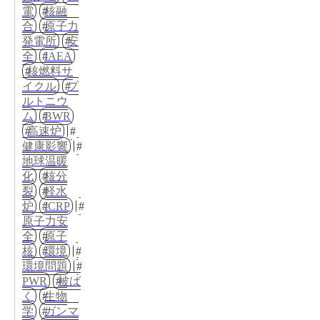
電
核融
合
原子力
発電所
安
全
IAEA
核燃料サ
イクル
プ
ルトニウ
ム
BWR
高速炉
健康影響
地球温暖
化
核分
裂
軽水
炉
ICRP
原子力安
全
原子
核
環境
環境問題
PWR
被ば
く
生物
学
ガンマ