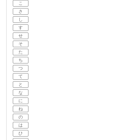
こ
さ
し
す
せ
そ
た
ち
つ
て
と
な
に
ね
の
は
ひ