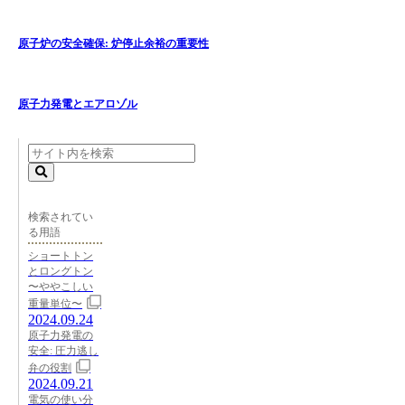
原子炉の安全確保: 炉停止余裕の重要性
原子力発電とエアロゾル
検索されてい
る用語
ショートトン
とロングトン
〜ややこしい
重量単位〜
2024.09.24
原子力発電の
安全: 圧力逃し
弁の役割
2024.09.21
電気の使い分