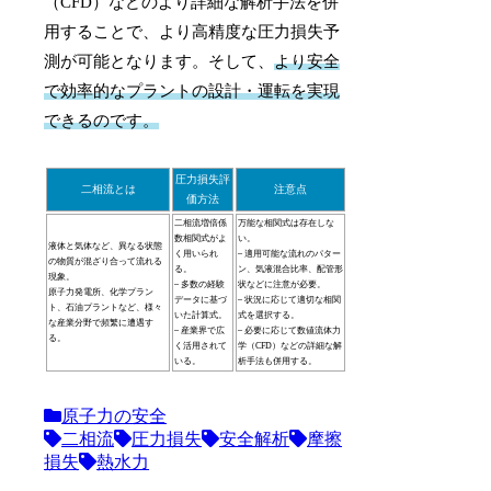
（CFD）などのより詳細な解析手法を併
用することで、より高精度な圧力損失予
測が可能となります。そして、
より安全
で効率的なプラントの設計・運転を実現
できるのです。
圧力損失評
二相流とは
注意点
価方法
二相流増倍係
万能な相関式は存在しな
数相関式がよ
い。
液体と気体など、異なる状態
く用いられ
– 適用可能な流れのパター
の物質が混ざり合って流れる
る。
ン、気液混合比率、配管形
現象。
– 多数の経験
状などに注意が必要。
原子力発電所、化学プラン
データに基づ
– 状況に応じて適切な相関
ト、石油プラントなど、様々
いた計算式。
式を選択する。
な産業分野で頻繁に遭遇す
– 産業界で広
– 必要に応じて数値流体力
る。
く活用されて
学（CFD）などの詳細な解
いる。
析手法も併用する。
原子力の安全
二相流
圧力損失
安全解析
摩擦
損失
熱水力