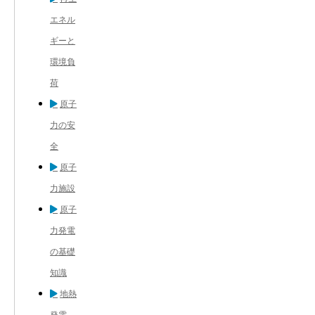
エネル
ギーと
環境負
荷
原子
力の安
全
原子
力施設
原子
力発電
の基礎
知識
地熱
発電