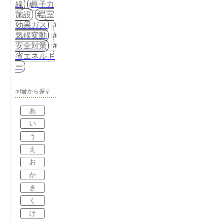
線
原子力
施設
温室
効果ガス
気候変動
安全対策
省エネルギ
ー
50音から探す
あ
い
う
え
お
か
き
く
け