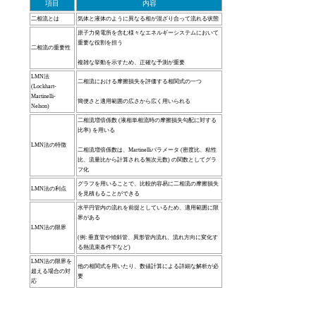
項目
内容
二相流とは
気体と液体のように異なる相が混ざり合って流れる状態
原子力発電所を含む様々なエネルギーシステムにおいて
重要な役割を担う
二相流の重要性
複雑な挙動を示すため、正確な予測が重要
LMN法
二相流における摩擦損失を評価する相関式の一つ
(Lockhart-
Martinelli-
簡便さと適用範囲の広さから広く用いられる
Nelson)
二相流増倍係数 (液相単相流時の摩擦損失勾配に対する
比率) を用いる
LMN法の特徴
二相流増倍係数は、Martinelliパラメータ (密度比、粘性
比、流量比から計算される無次元数) の関数としてグラ
フ化
グラフを用いることで、比較的容易に二相流の摩擦損失
LMN法の利点
を見積もることができる
水平円管内の流れを前提としているため、適用範囲に限
界がある
LMN法の限界
(例: 垂直管や傾斜管、異形管内流れ、流れ方向に変化す
る熱流束条件下など)
LMN法の限界を
他の相関式を用いたり、数値計算による詳細な解析が必
超える場合の対
要
応