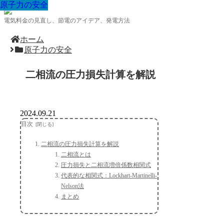
原子力の安全
原子力の安全
原子力の安全
原子力の安全
原子力の安全
原子力の安全
原子力の安全
原子力の安全
原子力の安全
電気料金の見直し、節電のアイデア、発電方法
ホーム
原子力の安全
二相流の圧力損失計算を解説
2024.09.21
目次
二相流の圧力損失計算を解説
二相流とは
圧力損失と二相流増倍係数相関式
代表的な相関式：Lockhart-Martinelli-
Nelson法
まとめ