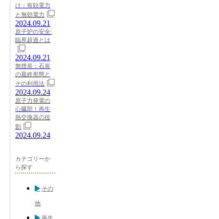
け：有効電力
と無効電力
2024.09.21
原子炉の安全:
臨界超過とは
2024.09.21
無煙炭：石炭
の最終形態と
その利用法
2024.09.24
原子力発電の
心臓部！再生
熱交換器の役
割
2024.09.24
カテゴリーか
ら探す
その
他
再生