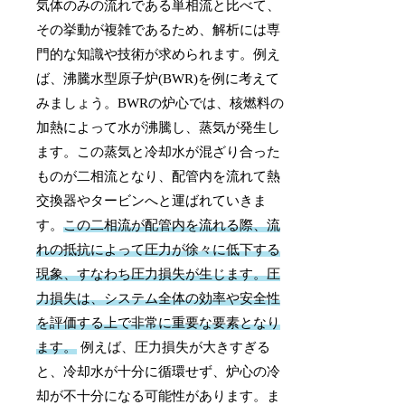
気体のみの流れである単相流と比べて、
その挙動が複雑であるため、解析には専
門的な知識や技術が求められます。例え
ば、沸騰水型原子炉(BWR)を例に考えて
みましょう。BWRの炉心では、核燃料の
加熱によって水が沸騰し、蒸気が発生し
ます。この蒸気と冷却水が混ざり合った
ものが二相流となり、配管内を流れて熱
交換器やタービンへと運ばれていきま
す。
この二相流が配管内を流れる際、流
れの抵抗によって圧力が徐々に低下する
現象、すなわち圧力損失が生じます。圧
力損失は、システム全体の効率や安全性
を評価する上で非常に重要な要素となり
ます。
例えば、圧力損失が大きすぎる
と、冷却水が十分に循環せず、炉心の冷
却が不十分になる可能性があります。ま