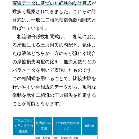
実験データに基づいた経験的な計算式
が
数多く提案されてきました。これらの計
算式は、一般に二相流増倍係数相関式と
呼ばれています。
二相流増倍係数相関式は、二相流におけ
る摩擦による圧力損失の勾配と、気体ま
たは液体どちらか一方のみが流れる場合
の摩擦損失勾配の比を、無次元数などの
パラメータを用いて表現したものです。
この相関式を用いることで、比較実験を
行いやすい単相流のデータから、複雑な
挙動を示す二相流の圧力損失を推定する
ことが可能となります。
二相流におけ
圧力損失の
圧力損失評価の難
る圧力損失の
解決策
要因
しさ
重要性
流体と配管内
特に、配管内壁との摩