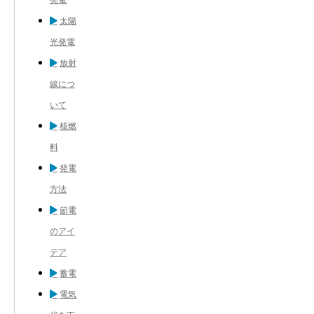
太陽
光発電
放射
線につ
いて
核燃
料
発電
方法
節電
のアイ
デア
蓄電
電気