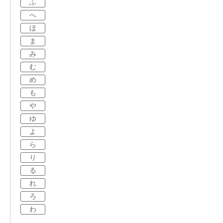
ふ
へ
ほ
ま
み
む
め
も
や
ゆ
よ
ら
り
る
れ
ろ
わ