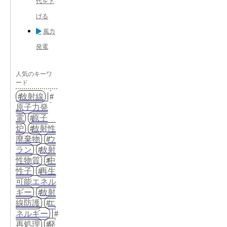
代を下
げる
風力
発電
人気のキーワ
ード
放射線
原子力発
電
原子
炉
放射性
廃棄物
ウ
ラン
放射
性物質
中
性子
再生
可能エネル
ギー
放射
線防護
エ
ネルギー
再処理
発