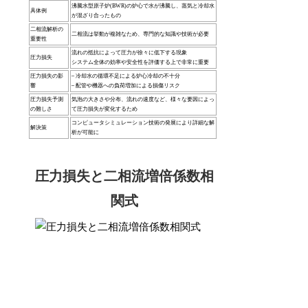
沸騰水型原子炉(BWR)の炉心で水が沸騰し、蒸気と冷却水
具体例
が混ざり合ったもの
二相流解析の
二相流は挙動が複雑なため、専門的な知識や技術が必要
重要性
流れの抵抗によって圧力が徐々に低下する現象
圧力損失
システム全体の効率や安全性を評価する上で非常に重要
圧力損失の影
– 冷却水の循環不足による炉心冷却の不十分
響
– 配管や機器への負荷増加による損傷リスク
圧力損失予測
気泡の大きさや分布、流れの速度など、様々な要因によっ
の難しさ
て圧力損失が変化するため
コンピュータシミュレーション技術の発展により詳細な解
解決策
析が可能に
圧力損失と二相流増倍係数相
関式