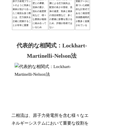
原子力発電プラン
実験データに
壁との摩擦、
擦による圧力損失は、
トのように気体と
基づいた経験
流体の重さ、
配管の長さや形状、流
液体が混ざり合っ
的な計算式で
流れの速度変
体の速度、気体と液体
た二相流を扱う際
ある二相流増
化など、様々
の混合状態など、多く
には、圧力損失を
倍係数相関式
な要因が複雑
の要素に影響を受ける
正確に把握するこ
が数多く提案
に絡み合って
ため、評価が容易では
とが非常に重要
されている
いるため
ない
代表的な相関式：Lockhart-
Martinelli-Nelson法
二相流は、原子力発電所を含む様々なエ
ネルギーシステムにおいて重要な役割を