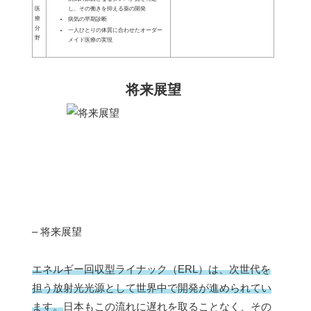
し、その働きを抑える薬の開発
医
療
病気の早期診断
分
一人ひとりの体質に合わせたオーダー
野
メイド医療の実現
将来展望
– 将来展望
エネルギー回収型ライナック（ERL）は、次世代を
担う放射光光源として世界中で開発が進められてい
ます。
日本もこの流れに遅れを取ることなく、その