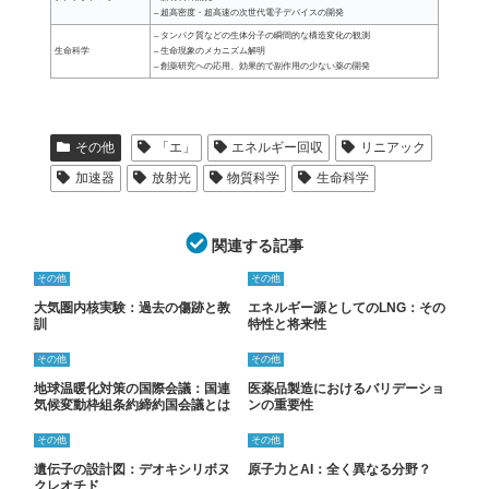
– 超高密度・超高速の次世代電子デバイスの開発
– タンパク質などの生体分子の瞬間的な構造変化の観測
生命科学
– 生命現象のメカニズム解明
– 創薬研究への応用、効果的で副作用の少ない薬の開発
その他
「エ」
エネルギー回収
リニアック
加速器
放射光
物質科学
生命科学
関連する記事
その他
その他
大気圏内核実験：過去の傷跡と教
エネルギー源としてのLNG：その
訓
特性と将来性
その他
その他
地球温暖化対策の国際会議：国連
医薬品製造におけるバリデーショ
気候変動枠組条約締約国会議とは
ンの重要性
その他
その他
遺伝子の設計図：デオキシリボヌ
原子力とAI：全く異なる分野？
クレオチド