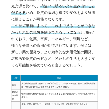
光光源と比べて、
桁違いに明るい光を生み出すこと
ができる
ため、物質の微細な構造や変化をより鮮明
に捉えることが可能となります。
この技術革新によって、これまで見ることができな
かった未知の現象を解明できるようになる
と期待さ
れており、創薬、医療、エネルギー、環境など、
様々な分野への応用が期待されています。例えば、
新しい薬の開発や、より効率的な太陽電池の開発、
環境汚染物質の分解など、私たちの生活を大きく変
える可能性を秘めていると言えるでしょう。
項目
内容
次世代放射光光源であるエネルギー回収型リニアック (ERL) は、従来の放射光光源と
概要
比べて桁違いに明るい光を生み出すことができる技術。
期待さ
物質の微細な構造や変化をより鮮明に捉えることが可能になり、未知の現象の解明に
れる効
役立つ。
果
創薬、医療、エネルギー、環境など、様々な分野への応用が期待されている。