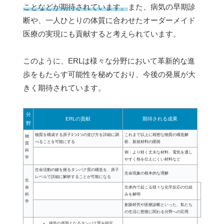
ことなどが期待されています。
また、病気の早期診
断や、一人ひとりの体質に合わせたオーダーメイド
医療の実現にも貢献すると考えられています。
このように、ERLは様々な分野において革新的な進
歩をもたらす可能性を秘めており、今後の発展が大
きく期待されています。
分
ERLの貢献
期待される成果
野
物質を構成する原子1つ1つの並び方を詳細に調
これまで以上に精密な物質の構造解
物
べることを可能にする
析、新規材料の開発
質
科
例：より軽く丈夫な材料、電気を通し
学
やすく熱を伝えにくい材料など
生命活動の鍵を握るタンパク質の構造を、原子
生命現象の根本的な理解
レベルで詳細に解析することが可能になる
生
命
生体内で起こる様々な化学反応の仕組
科
みを解明
学
創薬研究や医療診断といった、私たち
の生活に密接に関わる分野への応用
病気の原因となるタンパク質を特定