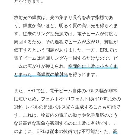
とができます。
放射光の輝度は、光の集まり具合を表す指標であ
り、輝度が高いほど、明るく質の高い光を得られま
す。従来のリング型光源では、電子ビームが何度も
周回するため、その過程でビームが広がり、輝度が
低下するという問題がありました。一方、ERLでは
電子ビームは周回リングを一周するだけなので、ビ
ームの広がりが抑えられ、
空間的に非常に小さくま
とまった、高輝度の放射光
を得られます。
また、ERLでは、電子ビーム自体のパルス幅が非常
に短いため、フェムト秒（1フェムト秒は1000兆分の
1秒）レベルの超短パルス光を生成することも可能で
す。これは、物質内の電子の動きや化学反応のよう
な超高速な現象を観測するのに非常に有効です。こ
のように、ERLは従来の技術では不可能だった、
高