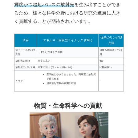
輝度かつ超短パルスの放射光
を生み出すことができ
るため、様々な科学分野における研究の進展に大き
く貢献することが期待されています。
従来のリング型
項目
エネルギー回収型ライナック (ERL)
光源
電子ビームの利用
何度も周回させて利
一度だけ加速して利用
方法
用
放射光の輝度
非常に高い
低い
放射光のパルス幅
非常に短い (フェムト秒レベル)
比較的長い
空間的に小さくまとまった、高輝度の放射光
を得られる
メリット
–
超高速な現象の観測が可能
物質・生命科学への貢献