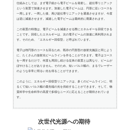
仕組みとしては、まず電子銃から電子ビームを発射し、超伝導リニアック
という装置で加速させます。加速した電子ビームは、円形に近いコースを
一周します。一周した後、再び超伝導リニアックを通過させますが、今度
は逆に減速させます。減速した電子ビームは最終的に廃棄されます。
この装置の特徴は、電子ビームを減速させる際にエネルギーを回収できる
ことです。回収したエネルギーは、次の電子ビームの加速に再利用されま
す。そのため、「エネルギー回収型」と呼ばれています。
電子は楕円形のコースを回るため、既存の円形型の放射光施設と同じよう
に、たくさんの放射光ビームラインを作ることができます。電子はコース
を一周するだけで、何度も周回し続ける従来の装置とは異なり、ビームが
ぼやけることがありません。そのため、短いパルス幅の、まるでレーザー
のような非常に明るい光を得ることができます。
このように、エネルギー回収型リニアックは、多くのビームラインに、明
るくて短いパルス幅の最先端の光を供給することができます。そして、物
質科学や生命科学の高度で多様なニーズに応えることが期待されていま
す。
次世代光源への期待