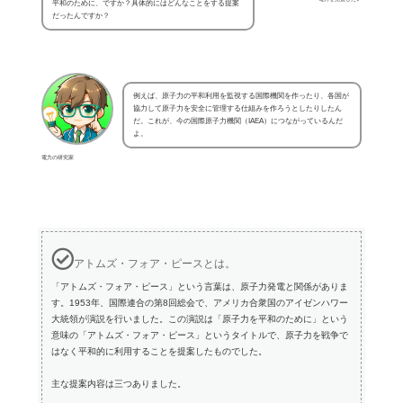
平和のために、ですか？具体的にはどんなことをする提案
だったんですか？
例えば、原子力の平和利用を監視する国際機関を作ったり、各国が
協力して原子力を安全に管理する仕組みを作ろうとしたりしたん
だ。これが、今の国際原子力機関（IAEA）につながっているんだ
よ。
電力の研究家
アトムズ・フォア・ピースとは。
「アトムズ・フォア・ピース」という言葉は、原子力発電と関係がありま
す。1953年、国際連合の第8回総会で、アメリカ合衆国のアイゼンハワー
大統領が演説を行いました。この演説は「原子力を平和のために」という
意味の「アトムズ・フォア・ピース」というタイトルで、原子力を戦争で
はなく平和的に利用することを提案したものでした。
主な提案内容は三つありました。