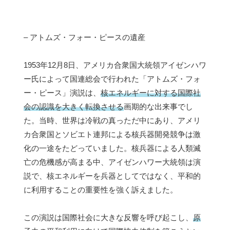
– アトムズ・フォー・ピースの遺産
1953年12月8日、アメリカ合衆国大統領アイゼンハワ
ー氏によって国連総会で行われた「アトムズ・フォ
ー・ピース」演説は、
核エネルギーに対する国際社
会の認識を大きく転換させる
画期的な出来事でし
た。当時、世界は冷戦の真っただ中にあり、アメリ
カ合衆国とソビエト連邦による核兵器開発競争は激
化の一途をたどっていました。核兵器による人類滅
亡の危機感が高まる中、アイゼンハワー大統領は演
説で、核エネルギーを兵器としてではなく、平和的
に利用することの重要性を強く訴えました。
この演説は国際社会に大きな反響を呼び起こし、
原