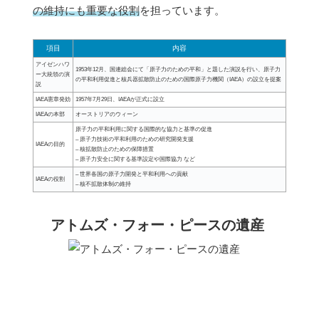
の維持にも重要な役割
を担っています。
項目
内容
アイゼンハワ
1953年12月、国連総会にて「原子力のための平和」と題した演説を行い、原子力
ー大統領の演
の平和利用促進と核兵器拡散防止のための国際原子力機関（IAEA）の設立を提案
説
IAEA憲章発効
1957年7月29日、IAEAが正式に設立
IAEAの本部
オーストリアのウィーン
原子力の平和利用に関する国際的な協力と基準の促進
– 原子力技術の平和利用のための研究開発支援
IAEAの目的
– 核拡散防止のための保障措置
– 原子力安全に関する基準設定や国際協力 など
– 世界各国の原子力開発と平和利用への貢献
IAEAの役割
– 核不拡散体制の維持
アトムズ・フォー・ピースの遺産