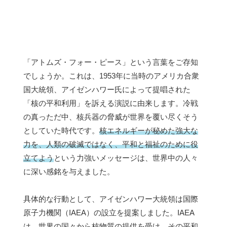
「アトムズ・フォー・ピース」という言葉をご存知
でしょうか。これは、1953年に当時のアメリカ合衆
国大統領、アイゼンハワー氏によって提唱された
「核の平和利用」を訴える演説に由来します。冷戦
の真っただ中、核兵器の脅威が世界を覆い尽くそう
としていた時代です。
核エネルギーが秘めた強大な
力を、人類の破滅ではなく、平和と福祉のために役
立てよう
という力強いメッセージは、世界中の人々
に深い感銘を与えました。
具体的な行動として、アイゼンハワー大統領は国際
原子力機関（IAEA）の設立を提案しました。IAEA
は、世界の国々から核物質の提供を受け、その平和