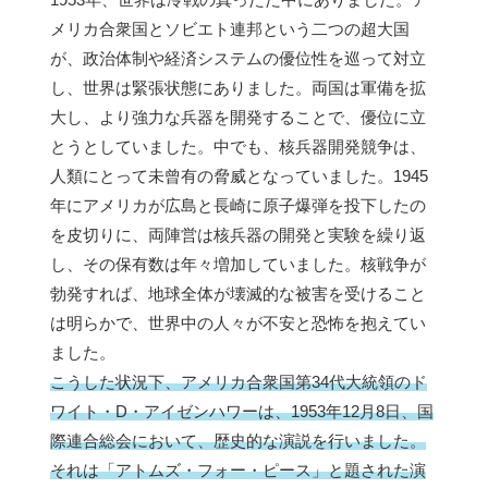
メリカ合衆国とソビエト連邦という二つの超大国
が、政治体制や経済システムの優位性を巡って対立
し、世界は緊張状態にありました。両国は軍備を拡
大し、より強力な兵器を開発することで、優位に立
とうとしていました。中でも、核兵器開発競争は、
人類にとって未曾有の脅威となっていました。1945
年にアメリカが広島と長崎に原子爆弾を投下したの
を皮切りに、両陣営は核兵器の開発と実験を繰り返
し、その保有数は年々増加していました。核戦争が
勃発すれば、地球全体が壊滅的な被害を受けること
は明らかで、世界中の人々が不安と恐怖を抱えてい
ました。
こうした状況下、アメリカ合衆国第34代大統領のド
ワイト・D・アイゼンハワーは、1953年12月8日、国
際連合総会において、歴史的な演説を行いました。
それは「アトムズ・フォー・ピース」と題された演