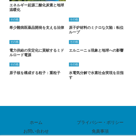
エネルギー起源二酸化炭素と地球
温暖化
その他
その他
希少難病医薬品開発を支える法律
原子炉材料のミクロな欠陥：転位
ループ
その他
その他
電力供給の安定化に貢献するミド
エルニーニョ現象と地球への影響
ルロード電源
その他
その他
原子核を構成する粒子：重粒子
水電気分解で水素社会実現を目指
す
ホーム
プライバシー・ポリシー
お問い合わせ
免責事項