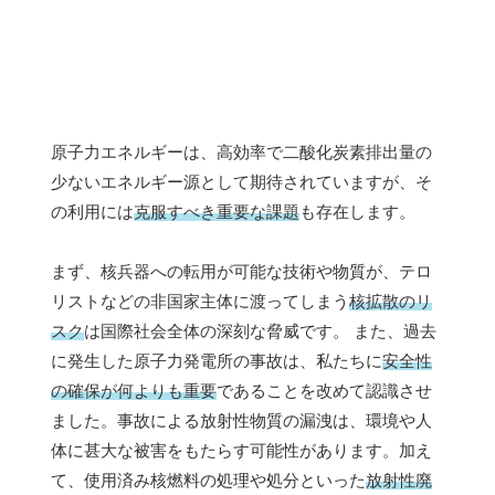
原子力エネルギーは、高効率で二酸化炭素排出量の
少ないエネルギー源として期待されていますが、そ
の利用には
克服すべき重要な課題
も存在します。
まず、核兵器への転用が可能な技術や物質が、テロ
リストなどの非国家主体に渡ってしまう
核拡散のリ
スク
は国際社会全体の深刻な脅威です。 また、過去
に発生した原子力発電所の事故は、私たちに
安全性
の確保が何よりも重要
であることを改めて認識させ
ました。事故による放射性物質の漏洩は、環境や人
体に甚大な被害をもたらす可能性があります。加え
て、使用済み核燃料の処理や処分といった
放射性廃