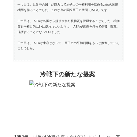
一つ目は、世界中の国々が協力して原子力の平和利用を進めるための国際
機関を作ることでした。これが今の国際原子力機関（IAEA）です。
二つ目は、IAEAが各国から提供された核物質を管理することでした。核物
質を平和目的以外に使われないように、IAEAが責任を持って保管、貯蔵、
保護することになっていました。
三つ目は、IAEAが中心となって、原子力の平和利用をもっと推進していく
ことでした。
冷戦下の新たな提案
1953年、世界は冷戦の真っただ中にありました。ア