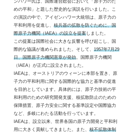
ンハワー氏は、国際連合総会において「原子力のた
めの平和」と題した歴史的な演説を行いました。こ
の演説の中で、アイゼンハワー大統領は、原子力の
平和利用を促進し、
核兵器の拡散を防ぐために、国
際原子力機関（IAEA）の設立を提案
しました。
この提案は国際社会に大きな反響を呼び起こし、国
際的な協議が進められました。そして、
1957年7月29
日、国際原子力機関憲章が発効
。国際原子力機関
（IAEA）が正式に設立されました。
IAEAは、オーストリアのウィーンに本部を置き、原
子力の平和利用に関する国際的な協力と基準の促進
を目的としています。具体的には、原子力技術の平
和利用のための研究開発支援、核拡散防止のための
保障措置、原子力安全に関する基準設定や国際協力
など、多岐にわたる活動を行っています。
IAEAは、設立以来、世界各国の原子力開発と平和利
用に大きく貢献してきました。また、
核不拡散体制