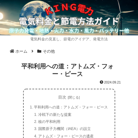
電気料金の見直し、節電のアイデア、発電方法
ホーム
その他
平和利用への道：アトムズ・フォ
ー・ピース
2024.09.21
目次
平和利用への道：アトムズ・フォー・ピース
冷戦下の新たな提案
核の平和利用
国際原子力機関（IAEA）の設立
アトムズ・フォー・ピースの遺産