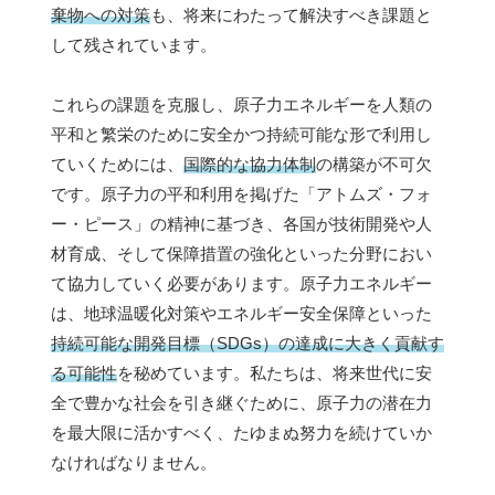
棄物への対策
も、将来にわたって解決すべき課題と
して残されています。
これらの課題を克服し、原子力エネルギーを人類の
平和と繁栄のために安全かつ持続可能な形で利用し
ていくためには、
国際的な協力体制
の構築が不可欠
です。原子力の平和利用を掲げた「アトムズ・フォ
ー・ピース」の精神に基づき、各国が技術開発や人
材育成、そして保障措置の強化といった分野におい
て協力していく必要があります。原子力エネルギー
は、地球温暖化対策やエネルギー安全保障といった
持続可能な開発目標（SDGs）の達成に大きく貢献す
る可能性
を秘めています。私たちは、将来世代に安
全で豊かな社会を引き継ぐために、原子力の潜在力
を最大限に活かすべく、たゆまぬ努力を続けていか
なければなりません。