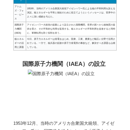
アトム
1953年、当時のアメリカ合衆国大統領アイゼンハワー氏による核の平和利用を訴える
ズ・フォ
演説。核エネルギーを平和と福祉のために役立てようというメッセージは、世界中の
ー・ピー
人々に深い感銘を与えた。
ス
国際原子
アイゼンハワー大統領の提案により設立された国際機関。世界の国々から核物質の提
力機関
供を受け、その平和的な利用を監視する。核エネルギーの平和利用を促進すると同時
(IAEA)
に、軍事転用を防ぐ役割を担う。
核エネル
今日、原子力エネルギーは発電をはじめ、医療、工業、農業など幅広い分野で活用さ
ギーの活
れている。一方で、核兵器の拡散や原子力発電所の事故など、解決すべき課題も山積
用と課題
している。
国際原子力機関（IAEA）の設立
1953年12月、当時のアメリカ合衆国大統領、アイゼ