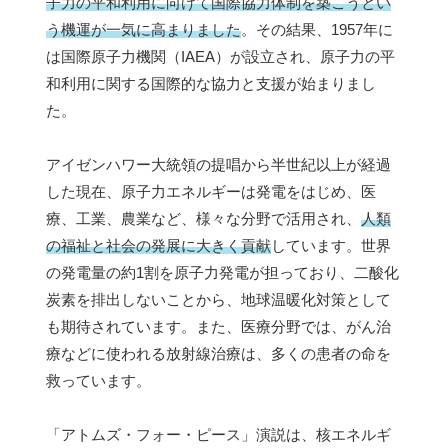
子力の平和利用に向けて国際協力体制を築こうとい
う機運が一気に高まりました
。その結果、1957年に
は国際原子力機関（IAEA）が設立され、原子力の平
和利用に関する国際的な協力と支援が始まりまし
た。
アイゼンハワー大統領の提唱から半世紀以上が経過
した現在、原子力エネルギーは発電をはじめ、医
療、工業、農業など、様々な分野で活用され、
人類
の福祉と社会の発展に大きく貢献
しています。世界
の発電量の約1割を原子力発電が担っており、二酸化
炭素を排出しないことから、地球温暖化対策として
も期待されています。また、医療分野では、がん治
療などに使われる放射線治療は、多くの患者の命を
救っています。
「アトムズ・フォー・ピース」演説は、核エネルギ