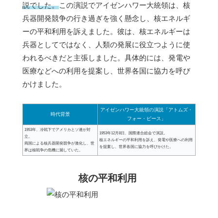
説でした。
この演説でアイゼンハワー大統領は、核
兵器開発競争の行き過ぎを強く懸念し、核エネルギ
ーの平和利用を訴えました。彼は、核エネルギーは
兵器としてではなく、人類の発展に役立つように使
われるべきだと主張しました。具体的には、発電や
医療などへの利用を提案し、世界各国に協力を呼び
かけました。
アイゼンハワー大統領の演説「アトムズ・
時代背景
フォー・ピース」
1953年、冷戦下でアメリカとソ連が対
1953年12月8日、国際連合総会で演説。
立。
核エネルギーの平和利用を訴え、発電や医療への利用
両国による核兵器開発競争が激化し、世
を提案し、世界各国に協力を呼びかけた。
界は核戦争の危機に瀕していた。
核の平和利用