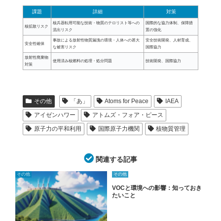
課題
詳細
対策
核兵器転用可能な技術・物質のテロリスト等への
国際的な協力体制、保障措
核拡散リスク
流出リスク
置の強化
事故による放射性物質漏洩の環境・人体への甚大
安全技術開発、人材育成、
安全性確保
な被害リスク
国際協力
放射性廃棄物
使用済み核燃料の処理・処分問題
技術開発、国際協力
対策
その他
「あ」
Atoms for Peace
IAEA
アイゼンハワー
アトムズ・フォア・ピース
原子力の平和利用
国際原子力機関
核物質管理
関連する記事
その他
その他
VOCと環境への影響：知っておき
たいこと