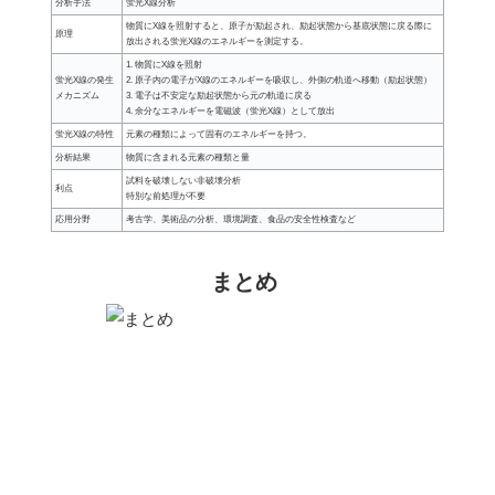
分析手法
蛍光X線分析
物質にX線を照射すると、原子が励起され、励起状態から基底状態に戻る際に
原理
放出される蛍光X線のエネルギーを測定する。
1. 物質にX線を照射
蛍光X線の発生
2. 原子内の電子がX線のエネルギーを吸収し、外側の軌道へ移動（励起状態）
メカニズム
3. 電子は不安定な励起状態から元の軌道に戻る
4. 余分なエネルギーを電磁波（蛍光X線）として放出
蛍光X線の特性
元素の種類によって固有のエネルギーを持つ。
分析結果
物質に含まれる元素の種類と量
試料を破壊しない非破壊分析
利点
特別な前処理が不要
応用分野
考古学、美術品の分析、環境調査、食品の安全性検査など
まとめ