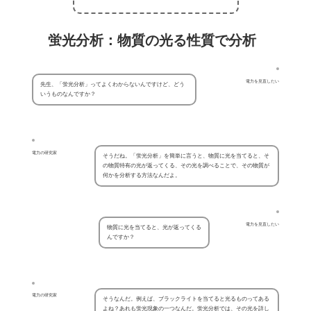
蛍光分析：物質の光る性質で分析
電力を見直したい
先生、「蛍光分析」ってよくわからないんですけど、どう
いうものなんですか？
電力の研究家
そうだね。「蛍光分析」を簡単に言うと、物質に光を当てると、そ
の物質特有の光が返ってくる、その光を調べることで、その物質が
何かを分析する方法なんだよ。
電力を見直したい
物質に光を当てると、光が返ってくる
んですか？
電力の研究家
そうなんだ。例えば、ブラックライトを当てると光るものってある
よね？あれも蛍光現象の一つなんだ。蛍光分析では、その光を詳し