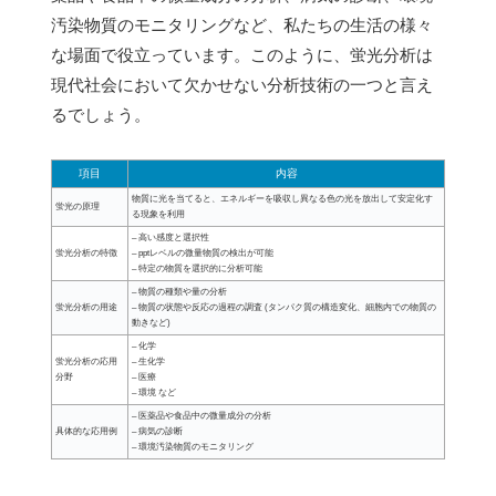
汚染物質のモニタリングなど、私たちの生活の様々
な場面で役立っています。このように、蛍光分析は
現代社会において欠かせない分析技術の一つと言え
るでしょう。
項目
内容
物質に光を当てると、エネルギーを吸収し異なる色の光を放出して安定化す
蛍光の原理
る現象を利用
– 高い感度と選択性
蛍光分析の特徴
– pptレベルの微量物質の検出が可能
– 特定の物質を選択的に分析可能
– 物質の種類や量の分析
蛍光分析の用途
– 物質の状態や反応の過程の調査 (タンパク質の構造変化、細胞内での物質の
動きなど)
– 化学
蛍光分析の応用
– 生化学
分野
– 医療
– 環境 など
– 医薬品や食品中の微量成分の分析
具体的な応用例
– 病気の診断
– 環境汚染物質のモニタリング