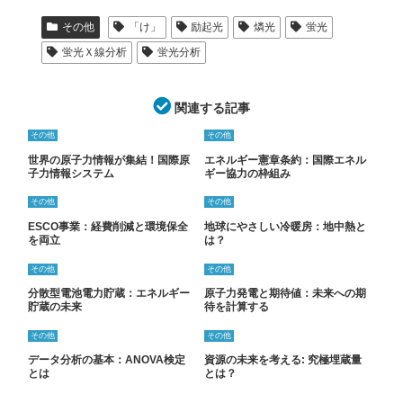
その他
「け」
励起光
燐光
蛍光
蛍光Ｘ線分析
蛍光分析
関連する記事
その他
その他
世界の原子力情報が集結！国際原
エネルギー憲章条約：国際エネル
子力情報システム
ギー協力の枠組み
その他
その他
ESCO事業：経費削減と環境保全
地球にやさしい冷暖房：地中熱と
を両立
は？
その他
その他
分散型電池電力貯蔵：エネルギー
原子力発電と期待値：未来への期
貯蔵の未来
待を計算する
その他
その他
データ分析の基本：ANOVA検定
資源の未来を考える: 究極埋蔵量
とは
とは？