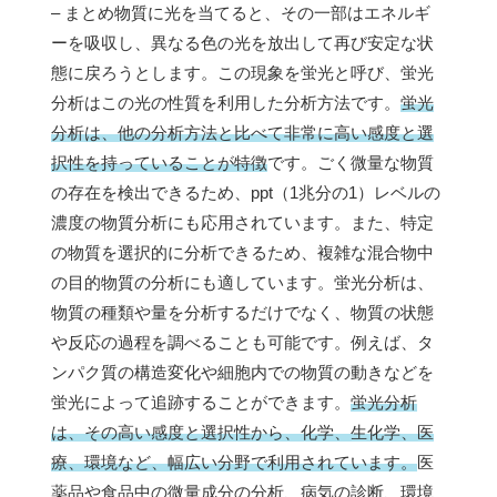
– まとめ物質に光を当てると、その一部はエネルギ
ーを吸収し、異なる色の光を放出して再び安定な状
態に戻ろうとします。この現象を蛍光と呼び、蛍光
分析はこの光の性質を利用した分析方法です。
蛍光
分析は、他の分析方法と比べて非常に高い感度と選
択性を持っていることが特徴
です。ごく微量な物質
の存在を検出できるため、ppt（1兆分の1）レベルの
濃度の物質分析にも応用されています。また、特定
の物質を選択的に分析できるため、複雑な混合物中
の目的物質の分析にも適しています。蛍光分析は、
物質の種類や量を分析するだけでなく、物質の状態
や反応の過程を調べることも可能です。例えば、タ
ンパク質の構造変化や細胞内での物質の動きなどを
蛍光によって追跡することができます。
蛍光分析
は、その高い感度と選択性から、化学、生化学、医
療、環境など、幅広い分野で利用されています。
医
薬品や食品中の微量成分の分析、病気の診断、環境