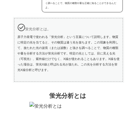
く調べることで、物質の種類や量を正確に知ることができるんだ
よ。
蛍光分析とは。
原子力発電で使われる「蛍光分析」という言葉について説明します。物質
に特定の光を当てると、その物質は違う光を放ちます。この現象を利用し
て、放たれた光の波長（または波数）と強さを調べることで、物質の種類
や量を分析する方法が蛍光分析です。特定の光としては、目に見える光
（可視光）、紫外線だけでなく、X線が使われることもあります。X線を使
った場合は、蛍光X線と呼ばれる光が放たれ、この光を分析する方法を蛍
光X線分析と呼びます。
蛍光分析とは