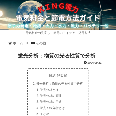
電気料金の見直し、節電のアイデア、発電方法
ホーム
その他
蛍光分析：物質の光る性質で分析
2024.09.21
目次
蛍光分析：物質の光る性質で分析
蛍光分析とは
蛍光分析の原理
蛍光分析の用途
蛍光Ｘ線分析とは
まとめ