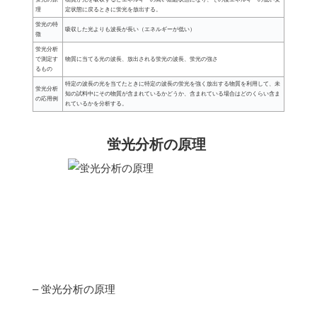
理
定状態に戻るときに蛍光を放出する。
蛍光の特
吸収した光よりも波長が長い（エネルギーが低い）
徴
蛍光分析
で測定す
物質に当てる光の波長、放出される蛍光の波長、蛍光の強さ
るもの
特定の波長の光を当てたときに特定の波長の蛍光を強く放出する物質を利用して、未
蛍光分析
知の試料中にその物質が含まれているかどうか、含まれている場合はどのくらい含ま
の応用例
れているかを分析する。
蛍光分析の原理
– 蛍光分析の原理