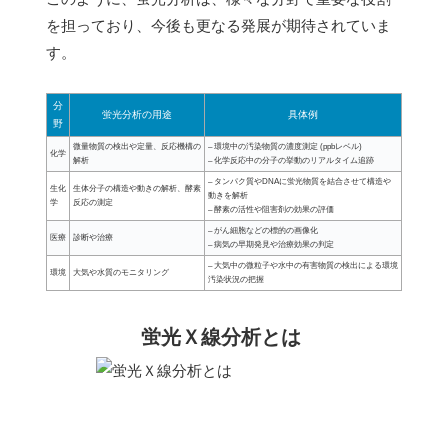
を担っており、今後も更なる発展が期待されていま
す。
分
蛍光分析の用途
具体例
野
微量物質の検出や定量、反応機構の
– 環境中の汚染物質の濃度測定 (ppbレベル)
化学
解析
– 化学反応中の分子の挙動のリアルタイム追跡
– タンパク質やDNAに蛍光物質を結合させて構造や
生化
生体分子の構造や動きの解析、酵素
動きを解析
学
反応の測定
– 酵素の活性や阻害剤の効果の評価
– がん細胞などの標的の画像化
医療
診断や治療
– 病気の早期発見や治療効果の判定
– 大気中の微粒子や水中の有害物質の検出による環境
環境
大気や水質のモニタリング
汚染状況の把握
蛍光Ｘ線分析とは