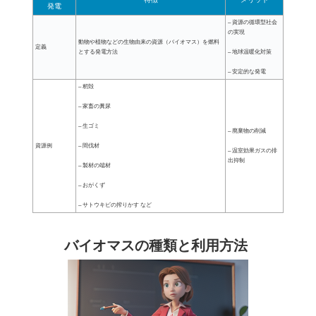
発電
– 資源の循環型社会
の実現
動物や植物などの生物由来の資源（バイオマス）を燃料
定義
とする発電方法
– 地球温暖化対策
– 安定的な発電
– 籾殻
– 家畜の糞尿
– 生ゴミ
– 廃棄物の削減
資源例
– 間伐材
– 温室効果ガスの排
出抑制
– 製材の端材
– おがくず
– サトウキビの搾りかす など
バイオマスの種類と利用方法