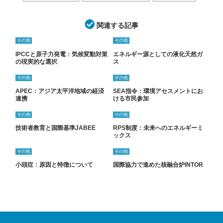
関連する記事
その他
その他
IPCCと原子力発電：気候変動対策
エネルギー源としての液化天然ガ
の現実的な選択
ス
その他
その他
APEC：アジア太平洋地域の経済
SEA指令：環境アセスメントにお
連携
ける市民参加
その他
その他
技術者教育と国際基準JABEE
RPS制度：未来へのエネルギーミ
ックス
その他
その他
小頭症：原因と特徴について
国際協力で進めた核融合炉INTOR