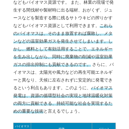
などもバイオマス資源です。 また、林業の現場で発
生する間伐材や製材時に出る端材、おがくず、ジュ
ースなどを製造する際に残るサトウキビの搾りかす
などもバイオマス資源として利用できます。
これら
のバイオマスは、そのまま放置すれば腐敗し、メタ
ンなどの温室効果ガスを発生させてしまいます。し
かし、燃料として有効活用することで、エネルギー
を生み出しながら、同時に廃棄物の削減や温室効果
ガスの排出抑制にも貢献できるのです。
さらに、バ
イオマスは、太陽光や風力などの再生可能エネルギ
ーと異なり、天候に左右されずに安定的に発電でき
るという利点もあります。このように、
バイオマス
発電は、資源の循環型社会の実現と地球温暖化対策
の両方に貢献できる、持続可能な社会を実現するた
めの重要な技術
と言えるでしょう。
バイオマス
特徴
メリット