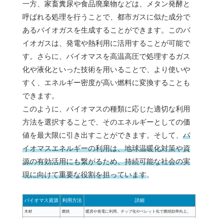
一方、家畜糞尿や食品廃棄物などは、メタン発酵と
呼ばれる処理を行うことで、都市ガスに似た成分で
あるバイオガスを生成することができます。このバ
イオガスは、発電や熱利用に活用することが可能で
す。さらに、バイオマスを高温高圧で処理するガス
化や液化といった技術を用いることで、より使いや
すく、エネルギー密度が高い燃料に変換することも
できます。
このように、バイオマスの種類に応じた適切な利用
方法を選択することで、そのエネルギーとしての価
値を最大限に引き出すことができます。そして、
バ
イオマスエネルギーの利用は、地球温暖化対策や資
源の有効活用にも繋がるため、持続可能な社会の実
現に向けて重要な役割を担っています
。
バイオマス資源
利用方法
詳細
木材
燃焼
暖房や発電に利用。チップ化やペレット化で燃焼効率向上。