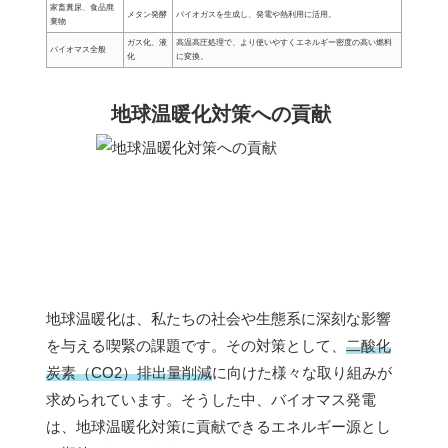
家畜糞尿、食品廃
メタン発酵
バイオガスを生成し、発電や熱利用に活用。
棄物
ガス化、液
高温高圧処理で、より使いやすくエネルギー密度の高い燃料
バイオマス全般
化
に変換。
地球温暖化対策への貢献
地球温暖化は、私たちの社会や生態系に深刻な影響
を与える喫緊の課題です。その対策として、
二酸化
炭素（CO2）排出量削減
に向けた様々な取り組みが
求められています。そうした中、バイオマス発電
は、地球温暖化対策に貢献できるエネルギー源とし