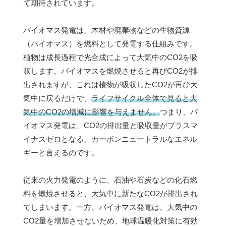
て期待されています。
バイオマス発電は、木材や廃棄物などの生物資源
（バイオマス）を燃料として発電する仕組みです。
植物は成長過程で光合成によって大気中のCO2を吸
収します。バイオマスを燃焼させると再びCO2が排
出されますが、これは植物が吸収したCO2が再び大
気中に戻るだけで、
ライフサイクル全体で見ると大
気中のCO2の増減に影響を与えません。
つまり、バ
イオマス発電は、CO2の排出量と吸収量がプラスマ
イナスゼロとなる、カーボンニュートラルなエネル
ギーと言えるのです。
従来の火力発電のように、石油や石炭などの化石燃
料を燃焼させると、大気中に新たなCO2が排出され
てしまいます。一方、バイオマス発電は、大気中の
CO2量を増加させないため、地球温暖化対策に有効