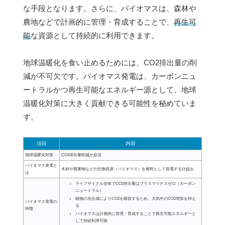
な手段となります。さらに、バイオマスは、森林や
農地などで計画的に管理・育成することで、
再生可
能
な資源として持続的に利用できます。
地球温暖化を食い止めるためには、CO2排出量の削
減が不可欠です。バイオマス発電は、カーボンニュ
ートラルかつ再生可能なエネルギー源として、地球
温暖化対策に大きく貢献できる可能性を秘めていま
す。
項目
内容
地球温暖化対策
CO2排出量削減が必須
バイオマス発電と
木材や廃棄物などの生物資源（バイオマス）を燃料として発電する仕組み
は
ライフサイクル全体でCO2排出量はプラスマイナスゼロ（カーボン
ニュートラル）
植物の光合成によりCO2を吸収するため、大気中のCO2増加を抑え
バイオマス発電の
る
特徴
バイオマスは計画的に管理・育成することで再生可能エネルギーと
して持続利用可能