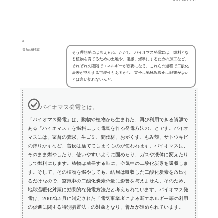
電力の研究家
そう理想的には言えるね。ただし、バイオマス発電には、燃料とな
る植物を育てるための土地や、運搬、燃料にするための加工など、
それぞれの段階でエネルギーが必要になる。これらの過程で二酸化
炭素が発生する可能性もあるから、完全に地球温暖化に影響がない
とは言い切れないんだ。
バイオマス発電とは。
「バイオマス発電」は、動物や植物から生まれた、再び利用できる資源で
ある「バイオマス」を燃料にして電気を作る発電方法のことです。バイオ
マスには、家畜の糞尿、生ゴミ、間伐材、おがくず、もみ殻、サトウキビ
の搾りかすなど、普段は捨ててしまうものが使われます。バイオマスは、
そのまま燃やしたり、使いやすいように固めたり、ガスや液体に変えたり
して燃料にします。植物は成長する時に、空気中の二酸化炭素を吸収しま
す。そして、その植物を燃やしても、結局は吸収した二酸化炭素を放出す
るだけなので、空気中の二酸化炭素の量に影響を与えません。そのため、
地球温暖化対策に効果的な発電方法だと考えられています。バイオマス発
電は、2002年5月に制定された「電気事業者による新エネルギー等の利用
の促進に関する特別措置法」の対象となり、普及が進められています。