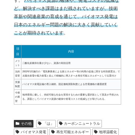
す。
バイオマス資源の確保や、発電コストの低減な
ど、解決すべき課題はまだ残されていますが、技術
革新や関連産業の育成を通じて、バイオマス発電は
日本のエネルギー問題の解決に大きく貢献していく
ことが期待されています
。
項
内容
目
メリ
二酸化炭素排出量が少ない、資源の有効活用
ット
法的
2002年5月施行の「電気事業者による新エネルギー等の利用の促進に関する特別措置法」で
背景
太陽光発電や風力発電と並んで積極的に導入すべき再生可能エネルギーとして位置付け
支援
バイオマス発電設備の導入補助、固定価格買取制度による売電価格の優遇措置
制度
今後
地球環境に優しく、持続可能な社会を実現するための重要な選択肢として普及が予想され
の展
る。課題としてバイオマス資源の確保や発電コストの低減などが挙げられる。
望
その他
「は」
カーボンニュートラル
バイオマス発電
再生可能エネルギー
地球温暖化