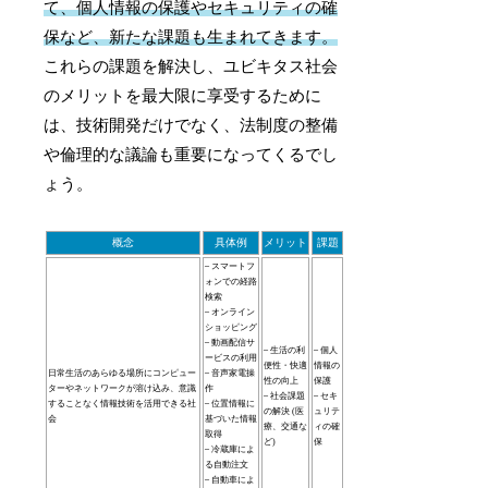
て、個人情報の保護やセキュリティの確
保など、新たな課題も生まれてきます。
これらの課題を解決し、ユビキタス社会
のメリットを最大限に享受するために
は、技術開発だけでなく、法制度の整備
や倫理的な議論も重要になってくるでし
ょう。
概念
具体例
メリット
課題
– スマートフ
ォンでの経路
検索
– オンライン
ショッピング
– 動画配信サ
– 生活の利
– 個人
ービスの利用
便性・快適
情報の
日常生活のあらゆる場所にコンピュー
– 音声家電操
性の向上
保護
ターやネットワークが溶け込み、意識
作
– 社会課題
– セキ
することなく情報技術を活用できる社
– 位置情報に
の解決 (医
ュリテ
会
基づいた情報
療、交通な
ィの確
取得
ど)
保
– 冷蔵庫によ
る自動注文
– 自動車によ