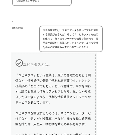
う関係するんですか？
電力の研究家
原子力発電所は、大量のデータを使って安全に運転
する必要があるんだ。そこで「ユビキタス」な技術
を使って、様々なセンサーから情報を集めたり、専
門家が遠隔から監視したりすることで、より安全性
を高める取り組みが進められているんだよ。
ユビキタスとは。
「ユビキタス」という言葉は、原子力発電の分野とは関
係なく、情報通信の分野で使われる言葉です。もともと
は英語の「どこにでもある」という意味で、場所を問わ
ずに誰でも簡単に情報にアクセスしたり、互いにやり取
りしたりできるような、便利な情報通信ネットワークや
サービスを表しています。
ユビキタスを実現するためには、単にコンピューターだ
けでなく、テレビや冷蔵庫、本など、様々な物に通信機
能を持たせ、人と人、物と物を繋ぐ必要があります。
このように、あらゆるものがネットワークで繋がること