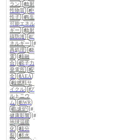
ラン
放射
性物質
中
性子
再生
可能エネル
ギー
放射
線防護
エ
ネルギー
再処理
発
電
核融
合
原子力
発電所
安
全
IAEA
核燃料サ
イクル
プ
ルトニウ
ム
BWR
高速炉
健康影響
地球温暖
化
核分
裂
軽水