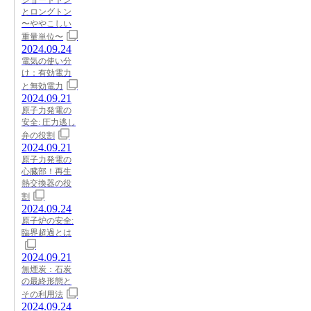
ショートトン
とロングトン
〜ややこしい
重量単位〜
2024.09.24
電気の使い分
け：有効電力
と無効電力
2024.09.21
原子力発電の
安全: 圧力逃し
弁の役割
2024.09.21
原子力発電の
心臓部！再生
熱交換器の役
割
2024.09.24
原子炉の安全:
臨界超過とは
2024.09.21
無煙炭：石炭
の最終形態と
その利用法
2024.09.24