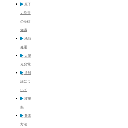
原子
力発電
の基礎
知識
地熱
発電
太陽
光発電
放射
線につ
いて
核燃
料
発電
方法