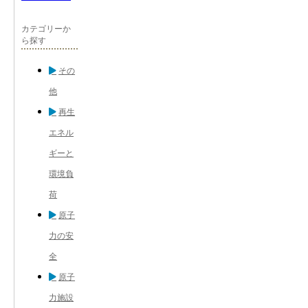
カテゴリーか
ら探す
その
他
再生
エネル
ギーと
環境負
荷
原子
力の安
全
原子
力施設