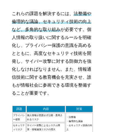
これらの課題を解決するには、
法整備や
倫理的な議論、セキュリティ技術の向上
など、多角的な取り組み
が必要です。個
人情報の取り扱いに関するルールを明確
化し、プライバシー保護の意識を高める
とともに、高度なセキュリティ技術を開
発し、サイバー攻撃に対する防御力を強
化しなければなりません。また、情報通
信技術に関する教育機会を充実させ、誰
もが情報社会に参画できる環境を整備す
ることが重要です。
課題
内容
対策
プライバシ
個人情報が意図せず公開・悪用さ
・法整備
ー侵害
れるリスク
・倫理的な議論
セキュリテ
サイバー攻撃によるシステム障
・セキュリティ技術の向
ィリスク
害・情報漏洩リスクの増大
上