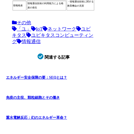
・情報通信技術に関する
情報通信技術の利用能力による格
情報格差
教育機会の充実
差の発生
その他
「ユ」
IoT
ネットワーク
ユビ
キタス
ユビキタスコンピューティン
グ
情報通信
関連する記事
エネルギー安全保障の要：SEQとは？
免疫の主役、顆粒細胞とその働き
重水電解反応：幻のエネルギー革命？