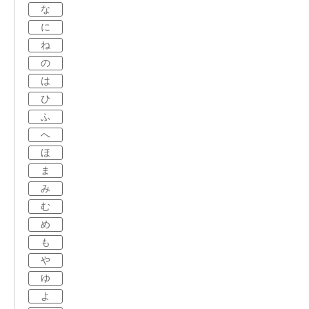
な
に
ね
の
は
ひ
ふ
へ
ほ
ま
み
む
め
も
や
ゆ
よ