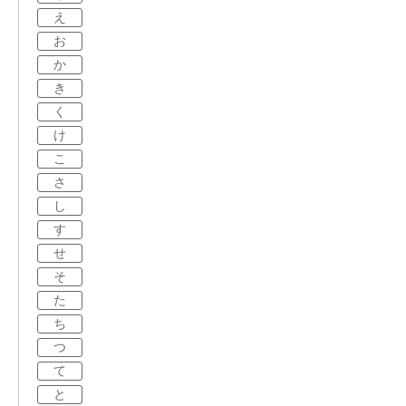
え
お
か
き
く
け
こ
さ
し
す
せ
そ
た
ち
つ
て
と