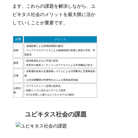
ます。これらの課題を解決しながら、ユ
ビキタス社会のメリットを最大限に活か
していくことが重要です。
分野
メリット
– 遠隔医療による地理的制限の解消
医療
– ウェアラブルデバイスによる健康状態の把握と病気の予防・早
期発見
– 個別最適化された学習の実現
教育
– 世界中の教育コンテンツへのアクセスによる学習機会の拡大
– 自動運転技術や交通情報システムによる渋滞解消と交通事故削
交通
減
– 公共交通機関の利便性向上による環境負荷低減
– サプライチェーン管理の効率化
企業活
– 顧客ニーズに合わせたサービス提供
動
– IoTを活用した新たなビジネスモデルの創出
ユビキタス社会の課題