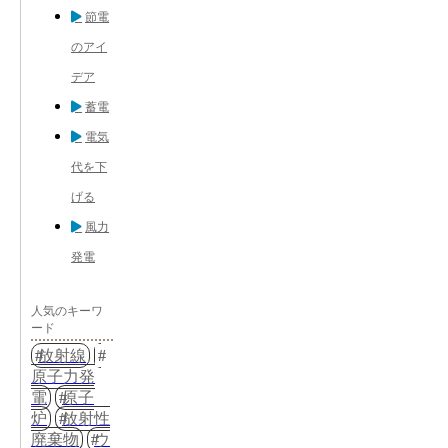
節電
のアイ
デア
蓄電
電気
代を下
げる
風力
発電
人気のキーワ
ード
放射線
原子力発
電
原子
炉
放射性
廃棄物
ウ