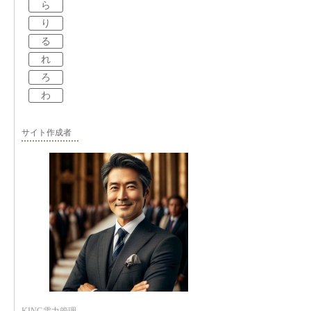
ら
り
る
れ
ろ
わ
サイト作成者