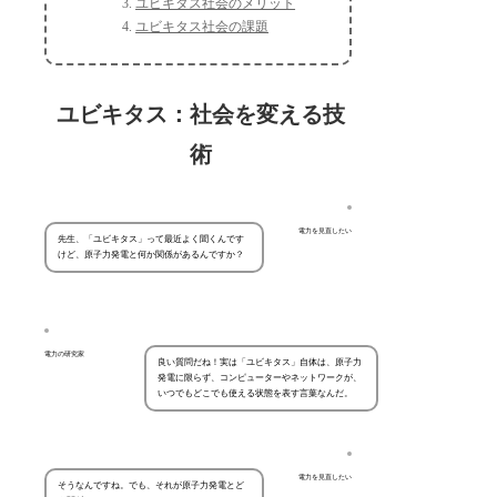
ユビキタス社会のメリット
ユビキタス社会の課題
ユビキタス：社会を変える技
術
電力を見直したい
先生、「ユビキタス」って最近よく聞くんです
けど、原子力発電と何か関係があるんですか？
電力の研究家
良い質問だね！実は「ユビキタス」自体は、原子力
発電に限らず、コンピューターやネットワークが、
いつでもどこでも使える状態を表す言葉なんだ。
電力を見直したい
そうなんですね。でも、それが原子力発電とど