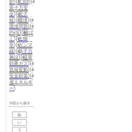
炉
ICRP
原子力安
全
原子
核
環境
環境問題
PWR
被ば
く
生物
学
ガンマ
線
原子力
施設
温室
効果ガス
気候変動
安全対策
省エネルギ
ー
50音から探す
あ
い
う