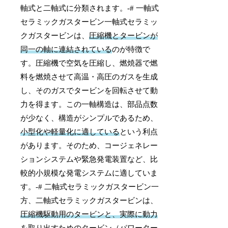
軸式と二軸式に分類されます。-# 一軸式
セラミックガスタービン一軸式セラミッ
クガスタービンは、
圧縮機とタービンが
同一の軸に連結されている
のが特徴で
す。圧縮機で空気を圧縮し、燃焼器で燃
料を燃焼させて高温・高圧のガスを生成
し、そのガスでタービンを回転させて動
力を得ます。この一軸構造は、部品点数
が少なく、構造がシンプルであるため、
小型化や軽量化に適している
という利点
があります。そのため、コージェネレー
ションシステムや緊急発電装置など、比
較的小規模な発電システムに適していま
す。-# 二軸式セラミックガスタービン一
方、二軸式セラミックガスタービンは、
圧縮機駆動用のタービンと、実際に動力
を取り出すためのタービン（パワーター