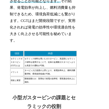
させることが可能となります。
その結
果、発電効率が向上し、燃料消費量も抑
制できるため、環境負荷低減にも繋がり
ます。CGTはまだ開発段階ですが、実用
化されれば発電の効率性や環境適合性を
大きく向上させる可能性を秘めていま
す。
項目
内容
セラミックガ
セラミック材料を用いたガスタービン。高温部にセラミッ
スタービン
ク材料を使用することで、従来の金属製ガスタービンより
(CGT)とは
も高温での運転が可能。
タービン入口温度の上昇により、発電効率向上、燃料消費
メリット
量抑制、環境負荷低減が可能。
開発段階だが、実用化で発電の効率性・環境適合性向上に
現状と展望
期待。
小型ガスタービンの課題とセ
ラミックの役割