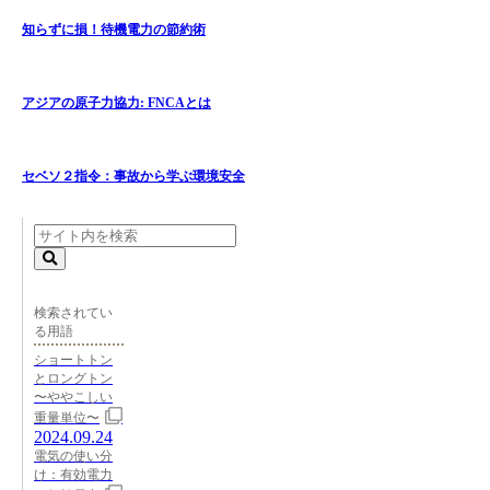
知らずに損！待機電力の節約術
アジアの原子力協力: FNCAとは
セベソ２指令：事故から学ぶ環境安全
検索されてい
る用語
ショートトン
とロングトン
〜ややこしい
重量単位〜
2024.09.24
電気の使い分
け：有効電力