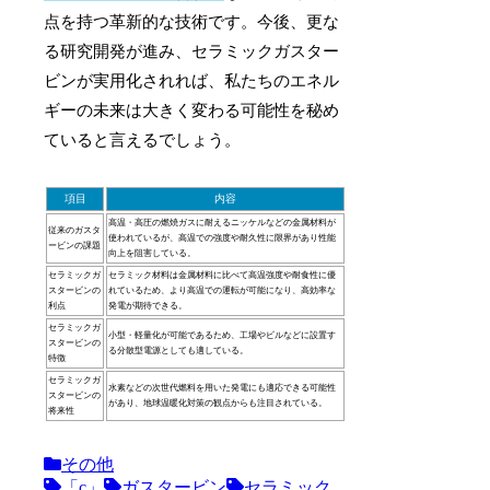
点を持つ革新的な技術です。今後、更な
る研究開発が進み、セラミックガスター
ビンが実用化されれば、私たちのエネル
ギーの未来は大きく変わる可能性を秘め
ていると言えるでしょう。
項目
内容
高温・高圧の燃焼ガスに耐えるニッケルなどの金属材料が
従来のガスタ
使われているが、高温での強度や耐久性に限界があり性能
ービンの課題
向上を阻害している。
セラミックガ
セラミック材料は金属材料に比べて高温強度や耐食性に優
スタービンの
れているため、より高温での運転が可能になり、高効率な
利点
発電が期待できる。
セラミックガ
小型・軽量化が可能であるため、工場やビルなどに設置す
スタービンの
る分散型電源としても適している。
特徴
セラミックガ
水素などの次世代燃料を用いた発電にも適応できる可能性
スタービンの
があり、地球温暖化対策の観点からも注目されている。
将来性
その他
「c」
ガスタービン
セラミック