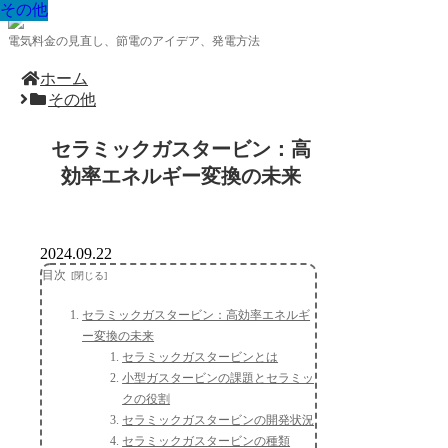
その他
その他
その他
その他
その他
その他
その他
その他
その他
電気料金の見直し、節電のアイデア、発電方法
ホーム
その他
セラミックガスタービン：高
効率エネルギー変換の未来
2024.09.22
目次
セラミックガスタービン：高効率エネルギ
ー変換の未来
セラミックガスタービンとは
小型ガスタービンの課題とセラミッ
クの役割
セラミックガスタービンの開発状況
セラミックガスタービンの種類