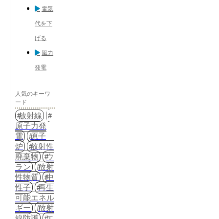
電気
代を下
げる
風力
発電
人気のキーワ
ード
放射線
原子力発
電
原子
炉
放射性
廃棄物
ウ
ラン
放射
性物質
中
性子
再生
可能エネル
ギー
放射
線防護
エ