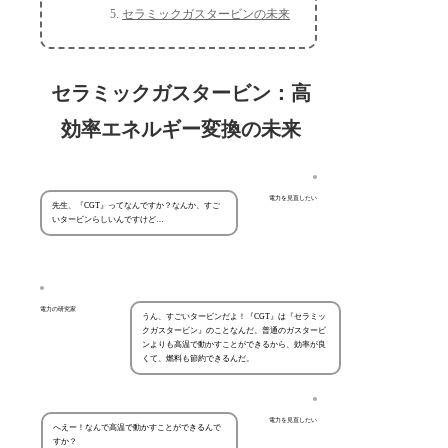
セラミックガスタービンの未来
セラミックガスタービン：高
効率エネルギー変換の未来
電力を見直したい
先生、『CGT』ってなんですか？なんか、すご
いタービンらしいんですけど…
電力の研究家
うん、すごいタービンだよ！『CGT』は『セラミッ
クガスタービン』のことなんだ。普通のガスタービ
ンよりも高温で動かすことができるから、効率が良
くて、燃料も節約できるんだ。
電力を見直したい
へえー！なんで高温で動かすことができるんで
すか？