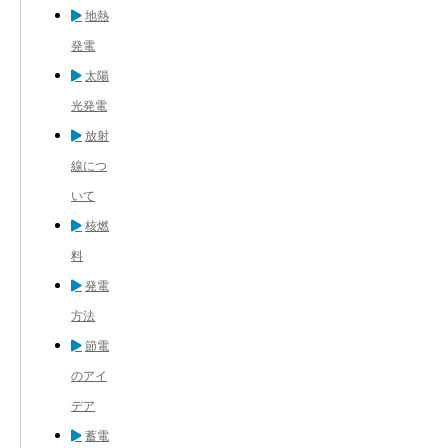
地熱
発電
太陽
光発電
放射
線につ
いて
核燃
料
発電
方法
節電
のアイ
デア
蓄電