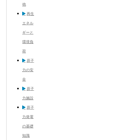
他
再生
エネル
ギーと
環境負
荷
原子
力の安
全
原子
力施設
原子
力発電
の基礎
知識