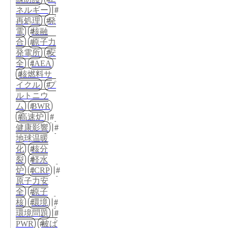
ネルギー
再処理
発
電
核融
合
原子力
発電所
安
全
IAEA
核燃料サ
イクル
プ
ルトニウ
ム
BWR
高速炉
健康影響
地球温暖
化
核分
裂
軽水
炉
ICRP
原子力安
全
原子
核
環境
環境問題
PWR
被ば