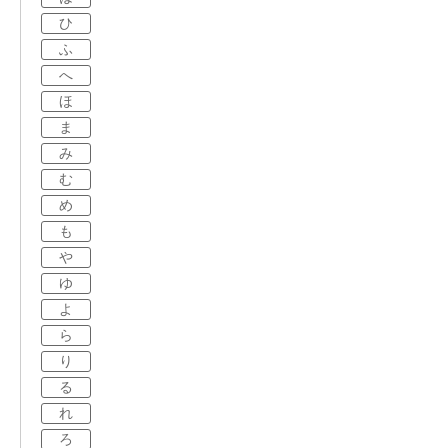
ひ
ふ
へ
ほ
ま
み
む
め
も
や
ゆ
よ
ら
り
る
れ
ろ