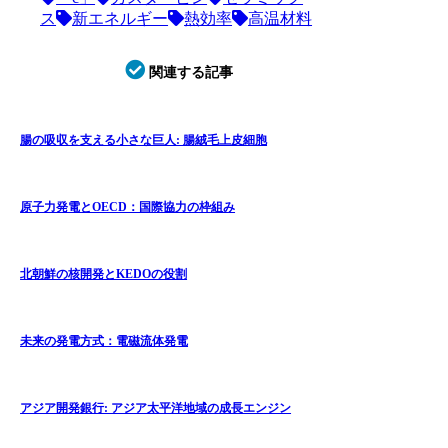
ス
新エネルギー
熱効率
高温材料
関連する記事
腸の吸収を支える小さな巨人: 腸絨毛上皮細胞
原子力発電とOECD：国際協力の枠組み
北朝鮮の核開発とKEDOの役割
未来の発電方式：電磁流体発電
アジア開発銀行: アジア太平洋地域の成長エンジン