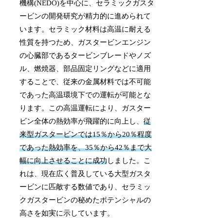
機構(NEDO)を中心に、セラミックガスタ
ービンの開発研究が精力的に進められて
います。セラミック材料は高温に耐える
性質を持つため、ガスタービンエンジン
の心臓部であるタービンブレードやノズ
ル、燃焼器、部品固定リングなどに適用
することで、従来の金属材料では不可能
であった高温環境下での運転が可能とな
ります。この高温運転により、ガスター
ビン全体の熱効率が飛躍的に向上し、
従
来型ガスタービンでは15％から20％程度
であった熱効率を、35％から42％まで大
幅に向上させることに成功
しました。こ
れは、現在広く普及している大型ガスタ
ービンに匹敵する数値であり、セラミッ
クガスタービンの秘めたポテンシャルの
高さを如実に示しています。