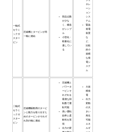
ジェ
ネレ
ーシ
ョン
部品点数
シス
が少な
テム
く、構造
緊急
一軸式
がシンプ
発電
セラミ
圧縮機とタービンが同
ル
装置
ックガ
一軸に連結
小型化・
な
スター
軽量化に
ど、
ビン
適してい
比較
る
的小
規模
な発
電シ
ステ
ム
圧縮機と
パワータ
大規
ービンそ
模発
れぞれを
電
最適な回
出力
転数で運
変動
二軸式
転可能
の大
圧縮機駆動用のタービ
セラミ
高い運転
きい
ンと動力を取り出すた
ックガ
効率と柔
再生
めのタービンがそれぞ
スター
軟性を実
可能
れ別の軸に連結
ビン
現
エネ
出力の変
ルギ