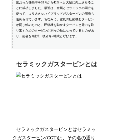
度だった熱効率を35％から42％へと大幅に向上させるこ
とに成功しました。最近は、金属とセラミックの両方を
使って、より大きなハイブリッドガスタービンの開発も
進められています。ちなみに、空気の圧縮機とタービン
が同じ軸のものと、圧縮機を動かすタービンと電力を取
り出すためのタービンが別々の軸になっているものがあ
り、前者を1軸式、後者を2軸式と呼びます。
セラミックガスタービンとは
– セラミックガスタービンとはセラミッ
クガスタービン(CGT)は、その名の通り