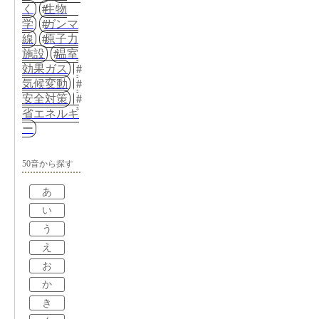
く
生物
学
ガンマ
線
原子力
施設
温室
効果ガス
気候変動
安全対策
省エネルギ
ー
50音から探す
あ
い
う
え
お
か
き