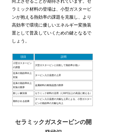
向上させることが期待されています。セ
ラミック材料の登場は、小型ガスタービ
ンが抱える熱効率の課題を克服し、より
高効率で環境に優しいエネルギー変換装
置として普及していくための鍵となるで
しょう。
項目
説明
小型ガスタービン
大型ガスタービンと比較して熱効率が低い
の課題
従来の熱効率向上
タービン入口温度の上昇
対策
従来の熱効率向上
金属材料の耐熱温度の限界
対策の限界
新しい解決策
セラミック材料の活用（1,500℃以上の高温に耐える）
タービン入口温度の大幅な上昇による、小型ガスター
期待される効果
ビンの熱効率の大幅な向上
セラミックガスタービンの開