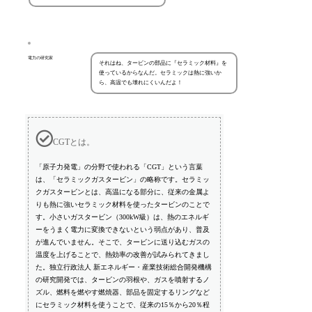
電力の研究家
それはね、タービンの部品に『セラミック材料』を
使っているからなんだ。セラミックは熱に強いか
ら、高温でも壊れにくいんだよ！
CGTとは。
「原子力発電」の分野で使われる「CGT」という言葉
は、「セラミックガスタービン」の略称です。セラミッ
クガスタービンとは、高温になる部分に、従来の金属よ
りも熱に強いセラミック材料を使ったタービンのことで
す。小さいガスタービン（300kW級）は、熱のエネルギ
ーをうまく電力に変換できないという弱点があり、普及
が進んでいません。そこで、タービンに送り込むガスの
温度を上げることで、熱効率の改善が試みられてきまし
た。独立行政法人 新エネルギー・産業技術総合開発機構
の研究開発では、タービンの羽根や、ガスを噴射するノ
ズル、燃料を燃やす燃焼器、部品を固定するリングなど
にセラミック材料を使うことで、従来の15％から20％程