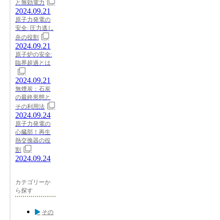
と無効電力
2024.09.21
原子力発電の
安全: 圧力逃し
弁の役割
2024.09.21
原子炉の安全:
臨界超過とは
2024.09.21
無煙炭：石炭
の最終形態と
その利用法
2024.09.24
原子力発電の
心臓部！再生
熱交換器の役
割
2024.09.24
カテゴリーか
ら探す
その