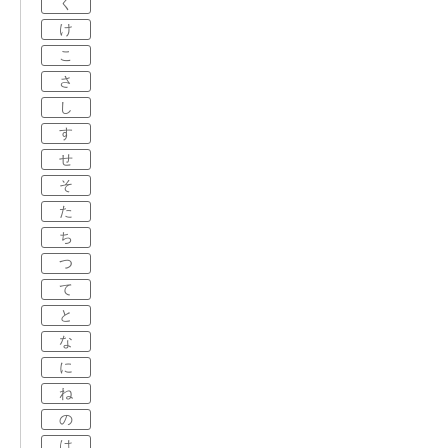
く
け
こ
さ
し
す
せ
そ
た
ち
つ
て
と
な
に
ね
の
は