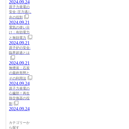
2024.09.24
原子力発電の
安全: 圧力逃し
弁の役割
2024.09.21
電気の使い分
け：有効電力
と無効電力
2024.09.21
原子炉の安全:
臨界超過とは
2024.09.21
無煙炭：石炭
の最終形態と
その利用法
2024.09.24
原子力発電の
心臓部！再生
熱交換器の役
割
2024.09.24
カテゴリーか
ら探す