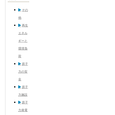
その
他
再生
エネル
ギーと
環境負
荷
原子
力の安
全
原子
力施設
原子
力発電