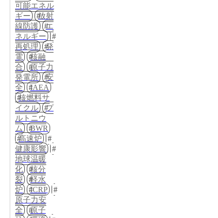
可能エネル
ギー
放射
線防護
エ
ネルギー
再処理
発
電
核融
合
原子力
発電所
安
全
IAEA
核燃料サ
イクル
プ
ルトニウ
ム
BWR
高速炉
健康影響
地球温暖
化
核分
裂
軽水
炉
ICRP
原子力安
全
原子