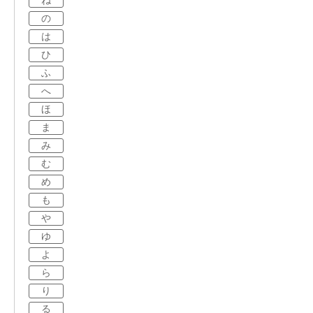
ね
の
は
ひ
ふ
へ
ほ
ま
み
む
め
も
や
ゆ
よ
ら
り
る