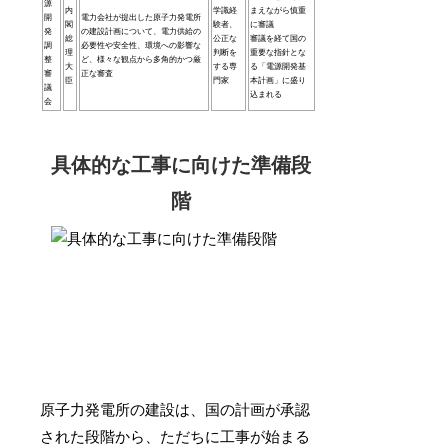
源
内
学識経
まえながら慎重
開
電力会社が提出した原子力発電所
閣
験者、
に審議
発
の建設計画について、電力供給の
総
公正な
審議を経て国の
調
必要性や安全性、環境への影響な
理
判断を
重要な指針とな
整
ど、様々な観点から多角的かつ厳
大
する専
る「電源開発基
審
正な審査
臣
門家
本計画」に盛り
議
込まれる
会
具体的な工事に向けた準備段
階
原子力発電所の建設は、国の計画が承認
された段階から、ただちに工事が始まる