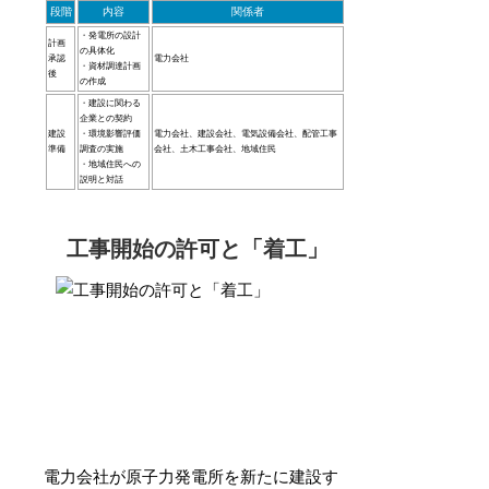
段階
内容
関係者
・発電所の設計
計画
の具体化
承認
電力会社
・資材調達計画
後
の作成
・建設に関わる
企業との契約
建設
・環境影響評価
電力会社、建設会社、電気設備会社、配管工事
準備
調査の実施
会社、土木工事会社、地域住民
・地域住民への
説明と対話
工事開始の許可と「着工」
電力会社が原子力発電所を新たに建設す