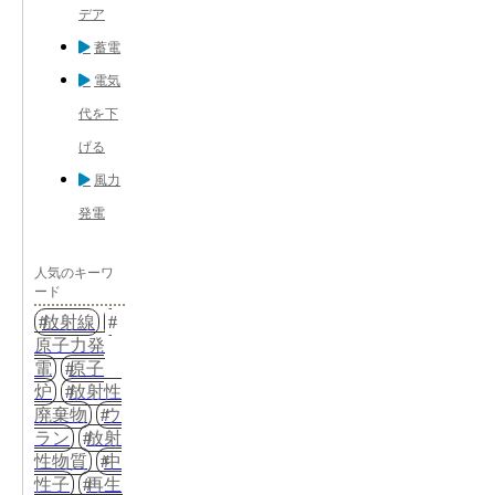
デア
蓄電
電気
代を下
げる
風力
発電
人気のキーワ
ード
放射線
原子力発
電
原子
炉
放射性
廃棄物
ウ
ラン
放射
性物質
中
性子
再生