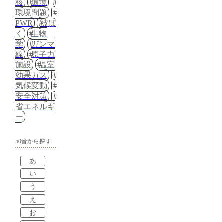
核
環境
環境問題
PWR
被ば
く
生物
学
ガンマ
線
原子力
施設
温室
効果ガス
気候変動
安全対策
省エネルギ
ー
50音から探す
あ
い
う
え
お