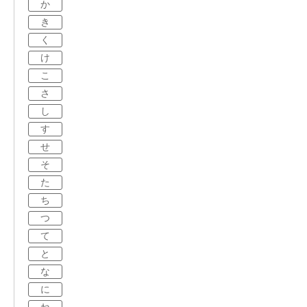
か
き
く
け
こ
さ
し
す
せ
そ
た
ち
つ
て
と
な
に