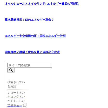
オイルシェールとオイルサンド: エネルギー資源の可能性
重水電解反応：幻のエネルギー革命？
エネルギー安全保障の要：国際エネルギー計画
国際標準化機構：世界を繋ぐ規格の立役者
検索されてい
る用語
ショートトン
とロングトン
〜ややこしい
重量単位〜