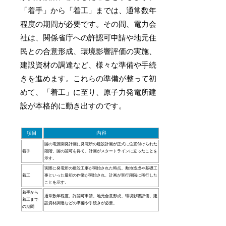
「着手」から「着工」までは、通常数年
程度の期間が必要です。その間、電力会
社は、関係省庁への許認可申請や地元住
民との合意形成、環境影響評価の実施、
建設資材の調達など、様々な準備や手続
きを進めます。これらの準備が整って初
めて、「着工」に至り、原子力発電所建
設が本格的に動き出すのです。
項目
内容
国の電源開発計画に発電所の建設計画が正式に位置付けられた
着手
段階。国の認可を得て、計画がスタートラインに立ったことを
示す。
実際に発電所の建設工事が開始された時点。敷地造成や基礎工
着工
事といった最初の作業が開始され、計画が実行段階に移行した
ことを示す。
着手から
通常数年程度。許認可申請、地元合意形成、環境影響評価、建
着工まで
設資材調達などの準備や手続きが必要。
の期間