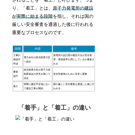
り、「着工」とは、
原子力発電所の建設
が実際に始まる段階
を指し、それは国の
厳しい安全審査を通過した後に行われる
重要なプロセスなのです。
段階
内容
備考
工事計
発電所の設計図や建設方法が安全基
電力会社が経済産業大臣
画認可
準・環境基準を満たしているか審査さ
へ提出
申請
れる
経済産業大臣が原子力規
審査・
制委員会の意見を聴いて
安全性確保のために非常に重要
認可
決定
実際に建設予定地におい
国の厳しい安全審査を通過した後に行
着工
て建設工事が開始
われる
「着手」と「着工」の違い