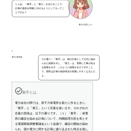
じゃあ、『着手』と『着工』を分けることで、
計画の進捗を明確に示せるようにしてるってこ
とですか？
電力を見直したい
電力の研究家
その通り！『着手』は、国の計画として正式に認め
られた段階を示し、『着工』は、実際に工事が始ま
る段階を示す。このように段階を分けて示すこと
で、国民は計画の進捗状況を把握しやすくなるんだ
よ。
着手とは。
電力会社の間では、原子力発電所を新たに作るときに、
「着手」と「着工」という言葉を使います。それぞれの
言葉の意味は、以下の通りです。（１）「着手」：発電
所の建設を始める計画について、内閣総理大臣を長とす
る電源開発調整審議会という会議で、建設の開始が認め
られ、国の電力に関する計画に盛り込まれた時点を指し