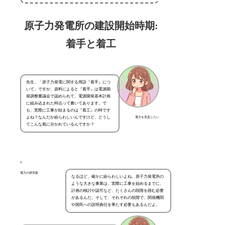
原子力発電所の建設開始時期:
着手と着工
先生、「原子力発電に関する用語『着手』につ
いて」ですが、資料によると『着手』は電源開
発調整審議会で認められて、電源開発基本計画
に組み込まれた時点って書いてあります。で
も、実際に工事が始まるのは『着工』の時です
よね？なんだか紛らわしいんですけど、どうし
電力を見直したい
てこんな風に分かれているんですか？
電力の研究家
なるほど、確かに紛らわしいよね。原子力発電所の
ような大きな事業は、実際に工事を始めるまでに、
計画の検討や認可など、たくさんの段階を踏む必要
があるんだ。そして、それぞれの段階で、関係機関
や国民への説明責任を果たす必要もあるんだよ。