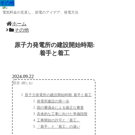
その他
その他
その他
その他
その他
その他
その他
その他
その他
電気料金の見直し、節電のアイデア、発電方法
ホーム
その他
原子力発電所の建設開始時期:
着手と着工
2024.09.22
目次
原子力発電所の建設開始時期: 着手と着工
発電所建設の第一歩
国の審議会による厳正な審査
具体的な工事に向けた準備段階
工事開始の許可と「着工」
「着手」と「着工」の違い