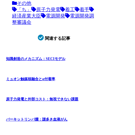
その他
「ち」
原子力発電
着工
着手
経済産業大臣
電源開発
電源開発調
整審議会
関連する記事
知識創造のメカニズム：SECIモデル
ミュオン触媒核融合とα付着率
原子力発電と外部コスト：無視できない課題
バーキットリンパ腫：謎多き血液がん