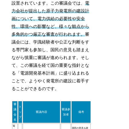
設置されています。この審議会では、
電
力会社が提出した原子力発電所の建設計
画について、電力供給の必要性や安全
性、環境への影響など、様々な観点から
多角的かつ厳正な審査が行われます。
審
議会には、学識経験者や公正な判断をす
る専門家も参加し、国民の意見も踏まえ
ながら慎重に審議が進められます。そし
て、この審議を経て国の重要な指針とな
る「電源開発基本計画」に盛り込まれる
ことで、ようやく発電所の建設に着手す
ることができるのです。
審
ト
議
審議参
ッ
審議内容
備考
会
加者
プ
名
電
国民の意見も踏