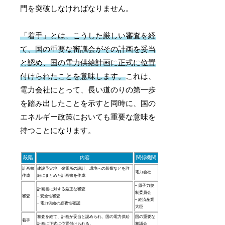
門を突破しなければなりません。
「着手」とは、こうした厳しい審査を経
て、国の重要な審議会がその計画を妥当
と認め、国の電力供給計画に正式に位置
付けられたことを意味します。
これは、
電力会社にとって、長い道のりの第一歩
を踏み出したことを示すと同時に、国の
エネルギー政策においても重要な意味を
持つことになります。
段階
内容
関係機関
計画書
建設予定地、発電所の設計、環境への影響などを詳
電力会社
作成
細にまとめた計画書を作成
– 原子力規
計画書に対する厳正な審査
制委員会
審査
– 安全性審査
– 経済産業
– 電力供給の必要性確認
大臣
審査を経て、計画が妥当と認められ、国の電力供給
国の重要な
着手
計画に正式に位置付けられる。
審議会