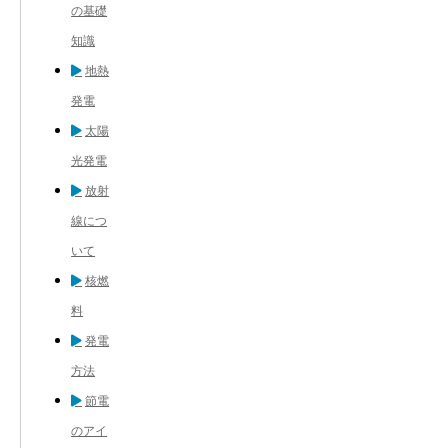
の基礎
知識
地熱
発電
太陽
光発電
放射
線につ
いて
核燃
料
発電
方法
節電
のアイ