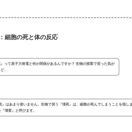
：細胞の死と体の反応
死』って原子力発電と何か関係があるんですか？ 生物の授業で習った気が
けど…
壊死』はあまり使いません。生物で習う『壊死』は、細胞が死んでしまうことを指し
を『壊変』と呼びます。