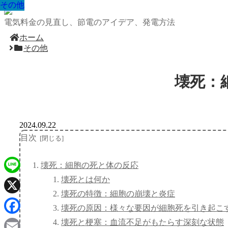
その他
その他
その他
その他
その他
その他
その他
その他
その他
電気料金の見直し、節電のアイデア、発電方法
ホーム
その他
壊死：
2024.09.22
目次
壊死：細胞の死と体の反応
壊死とは何か
Line
壊死の特徴：細胞の崩壊と炎症
X
壊死の原因：様々な要因が細胞死を引き起こ
Facebook
壊死と梗塞：血流不足がもたらす深刻な状態