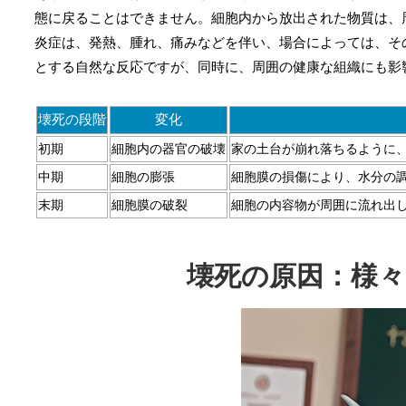
態に戻ることはできません。細胞内から放出された物質は、
炎症は、発熱、腫れ、痛みなどを伴い、場合によっては、そ
とする自然な反応ですが、同時に、周囲の健康な組織にも影
壊死の段階
変化
初期
細胞内の器官の破壊
家の土台が崩れ落ちるように
中期
細胞の膨張
細胞膜の損傷により、水分の
末期
細胞膜の破裂
細胞の内容物が周囲に流れ出
壊死の原因：様