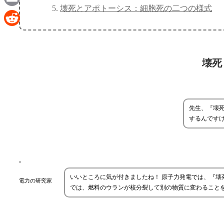
壊死とアポトーシス：細胞死の二つの様式
Email
Reddit
壊死
先生、『壊
するんです
いいところに気が付きましたね！ 原子力発電では、『
電力の研究家
では、燃料のウランが核分裂して別の物質に変わること