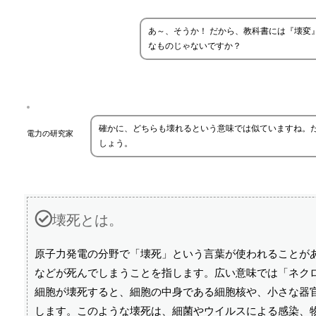
あ～、そうか！ だから、教科書には『壊変
なものじゃないですか？
確かに、どちらも壊れるという意味では似ていますね。
電力の研究家
しょう。
壊死とは。
原子力発電の分野で「壊死」という言葉が使われることが
などが死んでしまうことを指します。広い意味では「ネク
細胞が壊死すると、細胞の中身である細胞核や、小さな器
します。このような壊死は、細菌やウイルスによる感染、