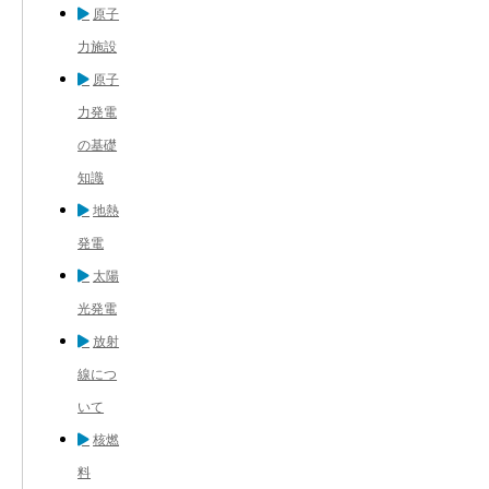
原子
力施設
原子
力発電
の基礎
知識
地熱
発電
太陽
光発電
放射
線につ
いて
核燃
料