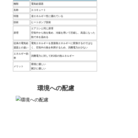
種類
電気給湯器
名称
エコキュート
特徴
省エネルギー性に優れている
技術
ヒートポンプ技術
エアコンと同じ原理
原理
空気中から熱を集め、冷媒を用いて圧縮し、高温になった
熱で水を温める
従来の電気給
電気エネルギーを直接熱エネルギーに変換するのではな
湯器との違い
く、空気中の熱を利用するため、消費電力が少ない
エネルギー効
消費電力に対して約3倍の熱エネルギー
率
環境に優しい
メリット
家計に優しい
環境への配慮