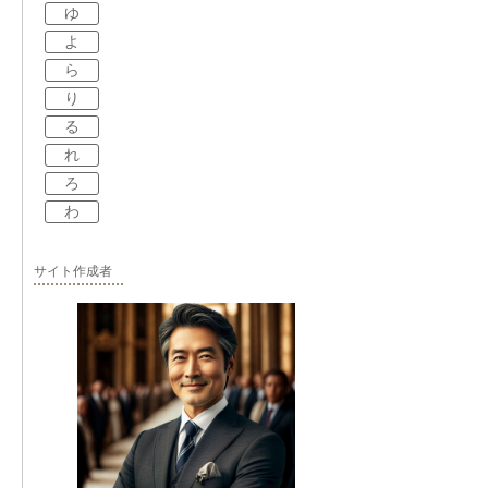
ゆ
よ
ら
り
る
れ
ろ
わ
サイト作成者