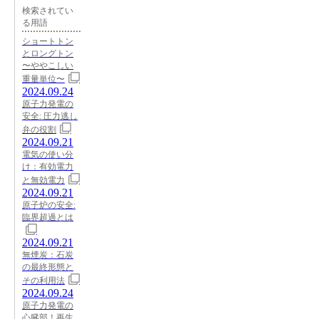
検索されてい
る用語
ショートトン
とロングトン
〜ややこしい
重量単位〜
2024.09.24
原子力発電の
安全: 圧力逃し
弁の役割
2024.09.21
電気の使い分
け：有効電力
と無効電力
2024.09.21
原子炉の安全:
臨界超過とは
2024.09.21
無煙炭：石炭
の最終形態と
その利用法
2024.09.24
原子力発電の
心臓部！再生