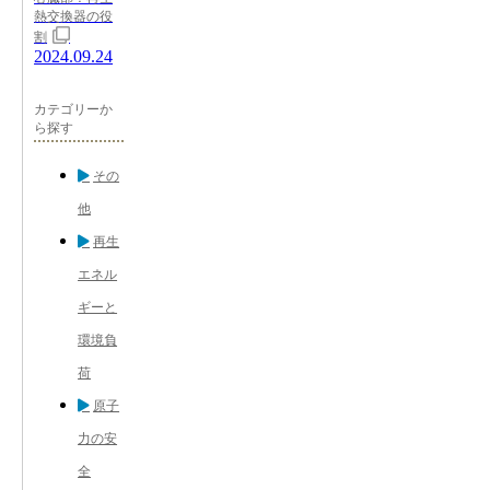
熱交換器の役
割
2024.09.24
カテゴリーか
ら探す
その
他
再生
エネル
ギーと
環境負
荷
原子
力の安
全