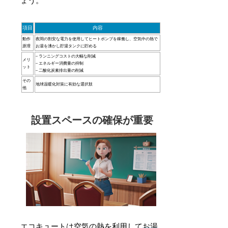
ょう。
項目
内容
動作
夜間の割安な電力を使用してヒートポンプを稼働し、空気中の熱で
原理
お湯を沸かし貯湯タンクに貯める
– ランニングコストの大幅な削減
メリ
– エネルギー消費量の抑制
ット
– 二酸化炭素排出量の削減
その
地球温暖化対策に有効な選択肢
他
設置スペースの確保が重要
エコキュートは空気の熱を利用して
お湯