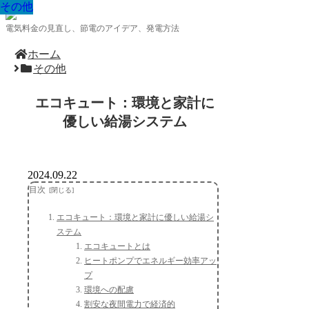
その他
その他
その他
その他
その他
その他
その他
その他
その他
電気料金の見直し、節電のアイデア、発電方法
ホーム
その他
エコキュート：環境と家計に
優しい給湯システム
2024.09.22
目次
エコキュート：環境と家計に優しい給湯シ
ステム
エコキュートとは
ヒートポンプでエネルギー効率アッ
プ
環境への配慮
割安な夜間電力で経済的