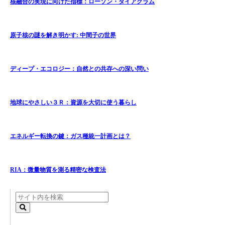
核融合の実現に向けた指標：ローソン・ダイアグラム
原子核の謎を解き明かす: 中間子の世界
ディープ・エコロジー：自然との共存への深い問い
地球にやさしい３Ｒ：資源を大切に使う暮らし
エネルギー転換の鍵：ガス種統一計画とは？
RIA：微量物質を測る精密な検査法