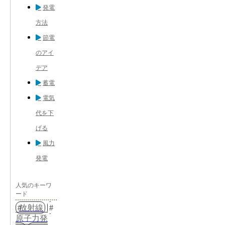
発電
方法
節電
のアイ
デア
蓄電
電気
代を下
げる
風力
発電
人気のキーワ
ード
放射線
原子力発