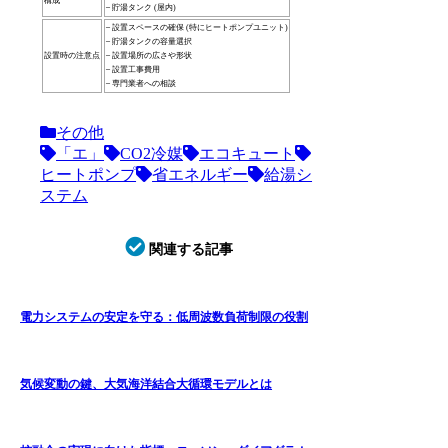
構成
– 貯湯タンク (屋内)
– 設置スペースの確保 (特にヒートポンプユニット)
– 貯湯タンクの容量選択
設置時の注意点
– 設置場所の広さや形状
– 設置工事費用
– 専門業者への相談
その他
「エ」
CO2冷媒
エコキュート
ヒートポンプ
省エネルギー
給湯シ
ステム
関連する記事
電力システムの安定を守る：低周波数負荷制限の役割
気候変動の鍵、大気海洋結合大循環モデルとは