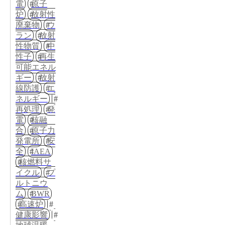
電
原子
炉
放射性
廃棄物
ウ
ラン
放射
性物質
中
性子
再生
可能エネル
ギー
放射
線防護
エ
ネルギー
再処理
発
電
核融
合
原子力
発電所
安
全
IAEA
核燃料サ
イクル
プ
ルトニウ
ム
BWR
高速炉
健康影響