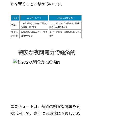
来を守ることに繋がるのです。
項目
エコキュート
従来の給湯器
二酸化炭素(大気中や工場か
フロンガス(オゾン層破壊、地球
冷媒
ら回収・再利用)
温暖化係数が高い)
環境へ
地球温暖化係数が低い、環境
オゾン層破壊、地球温暖化への影
の影響
負荷が小さい
響大
割安な夜間電力で経済的
エコキュートは、夜間の割安な電気を有
効活用して、家計にも環境にも優しい給