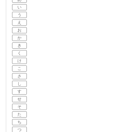
い
う
え
お
か
き
く
け
こ
さ
し
す
せ
そ
た
ち
つ