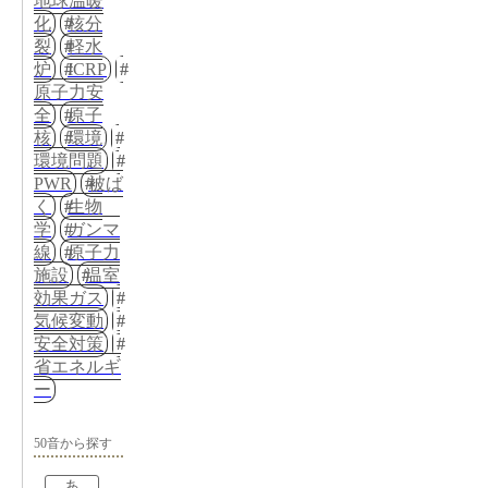
地球温暖
化
核分
裂
軽水
炉
ICRP
原子力安
全
原子
核
環境
環境問題
PWR
被ば
く
生物
学
ガンマ
線
原子力
施設
温室
効果ガス
気候変動
安全対策
省エネルギ
ー
50音から探す
あ