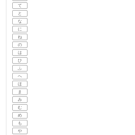
て
と
な
に
ね
の
は
ひ
ふ
へ
ほ
ま
み
む
め
も
や