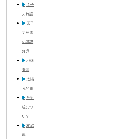
原子
力施設
原子
力発電
の基礎
知識
地熱
発電
太陽
光発電
放射
線につ
いて
核燃
料