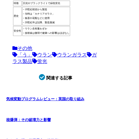
特徴
日光やブラックライトで緑色蛍光
– 19世紀初頭から製造
– 当時は「カナリアガラス」
歴史
– 食器や花瓶などに使用
– 20世紀半ば以降、製造激減
– ウラン含有量わずか
安全性
– 放射線は微弱で健康への影響はほぼなし
その他
「う」
ウラン
ウランガラス
ガ
ラス製品
蛍光
関連する記事
気候変動プログラムレビュー：英国の取り組み
核爆弾：その破壊力と影響