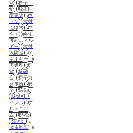
電
原子
炉
放射性
廃棄物
ウ
ラン
放射
性物質
中
性子
再生
可能エネル
ギー
放射
線防護
エ
ネルギー
再処理
発
電
核融
合
原子力
発電所
安
全
IAEA
核燃料サ
イクル
プ
ルトニウ
ム
BWR
高速炉
健康影響