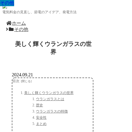
その他
その他
その他
その他
その他
その他
その他
その他
その他
電気料金の見直し、節電のアイデア、発電方法
ホーム
その他
美しく輝くウランガラスの世
界
2024.09.21
目次
美しく輝くウランガラスの世界
ウランガラスとは
歴史
ウランガラスの特徴
安全性
まとめ