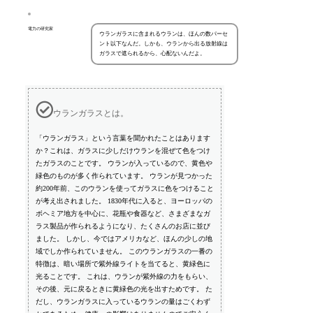
電力の研究家
ウランガラスに含まれるウランは、ほんの数パーセ
ント以下なんだ。しかも、ウランから出る放射線は
ガラスで遮られるから、心配ないんだよ。
ウランガラスとは。
「ウランガラス」という言葉を聞かれたことはあります
か？これは、ガラスに少しだけウランを混ぜて色をつけ
たガラスのことです。 ウランが入っているので、黄色や
緑色のものが多く作られています。 ウランが見つかった
約200年前、このウランを使ってガラスに色をつけること
が考え出されました。 1830年代に入ると、ヨーロッパの
ボヘミア地方を中心に、花瓶や食器など、さまざまなガ
ラス製品が作られるようになり、たくさんのお店に並び
ました。 しかし、今ではアメリカなど、ほんの少しの地
域でしか作られていません。 このウランガラスの一番の
特徴は、暗い場所で紫外線ライトを当てると、黄緑色に
光ることです。 これは、ウランが紫外線の力をもらい、
その後、元に戻るときに黄緑色の光を出すためです。 た
だし、ウランガラスに入っているウランの量はごくわず