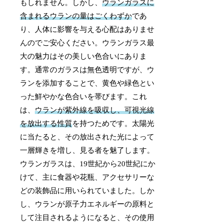
もしれません。しかし、
ウランガラスに
含まれるウランの量はごくわずか
であ
り、人体に影響を与える心配はありませ
んのでご安心ください。ウランガラス最
大の魅力はその美しい色合いにありま
す。通常のガラスは無色透明ですが、ウ
ランを添加することで、黄色や緑色とい
った鮮やかな色合いを帯びます。これ
は、
ウランが紫外線を吸収し、可視光線
を放出する性質
を持つためです。太陽光
に当たると、その放出された光によって
一層輝きを増し、見る者を魅了します。
ウランガラスは、19世紀から20世紀にか
けて、主に食器や花瓶、アクセサリーな
どの装飾品に用いられていました。しか
し、ウランが原子力エネルギーの原料と
して注目されるようになると、その使用