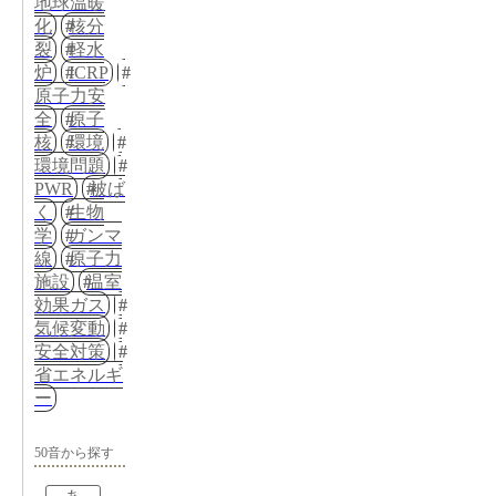
地球温暖
化
核分
裂
軽水
炉
ICRP
原子力安
全
原子
核
環境
環境問題
PWR
被ば
く
生物
学
ガンマ
線
原子力
施設
温室
効果ガス
気候変動
安全対策
省エネルギ
ー
50音から探す