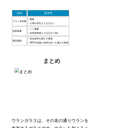
項目
安全性
– 微量
ウラン含有量
– 土壌や岩石よりも少ない
– ごく微量
放射線量
– 自然放射線よりはるかに低い
– 安全基準を満たす環境
製造過程
– 専門の知識と技術を持った職人が製造
まとめ
ウランガラスは、その名の通りウランを