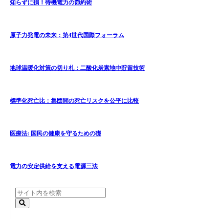
知らずに損！待機電力の節約術
原子力発電の未来：第4世代国際フォーラム
地球温暖化対策の切り札：二酸化炭素地中貯留技術
標準化死亡比：集団間の死亡リスクを公平に比較
医療法: 国民の健康を守るための礎
電力の安定供給を支える電源三法