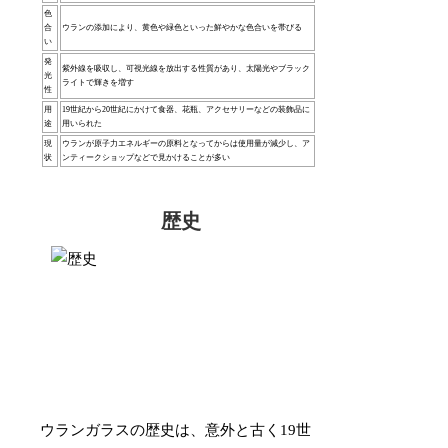
色
合
ウランの添加により、黄色や緑色といった鮮やかな色合いを帯びる
い
発
紫外線を吸収し、可視光線を放出する性質があり、太陽光やブラック
光
ライトで輝きを増す
性
用
19世紀から20世紀にかけて食器、花瓶、アクセサリーなどの装飾品に
途
用いられた
現
ウランが原子力エネルギーの原料となってからは使用量が減少し、ア
状
ンティークショップなどで見かけることが多い
歴史
ウランガラスの歴史は、意外と古く19世