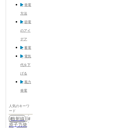
発電
方法
節電
のアイ
デア
蓄電
電気
代を下
げる
風力
発電
人気のキーワ
ード
放射線
原子力発