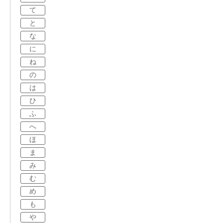
て
と
な
に
ね
の
は
ひ
ふ
へ
ほ
ま
み
む
め
も
や