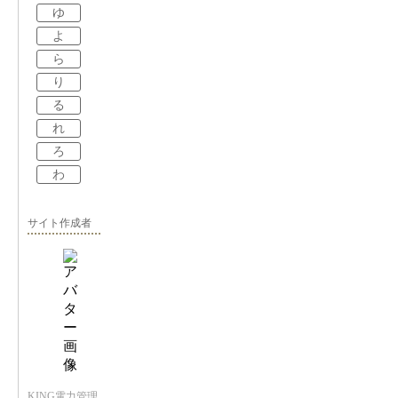
ゆ
よ
ら
り
る
れ
ろ
わ
サイト作成者
KING電力管理