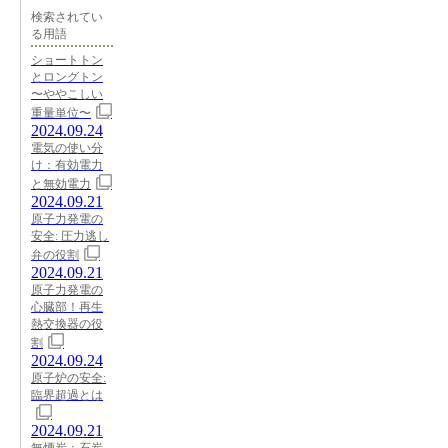
検索されてい
る用語
ショートトン
とロングトン
〜ややこしい
重量単位〜
2024.09.24
電気の使い分
け：有効電力
と無効電力
2024.09.21
原子力発電の
安全: 圧力逃し
弁の役割
2024.09.21
原子力発電の
心臓部！再生
熱交換器の役
割
2024.09.24
原子炉の安全:
臨界超過とは
2024.09.21
無煙炭：石炭