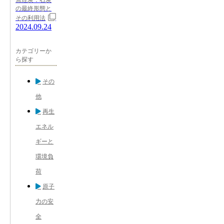
の最終形態と
その利用法
2024.09.24
カテゴリーか
ら探す
その
他
再生
エネル
ギーと
環境負
荷
原子
力の安
全