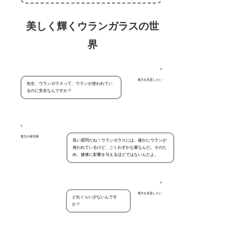
美しく輝くウランガラスの世
界
電力を見直したい
先生、ウランガラスって、ウランが使われてい
るのに安全なんですか？
電力の研究家
良い質問だね！ウランガラスには、確かにウランが
使われているけど、ごくわずかな量なんだ。そのた
め、健康に影響を与えるほどではないんだよ。
電力を見直したい
どれくらい少ないんです
か？