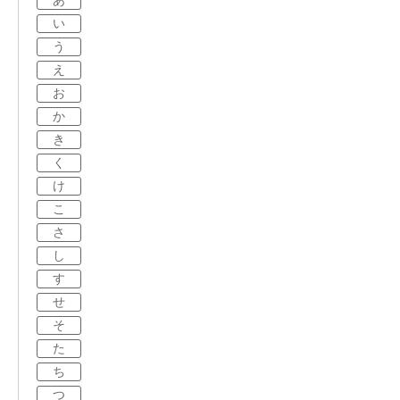
あ
い
う
え
お
か
き
く
け
こ
さ
し
す
せ
そ
た
ち
つ