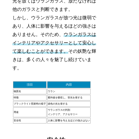
光を放てばウランガラス、放たなければ
他のガラスと判断できます。
しかし、ウランガラスが放つ光は微弱で
あり、人体に影響を与えるほどの強さは
ありません。そのため、
ウランガラスは
インテリアやアクセサリーとして安心し
て楽しむことができます。
その妖艶な輝
きは、多くの人々を魅了し続けていま
す。
項目
内容
物質名
ウラン
特徴
紫外線を吸収し、蛍光を発する
ブラックライト照射時の様子
緑色の光を発する
ウランガラスの判別
用途
インテリア、アクセサリー
安全性
人体に影響を与えるほどの強さはない