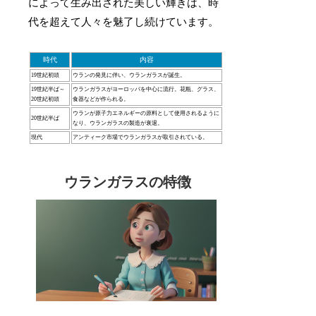
によって生み出された美しい輝きは、時
代を超えて人々を魅了し続けています。
時代
内容
19世紀初頭
ウランの発見に伴い、ウランガラスが誕生。
19世紀半ば～
ウランガラスがヨーロッパを中心に流行。花瓶、グラス、
20世紀初頭
食器などが作られる。
ウランが原子力エネルギーの原料として使用されるように
20世紀半ば
なり、ウランガラスの製造が衰退。
現代
アンティーク市場でウランガラスが取引されている。
ウランガラスの特徴